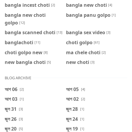
bangla incest choti
bangla new choti
[2]
[4]
bangla new choti
bangla panu golpo
[1]
golpo
[12]
bangla scanned choti
bangla sex video
[13]
[3]
banglachoti
choti golpo
[11]
[61]
choti golpo new
ma chele choti
[8]
[2]
new bangla choti
new choti
[5]
[3]
BLOG ARCHIVE
আগ 06
আগ 05
[2]
[4]
আগ 03
আগ 02
[1]
[2]
জুল 31
জুল 28
[3]
[1]
জুল 26
জুল 24
[3]
[1]
জুল 20
জুল 19
[5]
[1]