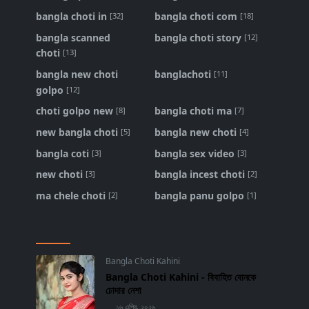
bangla choti in
bangla choti com
[32]
[18]
bangla scanned
bangla choti story
[12]
choti
[13]
bangla new choti
banglachoti
[11]
golpo
[12]
choti golpo new
bangla choti ma
[8]
[7]
new bangla choti
bangla new choti
[5]
[4]
bangla coti
bangla sex video
[3]
[3]
new choti
bangla incest choti
[3]
[2]
ma chele choti
bangla panu golpo
[2]
[1]
Bangla Choti Kahini
Bangla Choti Kahini - বিবাহিত বোনকে
চোদার নেশা
১৬ এপ্রি, ২০২৬