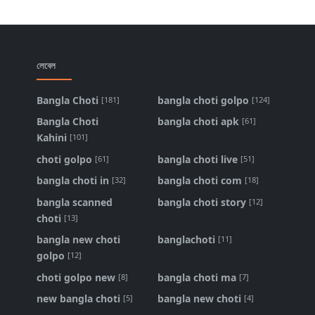
লেবেল
Bangla Choti
bangla choti golpo
[181]
[124]
Bangla Choti
bangla choti apk
[61]
Kahini
[101]
choti golpo
bangla choti live
[61]
[51]
bangla choti in
bangla choti com
[32]
[18]
bangla scanned
bangla choti story
[12]
choti
[13]
bangla new choti
banglachoti
[11]
golpo
[12]
choti golpo new
bangla choti ma
[8]
[7]
new bangla choti
bangla new choti
[5]
[4]