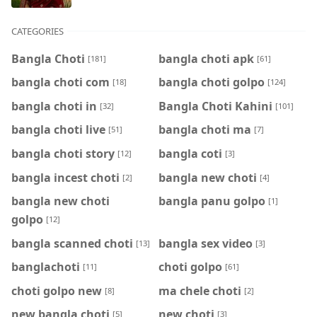
CATEGORIES
Bangla Choti
bangla choti apk
[181]
[61]
bangla choti com
bangla choti golpo
[18]
[124]
bangla choti in
Bangla Choti Kahini
[32]
[101]
bangla choti live
bangla choti ma
[51]
[7]
bangla choti story
bangla coti
[12]
[3]
bangla incest choti
bangla new choti
[2]
[4]
bangla new choti
bangla panu golpo
[1]
golpo
[12]
bangla scanned choti
bangla sex video
[13]
[3]
banglachoti
choti golpo
[11]
[61]
choti golpo new
ma chele choti
[8]
[2]
new bangla choti
new choti
[5]
[3]