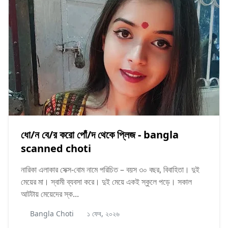
ধো/ন বে/র করো পোঁ/দ থেকে প্লিজ - bangla
scanned choti
নারিকা এলাকার সেক্স-বোম নামে পরিচিত – বয়স ৩০ বছর, বিবাহিতা। দুই
মেয়ের মা। স্বামী ব্যবসা করে। দুই মেয়ে একই স্কুলে পড়ে। সকাল
আটটায় মেয়েদের স্ক...
Bangla Choti
১ ফেব, ২০২৬