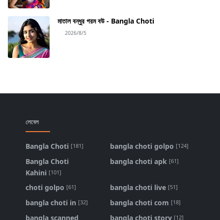
মাতাল বন্ধুর গরম বউ - Bangla Choti
2026/8/5
লেবেল
Bangla Choti
bangla choti golpo
[181]
[124]
Bangla Choti
bangla choti apk
[61]
Kahini
[101]
choti golpo
bangla choti live
[61]
[51]
bangla choti in
bangla choti com
[32]
[18]
bangla scanned
bangla choti story
[12]