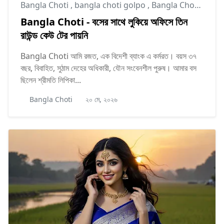
Bangla Choti
,
bangla choti golpo
,
Bangla Choti Kahini
Bangla Choti - বসের সাথে লুকিয়ে অফিসে তিন
রাউন্ড কেউ টের পায়নি
Bangla Choti আমি রজত, এক বিদেশী ব্যাংক এ কর্মরত। বয়স ৩৭
বছর, বিবাহিত, সুঠাম দেহের অধিকারী, যৌন সংবেনশীল পুরুষ। আমার বস
ছিলেন শ্রীমতি লিপিকা...
Bangla Choti
২০ মে, ২০২৬