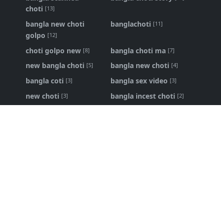
choti
[13]
bangla new choti
banglachoti
[11]
golpo
[12]
choti golpo new
bangla choti ma
[8]
[7]
new bangla choti
bangla new choti
[5]
[4]
bangla coti
bangla sex video
[3]
[3]
new choti
bangla incest choti
[3]
[2]
ma chele choti
bangla panu golpo
[2]
[1]
Bangla Choti Kahini
Bangla Choti Kahini - বিবাহিত বোনকে
চোদার নেশা
১৬ এপ্রি, ২০২৬
bangla choti live
,
bangla new choti golpo
শ্বশুর আমার জোর করে করলো - bangla new