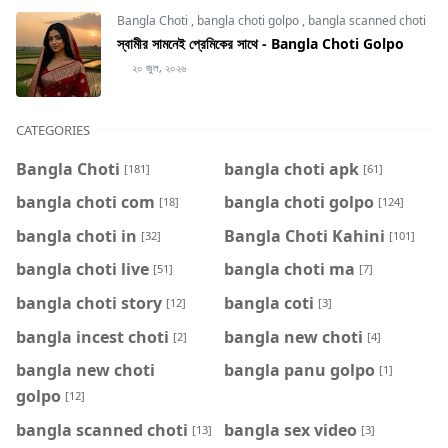
Bangla Choti
,
bangla choti golpo
,
bangla scanned choti
স্বামীর সামনেই প্রেমিকের সাথে - Bangla Choti Golpo
২০ জুল, ২০২৬
CATEGORIES
Bangla Choti
bangla choti apk
[181]
[61]
bangla choti com
bangla choti golpo
[18]
[124]
bangla choti in
Bangla Choti Kahini
[32]
[101]
bangla choti live
bangla choti ma
[51]
[7]
bangla choti story
bangla coti
[12]
[3]
bangla incest choti
bangla new choti
[2]
[4]
bangla new choti
bangla panu golpo
[1]
golpo
[12]
bangla scanned choti
bangla sex video
[13]
[3]