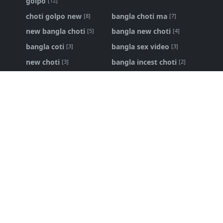
golpo
[12]
choti golpo new
bangla choti ma
[8]
[7]
new bangla choti
bangla new choti
[5]
[4]
bangla coti
bangla sex video
[3]
[3]
new choti
bangla incest choti
[3]
[2]
ma chele choti
bangla panu golpo
[2]
[1]
Bangla Choti Kahini
Bangla Choti Kahini - বিবাহিত বোনকে
চোদার নেশা
১৬ এপ্রি, ২০২৬
bangla choti live
,
bangla new choti golpo
শ্বশুর আমার জোর করে করলো - bangla new
choti golpo
৩১ জানু, ২০২৬