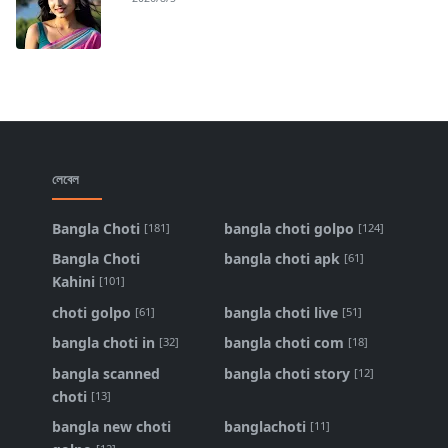
লেবেল
Bangla Choti
bangla choti golpo
[181]
[124]
Bangla Choti
bangla choti apk
[61]
Kahini
[101]
choti golpo
bangla choti live
[61]
[51]
bangla choti in
bangla choti com
[32]
[18]
bangla scanned
bangla choti story
[12]
choti
[13]
bangla new choti
banglachoti
[11]