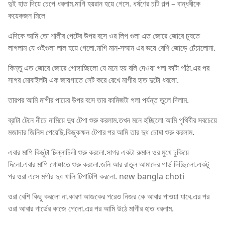
দুই হাত দিয়ে চেপে ধরলাম.মাগি হয়রান হয়ে গেসে. ধর্ষণের চটি গল্প – বান্ধবীকে
কয়েকজন মিলে
এদিকে আমি তো শালীর পেটের উপর বসে ওর লিপ গুলা এত জোরে জোরে চুষতে
লাগলাম যে ওইগুলা লাল হয়ে গেলো.মাগি মান-সম্মান এর ভয়ে বেশি জোড়ে চেঁচালোনা.
কিন্তু এত জোরে জোরে গোঙ্গাচ্ছিলো যে মনে হয় বলি দেওয়া গলা কাটা পাঁঠা.এর পর
সাগর মোবাইলটা এক জায়গাতে সেট করে রেখে মাগীর হাত দুটো ধরলো.
তারপর আমি মাগীর পায়ের উপর বসে তার কামিজটা গলা পর্যন্ত তুলে দিলাম.
ব্রাটা টেনে নীচে নামিয়ে দুধ টেপা শুরু করলাম.তখন মনে হচ্ছিলো আমি পৃথিবীর সবচেয়ে
মজাদার জিনিস পেয়েছি.কিছুকক্ষন টেপার পর আমি তার দুধ চোষা শুরু করলাম.
এবার মাগি কিছুটা চিল্লাচিলী শুরু করলো.সাগর একটা রুমাল ওর মুখে ঢুকিয়ে
দিলো.এবার মাগি গোঙ্গাতে শুরু করলো.জনি আর রাতুল আমাদের গার্ড দিচ্ছিলো.একটু
পর ওরা এসে মগীর দুধ খালি টিপাটিপি করলো. new bangla choti
ওরা বেশি কিছু করলো না.কারণ আজকের পরেও নিজর কে আবার পাওয়া যাবে.এর পর
ওরা আবার গার্ডের কাজে গেলো.এর পর আমি উঠে মাগীর হাত ধরলাম.