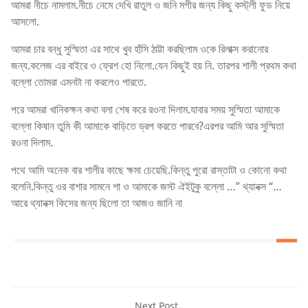
আমরা নীচে নামলাম.নীচে নেমে দেখি রাতুল ও জনি মগীর জন্য কিছু কস্ট্লী ফুড নিয়ে
আসলো.
আমরা চার বন্ধু সুস্মিতা এর সাথে খুব হাঁসি ঠাট্টা করছিলাম ওকে রিলাক্স করানোর
জন্য.কলেজ এর বাইরে ও ফ্রেশ হো নিলো.যেন কিছুই হয় নি. তারপর শালী প্রথম কথা
বল্লো তোমরা এমনটা না করলেও পারতে.
পরে আমরা খানিকক্ষন কথা বলা শেষ করে রওনা দিলাম.যাবার সময় সুস্মিতা আমাকে
বল্লো কিষান তুমি কী আমাকে বাড়িতে ড্রপ করতে পারবে?এরপর আমি আর সুস্মিতা
রওনা দিলাম.
পথে আমি অনেক বার শালীর কাছে ক্ষমা চেয়েছি.কিন্তু পুরো রাস্তাটা ও কোনো কথা
বলেনি.কিন্তু ওর বাশার সামনে শা ও আমাকে জস্ট ঐইটুকু বল্লো …” থ্যানক্স “…
আরে থ্যানক্স কিসের জন্য ছিলো তা আজও জানি না
Next Post