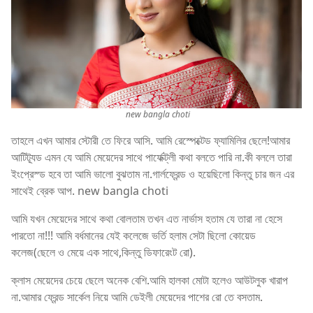
new bangla choti
তাহলে এখন আমার স্টোরী তে ফিরে আসি. আমি রেস্পেক্টেড ফ্যামিলির ছেলে!আমার
আটিট্যূড এমন যে আমি মেয়েদের সাথে পার্ফেক্ট্লী কথা বলতে পারি না.কী বললে তারা
ইংপ্রেস্ড হবে তা আমি ভালো বুঝতাম না.গার্লফ্রেন্ড ও হয়েছিলো কিন্তু চার জন এর
সাথেই ব্রেক আপ. new bangla choti
আমি যখন মেয়েদের সাথে কথা বোলতাম তখন এত নার্ভাস হতাম যে তারা না হেসে
পারতো না!!! আমি বর্ধমানের যেই কলেজে ভর্তি হলাম সেটা ছিলো কোয়েড
কলেজ(ছেলে ও মেয়ে এক সাথে,কিন্তু ডিফারেংট রো).
ক্লাস মেয়েদের চেয়ে ছেলে অনেক বেশি.আমি হালকা মোটা হলেও আউটলুক খারাপ
না.আমার ফ্রেন্ড সার্কেল নিয়ে আমি ডেইলী মেয়েদের পাশের রো তে বসতাম.