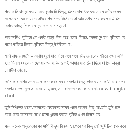
পরে আমি ঝগড়া করতে আর ঢুকায় নি.কিন্তু এমন চোষা শুরু করলো যে মগীর গুদের
আসল রস বের হয়ে গেলো!এর পর সাগর উঠে গেলো আর উঠার সময় ওর দুধ এ এত
জোরে কামড় দিলো যে পুরা দাগ বসে পড়লো.
আর আমিও সুস্মিতা কে একটা লম্বা কিস করে ছেড়ে দিলাম. আমরা চুপচাপ সুস্মিতা এর
পাশে দাড়িয়ে ছিলাম.সুস্মিতা কিন্তু উঠছিলো না.
মাগি হাফ লেঙ্গটো অবস্থায় মুখে হাত দিয়ে শুয়ে শুয়ে কাঁদছিলো.ওর শরীরে তখন আমি
হাত দিলাম সমবেদনা দেওয়ার জন্য.কিন্তু ওই আমার হাত ঠেলা দিয়ে সরিয়ে কান্না
চালাইয়া গেলো.
আমি আর সাগর তখন ওকে অনেকবার স্যরি বললাম.কিন্তু কাজ হয় না.আমি আর সাগর
বললাম দেখো সুস্মিতা আজ যা হয়েছে তা কোনদিন কেও জানবে না. new bangla
choti
তুমি নিশ্চিন্ত থাকো.আমাদের ফ্রেন্ডদের মধ্যে এমন অনেক কিছু হয়.তাই তুমি মনে
করো আজ আমাদের সাথে জাস্ট এন্জয় করলে.প্লীজ় এখন রিলাক্স কর.
পরে অনেক অনুরোধের পর মাগী কিছুটা রিলাক্স হল.পরে সব কিছু মোটামুটি ঠিক ঠাক করে