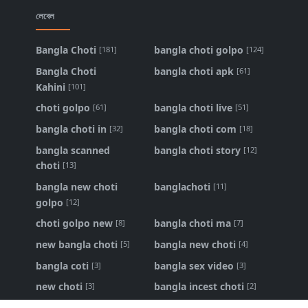
লেবেল
Bangla Choti
bangla choti golpo
[181]
[124]
Bangla Choti
bangla choti apk
[61]
Kahini
[101]
choti golpo
bangla choti live
[61]
[51]
bangla choti in
bangla choti com
[32]
[18]
bangla scanned
bangla choti story
[12]
choti
[13]
bangla new choti
banglachoti
[11]
golpo
[12]
choti golpo new
bangla choti ma
[8]
[7]
new bangla choti
bangla new choti
[5]
[4]
bangla coti
bangla sex video
[3]
[3]
new choti
bangla incest choti
[3]
[2]
ma chele choti
bangla panu golpo
[2]
[1]