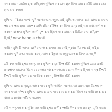
বলার কারণে নার্ভাস হয়ে যাচ্ছিলাম.সুস্মিতা ওর ডান হাত দিয়ে আমার রাইট আমার ডান
হাত ধরে বল্লো
সুস্মিতা : কিষান দেখো তুমি আমার ভাল ফ্রেন্ড.তাই তুমি যে কোনো কথা আমাকে বলতে
পার.নো প্রাব্লেম. তারপর আমি রবিনের টপিক বাদ দিয়ে অন্য লাইন এ কথা-বার্তা শুরু
করলাম.যা শুনে সুস্মিতা জাস্ট চুপ করে ছিলো.আর আমাদের ভিডিও তো রান্নিংগ
ছিলই! new bangla choti
আমি : তুমি কী জানো আমি তোমাকে কলেজ এর সেই প্রথম দিন থেকেই লাইক
করতাম.তুমি এখন আমার কাছে তোমার হিজ়রা বায্ফ্রেন্ডের খবর নিতে এসেছ!!
এই বলে আমি হঠাত জোড় করে সুস্মিতার দুধ টিপে স্টার্ট করলাম.সুস্মিতা এমন একটা
জায়গাতে দাড়ানো ছিলো যে সেখান থেকে পালানোর কোনো উপায় ছিলো না.দুধ টিপটে
টিপটে আমি সুস্মিতা কে জোরিয়ে ধরলাম , লিপকীস স্টার্ট করলাম.
সুস্মিতা আমাকে প্রচুর জোরে জোরে ঘুসি মারছিল. আমার তো এমন সেক্স উঠেছে তা
বলার মতো না!পরে সুস্মিতা আমাকে অত জোরে ওকে ধাক্কা দিলো যে আমি ওকে ধরে
থাকা অবস্থায় মাটিতে পড়লাম.
ওই ও পড়লো.যাক সুবিধা হল.আমি হঠাত মাগীর পেটের উপর বসে ওর হত দুটো আমার