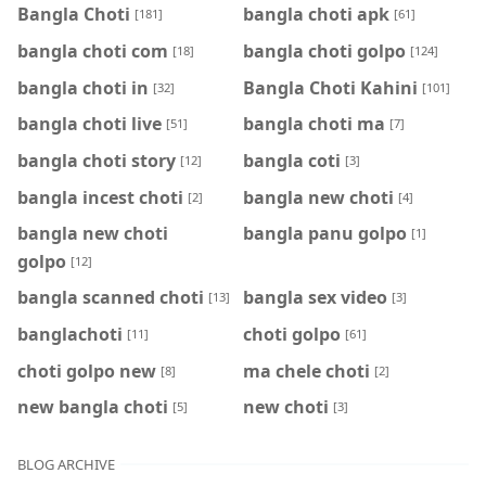
Bangla Choti
bangla choti apk
[181]
[61]
bangla choti com
bangla choti golpo
[18]
[124]
bangla choti in
Bangla Choti Kahini
[32]
[101]
bangla choti live
bangla choti ma
[51]
[7]
bangla choti story
bangla coti
[12]
[3]
bangla incest choti
bangla new choti
[2]
[4]
bangla new choti
bangla panu golpo
[1]
golpo
[12]
bangla scanned choti
bangla sex video
[13]
[3]
banglachoti
choti golpo
[11]
[61]
choti golpo new
ma chele choti
[8]
[2]
new bangla choti
new choti
[5]
[3]
BLOG ARCHIVE