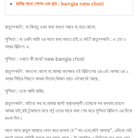
ভাবির সাথে গোপন এক রাত - bangla new choti
রাতুল+জনি : না.কিন্তু এখন কথা বলতে পরবে না.পরে বোলো.
সুস্মিতা : না এখনি আমি ওর সাথে কথা বলতে চাই.ও কই? রাতুল+জনি : ও তো ৩
নম্বর বিল্ডিংগ এ.
সুস্মিতা : ওখানে কী করে? new bangla choti
রাতুল+জনি : কাওকে বোলো না.আমরা কলেজর ওই বিল্ডিংগের এর ৩র্ড ফ্লোর এর ২
নম্বর সিড়ির পিছনে আড্ডা দিতাম.কিষান হয়ত ওইখানেই আছে.
সুস্মিতা : ওকে আমি যাচ্ছি.
রাতুল+জনি : মাইংড কর না.আমরা জাস্ট ফ্রান্কক্লী তোমাকে সব বললাম.তাহলে
আমরা যাই,বাই.[আসলে যাবে না] ওদের সাথে কথা শেষ করে সুস্মিতা বিল্ডিংগ এর দিকে
রওনা দিল।
সাথে সাথে রাতুল আমারে ফোন করে বল্লো যে ” সব ওকে,মাগি আসছে”. এদিকে যেই
স্পটে আমরা কাহিনী করবো তার আছে পাসে ২ টা মোবাইল এ ভিডিযো অন করে এমন