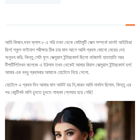
আমি কিষান.যখন ক্লাস ৮ এ পরি তখন থেকে মোটামুটি সেক্স সম্পর্কে ভালই আইডিয়া
ছিল! স্কুল ফাইনাল পরীক্ষার ঠিক চার মাস আগে আমি প্রথম কোনো মেয়ের দেহ
অনুভব করি. কিন্তু সেটা ফুল সেক্সুয়াল ইন্টারকোর্স ছিলো না!জাস্ট হাতাহাতি আর
টিপাটিপি!যখন কলেজে এ উঠলাম তখন থেকেই আমার রিযাল সেক্সুয়াল ইন্টারকোর্স হল!
আমার এক বন্ধু প্রথমবার আমাকে হোটেলে নিয়ে গেলো.
হোটেলে এ প্রথম দিন আমার মাল আউট হয় নি,কারন আমি নার্ভাস ছিলাম. কিন্তু এর
পর কোন্টিনউ মাগি চুদতে চুদতে পাক্কা প্লেযার হয়ে গেছি!