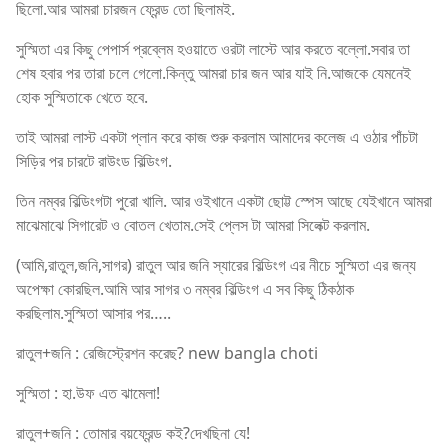
ছিলো.আর আমরা চারজন ফ্রেন্ড তো ছিলামই.
সুস্মিতা এর কিছু পেপার্স প্রব্লেম হওয়াতে ওরটা লাস্টে আর করতে বল্লো.সবার তা
শেষ হবার পর তারা চলে গেলো.কিন্তু আমরা চার জন আর যাই নি.আজকে যেমনেই
হোক সুস্মিতাকে খেতে হবে.
তাই আমরা লাস্ট একটা প্লান করে কাজ শুরু করলাম আমাদের কলেজ এ ওঠার পাঁচটা
সিড়ির পর চারটে রাউংড বিল্ডিংগ.
তিন নম্বর বিল্ডিংগটা পুরো খালি. আর ওইখানে একটা ছোট্ট স্পেস আছে যেইখানে আমরা
মাঝেমাঝে সিগারেট ও বোতল খেতাম.সেই প্লেস টা আমরা সিলেক্ট করলাম.
(আমি,রাতুল,জনি,সাগর) রাতুল আর জনি স্যারের বিল্ডিংগ এর নীচে সুস্মিতা এর জন্য
অপেক্ষা কোরছিল.আমি আর সাগর ৩ নম্বর বিল্ডিংগ এ সব কিছু ঠিকঠাক
করছিলাম.সুস্মিতা আসার পর…..
রাতুল+জনি : রেজিস্ট্রেশন করেছ? new bangla choti
সুস্মিতা : হা.উফ এত ঝামেলা!
রাতুল+জনি : তোমার বয়ফ্রেন্ড কই?দেখছিনা যে!