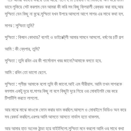
ভাবে লুকিয়ে সেট করলাম যেন আমরা কী করি সব কিছু ক্লিয়ার্লী রেক্রড করা যায়,আর
সুস্মিতা যেন কিছু না বুঝে.সুস্মিতা যখন উপরে আসলো আগে সাগর এর সাথে কথা হল.
সাগর : সুস্মিতা তুমি?
সুস্মিতা : কিষান কোথায়? বলেই ও ডাইরেক্ট্লী আমার সামনে আসলো. ধর্ষণের চটি গল্প
আমি : কী ব্যেপার, তুমি?
সুস্মিতা : তুমি রবিন এর কী পার্সোনাল খবর জানো?আমাকে বলতে হবে.
আমি : রবিন তো ভালো ছেলে.
সুস্মিতা : প্লীজ় আমাকে বলো তুমি কী জানো.আই এম সীরীয়াস. আমি তখন সাগরকে
বললাম একটু দূরে যা.সাগর কিছু না বলে কিছুটা দূরে গিয়ে ওর মোবাইলটা বের করে
টিপাটিপি করতে লাগলো.
আর মাঝে মাঝে কাওকে ফোন করার ভান করছিল.আসলে ও মোবাইলে ভিডিও অন করে
সব রেকর্ড করছিল.এরপর আমি আসতে আসতে নার্ভাস হতে থাকলম.
আর আমার হাত অনেক ঠান্ডা হয়ে যাইটসিলো.সুস্মিতা মনে করলো আমি ওর সাথে কথা