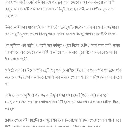
আর সাগর শালীর পেটের উপর বসে ওর দুধ এমন জোরে চোষা শুরু করলো যে মাগি
প্রচুর কান্না-কাটি শুরু করেদিল.আমার কিছুটা মায়া হল.তাই আর মাগীরে চুদতে মন
চাইলো না.
কিন্তু আমি আর সাগর দুই জন ওর দুটো দুধ চুষছিলাম.এর পর সাগর মাগীর গুদ মারার
জন্য প্যান্ট খুলতে গেলো.কিন্তু আমি নিষেধ করলাম.কিন্তু শালার সেক্স উঠে গেছে.
ওই সুস্মিতা এর প্যান্ট ও প্যান্টি হাটু পর্যন্তও খুলে দিলো.পেন্টি খোলার সময় মাগি সাগর
এর কপালে এত জোরে এক লাথি মারল যে ও এক হাত দূরে গিয়ে পড়লো.বাজ় সাগর
মীযা গেসে ছেইটা.
ও উঠে এক টান দিয়ে মাগীর পেন্টি হাঠু পর্যন্ত নামিয়ে দিলো.এর পর মাগীর পা দুটো ফাঁক
করে তার গুদ চোষা শুরু করলো.আমি অবাক হয়ে গেলাম শালার একটুও ঘেন্না লাগছিলো
না.
আমি দেকলাম সুস্মিতা এর গুদ ও কিছুটা সাদা সাদা জেলী(গুদের রস) বের হয়ে
রয়ছে.সাগর এত মজা করে খাচ্ছিল আর চিটছিলো যে আমারও খেতে আর চাটতে ইচ্ছা
করছিল.
চোষার শেষে ওই প্যান্টের চেন খুলে ধন বের করলো.আমি লজ্জা পেয়ে গেলাম.শালা করে
কী?ও যখন ঢুকাতে যাবে তখন আমি নিষেধ করলাম.কিন্তু ও নাছোরবান্দা.