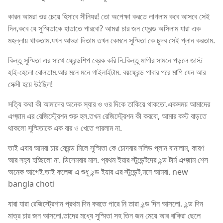
কারন আমরা ওর চেয়ে হিসাবে সীনিযর! তো অপেক্ষা করতে লাগলাম কবে আসবে সেই
দিন,কবে যে সুস্মিতাকে হাতাতে পারবো? আমরা চার জন ফ্রেন্ড অসিলাম যারা এক
মহল্লায় থাকতাম.যখন আড্ডা দিতাম তখন কেমনে সুস্মিতা কে চুদব সেই প্লান করতাম.
কিন্তু সুস্মিতা এর সাথে ফ্রেন্ডশিপ ব্রেক করি নি.কিন্তু মাগীর সামনে পড়লে জাস্ট
হাই-হেলো বোলতাম.আর মনে মনে গাইলাইটাম. বয়ফ্রেন্ড পাবার পরে মাগি যেন আর
সেক্সী হয়ে উঠছিল!
সত্যি কথা কী আমাদের অনেক স্যার ও ওর দিকে তাকিয়ে থাকতো.একসময় আমাদের
এগ্জ়াম এর রেজিস্ট্রেশন শুরু হল.তখন রেজিস্ট্রেশন কী করবো, আমার কস্ট বাড়তে
থাকলো সুস্মিতাকে এক বার ও খেতে পারলাম না.
তাই এবার আমরা চার ফ্রেন্ড মিলে সুস্মিতা কে চোদবার সলিড প্লান বানালাম, কারণ
আর সহ্য হচ্ছিলো না. ডিসেমবার মাস. প্রথম ইয়ার স্টুডেন্টদের ২ন্ড টার্ম এগ্জ়াম শেস
অনেক আগেই.তাই কলেজ এ শুধু ২ন্ড ইয়ার এর স্টুডেন্ট,মনে আমরা. new
bangla choti
যারা যারা রেজিস্ট্রেশান প্রথম দিন করতে পারে নি তারা ২ন্ড দিন আসলো. ২ন্ড দিন
মাত্র চার জন আসলো.তাদের মধ্যে সুস্মিতা সহ তিন জন মেয়ে আর বাকিরা ছেলে