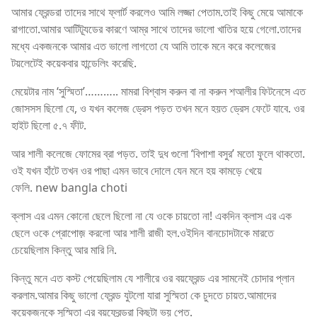
আমার ফ্রেন্ডরা তাদের সাথে ফ্লার্ট করলেও আমি লজ্জা পেতাম.তাই কিছু মেয়ে আমাকে
রাগাতো.আমার আটিট্যূডের কারণে আম্‌র সাথে তাদের ভালো খাতির হয়ে গেলো.তাদের
মধ্যে একজনকে আমার এত ভালো লাগতো যে আমি তাকে মনে করে কলেজের
টয়লেটেই কয়েকবার হান্ডেলিং করেছি.
মেয়েটার নাম ‘সুস্মিতা’……….. মামরা বিশ্বাস করুন বা না করুন শআলীর ফিটনেসে এত
জোসসস ছিলো যে, ও যখন কলেজ ড্রেস পড়ত তখন মনে হয়ত ড্রেস ফেটে যাবে. ওর
হাইট ছিলো ৫.৭ ফীট.
আর শালী কলেজে ফোমের ব্রা পড়ত. তাই দুধ গুলো ‘বিপাশা বসুর’ মতো ফুলে থাকতো.
ওই যখন হাঁটে তখন ওর পাছা এমন ভাবে দোলে যেন মনে হয় কামড়ে খেয়ে
ফেলি. new bangla choti
ক্লাস এর এমন কোনো ছেলে ছিলো না যে ওকে চায়তো না! একদিন ক্লাস এর এক
ছেলে ওকে প্রোপোজ় করলো আর শালী রাজী হল.ওইদিন বানচোদটাকে মারতে
চেয়েছিলাম কিন্তু আর মারি নি.
কিন্তু মনে এত কস্ট পেয়েছিলাম যে শালীরে ওর বয়ফ্রেন্ড এর সামনেই চোদার প্লান
করলাম.আমার কিছু ভালো ফ্রেন্ড যুটলো যারা সুস্মিতা কে চুদতে চায়ত.আমাদের
কয়েকজনকে সুস্মিতা এর বয়ফ্রেন্ডরা কিছুটা ভয় পেত.