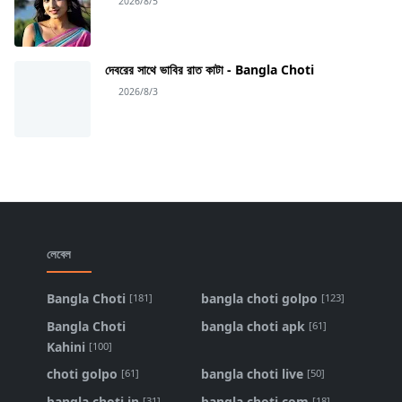
2026/8/5
দেবরের সাথে ভাবির রাত কাটা - Bangla Choti
2026/8/3
লেবেল
Bangla Choti
bangla choti golpo
[181]
[123]
Bangla Choti
bangla choti apk
[61]
Kahini
[100]
choti golpo
bangla choti live
[61]
[50]
bangla choti in
bangla choti com
[31]
[18]