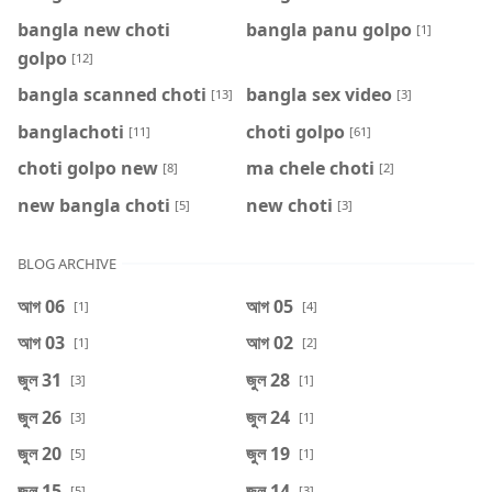
bangla new choti
bangla panu golpo
[1]
golpo
[12]
bangla scanned choti
bangla sex video
[13]
[3]
banglachoti
choti golpo
[11]
[61]
choti golpo new
ma chele choti
[8]
[2]
new bangla choti
new choti
[5]
[3]
BLOG ARCHIVE
আগ 06
আগ 05
[1]
[4]
আগ 03
আগ 02
[1]
[2]
জুল 31
জুল 28
[3]
[1]
জুল 26
জুল 24
[3]
[1]
জুল 20
জুল 19
[5]
[1]
জুল 15
জুল 14
[5]
[3]