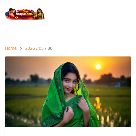
Home
2026
/
05
/ 30