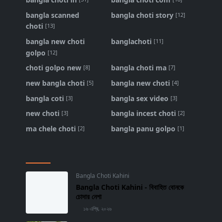
bangla scanned
bangla choti story
[12]
choti
[13]
bangla new choti
banglachoti
[11]
golpo
[12]
choti golpo new
bangla choti ma
[8]
[7]
new bangla choti
bangla new choti
[5]
[4]
bangla coti
bangla sex video
[3]
[3]
new choti
bangla incest choti
[3]
[2]
ma chele choti
bangla panu golpo
[2]
[1]
Bangla Choti Kahini
Bangla Choti Kahini - বিবাহিত বোনকে
চোদার নেশা
১৬ এপ্রি, ২০২৬