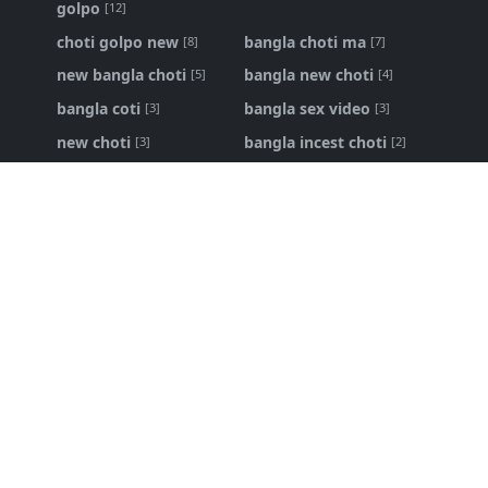
golpo
[12]
choti golpo new
bangla choti ma
[8]
[7]
new bangla choti
bangla new choti
[5]
[4]
bangla coti
bangla sex video
[3]
[3]
new choti
bangla incest choti
[3]
[2]
ma chele choti
bangla panu golpo
[2]
[1]
Bangla Choti Kahini
Bangla Choti Kahini - বিবাহিত বোনকে
চোদার নেশা
১৬ এপ্রি, ২০২৬
bangla choti live
,
bangla new choti golpo
শ্বশুর আমার জোর করে করলো - bangla new
choti golpo
৩১ জানু, ২০২৬