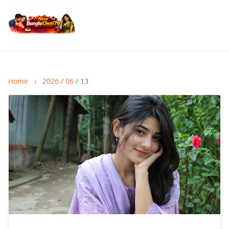
Home
2026
/
06
/ 13