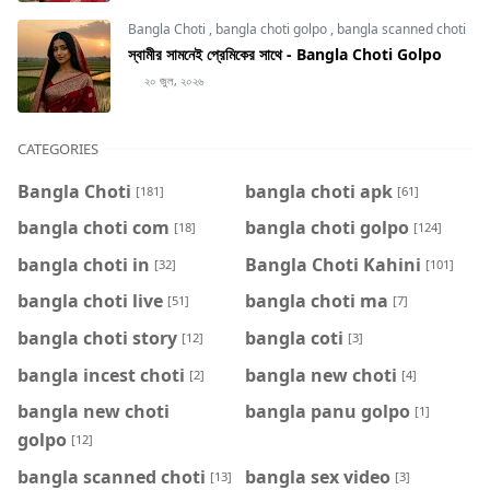
Bangla Choti
,
bangla choti golpo
,
bangla scanned choti
স্বামীর সামনেই প্রেমিকের সাথে - Bangla Choti Golpo
২০ জুল, ২০২৬
CATEGORIES
Bangla Choti
bangla choti apk
[181]
[61]
bangla choti com
bangla choti golpo
[18]
[124]
bangla choti in
Bangla Choti Kahini
[32]
[101]
bangla choti live
bangla choti ma
[51]
[7]
bangla choti story
bangla coti
[12]
[3]
bangla incest choti
bangla new choti
[2]
[4]
bangla new choti
bangla panu golpo
[1]
golpo
[12]
bangla scanned choti
bangla sex video
[13]
[3]