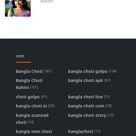
2026/8/5
লেবেল
Bangla Choti
bangla choti golpo
[181]
[124]
Bangla Choti
bangla choti apk
[61]
Kahini
[101]
choti golpo
bangla choti live
[61]
[51]
bangla choti in
bangla choti com
[32]
[18]
bangla scanned
bangla choti story
[12]
choti
[13]
bangla new choti
banglachoti
[11]