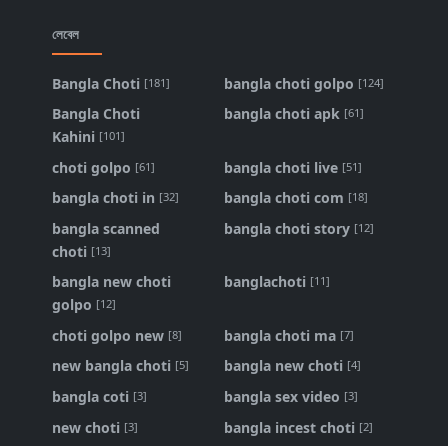
লেবেল
Bangla Choti
bangla choti golpo
[181]
[124]
Bangla Choti
bangla choti apk
[61]
Kahini
[101]
choti golpo
bangla choti live
[61]
[51]
bangla choti in
bangla choti com
[32]
[18]
bangla scanned
bangla choti story
[12]
choti
[13]
bangla new choti
banglachoti
[11]
golpo
[12]
choti golpo new
bangla choti ma
[8]
[7]
new bangla choti
bangla new choti
[5]
[4]
bangla coti
bangla sex video
[3]
[3]
new choti
bangla incest choti
[3]
[2]