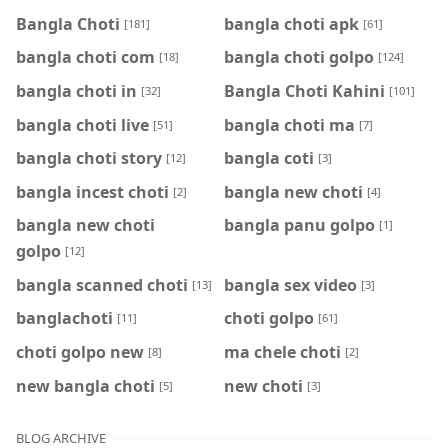
Bangla Choti
bangla choti apk
[181]
[61]
bangla choti com
bangla choti golpo
[18]
[124]
bangla choti in
Bangla Choti Kahini
[32]
[101]
bangla choti live
bangla choti ma
[51]
[7]
bangla choti story
bangla coti
[12]
[3]
bangla incest choti
bangla new choti
[2]
[4]
bangla new choti
bangla panu golpo
[1]
golpo
[12]
bangla scanned choti
bangla sex video
[13]
[3]
banglachoti
choti golpo
[11]
[61]
choti golpo new
ma chele choti
[8]
[2]
new bangla choti
new choti
[5]
[3]
BLOG ARCHIVE