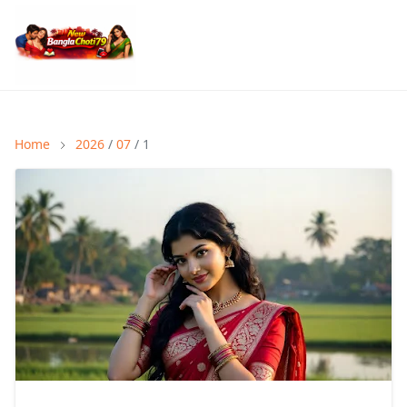
Home
2026
/
07
/ 1