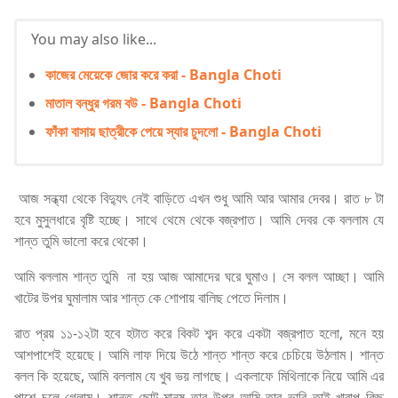
You may also like...
কাজের মেয়েকে জোর করে করা - Bangla Choti
মাতাল বন্ধুর গরম বউ - Bangla Choti
ফাঁকা বাসায় ছাত্রীকে পেয়ে স্যার চুদলো - Bangla Choti
আজ সন্ধ্যা থেকে বিদ্যুৎ নেই বাড়িতে এখন শুধু আমি আর আমার দেবর। রাত ৮ টা
হবে মুসুলধারে বৃষ্টি হচ্ছে। সাথে থেমে থেকে বজ্রপাত। আমি দেবর কে বললাম যে
শান্ত তুমি ভালো করে থেকো।
আমি বললাম শান্ত তুমি না হয় আজ আমাদের ঘরে ঘুমাও। সে বলল আচ্ছা। আমি
খাটের উপর ঘুমালাম আর শান্ত কে শোপায় বালিছ পেতে দিলাম।
রাত প্রয় ১১-১২টা হবে হটাত করে বিকট শব্দ করে একটা বজ্রপাত হলো, মনে হয়
আশপাশেই হয়েছে। আমি লাফ দিয়ে উঠে শান্ত শান্ত করে চেচিয়ে উঠলাম। শান্ত
বলল কি হয়েছে, আমি বললাম যে খুব ভয় লাগছে। একলাফে মিথিলাকে নিয়ে আমি এর
পাশে চলে গেলাম। শান্ত ছোট মানুষ তার উপর আমি তার ভাবি তাই খারাপ কিছু