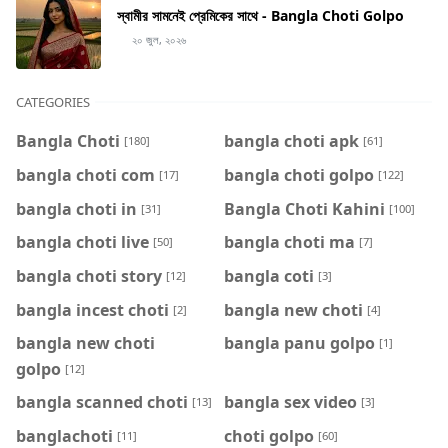
স্বামীর সামনেই প্রেমিকের সাথে - Bangla Choti Golpo
২০ জুল, ২০২৬
CATEGORIES
Bangla Choti
bangla choti apk
[180]
[61]
bangla choti com
bangla choti golpo
[17]
[122]
bangla choti in
Bangla Choti Kahini
[31]
[100]
bangla choti live
bangla choti ma
[50]
[7]
bangla choti story
bangla coti
[12]
[3]
bangla incest choti
bangla new choti
[2]
[4]
bangla new choti
bangla panu golpo
[1]
golpo
[12]
bangla scanned choti
bangla sex video
[13]
[3]
banglachoti
choti golpo
[11]
[60]