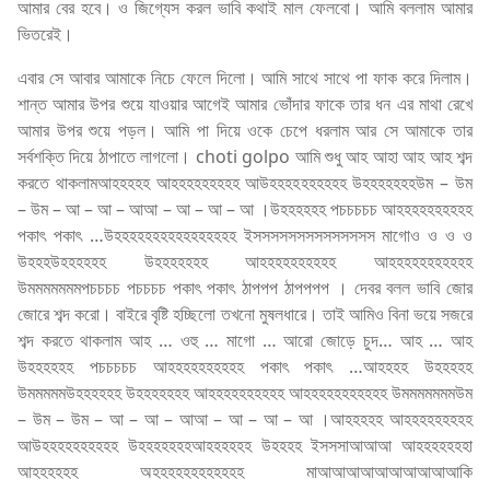
আমার বের হবে। ও জিগ্যেস করল ভাবি কথাই মাল ফেলবো। আমি বললাম আমার
ভিতরেই।
এবার সে আবার আমাকে নিচে ফেলে দিলো। আমি সাথে সাথে পা ফাক করে দিলাম।
শান্ত আমার উপর শুয়ে যাওয়ার আগেই আমার ভোঁদার ফাকে তার ধন এর মাথা রেখে
আমার উপর শুয়ে পড়ল। আমি পা দিয়ে ওকে চেপে ধরলাম আর সে আমাকে তার
সর্বশক্তি দিয়ে ঠাপাতে লাগলো। choti golpo আমি শুধু আহ আহা আহ আহ শব্দ
করতে থাকলামআহহহহহ আহহহহহহহহহ আউহহহহহহহহহহ উহহহহহহহউম – উম
– উম – আ – আ – আআ – আ – আ – আ ।উহহহহহহ পচচচচচ আহহহহহহহহহহ
পকাৎ পকাৎ …উহহহহহহহহহহহহহহহহ ইসসসসসসসসসসসসসস মাগোও ও ও ও
উহহহউহহহহহহ উহহহহহহহ আহহহহহহহহহহ আহহহহহহহহহহহ
উমমমমমমমপচচচচ পচচচচ পকাৎ পকাৎ ঠাপপপ ঠাপপপপ । দেবর বলল ভাবি জোর
জোরে শব্দ করো। বাইরে বৃষ্টি হচ্ছিলো তখনো মুষলধারে। তাই আমিও বিনা ভয়ে সজরে
শব্দ করতে থাকলাম আহ … ওহু … মাগো … আরো জোড়ে চুদ… আহ … আহ
উহহহহহহ পচচচচচ আহহহহহহহহহহ পকাৎ পকাৎ …আহহহহ উহহহহহ
উমমমমমউহহহহহহ উহহহহহহহ আহহহহহহহহহহ আহহহহহহহহহহহ উমমমমমমমউম
– উম – উম – আ – আ – আআ – আ – আ – আ ।আহহহহহ আহহহহহহহহহ
আউহহহহহহহহহহ উহহহহহহহআহহহহহহ উহহহহ ইসসসাআআআ আহহহহহহহা
আহহহহহহ অহহহহহহহহহহহহ মাআআআআআআআআআআকি