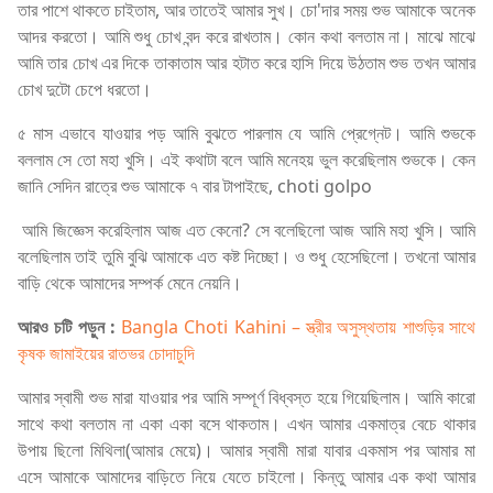
তার পাশে থাকতে চাইতাম, আর তাতেই আমার সুখ। চো'দার সময় শুভ আমাকে অনেক
আদর করতো। আমি শুধু চোখ বন্দ করে রাখতাম। কোন কথা বলতাম না। মাঝে মাঝে
আমি তার চোখ এর দিকে তাকাতাম আর হটাত করে হাসি দিয়ে উঠতাম শুভ তখন আমার
চোখ দুটো চেপে ধরতো।
৫ মাস এভাবে যাওয়ার পড় আমি বুঝতে পারলাম যে আমি প্রেগ্নেট। আমি শুভকে
বললাম সে তো মহা খুসি। এই কথাটা বলে আমি মনেহয় ভুল করেছিলাম শুভকে। কেন
জানি সেদিন রাত্রে শুভ আমাকে ৭ বার টাপাইছে, choti golpo
আমি জিজ্ঞেস করেহিলাম আজ এত কেনো? সে বলেছিলো আজ আমি মহা খুসি। আমি
বলেছিলাম তাই তুমি বুঝি আমাকে এত কষ্ট দিচ্ছো। ও শুধু হেসেছিলো। তখনো আমার
বাড়ি থেকে আমাদের সম্পর্ক মেনে নেয়নি।
আরও চটি পড়ুন :
Bangla Choti Kahini – স্ত্রীর অসুস্থতায় শাশুড়ির সাথে
কৃষক জামাইয়ের রাতভর চোদাচুদি
আমার স্বামী শুভ মারা যাওয়ার পর আমি সম্পূর্ণ বিধ্বস্ত হয়ে গিয়েছিলাম। আমি কারো
সাথে কথা বলতাম না একা একা বসে থাকতাম। এখন আমার একমাত্র বেচে থাকার
উপায় ছিলো মিথিলা(আমার মেয়ে)। আমার স্বামী মারা যাবার একমাস পর আমার মা
এসে আমাকে আমাদের বাড়িতে নিয়ে যেতে চাইলো। কিন্তু আমার এক কথা আমার