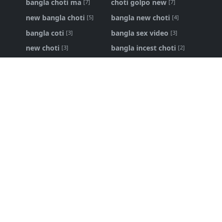
bangla choti ma
choti golpo new
[7]
[7]
new bangla choti
bangla new choti
[5]
[4]
bangla coti
bangla sex video
[3]
[3]
new choti
bangla incest choti
[3]
[2]
ma chele choti
bangla panu golpo
[2]
[1]
Bangla Choti Kahini
Bangla Choti Kahini - বিবাহিত বোনকে
চোদার নেশা
১৬ এপ্রি, ২০২৬
bangla choti live
,
bangla new choti golpo
শ্বশুর আমার জোর করে করলো - bangla new
choti golpo
৩১ জানু, ২০২৬
Bangla Choti
,
bangla choti golpo
পরিবারের ভেতরের লুকানো কাহিনি - bangla