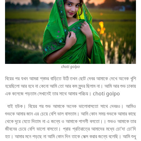
choti golpo
বিয়ের পর যখন আমরা শ্বশুর বাড়িতে উঠি তখন ছোট দেবর আমাকে দেখে অনেক খুশি
হয়েছিলো আর হবে না কেনো আমি তো আর কম সুন্দর ছিলাম না। আমি আর শুভ ঢাকায়
এক কলেজে পড়তাম সেখানেই তার সাথে আমার পরিচয়। choti golpo
যাই হউক। বিয়ের পর শুভ আমাকে অনেক ভালোবাসতো সাথে দেবরও। আমিও
শুভকে আমার জান এর চেয়ে বেশি ভাল বাসতাম। আমি কোন সময় শুভকে আমার কাছে
থেকে দূরে যেতে দিতাম না এ জন্যে ও আমাকে পাগলী বলতো।। শুভও আমাকে তার
জীবনের চেয়ে বেশি ভালো বাসতো। প্রায় প্রতিরাত্রে আমাদের মধ্যে চো'দা চো'দি
হত। আমার মনে পড়ছে না আমি কোন দিন তাকে সেক্স করার জন্যে বলেছি। আমি শুধু