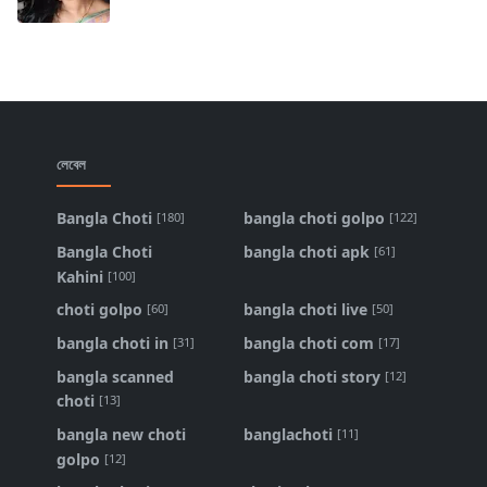
লেবেল
Bangla Choti
bangla choti golpo
[180]
[122]
Bangla Choti
bangla choti apk
[61]
Kahini
[100]
choti golpo
bangla choti live
[60]
[50]
bangla choti in
bangla choti com
[31]
[17]
bangla scanned
bangla choti story
[12]
choti
[13]
bangla new choti
banglachoti
[11]
golpo
[12]