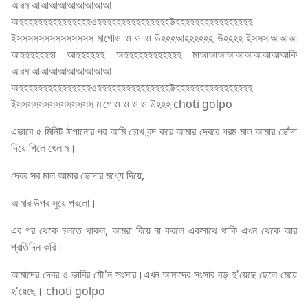
আরমাআআআআআআআআআ
অহহহহহহহহহহহহহহহওহহহহহহহহহহহহহহহউহহহহহহহহহহহহহহহহ
ইসসসসসসসসসসসসসস মাগোও ও ও ও উহহহআহহহহহহ উহহহহ ইসসসাআআআ
আহহহহহহহা আহহহহহহ অহহহহহহহহহহহহ মাআআআআআআআআআআকি
আরমাআআআআআআআআআ
অহহহহহহহহহহহহহহহওহহহহহহহহহহহহহহহউহহহহহহহহহহহহহহহহ
ইসসসসসসসসসসসসসস মাগোও ও ও ও উহহহ choti golpo
এভাবে ৫ মিনিট ঠাপানোর পর আমি চোখ বন্দ করে আমার দেবরে গরম মাল আমার ভোঁদা
দিয়ে গিলে খেলাম।
দেবর সব মাল আমার ভোদার মধ্যে দিয়ে,
আমার উপর সুয়ে পরলো।
এর পর থেকে চলতে থাকল, আমরা বিয়ে না করলে একসাথে থাকি এখন থেকে আর
প্রতিদিন করি।
আমাদের দেবর ও ভাবির যৌ'ন সংসার।এখন আমাদের সংসার বড় হ'য়েছে ছেলে মেয়ে
হ'য়েছে। choti golpo