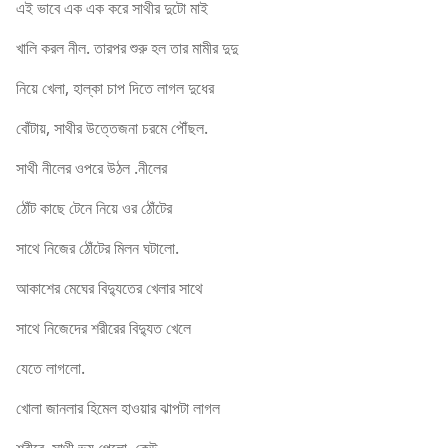
এই ভাবে এক এক করে সাথীর দুটো মাই
খালি করল নীল. তারপর শুরু হল তার মামীর দুদু
নিয়ে খেলা, হাল্কা চাপ দিতে লাগল দুধের
বোঁটায়, সাথীর উত্তেজনা চরমে পৌঁছল.
সাথী নীলের ওপরে উঠল .নীলের
ঠোঁট কাছে টেনে নিয়ে ওর ঠোঁটের
সাথে নিজের ঠোঁটের মিলন ঘটালো.
আকাশের মেঘের বিদ্যুতের খেলার সাথে
সাথে নিজেদের শরীরের বিদ্যুত খেলে
যেতে লাগলো.
খোলা জানলার হিমেল হাওয়ার ঝাপটা লাগল