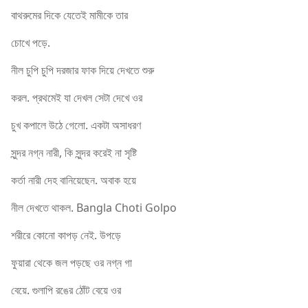
বাথরুমের দিকে যেতেই মামীকে তার
চোখে পড়ে.
নীল চুপি চুপি দরজার ফাক দিয়ে দেখতে শুরু
করল. প্রথমেই যা দেখল সেটা দেখে ওর
চুখ কপালে উঠে গেলো. একটা অসাধরণ
সুন্দর নগ্ন নারী, কি সুন্দর করেই না সৃষ্টি
কর্তা নারী দেহ বানিয়েছেন. অবাক হয়ে
নীল দেখতে থাকল. Bangla Choti Golpo
শরীরে কোনো কাপড় নেই. উপড়ে
ফুয়ারা থেকে জল পড়ছে ওর নগ্ন গা
বেয়ে. গুলাপি রঙের ঠোঁট বেয়ে ওর