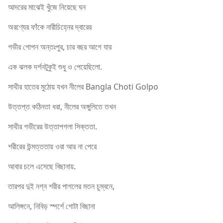
আদরের মাঝেই খুঁজে নিয়েছে ঘন
অরণ্যের ফাঁকে নারীচিহ্নের দ্বারের
গভীর গোপন অন্তঃপুর, চার বছর আগে যার
এক ঝলক দর্শনটুকুই শুধু ও পেয়েছিলো.
সাথীর হাতের মুঠোয় যখন নীলের Bangla Choti Golpo
উত্তপ্ত কঠিনতা ধরা, নীলের অঙ্গুলিতে তখন
সাথীর গভীরের উত্তাপগলা সিক্ততা.
শরীরের উন্মত্ততায় ওরা আর না পেরে
আবার চলে এসেছে বিছানায়.
তারপর দুই নগ্ন শরীর পাগলের মতন চুম্বনে,
আলিঙ্গনে, নিবিড় স্পর্শে গোটা বিছানা