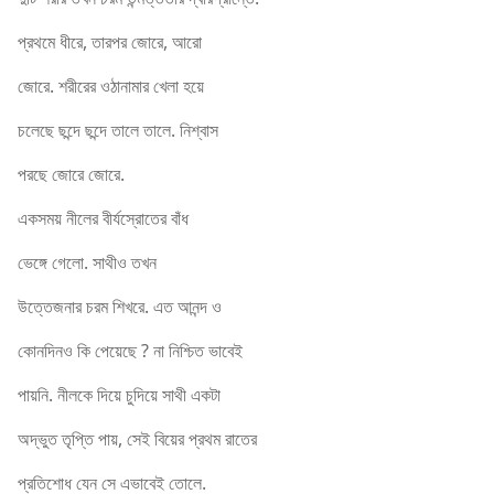
প্রথমে ধীরে, তারপর জোরে, আরো
জোরে. শরীরের ওঠানামার খেলা হয়ে
চলেছে ছন্দে ছন্দে তালে তালে. নিশ্বাস
পরছে জোরে জোরে.
একসময় নীলের বীর্যস্রোতের বাঁধ
ভেঙ্গে গেলো. সাথীও তখন
উত্তেজনার চরম শিখরে. এত আনন্দ ও
কোনদিনও কি পেয়েছে ? না নিশ্চিত ভাবেই
পায়নি. নীলকে দিয়ে চুদিয়ে সাথী একটা
অদ্ভুত তৃপ্তি পায়, সেই বিয়ের প্রথম রাতের
প্রতিশোধ যেন সে এভাবেই তোলে.