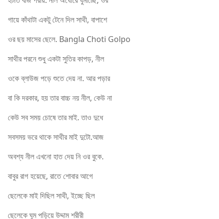
হটাত বাজ পরায়. নীল অঘোরে ঘুমাচ্ছে, ওর
গায়ে কাঁথাটা একটু টেনে দিল সাথী, বাপাশে
ওর ছয় মাসের ছেলে. Bangla Choti Golpo
সাথীর পরনে শুধু একটা সুতির কাপড়, নীল
ওকে ব্লাউজ পড়ে শুতে দেয় না. আর পড়ার
বা কি দরকার, হয় তার বাচ্চ নয় নীল, কেউ না
কেউ সব সময় চোষে তার মাই. তাও দুধে
সবসময় ভরে থাকে সাথীর মাই দুটো.আজ
অবশ্য নীল এখনো হাত দেয় নি ওর বুকে.
বাবুর রাগ হয়েছে, রাতে শোবার আগে
ছেলেকে মাই দিছিল সাথী, ইচ্ছে ছিল
ছেলেকে ঘুম পড়িয়ে উদ্দাম শরীরী