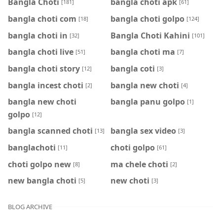
Bangla Choti
bangla choti apk
[181]
[61]
bangla choti com
bangla choti golpo
[18]
[124]
bangla choti in
Bangla Choti Kahini
[32]
[101]
bangla choti live
bangla choti ma
[51]
[7]
bangla choti story
bangla coti
[12]
[3]
bangla incest choti
bangla new choti
[2]
[4]
bangla new choti
bangla panu golpo
[1]
golpo
[12]
bangla scanned choti
bangla sex video
[13]
[3]
banglachoti
choti golpo
[11]
[61]
choti golpo new
ma chele choti
[8]
[2]
new bangla choti
new choti
[5]
[3]
BLOG ARCHIVE