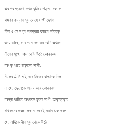
এর পর দুজনই কখন ঘুমিয়ে পড়ল. সকালে
বাচ্চার কান্নায় ঘুম ভেঙ্গে সাথী দেখল
নীল ও সে নগ্ন অবস্থায় দুজনে আঁকড়ে
শুয়ে আছে, তার ডান স্তনের বোঁটা এখনও
নীলের মুখে. তাড়াতাড়ি উঠে কোনরকম
কাপড় গায়ে জড়ালো সাথী.
নীলের এঁটো মাই আর নিজের বাচ্চাকে দিল
না সে. ছেলেকে আদর করে কোনরকম
কান্না থামিয়ে বাথরুমে ঢুকল সাথী. তাড়াহুড়োয়
বাথরুমের দরজা লক না করেই স্নান শুরু করল
সে. এদিকে নীল ঘুম থেকে উঠে