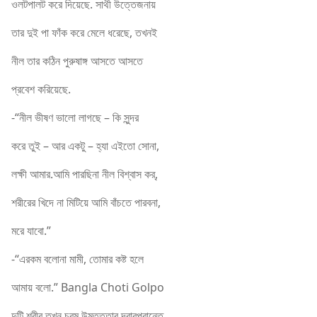
ওলটপালট করে দিয়েছে. সাথী উত্তেজনায়
তার দুই পা ফাঁক করে মেলে ধরেছে, তখনই
নীল তার কঠিন পুরুষাঙ্গ আসতে আসতে
প্রবেশ করিয়েছে.
-“নীল ভীষণ ভালো লাগছে – কি সুন্দর
করে তুই – আর একটু – হ্যা এইতো সোনা,
লক্ষী আমার.আমি পারছিনা নীল বিশ্বাস কর্,
শরীরের খিদে না মিটিয়ে আমি বাঁচতে পারবনা,
মরে যাবো.”
-“এরকম বলোনা মামী, তোমার কষ্ট হলে
আমায় বলো.” Bangla Choti Golpo
দুটি শরীর তখন চরম উন্মত্ততার দ্বারপ্রান্তে.