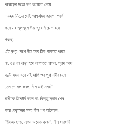
পাহাড়ের মতো দুধ গুলোকে বেয়ে
একদম নিচের সেই আশ্চর্যময় জায়গা স্পর্শ
করে ওর তুলতুলে উরু ছুয়ে নীচে গরিয়ে
পরছে.
এই দৃশ্য দেখে নীল আর ঠিক থাকতে পারল
না. ওর ধন খাড়া হয়ে লাফাতে লাগল. প্রায় আধ
ঘণ্টা সময় ধরে ওই মাগি ওর পুরা শরীর ঢলে
ঢলে গোসল করল. নীল এই সময়টা
মামীকে ডিস্টার্ব করল না. কিন্তু স্নান শেষ
করে বেড়ানোর সময় নীল পথ আটকাল.
“উফফ ছাড়, এখন অনেক কাজ”, নীল সরাসরি