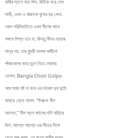
মামীর স্তনে হাত দিল. ছিটকে সরে গেল
সাথী, এখন ও বাচ্চাকে বুকের দুধ দেবে.
কোন পরিস্থিতিতে এখন নীলের সাথে
সঙ্গমে লিপ্ত হবে না. কিন্তু নীলও ছাড়ার
পাত্র নয়. তার সুন্দরী ডাবকা মামীকে
পাঁজাকোলা করে তুলে নিয়ে সোফায়
ফেলল. Bangla Choti Golpo
আর সময় নষ্ট না করে ওর ডাবকা দুধ দুটো
কামড়ে খেতে লাগল. “উফ্ফ্ফ নীল
আস্তে,” নীল স্তন মর্দনের গতি বাড়িয়ে
দিল. আস্তে আস্তে ওর নীচের দিকে
যেতে শুরু করল. এর মধ্যে মাগীর গুদের