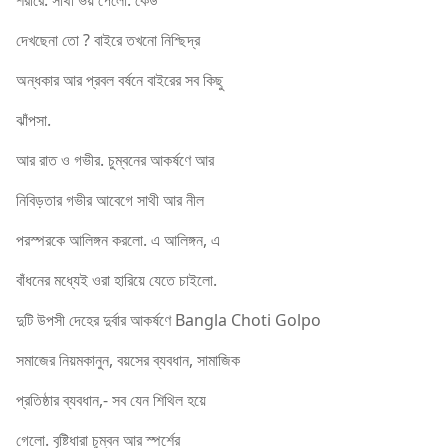
শরীরে. সাথী ভয় পেলো. কেউ
দেখছেনা তো ? বাইরে তখনো নিশ্ছিদ্র
অন্ধকার আর প্রবল বর্ষনে বাইরের সব কিছু
ঝাঁপসা.
আর রাত ও গভীর. চুম্বনের আকর্ষণে আর
নিবিড়তার গভীর আবেগে সাথী আর নীল
পরস্পরকে আলিঙ্গন করলো. এ আলিঙ্গন, এ
বাঁধনের মধ্যেই ওরা হারিয়ে যেতে চাইলো.
দুটি উপসী দেহের দুর্বার আকর্ষণে Bangla Choti Golpo
সমাজের নিয়মকানুন, বয়সের ব্যবধান, সামাজিক
প্রতিষ্ঠার ব্যবধান,- সব যেন শিথিল হয়ে
গেলো. বৃষ্টিধারা চুম্বন আর স্পর্শের