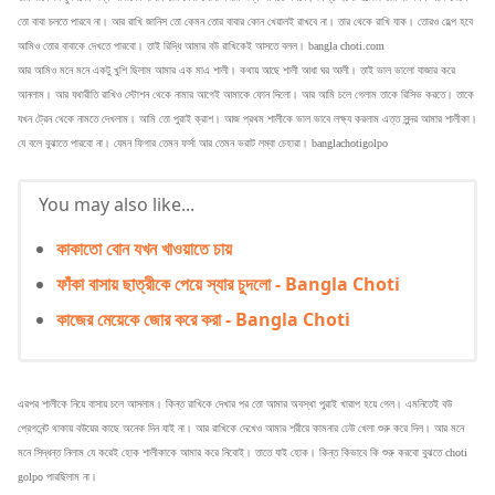
তো বাবা চলতে পারবে না। আর রাখি জানিস তো কেমন তোর বাবার কোন খেয়ালই রাখবে না। তার থেকে রাখি যাক। তোরও হেল্প হবে
আমিও তোর বাবাকে দেখতে পারবো। তাই রিদ্ধি আমার বউ রাখিকেই আসতে বলল। bangla choti.com
আর আমিও মনে মনে একটু খুশি ছিলাম আমার এক মাএ শালী। কথায় আছে শালী আধা ঘর আলী। তাই ভাল ভালো বাজার করে
আনলাম। আর যথারীতি রাখিও স্টোশন থেকে নামার আগেই আমাকে ফোন দিলো। আর আমি চলে গেলাম তাকে রিসিভ করতে। তাকে
যখন ট্রেন থেকে নামতে দেখলাম। আমি তো পুরাই ক্রাশ। আজ প্রথম শালীকে ভাল ভাবে লক্ষ্য করলাম এত্ত সুন্দর আমার শালীকা।
যে বলে বুঝাতে পারবো না। যেমন ফিগার তেমন ফর্সা আর তেমন ভরাট লম্বা চেহারা। banglachotigolpo
You may also like...
কাকাতো বোন যখন খাওয়াতে চায়
ফাঁকা বাসায় ছাত্রীকে পেয়ে স্যার চুদলো - Bangla Choti
কাজের মেয়েকে জোর করে করা - Bangla Choti
এরপর শালীকে নিয়ে বাসায় চলে আসলাম। কিন্ত রাখিকে দেখার পর তো আমার অবস্থা পুরাই খারাপ হয়ে গেল। এমনিতেই বউ
প্রেগনেন্ট থাকায় বউয়ের কাছে অনেক দিন যাই না। আর রাখিকে দেখেও আমার শরীরে কামনার ঢেউ খেলা শুরু করে দিল। আর মনে
মনে সিদ্ধন্ত নিলাম যে করেই হোক শালীকাকে আমার করে নিবোই। তাতে যাই হোক। কিন্ত কিভাবে কি শুরু করবো বুঝতে choti
golpo পারছিলাম না।