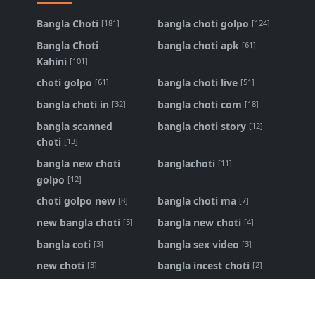
Bangla Choti
bangla choti golpo
[181]
[124]
Bangla Choti
bangla choti apk
[61]
Kahini
[101]
choti golpo
bangla choti live
[61]
[51]
bangla choti in
bangla choti com
[32]
[18]
bangla scanned
bangla choti story
[12]
choti
[13]
bangla new choti
banglachoti
[11]
golpo
[12]
choti golpo new
bangla choti ma
[8]
[7]
new bangla choti
bangla new choti
[5]
[4]
bangla coti
bangla sex video
[3]
[3]
new choti
bangla incest choti
[3]
[2]
ma chele choti
bangla panu golpo
[2]
[1]