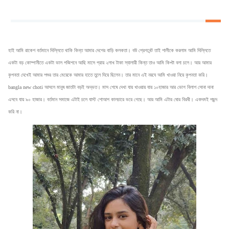
হাই আমি রাকেশ বর্তমানে দিল্লিতে থাকি কিন্ত আমার দেশের বাড়ি কলকতা। বউ প্রেগনেন্ট তাই শালীকে করলাম আমি দিল্লিতে
একটা বড় কোম্পানীতে একটা ভাল পজিশনে আছি মাসে প্রায় ২লাখ টাকা স্যালারী কিন্ত তাও আমি কিপ্টা বলা চলে। আর আমার
কৃপনতা দেখেই আমার শশুর তার মেয়েকে আমার হাতে তুলে দিয়ে ছিলেন। তার মানে এই নয়যে আমি খাওয়া নিয়ে কৃপনতা করি।
bangla new choti আসলে মানুষ জাতটা বড়ই অদ্ভত। মাস শেষে দেখা যায় খাওয়ায় যায় ১০হাজার আর ভোগ বিলাশ সোনা দানা
এসবে যায় ৯০ হাজার। বর্তমান সমাজে এটাই চলে যাস্ট শোআপ কালচারে ভরে গেছে। আর আমি এটার ঘোর বিরধী। একদমই পছন্দ
করি না।