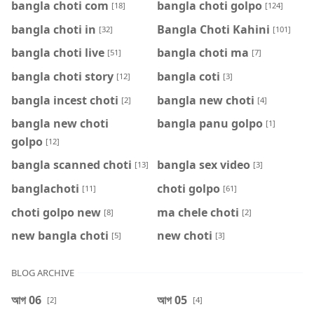
bangla choti com
bangla choti golpo
[18]
[124]
bangla choti in
Bangla Choti Kahini
[32]
[101]
bangla choti live
bangla choti ma
[51]
[7]
bangla choti story
bangla coti
[12]
[3]
bangla incest choti
bangla new choti
[2]
[4]
bangla new choti
bangla panu golpo
[1]
golpo
[12]
bangla scanned choti
bangla sex video
[13]
[3]
banglachoti
choti golpo
[11]
[61]
choti golpo new
ma chele choti
[8]
[2]
new bangla choti
new choti
[5]
[3]
BLOG ARCHIVE
আগ 06
আগ 05
[2]
[4]