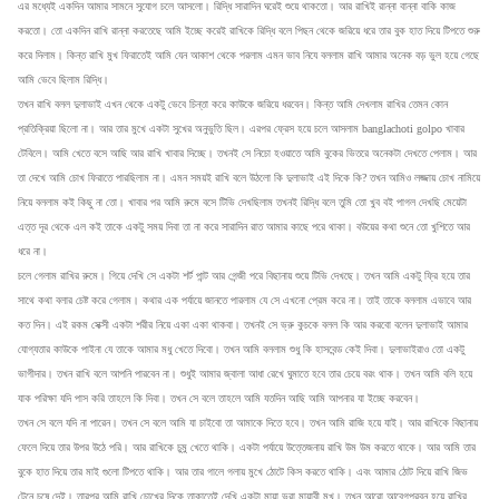
এর মধ্যেই একদিন আমার সামনে সুযোগ চলে আসলো। রিদ্ধি সারাদিন ঘরেই শুয়ে থাকতো। আর রাখিই রান্না বান্না বাকি কাজ
করতো। তো একদিন রাখি রান্না করতেছে আমি ইচ্ছে করেই রাখিকে রিদ্ধি বলে পিছন থেকে জরিয়ে ধরে তার বুক হাত দিয়ে টিপতে শুরু
করে দিলাম। কিন্ত রাখি মুখ ফিরাতেই আমি যেন আকাশ থেকে পরলাম এমন ভাব নিযে বললাম রাখি আমার অনেক বড় ভুল হয়ে গেছে
আমি ভেবে ছিলাম রিদ্ধি।
তখন রাখি বলল দুলাভাই এখন থেকে একটু ভেবে চিন্তা করে কাউকে জরিয়ে ধরবেন। কিন্ত আমি দেখলাম রাখির তেমন কোন
প্রতিক্রিয়া ছিলো না। আর তার মুখে একটা সুখের অনুভুতি ছিল। এরপর ফ্রেস হয়ে চলে আসলাম banglachoti golpo খাবার
টেবিলে। আমি খেতে বসে আছি আর রাখি খাবার দিচ্ছে। তখনই সে নিচো হওয়াতে আমি বুকের ভিতরে অনেকটা দেখতে পেলাম। আর
তা দেখে আমি চোখ ফিরাতে পারছিলাম না। এমন সময়ই রাখি বলে উঠলো কি দুলাভাই এই দিকে কি? তখন আমিও লজ্জায় চোখ নামিয়ে
নিয়ে বললাম কই কিছু না তো। খাবার পর আমি রুমে বসে টিভি দেখছিলাম তখনই রিদ্ধি বলে তুমি তো খুব বই পাগল দেখছি মেয়েটা
এত্ত দূর থেকে এল কই তাকে একটু সময় দিবা তা না করে সারাদিন রাত আমার কাছে পরে থাকা। বউয়ের কথা শুনে তো খুশিতে আর
ধরে না।
চলে গেলাম রাখির রুমে। গিয়ে দেখি সে একটা শর্ট পান্ট আর গেন্জী পরে বিছানায় শুয়ে টিভি দেখছে। তখন আমি একটু ফ্রি হয়ে তার
সাথে কথা বলার চেষ্ট করে গেলাম। কথার এক পর্যায়ে জানতে পারলাম যে সে এখনো প্রেম করে না। তাই তাকে বললাম এভাবে আর
কত দিন। এই রকম সেক্সী একটা শরীর নিয়ে একা একা থাকবা। তখনই সে ভ্রু কুচকে বলল কি আর করবো বলেন দুলাভাই আমার
যোগ্যতার কাউকে পাইনা যে তাকে আমার মধু খেতে দিবো। তখন আমি বললাম শুধু কি হাসবেন্ড কেই দিবা। দুলাভাইরাও তো একটু
ভাগীদার। তখন রাখি বলে আপনি পারবেন না। শুধুই আমার জ্বালা আধা রেখে ঘুমাতে হবে তার চেয়ে বরং থাক। তখন আমি বলি হয়ে
যাক পরিক্ষা যদি পাস করি তাহলে কি দিবা। তখন সে বলে তাহলে আমি যতদিন আছি আমি আপনার যা ইচ্ছে করবেন।
তখন সে বলে যদি না পারেন। তখন সে বলে আমি যা চাইবো তা আমাকে দিতে হবে। তখন আমি রাজি হয়ে যাই। আর রাখিকে বিছানায়
ফেলে দিয়ে তার উপর উঠে পরি। আর রাখিকে চুমু খেতে থাকি। একটা পর্যায়ে উত্তেজনায় রাখি উম উম করতে থাকে। আর আমি তার
বুকে হাত দিয়ে তার মাই গুলো টিপতে থাকি। আর তার গালে গলায় মুখে ঠোটে কিস করতে থাকি। এবং আমার ঠোট দিয়ে রাখি জিভ
টেনে চুষে দেই। তারপর আমি রাখি চোখের দিকে তাকাতেই দেখি একটা মায়া ভরা মায়াবী মুখ। তখন আরো আবেগপ্রবন হয়ে রাখির