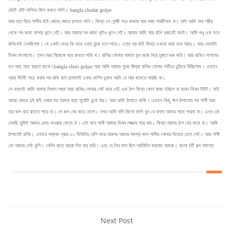
ঠোটে ঠোট লাগিয়ে কিস করতে লাগি। bangla chodar golpo
আর হাত দিয়ে শালীর মাই জোরে জোরে চাপতে লাগি। কিন্ত সে গেন্জী পরে থাকায় আর মজা পাচ্ছীলাম না। তাই আমি তার শরীর
থেকে সব জামা কাপড় খুলে নেই। আর আমার সব জামা পান্টও খুলে নেই। আবার আমি আর রাখি দুজনেই নাংটা। আমি শুধু এক মনে
রাখিকেই দেখছিলাম। যে একটা মেয়ে কি করে এত্ত সুন্দর হতে পারে। এত্ত বড় ‍মাই কিন্ত এখনো খারা হয়ে আছে। আর ভোদাটা
ভিষন মাংসালো। তখন আর নিজেকে ধরে রাখতে পারি না। রাখির সোনায় আমার মুখ গুজে দিয়ে চুষতে শুরু করি। আর রাখিও পাগলের
মত আহ আহ করতে থাকে।bangla choti golpo আর আমি আমার পুরো জিহ্বা রাখির সোনার গভীরে ঢুকিয়ে দিচ্ছিলাম। এভাবে
প্রায় মিনিট পাচে করার পর রাখি বলে দুলাভাই এবার মেশিন ঢুকান আমি যে আর থাকতে পারছি না।
সে বলতেই আমি আমার বিশাল লম্বা বাড়া রাখির সোনায় সেট করে দেই এক ঠাপ কিন্ত কোন কাজ হচ্ছিল না কারন ভিষন টাইট। তাই
আরো জোরে দুই ঘাই দেয়ার পর আমার বাড়া পুরোটা ঢুকে যায়। আর আমি ঠাপাতে থাকি। এভাবে কিছু ক্ষন ঠাপানোর পর শালী আর
তার জল ধরে রাখতে পারে না। সে জল বের করে ফেলে। তখন আমি বলি কিগো মাগি খুব যে বললা আমার সাথে পারবা না। এখন তো
দেখছি তুমিই আমার চোদা খাওয়ার যোগ্য না। এটা শুনে শালী আমার ভিষন লজ্জায় পরে যায়। কিন্ত আমার ঠাপ যেন থামে না। আমি
ঠাপাতেই থাকি। এভাবে পাক্কা প্রায় ৫০ মিনিটের বেশি করে তারপর আমার সমস্ত মাল শালীর সোনার ভিতরে ঢেলে দেই। আর শালী
তো আমার সেই খুশি। সেদিন রাতে আরো তিন বার করি। এবং যে তিন মাস ছিল প্রতিদিন করতাম আমরা। বাংলা চটি গল্প সমাপ্ত
Next Post