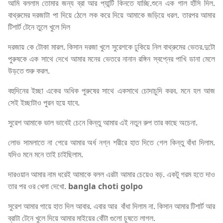
আমি বললাম তোমার জন্য ব্রা আর প্যান্টি কিনতে যাচ্ছি.শুনে এক গাল হাঁসি দিল.
বাথ্রুমের দরজাটা পা দিয়ে ঠেলে লক করে দিয়ে আমাকে জড়িয়ে ধরল. তারপর আমার
টিশার্ট টেনে তুলে খুলে দিল
দরজায় কে টোকা মারল. কিসান দরজা খুলে সুরেশকে ঢুকিয়ে নিল বাথ্রুমের ভেতর.দুটো
পুরুষকে এক সাথে দেখে আমার মনের ভেতরে নানান রঙ্গিন স্বপ্নের পাখি ডানা মেলে
উড়তে শুরু করল.
বহুদিনের ইচ্ছা একের অধিক পুরুষের সাথে একসাথে চোদাচুদি করব. মনে হল আজ
সেই ইচ্ছাটাও পুরন হয়ে যাবে.
সুরেশ আমাকে ভাল ভাবেই চেনে কিন্তু আমার এই নতুন রুপ তার কাছে অচেনা.
লোভ সামলাতে না পেরে আমার অর্ধ নগ্ন শরীরে হাত দিতে গেল কিন্তু বাঁধা দিলাম.
যদিও মনে মনে তাই চাইছিলাম.
দারওয়ান আমার নাম ধরেই আমাকে বলল এরটা আমার চেয়েও বড়. একটু গরম হতে দাও
তার পর ওর খেলা দেখো.
bangla choti golpo
সুরেশ আমার গায়ে হাত দিল আবার. এবার আর বাঁধা দিলাম না. কিসান আমার টিশার্ট আর
ব্রাটা টেনে খুলে দিয়ে আমার মাইয়ের বোঁটা গুলো চুষতে লাগল.