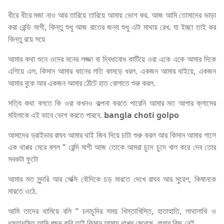
ধীরে ধীরে মজা নাও আর তারিয়ে তারিয়ে আমায় ভোগ কর. আজ আমি তোমাদের ভাড়া
করা রেন্ডি মাগী, কিন্তু শুধু আজ রাতের জন্য শুধু এটা মাথায় রেখ. যা ইচ্ছা তাই কর
কিন্তু রয়ে সয়ে
আমার কথা শুনে ওদের মনের লজ্জা বা দ্বিধাবোধ কাটিয়ে ওরা একে একে আমার দিকে
এগিয়ে এল. কিসান আমার কানের লতি কামড়ে ধরল. একজন আমার থাইয়ে, একজন
আমার বুকে আর একজন আমার ঠোঁটে হাত বোলাতে শুরু করল.
সত্যি কথা বলতে কি ওরা কখনও কল্পনা করতে পারেনি আমার মত আপার ক্লাসের
মহিলাকে এই ভাবে ভোগ করতে পারবে.
bangla choti golpo
আমাদের ড্রাইভার রাঘব আমার থাই জিব দিয়ে চাটা শুরু করল আর কিসান আমার গালে
এক থাপ্পর মেরে বলল “ রেন্দি মাগী আজ তোকে আমরা চুদে চুদে খাল করে দেব তোর
সবকটা ফুটো
আমার মত সুন্দরি আর সেক্সি বৌদিকে চড় মারতে দেখে রাঘব আর সুরেশ, কিষানকে
মারতে ওঠে.
আমি তাদের থামিয়ে বলি “ চদাচুদির সময় খিস্তাখিস্তি, হাতাহাতি, লাথালাথি ও
ধস্তাধস্তি আমি পছন্দ করি তাই কিসান আমায় থাপ্পর মেরেছে. রাগার কিছু নেই