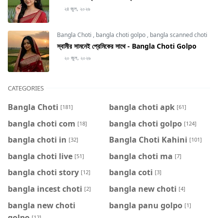
২৪ জুল, ২০২৬
Bangla Choti
,
bangla choti golpo
,
bangla scanned choti
স্বামীর সামনেই প্রেমিকের সাথে - Bangla Choti Golpo
২০ জুল, ২০২৬
CATEGORIES
Bangla Choti
bangla choti apk
[181]
[61]
bangla choti com
bangla choti golpo
[18]
[124]
bangla choti in
Bangla Choti Kahini
[32]
[101]
bangla choti live
bangla choti ma
[51]
[7]
bangla choti story
bangla coti
[12]
[3]
bangla incest choti
bangla new choti
[2]
[4]
bangla new choti
bangla panu golpo
[1]
golpo
[12]