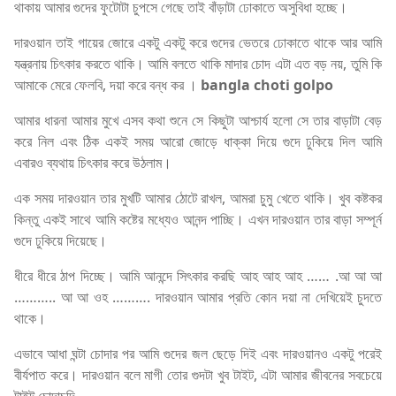
থাকায় আমার গুদের ফুটোটা চুপসে গেছে তাই বাঁড়াটা ঢোকাতে অসুবিধা হচ্ছে।
দারওয়ান তাই গায়ের জোরে একটু একটু করে গুদের ভেতরে ঢোকাতে থাকে আর আমি
যন্ত্রনায় চিৎকার করতে থাকি। আমি বলতে থাকি মাদার চোদ এটা এত বড় নয়, তুমি কি
আমাকে মেরে ফেলবি, দয়া করে বন্ধ কর ।
bangla choti golpo
আমার ধারনা আমার মুখে এসব কথা শুনে সে কিছুটা আশ্চার্য হলো সে তার বাড়াটা বেড়
করে নিল এবং ঠিক একই সময় আরো জোড়ে ধাক্কা দিয়ে গুদে ঢুকিয়ে দিল আমি
এবারও ব্যথায় চিৎকার করে উঠলাম।
এক সময় দারওয়ান তার মুখটি আমার ঠোটে রাখল, আমরা চুমু খেতে থাকি। খুব কষ্টকর
কিন্তু একই সাথে আমি কষ্টের মধ্যেও আনন্দ পাচ্ছি। এখন দারওয়ান তার বাড়া সম্পূর্ন
গুদে ঢুকিয়ে দিয়েছে।
ধীরে ধীরে ঠাপ দিচ্ছে। আমি আনন্দে সিৎকার করছি আহ আহ আহ …… .আ আ আ
……….. আ আ ওহ ………. দারওয়ান আমার প্রতি কোন দয়া না দেখিয়েই চুদতে
থাকে।
এভাবে আধা ঘন্টা চোদার পর আমি গুদের জল ছেড়ে দিই এবং দারওয়ানও একটু পরেই
বীর্যপাত করে। দারওয়ান বলে মাগী তোর গুদটা খুব টাইট, এটা আমার জীবনের সবচেয়ে