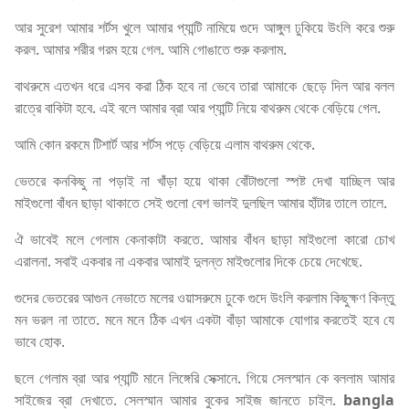
আর সুরেশ আমার শর্টস খুলে আমার প্যান্টি নামিয়ে গুদে আঙ্গুল ঢুকিয়ে উংলি করে শুরু
করল. আমার শরীর গরম হয়ে গেল. আমি গোঙাতে শুরু করলাম.
বাথরুমে এতখন ধরে এসব করা ঠিক হবে না ভেবে তারা আমাকে ছেড়ে দিল আর বলল
রাত্রে বাকিটা হবে. এই বলে আমার ব্রা আর প্যান্টি নিয়ে বাথরুম থেকে বেড়িয়ে গেল.
আমি কোন রকমে টিশার্ট আর শর্টস পড়ে বেড়িয়ে এলাম বাথরুম থেকে.
ভেতরে কনকিছু না পড়াই না খাঁড়া হয়ে থাকা বোঁটাগুলো স্পষ্ট দেখা যাচ্ছিল আর
মাইগুলো বাঁধন ছাড়া থাকাতে সেই গুলো বেশ ভালই দুলছিল আমার হাঁটার তালে তালে.
ঐ ভাবেই মলে গেলাম কেনাকাটা করতে. আমার বাঁধন ছাড়া মাইগুলো কারো চোখ
এরালনা. সবাই একবার না একবার আমাই দুলন্ত মাইগুলোর দিকে চেয়ে দেখেছে.
গুদের ভেতরের আগুন নেভাতে মলের ওয়াসরুমে ঢুকে গুদে উংলি করলাম কিছুক্ষণ কিন্তু
মন ভরল না তাতে. মনে মনে ঠিক এখন একটা বাঁড়া আমাকে যোগার করতেই হবে যে
ভাবে হোক.
ছলে গেলাম ব্রা আর প্যান্টি মানে লিঙ্গেরি সেক্সানে. গিয়ে সেলস্মান কে বললাম আমার
সাইজের ব্রা দেখাতে. সেলস্মান আমার বুকের সাইজ জানতে চাইল.
bangla