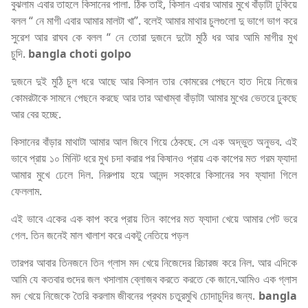
বুঝলাম এবার তাহলে কিসানের পালা. ঠিক তাই, কিসান এবার আমার মুখে বাঁড়াটা ঢুকিয়ে
বলল “ নে মাগী এবার আমার মালটা খা”. বলেই আমার মাথার চুলগুলো দু ভাগে ভাগ করে
সুরেশ আর রাঘব কে বলল “ নে তোরা দুজনে দুটো মুঠি ধর আর আমি মাগীর মুখ
চুদি.
bangla choti golpo
দুজনে দুই মুঠি চুল ধরে আছে আর কিসান তার কোমরের পেছনে হাত দিয়ে নিজের
কোমরটাকে সামনে পেছনে করছে আর তার আখাম্বা বাঁড়াটা আমার মুখের ভেতরে ঢুকছে
আর বের হচ্ছে.
কিসানের বাঁড়ার মাথাটা আমার আল জিবে গিয়ে ঠেকছে. সে এক অদ্ভুত অনুভব. এই
ভাবে প্রায় ১০ মিনিট ধরে মুখ চদা করার পর কিষানও প্রায় এক কাপের মত গরম ফ্যাদা
আমার মুখে ঢেলে দিল. নিরুপায় হয়ে আনন্দ সহকারে কিসানের সব ফ্যাদা গিলে
ফেললাম.
এই ভাবে একের এক কাপ করে প্রায় তিন কাপের মত ফ্যাদা খেয়ে আমার পেট ভরে
গেল. তিন জনেই মাল খালাশ করে একটু নেতিয়ে পড়ল
তারপর আবার তিনজনে তিন গ্লাস মদ খেয়ে নিজেদের রিচারজ করে নিল. আর এদিকে
আমি যে কতবার গুদের জল খসালাম ব্লোজব করতে করতে কে জানে.আমিও এক গ্লাস
মদ খেয়ে নিজেকে তৈরি করলাম জীবনের প্রথম চতুরমুখি চোদাচুদির জন্য.
bangla