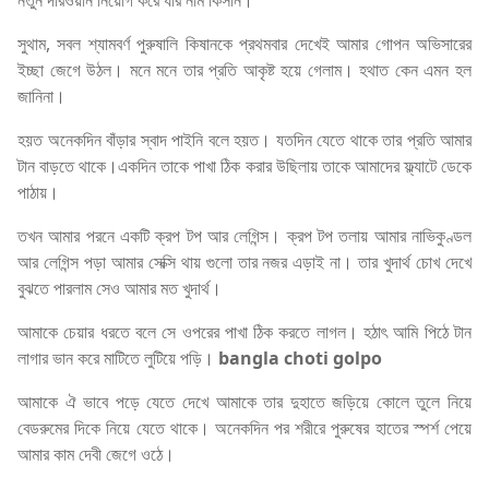
নতুন দারওয়ান নিয়োগ করে যার নাম কিসান।
সুথাম, সবল শ্যামবর্ণ পুরুষালি কিষানকে প্রথমবার দেখেই আমার গোপন অভিসারের
ইচ্ছা জেগে উঠল। মনে মনে তার প্রতি আকৃষ্ট হয়ে গেলাম। হথাত কেন এমন হল
জানিনা।
হয়ত অনেকদিন বাঁড়ার স্বাদ পাইনি বলে হয়ত। যতদিন যেতে থাকে তার প্রতি আমার
টান বাড়তে থাকে।একদিন তাকে পাখা ঠিক করার উছিলায় তাকে আমাদের ফ্ল্যাটে ডেকে
পাঠায়।
তখন আমার পরনে একটি ক্রপ টপ আর লেগিন্স। ক্রপ টপ তলায় আমার নাভিকুণ্ডল
আর লেগিন্স পড়া আমার সেক্সি থায় গুলো তার নজর এড়াই না। তার খুদার্থ চোখ দেখে
বুঝতে পারলাম সেও আমার মত খুদার্থ।
আমাকে চেয়ার ধরতে বলে সে ওপরের পাখা ঠিক করতে লাগল। হঠাৎ আমি পিঠে টান
লাগার ভান করে মাটিতে লুটিয়ে পড়ি।
bangla choti golpo
আমাকে ঐ ভাবে পড়ে যেতে দেখে আমাকে তার দুহাতে জড়িয়ে কোলে তুলে নিয়ে
বেডরুমের দিকে নিয়ে যেতে থাকে। অনেকদিন পর শরীরে পুরুষের হাতের স্পর্শ পেয়ে
আমার কাম দেবী জেগে ওঠে।