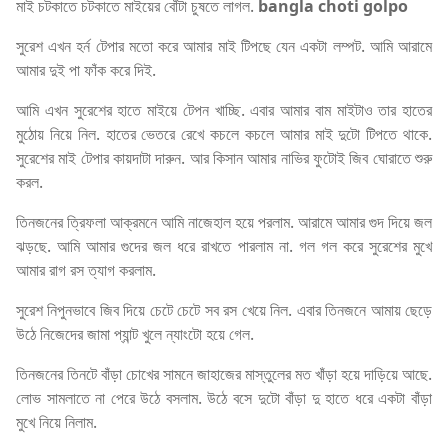
মাই চটকাতে চটকাতে মাইয়ের বোঁটা চুষতে লাগল.
bangla choti golpo
সুরেশ এখন হর্ন টেপার মতো করে আমার মাই টিপছে যেন একটা লম্পট. আমি আরামে
আমার দুই পা ফাঁক করে দিই.
আমি এখন সুরেশের হাতে মাইয়ে টেপন খাচ্ছি. এবার আমার বাম মাইটাও তার হাতের
মুঠোয় নিয়ে নিল. হাতের ভেতরে রেখে কচলে কচলে আমার মাই দুটো টিপতে থাকে.
সুরেশের মাই টেপার কায়দাটা দারুন. আর কিসান আমার নাভির ফুটোই জিব ঘোরাতে শুরু
করল.
তিনজনের ত্রিফলা আক্রমনে আমি নাজেহাল হয়ে পরলাম. আরামে আমার গুদ দিয়ে জল
ঝড়ছে. আমি আমার গুদের জল ধরে রাখতে পারলাম না. গল গল করে সুরেশের মুখে
আমার রাগ রস ত্যাগ করলাম.
সুরেশ নিপুনভাবে জিব দিয়ে চেটে চেটে সব রস খেয়ে নিল. এবার তিনজনে আমায় ছেড়ে
উঠে নিজেদের জামা প্যান্ট খুলে ন্যাংটো হয়ে গেল.
তিনজনের তিনটে বাঁড়া চোখের সামনে জাহাজের মাস্তুলের মত খাঁড়া হয়ে দাড়িয়ে আছে.
লোভ সামলাতে না পেরে উঠে বসলাম. উঠে বসে দুটো বাঁড়া দু হাতে ধরে একটা বাঁড়া
মুখে নিয়ে নিলাম.