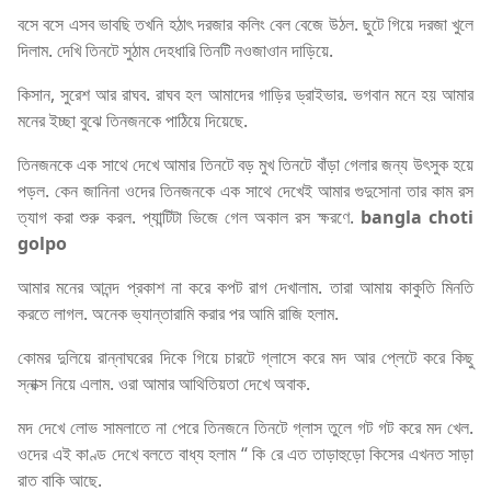
বসে বসে এসব ভাবছি তখনি হঠাৎ দরজার কলিং বেল বেজে উঠল. ছুটে গিয়ে দরজা খুলে
দিলাম. দেখি তিনটে সুঠাম দেহধারি তিনটি নওজাওান দাড়িয়ে.
কিসান, সুরেশ আর রাঘব. রাঘব হল আমাদের গাড়ির ড্রাইভার. ভগবান মনে হয় আমার
মনের ইচ্ছা বুঝে তিনজনকে পাঠিয়ে দিয়েছে.
তিনজনকে এক সাথে দেখে আমার তিনটে বড় মুখ তিনটে বাঁড়া গেলার জন্য উৎসুক হয়ে
পড়ল. কেন জানিনা ওদের তিনজনকে এক সাথে দেখেই আমার গুদুসোনা তার কাম রস
ত্যাগ করা শুরু করল. প্যান্টিটা ভিজে গেল অকাল রস ক্ষরণে.
bangla choti
golpo
আমার মনের আনন্দ প্রকাশ না করে কপট রাগ দেখালাম. তারা আমায় কাকুতি মিনতি
করতে লাগল. অনেক ভ্যান্তারামি করার পর আমি রাজি হলাম.
কোমর দুলিয়ে রান্নাঘরের দিকে গিয়ে চারটে গ্লাসে করে মদ আর প্লেটে করে কিছু
স্নাক্স নিয়ে এলাম. ওরা আমার আথিতিয়তা দেখে অবাক.
মদ দেখে লোভ সামলাতে না পেরে তিনজনে তিনটে গ্লাস তুলে গট গট করে মদ খেল.
ওদের এই কাণ্ড দেখে বলতে বাধ্য হলাম “ কি রে এত তাড়াহুড়ো কিসের এখনত সাড়া
রাত বাকি আছে.