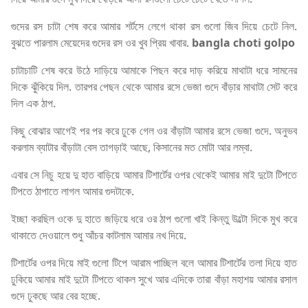
গুদের রস চাটা শেষ করে আমার শর্টসে লেগে থাকা রস গুলো জিব দিয়ে চেটে নিল.
বুঝতে পারলাম মেয়েদের গুদের রস ওর খুব প্রিয় খাবার.
bangla choti golpo
চাটাচাটি শেষ করে উঠে দাড়িয়ে আমাকে পিছন করে দাড় করিয়ে মাথাটা ধরে সামনের
দিকে ঝুঁকিয়ে দিল. তারপর পেছন থেকে আমার রসে ভেজা গুদে বাঁড়ার মাথাটা সেট করে
দিল এক ঠাপ.
কিছু বোঝার আগেই পর পর করে ঢুকে গেল ওর বাঁড়াটা আমার রসে ভেজা গুদে. অনুভব
করলাম ব্যাটার বাঁড়াটা বেস তাগড়াই আছে, কিসানের মত মোটা আর লম্বা.
এবার সে নিচু হয়ে দু হাত বাড়িয়ে আমার টিশার্টের ওপর থেকেই আমার মাই দুটো টিপতে
টিপতে ঠাপাতে লাগল আমার গুদটাকে.
ইচ্ছা করছিল ওকে দু হাতে জড়িয়ে ধরে ওর ঠাপ গুলো খাই কিন্তু উল্টো দিকে মুখ করে
থাকাতে দেওয়ালে শুধু আঁচর কাটলাম আমার নখ দিয়ে.
টিশার্টের ওপর দিয়ে মাই গুলো টিপে আরাম পাচ্ছিল বলে আমার টিশার্টের তলা দিয়ে হাত
ঢুকিয়ে আমার মাই দুটো টিপতে থাকল সুখে আর এদিকে তারা বাঁড়া মহাশয় আমার রসাল
গুদে ঢুকছে আর বের হচ্ছে.