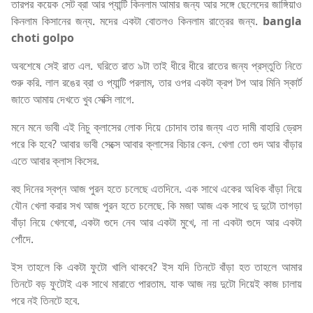
তারপর কয়েক সেট ব্রা আর প্যান্টি কিনলাম আমার জন্য আর সঙ্গে ছেলেদের জাঙ্গিয়াও
কিনলাম কিসানের জন্য. মদের একটা বোতলও কিনলাম রাত্রের জন্য.
bangla
choti golpo
অবশেষে সেই রাত এল. ঘরিতে রাত ৯টা তাই ধীরে ধীরে রাতের জন্য প্রস্তুতি নিতে
শুরু করি. লাল রঙের ব্রা ও প্যান্টি পরলাম, তার ওপর একটা ক্রপ টপ আর মিনি স্কার্ট
জাতে আমায় দেখতে খুব সেক্সি লাগে.
মনে মনে ভাবী এই নিচু ক্লাসের লোক দিয়ে চোদাব তার জন্য এত দামী বাহারি ড্রেস
পরে কি হবে? আবার ভাবী সেক্সে আবার ক্লাসের বিচার কেন. খেলা তো গুদ আর বাঁড়ার
এতে আবার ক্লাস কিসের.
বহু দিনের স্বপ্ন আজ পুরন হতে চলেছে এতদিনে. এক সাথে একের অধিক বাঁড়া নিয়ে
যৌন খেলা করার সখ আজ পুরন হতে চলেছে. কি মজা আজ এক সাথে দু দুটো তাগড়া
বাঁড়া নিয়ে খেলবো, একটা গুদে নেব আর একটা মুখে, না না একটা গুদে আর একটা
পোঁদে.
ইস তাহলে কি একটা ফুটো খালি থাকবে? ইস যদি তিনটে বাঁড়া হত তাহলে আমার
তিনটে বড় ফুটোই এক সাথে মারাতে পারতাম. যাক আজ নয় দুটো দিয়েই কাজ চালায়
পরে নই তিনটে হবে.