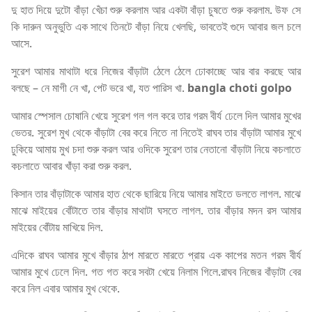
দু হাত দিয়ে দুটো বাঁড়া খেঁচা শুরু করলাম আর একটা বাঁড়া চুষতে শুরু করলাম. উফ সে
কি দারুন অনুভুতি এক সাথে তিনটে বাঁড়া নিয়ে খেলছি, ভাবতেই গুদে আবার জল চলে
আসে.
সুরেশ আমার মাথাটা ধরে নিজের বাঁড়াটা ঠেলে ঠেলে ঢোকাচ্ছে আর বার করছে আর
বলছে – নে মাগী নে খা, পেট ভরে খা, যত পারিস খা.
bangla choti golpo
আমার স্পেসাল চোষানি খেয়ে সুরেশ গল গল করে তার গরম বীর্য ঢেলে দিল আমার মুখের
ভেতর. সুরেশ মুখ থেকে বাঁড়াটা বের করে নিতে না নিতেই রাঘব তার বাঁড়াটা আমার মুখে
ঢুকিয়ে আমায় মুখ চদা শুরু করল আর ওদিকে সুরেশ তার নেতানো বাঁড়াটা নিয়ে কচলাতে
কচলাতে আবার খাঁড়া করা শুরু করল.
কিসান তার বাঁড়াটাকে আমার হাত থেকে ছারিয়ে নিয়ে আমার মাইতে ডলতে লাগল. মাঝে
মাঝে মাইয়ের বোঁটাতে তার বাঁড়ার মাথাটা ঘসতে লাগল. তার বাঁড়ার মদন রস আমার
মাইয়ের বোঁটায় মাখিয়ে দিল.
এদিকে রাঘব আমার মুখে বাঁড়ার ঠাপ মারতে মারতে প্রায় এক কাপের মতন গরম বীর্য
আমার মুখে ঢেলে দিল. গত গত করে সবটা খেয়ে নিলাম গিলে.রাঘব নিজের বাঁড়াটা বের
করে নিল এবার আমার মুখ থেকে.