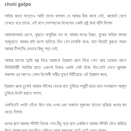
choti golpo
সাইজ জানা সত্তেও আমি তাকে বললাম যে আমার ঠিক জানা নেই. কাজেই মেপে
দেখতে হবে তাকে. এই বলে সেলস্মানের উদ্দেস্যে একটা দুষ্টু মাখা হাঁসি দিলাম
আজকালকার ছেলে, বুঝতে অসুবিধা হল না আমার মনের ইচ্ছা. বুকের সাইজ মাপার
অজুহাতে আমার মাই গুলো হাতিয়ে নিল বেশ চালাকি করে. হাত দিয়েই বুঝতে পারল
আমার টিশার্টের ভেতরে কিছু পড়া নেই.
আমার মাপের দুটো ব্রা নিয়ে আমাকে ট্রায়াল রুমে নিয়ে গেল আর ঢোকার আগে
সিকিউরিটী গার্ডটার হাতে একশো টাকার একটা নোট গুঁজে দিল.তাই দেখে আন্দাজ
করলাম এর আগেও কোন উপোষী নারীর তৃষ্ণা মিটিয়েছে এই ট্রায়াল রুমে.
ট্রায়াল রুমে ঢুকেই আমার শর্টসের ভেতর হাত ঢুকিয়ে প্যান্টি ছাড়া গুদে অনায়াসে আঙ্গুল
ঢুকিয়ে উংলি করতে লাগল.
এমনিতেই গুদটা তেঁতে ছিল তার ওপর এক অজানা পুরুষের হাতের ছোঁয়ায় গুদের রস
ছেড়ে দিলাম.
গুদের রসে আমার শর্টসটা ভিজে গেল.নীচু হয়ে বসে একটানে আমার শর্টসটা টেনে নামিয়ে
দিয়ে আমার গুদে মুখ দিয়ে বেড়িয়ে আসা রসগুলো চেটে চেটে খেতে লাগল.