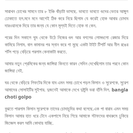
সারাখন চোখের সামনে তার ৮ ইঞ্চি বাঁড়াটা ভাসছে. ভাবতে ভাবতে গুদের ভেতর আঙ্গুল
ঢোকাতে হল.মনে মনে আগেই ঠিক করে নিয়ে ছিলাম যে করেই হোক আবার চোদাব
দারওয়ানকে দিয়ে তার জন্য যে কোন মূল্যই দিতে হোক না কেন.
পরের দিন সকালে ঘুম থেকে উঠে নিজের গুদ আর বগলের লোমগুলো রেজার দিয়ে
কামিয়ে নিলাম. বাল কামানর পর স্নান করে গা মুছে একটা টাইট টিশার্ট আর নীল রঙের
শর্টস পড়ে বেড়িয়ে পরলাম কেনাকাটা করতে.
আমার নতুন প্রেমিকের জন্য জাঙ্গিয়া কিনতে কারন সেদিন দেখেছিলাম তার পরনে কোন
জাঙ্গিয়া নেই.
ঘর থেকে বেড়িয়ে লিফটের দিকে যাব এমন সময় চোখে পড়ল কিসান ও সুরেশকে. সুরেশ
আমাদের সোসাইটির সুইপার. দুজনেই আমাকে দেখে দুষ্টুমি ভরা হাঁসি দিল.
bangla
choti golpo
বুঝতে পারলাম কিসান সুরেশকে তাদের চোদাচুদির কথা বলেছে.এক পা বারাব এমন সময়
কিসান আমার হাত ধরে টেনে একপাসে নিয়ে গিয়ে আমাকে স্টাফদের বাথরুমে ঢুকিয়ে
জিজ্ঞেস করল আমি কোথায় যাচ্ছি.