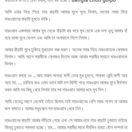
বাড়াটাকে রাগাতে চেষ্টা করছি, এটা বড় হচ্ছে।
bangla choti golpo
আমি এবার নিচে গিয়ে তার বাড়াটা আমার মুখে পুরে নিলাম, অনেক সময় নিয়ে
দারওয়ানের বাড়াটা চুষতে থাকি।
দারওয়ান একসময় আমার মুখ থেকে বাঁড়াটা বার করে মুখ থেকে এক দলা থুতু আমার হাঁ
হয়ে থাকা মুখে ফেলল এবং আমি তা অনায়াসে গিলে নিলাম।
আবার বাঁড়াটা মুখে ঢুকিয়ে মুখচোদা শুরু করল। অনেক সময় নিয়ে দারওয়ানকে ব্লোজব
দিলাম। আমি আগে স্বামীকে ব্লোজব দিতাম আজ আমার স্বামীর স্থানে দারওয়ানকে
দিলাম।
দারওয়ান বলছে ওঃ .. আহ দারুন লাগছে মাগী তোর মুখ চুদতে, পাক্কা রেন্দি মাগী আহ
আহ আ….. চালিয়ে যাও এমন ভাবে আট দশ মিনিট পড়ে দারওয়ান আমার মুখে বীর্যপাত
করল আমি সব কিছু খেয়ে নিলাম তার পর দারওয়ান আমার গুদে মুখ দিল।
আমি যেহেতু আগে থেকেই তেঁতে ছিলাম তাই দারওয়ানের বেশি সময় লাগল না আমার
জল খসাতে। আমার মধুর জল সব দারওয়ান খেয়ে নিল।
দারওয়ানের বাড়াটা আবার দাঁড়িয়ে গেছে এবং সে আমার গুদে তার বাড়াটা ঢুকাতে চাইছে
কিন্তু ঢুকাতে সমস্যা হচ্ছে। হুম… আমার স্বামীর সাথে দীর্যদিন যাবত যৌন সম্পর্ক না