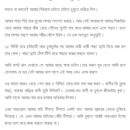
বলতে না বলতেই আমার পিঠখানা চাটতে চাটতে চুমুতে ভরিয়ে দিল।
আমার সাড়া পিঠ তার মুখের লালায় লতপত করছে। আর সেই লালাগুলো আমার শিরদাঁড়া
বেয়ে আমার পাছার খাঁজ বেয়ে পোঁদের ফুটো পার করে আমার গুদে এসে পড়ল। গুদে
তার লালার পরশে আমার শরীর কেঁপে উঠল। সে এক অদ্ভুত অনুভুতি।
১৫ মিনিট ধরে চাটাচাটি আর চুমাচুমির পর আমার ভারী ভারী পাছা দুটো নিয়ে শুরু হল
তার খেলা। পাছা দুটো টেঁপা টিপি করে পাছায় থাপ্পর মারতে থাকল।
আমি কপট রাগ দেখাতে সে আমার কাছে ক্ষমা চাইল।তার করুণ মুখ দেখে আমি বলে
ফেললাম যে ভয় নেই আমার ভাল লাগে এই সময় কেও এসব করলে
ওর সাহস আরও বেড়ে গেল আর ও খিস্তি মেরে কথা বলা শুরু করল – মাগীর কি সুন্দর
পাছা, পাক্কা খাঙ্কি মাগী তুমি দিদিমণি। তোমার মত মাগী না চুদলে জীবনটায় বৃথা।
আমি তাকে আমার নাম ধরে ডাকার অধিকার দিলাম।
এখন দারওয়ান আমার মাই টিপতে টিপতে একটা হাত আমার ব্রায়ের ভেতর ঢুকিয়ে
দিয়েছে। সে এখন আমার মাইয়ের বোঁটা টিপছে। আমি বুঝতে পারছি দারওয়ান টপের
জন্য ভাল করে কাজ করতে পারছে না।