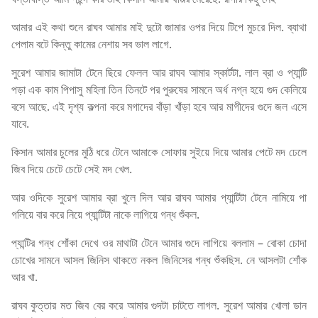
আমার এই কথা শুনে রাঘব আমার মাই দুটো জামার ওপর দিয়ে টিপে মুচরে দিল. ব্যাথা
পেলাম বটে কিন্তু কামের নেশায় সব ভাল লাগে.
সুরেশ আমার জামাটা টেনে ছিরে ফেলল আর রাঘব আমার স্কার্টটা. লাল ব্রা ও প্যান্টি
পড়া এক কাম পিপাসু মহিলা তিন তিনটে পর পুরুষের সামনে অর্ধ নগ্ন হয়ে গুদ কেলিয়ে
বসে আছে. এই দৃশ্য কল্পনা করে মগাদের বাঁড়া খাঁড়া হবে আর মাগীদের গুদে জল এসে
যাবে.
কিসান আমার চুলের মুঠি ধরে টেনে আমাকে সোফায় সুইয়ে দিয়ে আমার পেটে মদ ঢেলে
জিব দিয়ে চেটে চেটে সেই মদ খেল.
আর ওদিকে সুরেশ আমার ব্রা খুলে দিল আর রাঘব আমার প্যান্টিটা টেনে নামিয়ে পা
গলিয়ে বার করে নিয়ে প্যান্টিটা নাকে লাগিয়ে গন্ধ শুঁকল.
প্যান্টির গন্ধ শোঁকা দেখে ওর মাথাটা টেনে আমার গুদে লাগিয়ে বললাম – বোকা চোদা
চোখের সামনে আসল জিনিস থাকতে নকল জিনিসের গন্ধ শুঁকছিস. নে আসলটা শোঁক
আর খা.
রাঘব কুত্তার মত জিব বের করে আমার গুদটা চাটতে লাগল. সুরেশ আমার খোলা ডান