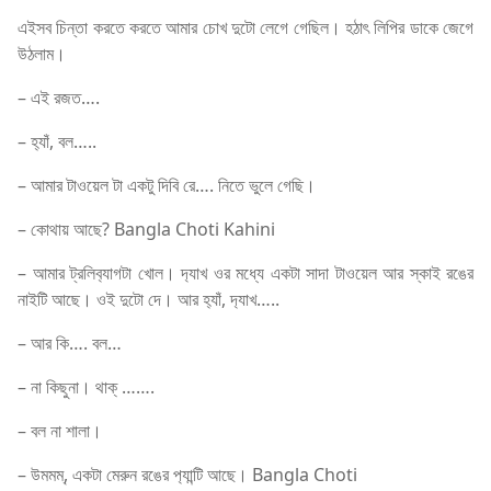
এইসব চিন্তা করতে করতে আমার চোখ দুটো লেগে গেছিল। হঠাৎ লিপির ডাকে জেগে
উঠলাম।
– এই রজত….
– হ‍্যাঁ, বল…..
– আমার টাওয়েল টা একটু দিবি রে…. নিতে ভুলে গেছি।
– কোথায় আছে? Bangla Choti Kahini
– আমার ট্রলিব‍্যাগটা খোল। দ‍্যাখ ওর মধ্যে একটা সাদা টাওয়েল আর স্কাই রঙের
নাইটি আছে। ওই দুটো দে। আর হ‍্যাঁ, দ‍্যাখ…..
– আর কি…. বল…
– না কিছুনা। থাক্ …….
– বল না শালা।
– উমমম্, একটা মেরুন রঙের প‍্যান্টি আছে। Bangla Choti