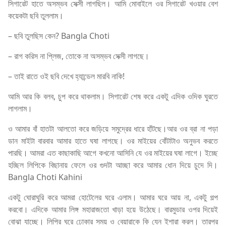
সিগারেট হাতে অসম্ভব সেক্সী লাগছিল। আমি মোবাইলে ওর সিগারেট খওয়ার বেশ
কয়েকটা ছবি তুললাম।
– ছবি তুলছিস কেন? Bangla Choti
– রাগ করিস না প্লিজ, তোকে না অসম্ভব সেক্সী লাগছে।
– তাই রাতে ওই ছবি দেখে হ্যান্ডেল মারবি নাকি!
আমি আর কি বলব, চুপ করে থাকলাম। সিগারেট শেষ করে একটু এদিক ওদিক ঘুরতে
লাগলাম।
ও আমার বাঁ হাতটা আলতো করে জড়িয়ে সমুদ্রের ধারে হাঁটছে।আর ওর ব্রা না পড়া
ডান মাইটা বারবার আমার হাতে ঘষা লাগছে। ওর মাইয়ের বোঁটাটাও অনুভব করতে
পারছি। আমরা এত কাছাকাছি আগে কখনো আসিনি যে ওর মাইয়ের ঘষা লাগে। ইচ্ছে
হচ্ছিল লিপিকে বিছানায় ফেলে ওর গুদটা আচ্ছা করে আমার ধোন দিয়ে চুদে দি।
Bangla Choti Kahini
একটু ঘোরাঘুরি করে আমরা হোটেলের ঘরে এলাম। আমার ঘরে আয় না, একটু গল্প
করবো। এদিকে আমার লিঙ্গ মহারাজতো খাড়া হয়ে উঠেছে। বারমুডার ওপর দিয়েই
বোঝা যাচ্ছে। লিপির ঘরে ঢোকার সময় ও বেয়ারাকে কি যেন ইশারা করল। তারপর