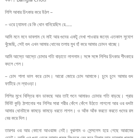
লিপি আবার চিৎকার করে উঠল –
– ওরে ঢ্যামনা রে কি ধোন বানিয়েছিস রে…..
আমি মনে মনে ভাবলাম যে মাই আর গুদের একটু দেখা পাওয়ার জন্যে এতকাল সুযোগ
খুঁজেছি, সেই গুদ এখন আমার ধোনের তলায় মুখ হাঁ করে আমার চোদন খাচ্ছে।
আমি আস্তে আস্তে চোদার গতি বাড়াতে লাগলাম। সঙ্গে সঙ্গে লিপির চিৎকার শীৎকারে
বদলে গেল।
– চোদ শালা ভাল করে চোদ। আরো জোরে চোদ আমাকে। চুদে চুদে আমার গুদ
ফাটিয়ে দে ল্যাওড়া।
লিপির মুখে খিস্তির বান ডাকছে আর তাই শুনে আমারও চোদার গতি বাড়ছে। প্রায়
মিনিট কুড়ি ঠাপানোর পর লিপির সারা শরীর কেঁপে কেঁপে উঠতে লাগলো আর ওর গুদটা
আমার ধোনটাকে কামড়ে কামড়ে ধরতে লাগল। ও আঁক আঁক করতে করতে গুদের রস
বের করে দিল।
তারপর ওর আর কোনো আওয়াজ নেই। বুঝলাম ও সেন্সলেস হয়ে গেছে আরামের
চোটে। আমি ওর গুহা থেকে আমার পুরুষ সিংহকে বের করে নিলাম আর ভাবলাম প্রথম