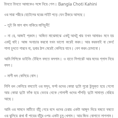
টানতে টানতে আমাকেও সঙ্গে নিয়ে গেল। Bangla Choti Kahini
ওর সারা শরীরে হোটেলের ঘরের লাইট পড়ে যেন ঠিকরে আসছে।
– তুই কি মাল খাস নাকিরে মাগিচুদী!
– না রে, আজই প্রথম। অজিত মাঝেমাঝে একটু আধটু খায় তখন আমারও মনে হয়
একটু খাই। আজ অনাচার করবো যখন ভালো করেই করব। আর করবনাই বা কেন!
শালা চুদতে পারবে না, দুবার ঠাপ মেরেই কেলিয়ে যাবে। বেশ করব চোদাবো।
আমি লিপিকে ডাইনিং টেবিলে বসতে বললাম। ও হাতে সিগারেট আর মদের গ্লাস নিয়ে
বসল।
– মাগী গুদ কেলিয়ে বোস।
লিপি গুদ কেলিয়ে বসতেই ওর মসৃন, ফর্সা গুদের কোয়া দুটো পুরো উন্মুক্ত হয়ে গেলো
আর কোয়া দুটো ফাঁক হয়ে ভেতর থেকে গোলাপী গুদের পাঁপড়ি দুটো সামান্য বেরিয়ে
আছে।
আমি ওর সামনে মাটিতে হাঁটু গেরে বসে গুদের চেরায় একটা আঙ্গুল দিয়ে ঘষতে ঘষতে
ওর ঝুলিয়ে রাখা বাঁ পায়ের হাঁটুর ওপর একটা চুমু খেলাম। আর জিভ বোলাতে লাগলাম।