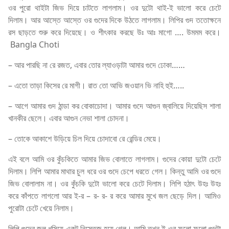
ওর পুরো থাইটা জিভ দিয়ে চাটতে লাগলাম। ওর দুটো থাই-ই ভালো করে চেটে
দিলাম। আর আস্তে আস্তে ওর গুদের দিকে উঠতে লাগলাম। লিপির গুদ ততোক্ষনে
রস ছাড়তে শুরু করে দিয়েছে। ও শীৎকার করছে উঃ আঃ মাগো …. উমমম করে।
Bangla Choti
– আর পারছি না রে রজত, এবার তোর ল্যাওড়াটা আমার গুদে ঢোকা……
– এতো তাড়া কিসের রে মাগী। রাত তো আভি জওয়ান ভি নাহি হুই…..
– আগে আমার গুদ ঠান্ডা কর বোকাচোদা। আমার গুদে আগুন জ্বালিয়ে দিয়েছিস শালা
খানকীর ছেলে। এবার আগুন নেভা শালা চোদনা।
– তোকে আকাশে উড়িয়ে চিল দিয়ে চোদাবো রে রেন্ডির মেয়ে।
এই বলে আমি ওর কুঁচকিতে আমার জিভ বোলাতে লাগলাম। গুদের কোয়া দুটো চেটে
দিলাম। লিপি আমার মাথার চুল ধরে ওর গুদে চেপে ধরতে গেল। কিন্তু আমি ওর গুদে
জিভ বোলালাম না। ওর কুঁচকি দুটো ভালো করে চেটে দিলাম। লিপি হঠাৎ উহঃ উহঃ
করে কাঁপতে লাগলো আর ই-র – র- র- র করে আমার মুখে জল ছেড়ে দিল। আমিও
পুরোটা চেটে খেয়ে নিলাম।
লিপি গুদের জল খসিয়ে একটু নিস্তেজ হয়ে গেল। আমি তখন ই ওর ফুলো ফুলো গুদটা