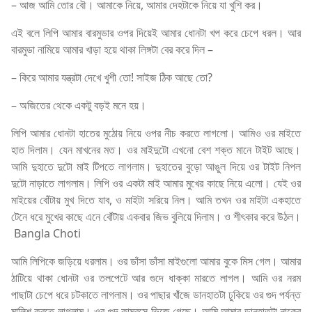
– আজ আমি তোর বৌ। আমাকে নিয়ে, আমার দেহটাকে নিয়ে যা খুশি কর।
এই বলে লিপি আমার বারমুডার ওপর দিয়েই আমার ধোনটা খপ করে চেপে ধরল। আর
বারমুডা নামিয়ে আমার খাড়া হয়ে থাকা লিঙ্গটা বের করে দিল –
– কিরে আমার যন্ত্রটা দেখে খুশী তো! সাইজ ঠিক আছে তো?
– অজিতের থেকে একটু বড়ই মনে হয়।
লিপি আমার ধোনটা হাতের মুঠোয় নিয়ে ওপর নীচ করতে লাগলো। আমিও ওর মাইতে
হাত দিলাম। যেন মাখনের মত। ওর মাইদুটো এখনো বেশ শক্ত মানে টাইট আছে।
আমি দুহাতে দুটো মাই টিপতে লাগলাম। দুহাতের বুড়ো আঙুল দিয়ে ওর টাইট নিপল
দুটো নাড়াতে লাগলাম। লিপি ওর একটা মাই আমার মুখের কাছে নিয়ে এলো। যেই ওর
মাইয়ের বোঁটায় মুখ দিতে যাব, ও মাইটা সরিয়ে নিল। আমি তখন ওর মাইটা একহাতে
টেনে ধরে মুখের কাছে এনে বোঁটায় একবার জিভ বুলিয়ে দিলাম। ও শীৎকার করে উঠল।
Bangla Choti
আমি লিপিকে জড়িয়ে ধরলাম। ওর ডাঁসা ডাঁসা মাইগুলো আমার বুকে মিস গেল। আমার
ঠাটিয়ে থাকা ধোনটা ওর তলপেটে আর গুদে ধাক্কা মারতে লাগল। আমি ওর নরম
পাছাটা চেপে ধরে চটকাতে লাগলাম। ওর পাছার খাঁজে ডানহাতটা ঢুকিয়ে ওর গুদ পর্যন্ত
মালিশ করতে লাগলাম। ওর গুদ কামরসে ভিজে গেছে। আমি আমার ডানহাতটা নাকের