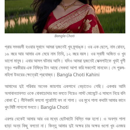
Bangla Choti
প্রায় সমবয়সী হওয়ার সুবাদে আমরা দুজনেই খুব ফ্র্যাঙ্ক। ওর এক ছেলে, নাম রোহন,
১৬ বছর আর আমার এক মেয়ে নাম তিথি, ১২ বছর বয়স। ওর স্বামী অজিত ও খুব
ভালো মানুষ। এবার আসল ঘটনায় আসি। যদিও আমরা দুজনেই সেক্সলাইফে খুবই খুশী
তবুও পরকীয়ার এক নিষিদ্ধ টান আছে সেকথা আশা করি সকলেই মানবেন। সে পুরুষ-
মহিলা উভয়ের ক্ষেত্রেই প্রযোজ্য। Bangla Choti Kahini
আমাদের দুই পরিবার অনেক জায়গায় একসাথে বেড়াতেও গেছি। একবার আমি
অসাবানতাবশত ওকে বোকাচোদার মত বলতে গিয়েও লাস্ট মোমেন্টে এ সামলে নিয়ে বলি
বোকা C। লীপিকাদি বললো পুরোটাই বল না শালা। ওর মুখে শালা কথাটা আমার কানে
খুব মিষ্টি লাগলো শুনতে। Bangla Choti
এরপর থেকেই আমার আর ওর মধ্যে ছোটখাটো খিস্তি শুরু হলো। ও অবশ্য শালা
ছাড়া অন্য কিছু বলতো না। কিন্তু আমার দুই অক্ষর চার অক্ষর গুলো খুব এনজয়