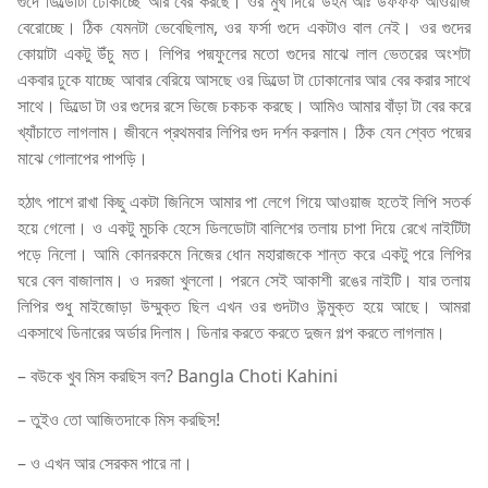
গুদে ডিল্ডোটা ঢোকাচ্ছে আর বের করছে। ওর মুখ দিয়ে উহম আঃ উফফফ আওয়াজ
বেরোচ্ছে। ঠিক যেমনটা ভেবেছিলাম, ওর ফর্সা গুদে একটাও বাল নেই। ওর গুদের
কোয়াটা একটু উঁচু মত। লিপির পদ্মফুলের মতো গুদের মাঝে লাল ভেতরের অংশটা
একবার ঢুকে যাচ্ছে আবার বেরিয়ে আসছে ওর ডিল্ডো টা ঢোকানোর আর বের করার সাথে
সাথে। ডিল্ডো টা ওর গুদের রসে ভিজে চকচক করছে। আমিও আমার বাঁড়া টা বের করে
খ্যাঁচাতে লাগলাম। জীবনে প্রথমবার লিপির গুদ দর্শন করলাম। ঠিক যেন শ্বেত পদ্মের
মাঝে গোলাপের পাপড়ি।
হঠাৎ পাশে রাখা কিছু একটা জিনিসে আমার পা লেগে গিয়ে আওয়াজ হতেই লিপি সতর্ক
হয়ে গেলো। ও একটু মুচকি হেসে ডিলডোটা বালিশের তলায় চাপা দিয়ে রেখে নাইটিটা
পড়ে নিলো। আমি কোনরকমে নিজের ধোন মহারাজকে শান্ত করে একটু পরে লিপির
ঘরে বেল বাজালাম। ও দরজা খুললো। পরনে সেই আকাশী রঙের নাইটি। যার তলায়
লিপির শুধু মাইজোড়া উম্মুক্ত ছিল এখন ওর গুদটাও উন্মুক্ত হয়ে আছে। আমরা
একসাথে ডিনারের অর্ডার দিলাম। ডিনার করতে করতে দুজন গল্প করতে লাগলাম।
– বউকে খুব মিস করছিস বল? Bangla Choti Kahini
– তুইও তো আজিতদাকে মিস করছিস!
– ও এখন আর সেরকম পারে না।