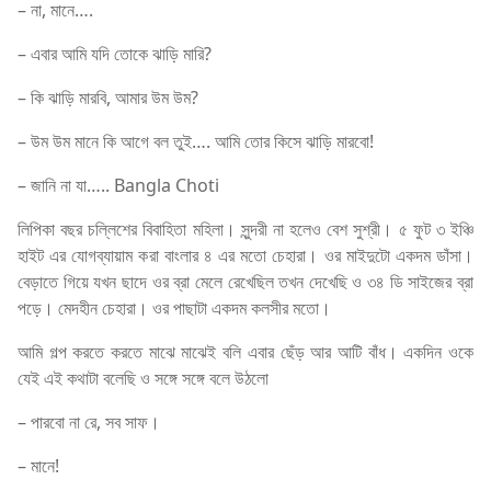
– না, মানে….
– এবার আমি যদি তোকে ঝাড়ি মারি?
– কি ঝাড়ি মারবি, আমার উম উম?
– উম উম মানে কি আগে বল তুই…. আমি তোর কিসে ঝাড়ি মারবো!
– জানি না যা….. Bangla Choti
লিপিকা বছর চল্লিশের বিবাহিতা মহিলা। সুন্দরী না হলেও বেশ সুশ্রী। ৫ ফুট ৩ ইঞ্চি
হাইট এর যোগব্যায়াম করা বাংলার ৪ এর মতো চেহারা। ওর মাইদুটো একদম ডাঁসা।
বেড়াতে গিয়ে যখন ছাদে ওর ব্রা মেলে রেখেছিল তখন দেখেছি ও ৩৪ ডি সাইজের ব্রা
পড়ে। মেদহীন চেহারা। ওর পাছাটা একদম কলসীর মতো।
আমি গল্প করতে করতে মাঝে মাঝেই বলি এবার ছেঁড় আর আটি বাঁধ। একদিন ওকে
যেই এই কথাটা বলেছি ও সঙ্গে সঙ্গে বলে উঠলো
– পারবো না রে, সব সাফ।
– মানে!