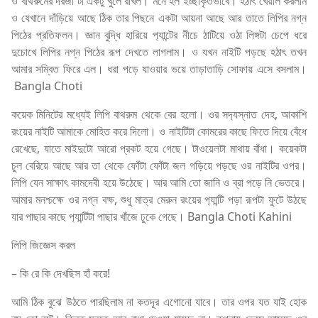
ও বাথরুমের দরজা টা একটু খুলে রাখল। মনে হল ইচ্ছাকৃতভাবে। হঠাৎ খেয়াল করলাম
ও যেখানে দাঁড়িয়ে আছে ঠিক তার পিছনে একটা আয়না আছে আর তাতে লিপির নগ্ন
পিঠের প্রতিফলন। জ্ঞান বুদ্ধি হারিয়ে প‍্যান্টের নীচে ঠাটিয়ে ওঠা লিঙ্গটা চেপে ধরে
দুচোখে লিপির নগ্ন পিঠের রূপ দেখতে লাগলাম। ও যখন নাইটি পড়ছে হঠাৎ তখন
আমার সম্বিত ফিরে এল। ধরা পড়ে যাওয়ার ভয়ে তাড়াতাড়ি সোফায় এসে বসলাম।
Bangla Choti
কয়েক মিনিটের মধ্যেই লিপি বাথরুম থেকে বের হলো। ওর সদ‍্যস্নাত দেহ, আকাশি
রংয়ের নাইটি আমাকে মোহিত করে দিলো। ও নাইটিটা কোমরের কাছে ফিতে দিয়ে বেঁধে
রেখেছে, যাতে মাইদুটো আরো প্রকট হয়ে গেছে। টাওয়েলটা মাথায় বাঁধা। কয়েকটা
চুল বেরিয়ে আছে আর তা থেকে ফোঁটা ফোঁটা জল গড়িয়ে পড়ছে ওর নাইটির ওপর।
লিপি যেন সাক্ষাৎ কামদেবী হয়ে উঠেছে। আর আমি তো জানি ও ব্রা পড়ে নি ভেতরে।
আমার মনশ্চক্ষে ওর নগ্ন বক্ষ, শুধু মাত্র মেরুন রংয়ের প‍্যান্টি পড়া রূপটা ফুটে উঠছে
যার পাছার কাছে প‍্যান্টিটা পাছার খাঁজে ঢুকে গেছে। Bangla Choti Kahini
লিপি জিজ্ঞেস করল
– কি রে কি দেখছিস হাঁ করে!
আমি ঠিক বুঝে উঠতে পারছিলাম না কতদূর এগোনো যাবে। তার ওপর যত যাই হোক