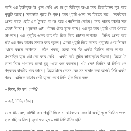
আমি ওর ট্রলিব‍্যাগটা খুলে দেখি ওর মধ্যে বিভিন্ন রঙের আর ডিজাইনের ব্রা আর
প‍্যান্টি আছে। সবকটাই প্রায় সি-থ্রু। আর প‍্যান্টি গুলো সব ফিতের মত। সবকটারই
গুদের কাছে ছোট্ট এক টুকরো কাপড় আর ওপরদিকটা নেটের। আর পাছার কাছটা সরু
একটা ফিতে। পড়লেই ওটা পোঁদের খাঁজে ঢুকে যাবে। ওর ব্রা আর প‍্যান্টি গুলো শুঁকতে
লাগলাম। ওর প‍্যান্টির গুদের জায়গাটা জিভ দিয়ে চাটতে লাগলাম। লিপির গুদের আর
মাই এর গন্ধ আমায় মাতাল করে তুলল। একটা প‍্যান্টি নিয়ে আমার প‍্যান্টের ওপর দিয়েই
ধোনে ঘষতে লাগলাম। হঠাৎ শক্ত, লম্বা মত কি একটা জিনিস হাতে লাগল।
উৎসাহিত হয়ে ওটা বের করে দেখি – একটা আট ইন্চির ভাইব্রেটর ডিল্ডো। ডিল্ডো টা
হাতে নিয়ে পাগলের মতো চুমু খেতে শুরু করলাম। ওটা সেই জিনিস যা লিপির গুদ
গহ্বরের যাবতীয় খবর জানে। ডিল্ডোটাতে কেমন যেন মন মাতাল করা আঁশটে মিষ্টি একটা
গন্ধ। এদিকে আমার দেরী হচ্ছে দেখে লিপি হাঁক দিয়ে বলল
– কিরে, কি হল! পেলি?
– হ‍্যাঁ, দিচ্ছি দাঁড়া।
ওকে টাওয়েল, নাইটি আর প‍্যান্টি দিতে ও বাথরুমের দরজাটা একটু খুলে জিনিস গুলো
হাত বাড়িয়ে নিল। মুখে মনে হল একটা সিডিউসিং হাসি।