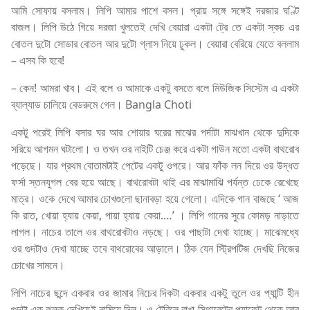
আমি সোফায় বসলাম। লিপি আমার পাশে বসল। প্রায় সঙ্গে সঙ্গেই দরজার ঘণ্টি
বাজল। লিপি উঠে গিয়ে দরজা খুলতেই দেখি বেয়ারা একটা ট্রে তে একটা স্কচ এর
বোতল দুটো সোডার বোতল আর দুটো গ্লাস নিয়ে ঢুকল। বেয়ারা বেরিয়ে যেতে বললাম
– এসব কি হবে!
– কেন! আমরা খাব। এই বলে ও আমাকে একটু বসতে বলে মিউজিক সিস্টেম এ একটা
ব্যাল্যাড চালিয়ে বেডরুমে গেল। Bangla Choti
একটু পরেই লিপি বসার ঘর আর শোয়ার ঘরের মাঝের পর্দাটা মাঝখান থেকে দুদিকে
সরিয়ে আগমন ঘটালো। ও তখন ওর নাইটি চেঞ্জ করে একটা গাউন মতো একটা বাথরোব
পড়েছে। যার প্রথম বোতামটাই পেটের একটু ওপরে। আর ফাঁক লন দিয়ে ওর উদ্ধত
ফর্সা স্তনযুগল বের হয়ে আছে। বাথরোবটা থাই এর মাঝামাঝি পর্যন্ত ঢেকে রেখেছে
মাত্র। ওকে দেখে আমার চোখগুলো ছানাবড়া হয়ে গেলো। এদিকে গান বাজছে ‘ আজ
কি রাত, খোয়া হ্যায় কেয়া, পায়া হ্যায় কেয়া.…’ । লিপি গানের সুরে কোমড় নাড়াতে
লাগল। নাচের তালে ওর বাথরোবটাও নড়ছে। ওর পাছাটা দেখা যাচ্ছে। মাঝেমধ্যে
ওর গুদটাও দেখা যাচ্ছে তবে বাথরোবের আড়ালে। ঠিক যেন স্ট্রিপটিজ দেখছি নিজের
চোখের সামনে।
লিপি নাচের ছন্দে একবার ওর জামার নিচের দিকটা একবার একটু তুলে ওর প্যান্টি হীন
গুদটা এক ঝলক দেখিয়েই নামিয়ে দিল। ও টেবিলে রাখা সিগারেটের প্যাকেট থেকে আর