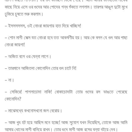
কাছে নিয়ে এসে ওর গুদের আর পোদের গন্ধ শুঁকতে লগলাম। তারপর আঙুল দুটো মুখে
ঢুকিয়ে চুষতে শুরু করলাম।
– ইসসসসসস, ওই নোংরা জায়গায় হাত দিয়ে খাচ্ছিস!
– শোন মাগী সেক্স যত নোংরা হবে তত আকর্ষণীয় হয়। আর কে বলল যে গুদ আর পাছা
নোংরা জায়গা!
– অজিত বলে ওর ঘেন্না লাগে।
– তারমানে আজিতদা কোনোদিন তোর গুদ চাটে নি!
– না।
– সেকিরে! পাগলাচোদা নাকি! বোকাচোদাটা তোর গুদের রস ভাঙতে পেরেছে
কোনোদিন?
– মাঝেমধ্যে কখনোসখনো জল বেরোয়।
– আজ খুব হট হয়ে আছিস মনে হচ্ছে! আজ সুযোগ যখন দিয়েছিস, তোকে আজ আমি
আমার ধোনের মাগী বানিয়ে রাখব। তোর গুদে মাগী আজ রসের বন্যা বইয়ে দেব।