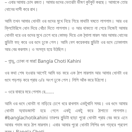
– এবার আমায় চোদ রজত। আমার গুদের ভেতরটা ভীষণ কুটকুট করছে। আমাকে তোর
ধোনের দাসী করে রাখ।
আমি তখন আমার ধোনটা ওর গুদের মুখে নিয়ে গিয়ে মাথাটা ঘষতে লাগলাম। আর ওর
ক্লিটোরিসে ধোন দিয়ে খোঁচা দিতে লাগলাম। ও আর থাকতে না পেরে নিজেই আমার
ধোনটা ধরে ওর গুদের মুখে চেপে ধরে কোমড় দিয়ে এক ঠ্যালা মারল আর আমার ধোনের
মুন্ডিটা ফচ্ করে ওর গুদে ঢুকে গেল। আমি বেশ কয়েকবার মুন্ডিটা ওর গুদে ঢোকালাম
আর বের করলাম। ও অসহ্য হয়ে উঠছিল।
– গান্ডু, ঢোকা না মারা! Bangla Choti Kahini
ওর কথা শেষ হওয়ার আগেই আমি ভচ করে এক ঠাপ মারলাম আর আমার ধোনটা ওর
গুদে পড়পড় করে প্রায় ৩/৪ অংশ ঢুকে গেল। লিপি আঁক করে উঠলো।
– ওরে বাবারে মরে গেলাম রে…….
আমি ওর গুদে ধোনটা না নাড়িয়ে চেপে ধরে রাখলাম একটুখানি সময়। ওর গুদে আমার
ধোনটা অ্যাডজাস্ট হয়ে গেলে একটু একটু করে ঠাপাতে লাগলাম।
#banglachotikahini তারপর মুন্ডিটা ছাড়া পুরো ধোনটা প্রায় বের করে এনে
আবার গদাম করে ঠাপ মারলাম। এবার আমার পুরো ধোনটা লিপির গুদ গহ্বরে প্রবেশ
করল। Bangla Choti