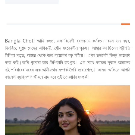
Bangla Choti আমি রজত, এক বিদেশী ব্যাংক এ কর্মরত। বয়স ৩৭ বছর,
বিবাহিত, সুঠাম দেহের অধিকারী, যৌন সংবেনশীল পুরুষ। আমার বস ছিলেন শ্রীমতি
লিপিকা দত্ত, আমার থেকে বছর কয়েকের বড় মহিলা। এখন দুজনেই ভিন্ন জায়গায়
কাজ করি।আমি পুনেতে আর লিপিকাদি রায়পুরে। এক সাথে কাজের সুবাদে আমাদের
দুই পরিবারের মধ্যে এক আত্মীয়তার সম্পর্ক তৈরি হয়ে গেছে। আমরা অফিসে আপনি
বললেও ব্যক্তিগত জীবনে নাম ধরে তুই তোকারির সম্পর্ক।