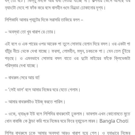
বস্ তো বটে। কিন্তু মনকে আর বাধা দেওয়া যাচ্ছে না। কল্পনায় ভেসে আসছে ওর
ন‍্যাংটো দেহে পা ফাঁক করে বসে বালহীন গুদে ডিল্ডো ঢোকানোর দৃশ্য।
লিপিকাদি আমার প‍্যান্টের দিকে সরাসরি তাকিয়ে বলল –
– অবস্থা তো খুব খারাপ রে তোর।
এই বলে ও এক পায়ের ওপর আরেক পা তুলে সোফায় হেলান দিয়ে বসল। ওর একটা পা
হাঁটুর নীচে থেকে দেখা যাচ্ছে। ফরসা, লোমহীন, মসৃন, চকচকে পা। যেন তেল চুঁইয়ে
পড়ছে। ও এমনভাবে সোফায় বসল যাতে ওর দুটো মাইয়ের ফাঁকে ক্লিভেজটা
পরিস্কার দেখা যাচ্ছে।
– বাথরুম সেরে আয় যা!
– ‘সেই ভাল’ বলে আমার নিজের ঘরে যেতে গেলাম।
– আমার বাথরুমটাও ইউজ্ করতে পারিস।
– ওকে, থ‍্যাঙ্ক ইউ বলে লিপিদির বাথরুমেই ঢুকলাম। ভাবলাম এখন কোনোমতে মুতে
ধোন বাবাজি কে ঠান্ডা করি পরে নিজের ঘরে ফিরে হ‍্যান্ডেল মারব। Bangla Choti
লিপির বাথরুমে ঢুকে আমার অবস্থা আরও খারাপ হয়ে গেল। ও হ‍্যাঙারে নিজের