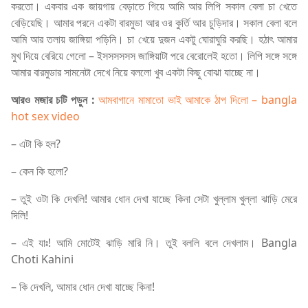
করতো। একবার এক জায়গায় বেড়াতে গিয়ে আমি আর লিপি সকাল বেলা চা খেতে
বেড়িয়েছি। আমার পরনে একটা বারমুডা আর ওর কুর্তি আর চুড়িদার। সকাল বেলা বলে
আমি আর তলায় জাঙ্গিয়া পড়িনি। চা খেয়ে দুজন একটু ঘোরাঘুরি করছি। হঠাৎ আমার
মুখ দিয়ে বেরিয়ে গেলো – ইসসসসসস জাঙ্গিয়াটা পরে বেরোলেই হতো। লিপি সঙ্গে সঙ্গে
আমার বারমুডার সামনেটা দেখে নিয়ে বললো খুব একটা কিছু বোঝা যাচ্ছে না।
আরও মজার চটি পড়ুন :
আমবাগানে মামাতো ভাই আমাকে ঠাপ দিলো – bangla
hot sex video
– এটা কি হল?
– কেন কি হলো?
– তুই ওটা কি দেখলি! আমার ধোন দেখা যাচ্ছে কিনা সেটা খুল্লাম খুল্লা ঝাড়ি মেরে
দিলি!
– এই যাঃ! আমি মোটেই ঝাড়ি মারি নি। তুই বললি বলে দেখলাম। Bangla
Choti Kahini
– কি দেখলি, আমার ধোন দেখা যাচ্ছে কিনা!