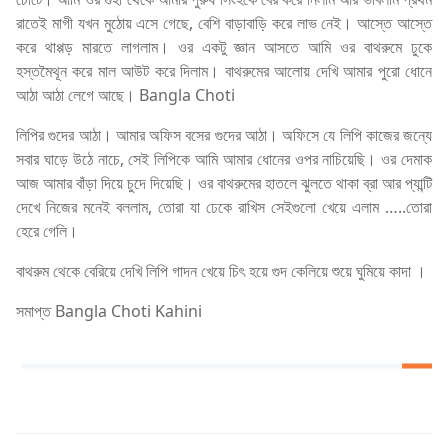
রাতেই মাগী যখন মুঠোয় এসে গেছে, বেশি বাড়াবাড়ি করে লাভ নেই। আস্তে আস্তে
করে থাপ্পড় মারতে লাগলাম। ওর একটু জ্ঞান আসতে আমি ওর বাথরুমে ঢুকে
হস্তমৈথূন করে মাল আউট করে দিলাম। বাথরুমের আলোয় দেখি আমার পুরো ধোনে
আঠা আঠা লেগে আছে। Bangla Choti
লিপির গুদের আঠা। আমার অফিস বসের গুদের আঠা। অফিসে যে লিপি কাজের জন্যে
সবার ঘাড়ে উঠে নাচে, সেই লিপিকে আমি আমার ধোনের ওপর নাচিয়েছি। ওর দেমাক
আজ আমার বাঁড়া দিয়ে চুদে দিয়েছি। ওর বাথরুমের হাতলে ঝুলতে থাকা ব্রা আর প্যান্টি
দেখে নিজের মনেই বললাম, তোরা যা ঢেকে রাখিস সেইগুলো খেয়ে এলাম …..তোরা
হেরে গেলি।
বাথরুম থেকে বেরিয়ে দেখি লিপি গাদন খেয়ে চিৎ হয়ে গুদ কেলিয়ে শুয়ে ঘুমিয়ে কাদা ।
সমাপ্ত Bangla Choti Kahini