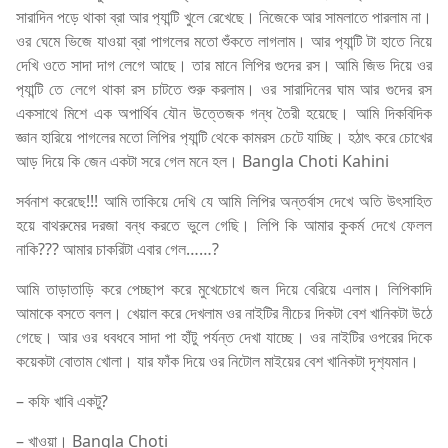
সারাদিন পড়ে থাকা ব্রা আর প‍্যান্টি খুলে রেখেছে। নিজেকে আর সামলাতে পারলাম না।
ওর ঘেমে ভিজে যাওয়া ব্রা পাগলের মতো শুঁকতে লাগলাম। আর প‍্যান্টি টা হাতে নিয়ে
দেখি ওতে সাদা দাগ লেগে আছে। তার মানে লিপির গুদের রস। আমি জিভ দিয়ে ওর
প‍্যান্টি তে লেগে থাকা রস চাটতে শুরু করলাম। ওর সারাদিনের ঘাম আর গুদের রস
একসাথে মিশে এক অপার্থিব যৌন উত্তেজক গন্ধ তৈরী হয়েছে। আমি দিকবিদিক
জ্ঞান হারিয়ে পাগলের মতো লিপির প‍্যান্টি থেকে কামরস চেটে যাচ্ছি। হঠাৎ করে চোখের
আড় দিয়ে কি জেন একটা সরে গেল মনে হল। Bangla Choti Kahini
সর্বনাশ করেছে!!! আমি তাকিয়ে দেখি যে আমি লিপির অন্তর্বাস দেখে অতি উৎসাহিত
হয়ে বাথরুমের দরজা বন্ধ করতে ভুলে গেছি। লিপি কি আমার কুকর্ম দেখে ফেলল
নাকি??? আমার চাকরিটা এবার গেল……?
আমি তাড়াতাড়ি করে পেচ্ছাপ করে মুখেচোখে জল দিয়ে বেরিয়ে এলাম। লিপিকাদি
আমাকে বসতে বলল। খেয়াল করে দেখলাম ওর নাইটির নীচের দিকটা বেশ খানিকটা উঠে
গেছে। আর ওর ধবধবে সাদা পা হাঁটু পর্যন্ত দেখা যাচ্ছে। ওর নাইটির ওপরের দিকে
কয়েকটা বোতাম খোলা। যার ফাঁক দিয়ে ওর নিটোল মাইয়ের বেশ খানিকটা দৃশ‍্যমান।
– কফি খাবি একটু?
– খাওয়া। Bangla Choti