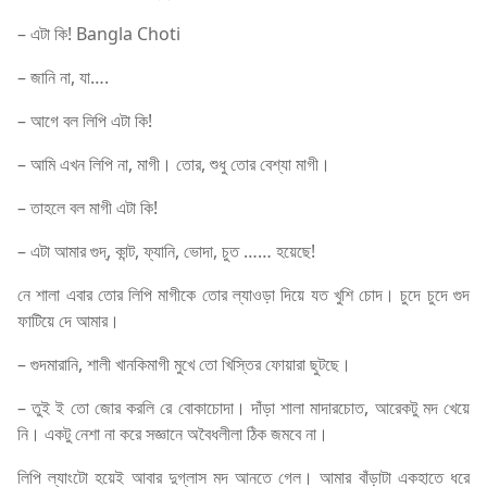
– এটা কি! Bangla Choti
– জানি না, যা….
– আগে বল লিপি এটা কি!
– আমি এখন লিপি না, মাগী। তোর, শুধু তোর বেশ্যা মাগী।
– তাহলে বল মাগী এটা কি!
– এটা আমার গুদ্, কান্ট, ফ্যানি, ভোদা, চুত …… হয়েছে!
নে শালা এবার তোর লিপি মাগীকে তোর ল্যাওড়া দিয়ে যত খুশি চোদ। চুদে চুদে গুদ
ফাটিয়ে দে আমার।
– গুদমারানি, শালী খানকিমাগী মুখে তো খিস্তির ফোয়ারা ছুটছে।
– তুই ই তো জোর করলি রে বোকাচোদা। দাঁড়া শালা মাদারচোত, আরেকটু মদ খেয়ে
নি। একটু নেশা না করে সজ্ঞানে অবৈধলীলা ঠিক জমবে না।
লিপি ল্যাংটো হয়েই আবার দুগ্লাস মদ আনতে গেল। আমার বাঁড়াটা একহাতে ধরে