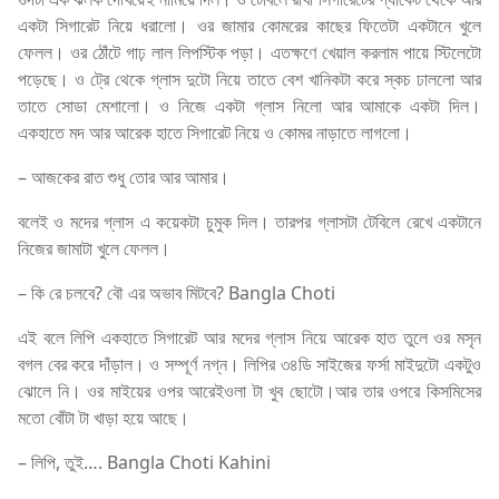
একটা সিগারেট নিয়ে ধরালো। ওর জামার কোমরের কাছের ফিতেটা একটানে খুলে
ফেলল। ওর ঠোঁটে গাঢ় লাল লিপস্টিক পড়া। এতক্ষণে খেয়াল করলাম পায়ে স্টিলেটো
পড়েছে। ও ট্রে থেকে গ্লাস দুটো নিয়ে তাতে বেশ খানিকটা করে স্কচ ঢাললো আর
তাতে সোডা মেশালো। ও নিজে একটা গ্লাস নিলো আর আমাকে একটা দিল।
একহাতে মদ আর আরেক হাতে সিগারেট নিয়ে ও কোমর নাড়াতে লাগলো।
– আজকের রাত শুধু তোর আর আমার।
বলেই ও মদের গ্লাস এ কয়েকটা চুমুক দিল। তারপর গ্লাসটা টেবিলে রেখে একটানে
নিজের জামাটা খুলে ফেলল।
– কি রে চলবে? বৌ এর অভাব মিটবে? Bangla Choti
এই বলে লিপি একহাতে সিগারেট আর মদের গ্লাস নিয়ে আরেক হাত তুলে ওর মসৃন
বগল বের করে দাঁড়াল। ও সম্পূর্ণ নগ্ন। লিপির ৩৪ডি সাইজের ফর্সা মাইদুটো একটুও
ঝোলে নি। ওর মাইয়ের ওপর আরেইওলা টা খুব ছোটো।আর তার ওপরে কিসমিসের
মতো বোঁটা টা খাড়া হয়ে আছে।
– লিপি, তুই…. Bangla Choti Kahini