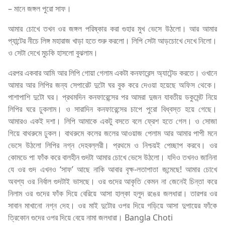
– মানে জঙ্গল পুরো সাফ।
আমার চোখে তখন ওর জঙ্গল পরিষ্কার করা গুহার মুখ ভেসে উঠলো। আর আমার
প্যান্টের নীচে লিঙ্গ মহারাজ খাড়া হতে শুরু করলো। লিপি সেটা আড়চোখে দেখে নিলো।
ও সেটা দেখে মুচকি হাসলো বুঝলাম।
এরপর একবার আমি আর লিপি গোয়া গেলাম একটা কনফারেন্স অ্যাটেন্ড করতে। ওখানে
আমার আর লিপির জন্য সেপারেট দুটো ঘর বুক করে দেওয়া হয়েছে অফিস থেকে।
পাশাপাশি দুটো ঘর। প্রথমদিন কনফারেন্সের পর আমরা দুজন যাবতীয় ডকুমেন্ট নিয়ে
লিপির ঘরে ঢুকলাম। ও সারাদিন কনফারেন্সের চাপে পুরো বিধ্বস্ত হয়ে গেছে।
আমারও একই দশা। লিপি আমাকে একটু বসতে বলে ফ্রেশ হতে গেল। ও সোজা
গিয়ে বাথরুমে ঢুকল। বাথরুমে কলের জলের আওয়াজ পেলাম আর আমার পাপী মনে
ভেসে উঠলো লিপির নগ্ন দেহবল্লরী। প্রথমে ও নিশ্চয়ই পেচ্ছাপ করবে। ওর
কোমডে পা ফাঁক করে বালহীন গুদটা আমার চোখে ভেসে উঠলো। যদিও তখনও জানিনা
যে ওর গুদ এখনও ‘সাফ’ আছে নাকি আবার বৃক্ষ-লতাপাতা জন্মেছে! আমার চোখে
অবশ্য ওর নির্বাল গুদটাই ভাসছে। ওর গুদের আকৃতি কেমন না জেনেই চিন্তা করে
নিলাম ওর গুদের ফাঁক দিয়ে বেরিয়ে আসা হাল্কা হলুদ রঙের জলধারা। তারপর ওর
সাবান মাখানো নগ্ন দেহ। ওর মাই দুটোর ওপর দিয়ে গড়িয়ে আসা দুপায়ের ফাঁকে
ত্রিকোন গুদের ওপর দিয়ে বেয়ে নামা জলধারা। Bangla Choti