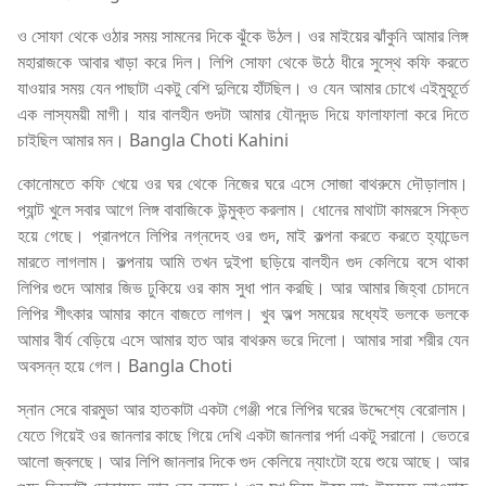
ও সোফা থেকে ওঠার সময় সামনের দিকে ঝুঁকে উঠল। ওর মাইয়ের ঝাঁকুনি আমার লিঙ্গ
মহারাজকে আবার খাড়া করে দিল। লিপি সোফা থেকে উঠে ধীরে সুস্থে কফি করতে
যাওয়ার সময় যেন পাছাটা একটু বেশি দুলিয়ে হাঁটছিল। ও যেন আমার চোখে এইমুহূর্তে
এক লাস্যময়ী মাগী। যার বালহীন গুদটা আমার যৌনদন্ড দিয়ে ফালাফালা করে দিতে
চাইছিল আমার মন। Bangla Choti Kahini
কোনোমতে কফি খেয়ে ওর ঘর থেকে নিজের ঘরে এসে সোজা বাথরুমে দৌড়ালাম।
প্যান্ট খুলে সবার আগে লিঙ্গ বাবাজিকে উন্মুক্ত করলাম। ধোনের মাথাটা কামরসে সিক্ত
হয়ে গেছে। প্রানপনে লিপির নগ্নদেহ ওর গুদ, মাই কল্পনা করতে করতে হ্যান্ডেল
মারতে লাগলাম। কল্পনায় আমি তখন দুইপা ছড়িয়ে বালহীন গুদ কেলিয়ে বসে থাকা
লিপির গুদে আমার জিভ ঢুকিয়ে ওর কাম সুধা পান করছি। আর আমার জিহ্বা চোদনে
লিপির শীৎকার আমার কানে বাজতে লাগল। খুব অল্প সময়ের মধ্যেই ভলকে ভলকে
আমার বীর্য বেড়িয়ে এসে আমার হাত আর বাথরুম ভরে দিলো। আমার সারা শরীর যেন
অবসন্ন হয়ে গেল। Bangla Choti
স্নান সেরে বারমুডা আর হাতকাটা একটা গেঞ্জী পরে লিপির ঘরের উদ্দেশ্যে বেরোলাম।
যেতে গিয়েই ওর জানলার কাছে গিয়ে দেখি একটা জানলার পর্দা একটু সরানো। ভেতরে
আলো জ্বলছে। আর লিপি জানলার দিকে গুদ কেলিয়ে ন্যাংটো হয়ে শুয়ে আছে। আর