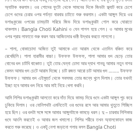
অ্যাটাক করলাম। ওর পোদের ফুটো থেকে সামনের দিকে জিভটা ফ্ল্যাট করে চেপে
চেপে গুদের চেরার ওপর পর্যন্ত বারবার চাটতে শুরু করলাম। একটা আঙ্গুল দিয়ে ওর
ভগাঙ্কুরের ওপরের চামড়াটা সরিয়ে জিভ দিয়ে ভগাঙ্কুরটা গোল করে ঘোরাতে
থাকলাম। Bangla Choti Kahini ও যেন পাগল হয়ে গেল। ও আমার মুখের
ওপর প্রায় লাফাতে শুরু করল আর আজিতদার গুষ্ঠি উদ্ধার করতে লাগলো।
– শালা, বোকাচোদা অজিত তুই আমাকে এত আরাম থেকে এতদিন বঞ্চিত করে
রেখেছিলি। শালা হারামীর বাচ্চা। উফফফ উফফফ, শালা আমার গুদ ছেড়ে তোর
বোনের গুদ চাটবি বাঞ্চোত। তুই তোর ঘেন্না চোদা আর দ্যাখ গানডু আমার নতুন নাগর
কেমন আমার গুদ চেটে আরাম দিচ্ছে। চাট রজত আরো চাট আমার গুদ …….. উফফফ
উফফফ। আমার গুদ এইমুহুর্ত থেকে সবসময় তোর জন্যে খুলে দিলাম। তোর যখনই
ইচ্ছা হবে আমার গুদ নিয়ে আর মাই নিয়ে খেলা করবি।
আমি লিপির ভগাঙ্কুরটা আলতো করে দাঁত দিয়ে কামড় দিয়ে গুদে একটা আঙ্গুল পুচ করে
ঢুকিয়ে দিলাম। ওর যোনিপথটা এমনিতেই ওর গুদের রসে আর আমার থুতুতে পিচ্ছিল
হয়ে ছিল। ওর গুদটা সঙ্গে সঙ্গে আমার আঙ্গুলটাকে কামড়ে ধরল। দু – চারবার লিপিকার
গুদে আংলি করতেই ও আবার জল খসালো। লিপির শরীরে তখন অ্যালকোহল কাজ
করতে শুরু করেছে। ও একটু নেশা জড়ানো গলায় বলল Bangla Choti