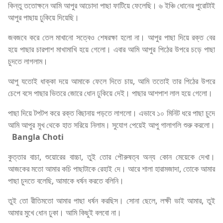
কিন্তু ততোক্ষনে আমি আপুর আচোদা পাছা ফাটিয়ে ফেলেছি। ৬ ইঞ্চি ধোনের পুরোটাই
আপুর পাছায় ঢুকিয়ে দিয়েছি।
জবজবে করে তেল মাখানো সত্বেও শেষরক্ষা হলো না। আপুর পাছা দিয়ে রক্ত বের
হয়ে পাছার চারপাশ মাখামাখি হয়ে গেলো। এবার আমি আপুর পিঠের উপরে চড়ে পাছা
চুদতে লাগলাম।
আপু যতোই ধাক্কা দয়ে আমাকে ফেলে দিতে চায়, আমি ততোই তার পিঠের উপরে
চেপে বসে পাছার ভিতরে জোরে ধোন ঢুকিয়ে দেই। পাছার আশপাশ লাল হয়ে গেলো।
পাছা দিয়ে টপটপ করে রক্ত বিছানায় পড়তে লাগলো। এভাবে ১০ মিনিট ধরে পাছা চুদে
আমি আপুর মুখ থেকে হাত সরিয়ে নিলাম। সুযোগ পেয়েই আপু গালাগলি শুরু করলো।
Bangla Choti
কুত্তার বাচা, শুয়োরের বাচ্চা, তুই তোর পৌরুষত্ব অন্য কোন মেয়েকে দেখা।
আজকের মতো আমার কচি পাছাটাকে রেহাই দে। আরে শালা হারামজাদা, তোকে আমার
পাছা চুদতে বলেছি, আমাকে ধর্ষন করতে বলিনি।
তুই তো রীতিমতো আমার পাছা ধর্ষন করছিস। সোনা ছেলে, লক্ষী ভাই আমার, তুই
আমার মুখে ধোন ঢুকা। আমি কিছুই বলবো না।