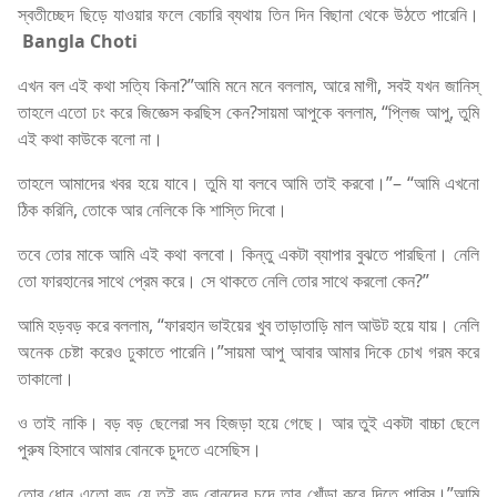
স্বতীচ্ছেদ ছিড়ে যাওয়ার ফলে বেচারি ব্যথায় তিন দিন বিছানা থেকে উঠতে পারেনি।
Bangla Choti
এখন বল এই কথা সত্যি কিনা?”আমি মনে মনে বললাম, আরে মাগী, সবই যখন জানিস্‌
তাহলে এতো ঢং করে জিজ্ঞেস করছিস কেন?সায়মা আপুকে বললাম, “প্লিজ আপু, তুমি
এই কথা কাউকে বলো না।
তাহলে আমাদের খবর হয়ে যাবে। তুমি যা বলবে আমি তাই করবো।”– “আমি এখনো
ঠিক করিনি, তোকে আর নেলিকে কি শাস্তি দিবো।
তবে তোর মাকে আমি এই কথা বলবো। কিন্তু একটা ব্যাপার বুঝতে পারছিনা। নেলি
তো ফারহানের সাথে প্রেম করে। সে থাকতে নেলি তোর সাথে করলো কেন?”
আমি হড়বড় করে বললাম, “ফারহান ভাইয়ের খুব তাড়াতাড়ি মাল আউট হয়ে যায়। নেলি
অনেক চেষ্টা করেও ঢুকাতে পারেনি।”সায়মা আপু আবার আমার দিকে চোখ গরম করে
তাকালো।
ও তাই নাকি। বড় বড় ছেলেরা সব হিজড়া হয়ে গেছে। আর তুই একটা বাচ্চা ছেলে
পুরুষ হিসাবে আমার বোনকে চুদতে এসেছিস।
তোর ধোন এতো বড় যে তুই বড় বোনদের চুদে তার খোঁড়া করে দিতে পারিস।”আমি