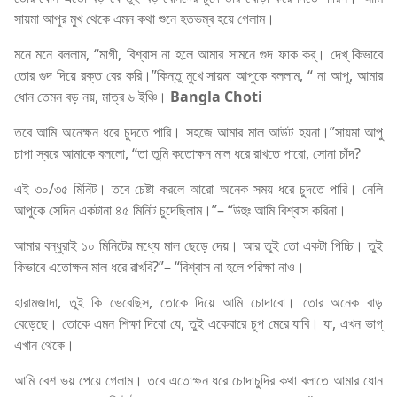
সায়মা আপুর মুখ থেকে এমন কথা শুনে হতভম্ব হয়ে গেলাম।
মনে মনে বললাম, “মাগী, বিশ্বাস না হলে আমার সামনে গুদ ফাক কর্‌। দেখ্‌ কিভাবে
তোর গুদ দিয়ে রক্ত বের করি।”কিন্তু মুখে সায়মা আপুকে বললাম, “ না আপু, আমার
ধোন তেমন বড় নয়, মাত্র ৬ ইঞ্চি।
Bangla Choti
তবে আমি অনেক্ষন ধরে চুদতে পারি। সহজে আমার মাল আউট হয়না।”সায়মা আপু
চাপা স্বরে আমাকে বললো, “তা তুমি কতোক্ষন মাল ধরে রাখতে পারো, সোনা চাঁদ?
এই ৩০/৩৫ মিনিট। তবে চেষ্টা করলে আরো অনেক সময় ধরে চুদতে পারি। নেলি
আপুকে সেদিন একটানা ৪৫ মিনিট চুদেছিলাম।”– “উহুঃ আমি বিশ্বাস করিনা।
আমার বন্ধুরাই ১০ মিনিটের মধ্যে মাল ছেড়ে দেয়। আর তুই তো একটা পিচ্চি। তুই
কিভাবে এতোক্ষন মাল ধরে রাখবি?”– “বিশ্বাস না হলে পরিক্ষা নাও।
হারামজাদা, তুই কি ভেবেছিস, তোকে দিয়ে আমি চোদাবো। তোর অনেক বাড়
বেড়েছে। তোকে এমন শিক্ষা দিবো যে, তুই একেবারে চুপ মেরে যাবি। যা, এখন ভাগ্‌
এখান থেকে।
আমি বেশ ভয় পেয়ে গেলাম। তবে এতোক্ষন ধরে চোদাচুদির কথা বলাতে আমার ধোন