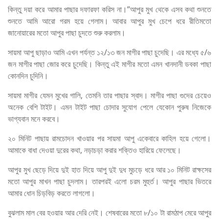
কিন্তু দয়া করে আমার পাছার দফারফা করিস না।”আপুর মুখ থেকে এসব কথা শুনতে
শুনতে আমি আরো গরম হয়ে গেলাম। আবার আপুর মুখ চেপে ধরে রীতিমতো
জানোয়ারের মতো আপুর পাছা চুদতে শুরু করলাম।
সায়মা আপু ছাড়াও আমি এখন পর্যন্ত ১২/১৩ জন মাগীর পাছা চুদেছি। এর মধ্যে ৫/৬
জন মাগীর পাছা জোর করে চুদেছি। কিন্তু এই মাগীর মতো এমন খানদানী ডবকা পাছা
কোনদিন চুদিনি।
সায়মা মাগীর যেমন মুখের গালি, তেমনি তার পাছার স্বাদ। মাগীর পাছা গুদের চেয়েও
অনেক বেশি টাইট। এমন টাইট পাছা চোদার সুযোগ পেলে যেকোন পুরুষ নিজেকে
ভাগ্যবান মনে করবে।
২০ মিনিট পাছায় রামচোদন খাওয়ার পর সায়মা আপু একেবারে কাহিল হয়ে গেলো।
আমাকে বাধা দেওয়া দুরের কথা, নড়াচড়া করার শক্তিও হারিয়ে ফেলেছে।
আপুর মুখ ছেড়ে দিয়ে দুই হাত দিয়ে আপু দুই দুধ মুচড়ে ধরে আর ১০ মিনিট রাক্ষসের
মতো আপুর মাখন পাছা চুদলাম। তারপরই এলো চরম মুহুর্ত। আপুর পাছার ভিতরে
আমার ধোন চিড়বিড় করতে লাগলো।
বুঝলাম মাল বের হওয়ার আর দেরি নেই। শেষবারের মতো ৮/১০ টা রামঠাপ মেরে আপুর