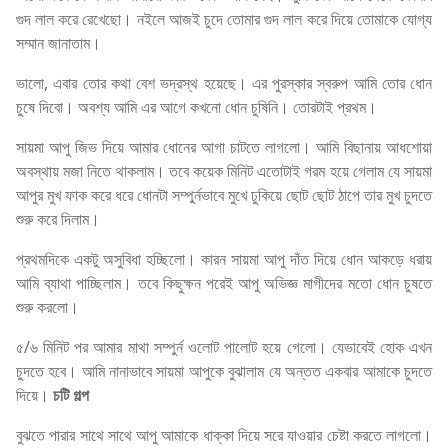
গুদ লাল করে রেখেছো। নইলে আজই চুদে তোমার গুদ লাল করে দিয়ে তোমাকে যোগ্য
সম্মান জানাতাম।
ভালো, এবার তোর কথা বেশ ভদ্রস্থ হয়েছে। এর পুরস্কার স্বরুপ আমি তোর ধোন
চুষে দিবো। অবশ্য আমি এর আগে কখনো ধোন চুষিনি। তোরটাই প্রথম।
সায়মা আপু জিভ দিয়ে আমার ধোনের আগা চাটতে লাগলো। আমি বিছানায় আধশোয়া
অবস্থায় মজা নিতে থাকলাম। তবে কয়েক মিনিট এতোটাই গরম হয়ে গেলাম যে সায়মা
আপুর মুখ ফাক করে ধরে ধোনটা সম্পুর্নভাবে মুখে ঢুকিয়ে ছোট ছোট ঠাপে তার মুখ চুদতে
শুরু করে দিলাম।
প্রথমদিকে একটু অসুবিধা হচ্ছিলো। কারন সায়মা আপু দাঁত দিয়ে ধোন আকড়ে ধরায়
আমি ব্যাথা পাচ্ছিলাম। তবে কিছুক্ষন পরেই আপু অভিজ্ঞ মাগীদের মতো ধোন চুষতে
শুরু করলো।
৫/৬ মিনিট পর আমার মাথা সম্পুর্ন ওলোট পালোট হয়ে গেলো। যেভাবেই হোক এখন
চুদতে হবে। আমি নানাভাবে সায়মা আপুকে বুঝালাম যে অন্তত একবার আমাকে চুদতে
দিয়ে।
চটি গল্প
বুঝতে পারার সাথে সাথে আপু আমাকে ধাক্কা দিয়ে সরে যাওয়ার চেষ্টা করতে লাগলো।