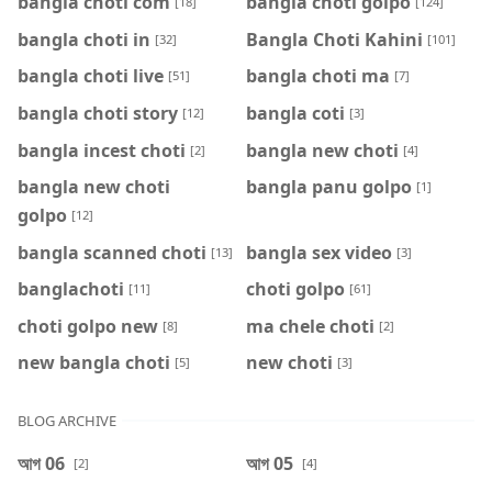
bangla choti com
bangla choti golpo
[18]
[124]
bangla choti in
Bangla Choti Kahini
[32]
[101]
bangla choti live
bangla choti ma
[51]
[7]
bangla choti story
bangla coti
[12]
[3]
bangla incest choti
bangla new choti
[2]
[4]
bangla new choti
bangla panu golpo
[1]
golpo
[12]
bangla scanned choti
bangla sex video
[13]
[3]
banglachoti
choti golpo
[11]
[61]
choti golpo new
ma chele choti
[8]
[2]
new bangla choti
new choti
[5]
[3]
BLOG ARCHIVE
আগ 06
আগ 05
[2]
[4]