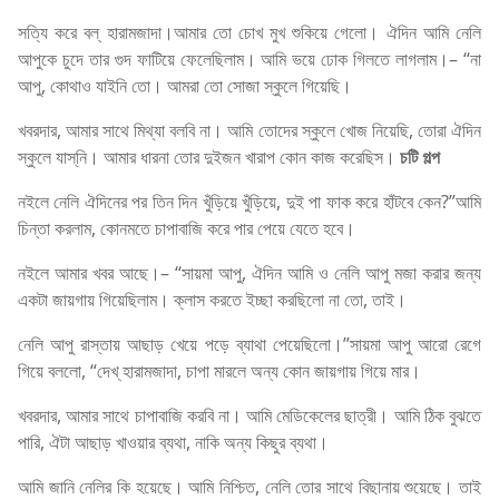
সত্যি করে বল্‌ হারামজাদা।আমার তো চোখ মুখ শুকিয়ে গেলো। ঐদিন আমি নেলি
আপুকে চুদে তার গুদ ফাটিয়ে ফেলেছিলাম। আমি ভয়ে ঢোক গিলতে লাগলাম।– “না
আপু, কোথাও যাইনি তো। আমরা তো সোজা স্কুলে গিয়েছি।
খবরদার, আমার সাথে মিথ্যা বলবি না। আমি তোদের স্কুলে খোজ নিয়েছি, তোরা ঐদিন
স্কুলে যাস্‌নি। আমার ধারনা তোর দুইজন খারাপ কোন কাজ করেছিস।
চটি গল্প
নইলে নেলি ঐদিনের পর তিন দিন খুঁড়িয়ে খুঁড়িয়ে, দুই পা ফাক করে হাঁটবে কেন?”আমি
চিন্তা করলাম, কোনমতে চাপাবাজি করে পার পেয়ে যেতে হবে।
নইলে আমার খবর আছে।– “সায়মা আপু, ঐদিন আমি ও নেলি আপু মজা করার জন্য
একটা জায়গায় গিয়েছিলাম। ক্লাস করতে ইচ্ছা করছিলো না তো, তাই।
নেলি আপু রাস্তায় আছাড় খেয়ে পড়ে ব্যাথা পেয়েছিলো।”সায়মা আপু আরো রেগে
গিয়ে বললো, “দেখ্‌ হারামজাদা, চাপা মারলে অন্য কোন জায়গায় গিয়ে মার।
খবরদার, আমার সাথে চাপাবাজি করবি না। আমি মেডিকেলের ছাত্রী। আমি ঠিক বুঝতে
পারি, ঐটা আছাড় খাওয়ার ব্যথা, নাকি অন্য কিছুর ব্যথা।
আমি জানি নেলির কি হয়েছে। আমি নিশ্চিত, নেলি তোর সাথে বিছানায় শুয়েছে। তাই