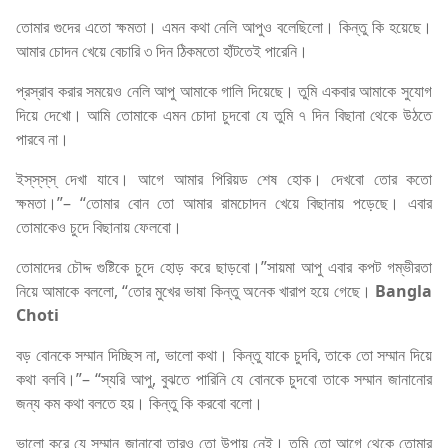
তোমার গুদের এতো ক্ষমতা। এমন কথা নেলি আপুও বলেছিলো। কিন্তু কি হয়েছে।
আমার চোদন খেয়ে বেচারি ৩ দিন ঠিকমতো হাঁটতেই পারেনি।
প্রস্রাব করার সময়েও নেলি আপু আমাকে গালি দিয়েছে। তুমি একবার আমাকে সুযোগ
দিয়ে দেখো। আমি তোমাকে এমন চোদা চুদবো যে তুমি ৭ দিন বিছানা থেকে উঠতে
পারবে না।
ইস্‌স্‌স্‌স্‌ দেখা যাবে। আগে আমার পিরিয়ড শেষ হোক। দেখবো তোর কতো
ক্ষমতা।”– “তোমার বোন তো আমার রামচোদন খেয়ে বিছানায় পড়েছে। এবার
তোমাকেও চুদে বিছানায় ফেলবো।
তোমাদের চৌদ্দ গুষ্টিকে চুদে হোড় করে ছাড়বো।”সায়মা আপু এবার কপট গম্ভীরতা
নিয়ে আমাকে বললো, “তোর মুখের ভাষা কিন্তু অনেক খারাপ হয়ে গেছে।
Bangla
Choti
বড় বোনকে সম্মান দিচ্ছিস না, ভালো কথা। কিন্তু যাকে চুদবি, তাকে তো সম্মান দিয়ে
কথা বলবি।”– “স্যরি আপু, বুঝতে পারিনি যে বোনকে চুদবো তাকে সম্মান জানানোর
জন্য কম কথা বলতে হয়। কিন্তু কি করবো বলো।
ভালো করে যে সম্মান জানাবো তারও তো উপায় নেই। তুমি তো আগে থেকে তোমার