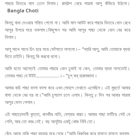
পাছার ভিতরে মাল ঢেলে দিলাম। রামঠাপ খেয়ে সায়মা আপু কঁকিয়ে উঠলো।
Bangla Choti
কিন্তু বাধা দেওয়ার শক্তি পেলো না। আমি মাল আউট করে পাছার ভিতরে ধোন রেখে
আপুর উপরে শুয়ে থকলাম।কিছুক্ষন পর আমি আপুর পাছা থেকে ধোন বের করে
নিলাম।
আপু সাথে সাথে চিৎ হয়ে শুয়ে ফোঁপাতে লাগলো।– “স্যরি আপু, আমি তোমাকে ব্যথা
দিতে চাইনি। কিন্তু কি করবো বলো।
আমি যতো আস্তেই তোমার পাছায় ধোন ঢুকাই না কেন, তোমার ব্যথা লাগতোই।
তোমার পাছা যে টাইট………………।– “চুপ্‌ কর্‌ হারামজাদা।
আমার কচি পাছা ফালা ফালা করে এখন সোহাগ দেখাতে এসেছিস। এই মুহুর্তে আমার
বাসা থেকে বের হয় যা।”আমি চুপচাপ চলে এলাম। কিন্তু ৫ দিন পর আবার সায়মা
আপুর ফোন পেলাম।
এই পাছাচোদানী কুত্তা, খানকীর নাতি, বেশ্যার বাচ্চা। আমার পাছা ফাটিয়ে সেই যে
গেলি, আর তো খবর নেই। বড় আপুটার একটু খোজ নিবি তো।
বেঁচে আছে নাকি পাছা ব্যথায় মরে গেছে।”আমি খিকখিক করে হাসতে হাসতে বললাম,