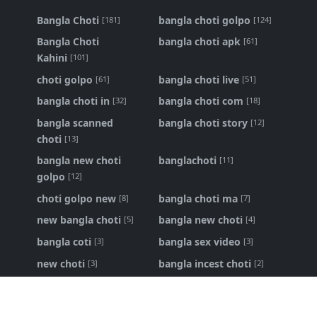
Bangla Choti
bangla choti golpo
[181]
[124]
Bangla Choti
bangla choti apk
[61]
Kahini
[101]
choti golpo
bangla choti live
[61]
[51]
bangla choti in
bangla choti com
[32]
[18]
bangla scanned
bangla choti story
[12]
choti
[13]
bangla new choti
banglachoti
[11]
golpo
[12]
choti golpo new
bangla choti ma
[8]
[7]
new bangla choti
bangla new choti
[5]
[4]
bangla coti
bangla sex video
[3]
[3]
new choti
bangla incest choti
[3]
[2]
ma chele choti
bangla panu golpo
[2]
[1]