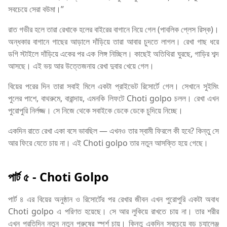
সবচেয়ে সেরা বউমা।”
রাত গভীর হলে তারা রেখাকে হলের বাইরের বাগানে নিয়ে গেল (পাবলিক প্লেস রিস্ক)।
অন্ধকার বাগানে গাছের আড়ালে দাঁড়িয়ে তারা আবার চুদতে লাগল। রেখা গাছ ধরে
ডগি স্টাইলে দাঁড়িয়ে একের পর এক লিঙ্গ নিচ্ছিল। কাছেই অতিথিরা ঘুরছে, গাড়ির শব্দ
আসছে। এই ভয় আর উত্তেজনায় রেখা দুবার খেয়ে গেল।
বিয়ের পরের দিন তারা সবাই মিলে একটা প্রাইভেট রিসোর্টে গেল। সেখানে সুইমিং
পুলের পাশে, বাথরুমে, বারান্দায়, এমনকি লিফটে Choti golpo চলল। রেখা এখন
পুরোপুরি নির্লজ্জ। সে নিজে থেকে সবাইকে ডেকে ডেকে চুদিয়ে নিচ্ছে।
একদিন রাতে রেখা একা বসে ভাবছিল — এখনও তার স্বামী ফিরলে কী হবে? কিন্তু সে
আর ফিরে যেতে চায় না। এই Choti golpo তার নতুন আসক্তি হয়ে গেছে।
পার্ট ৫
- Choti Golpo
পার্ট ৪ এর বিয়ের অনুষ্ঠান ও রিসোর্টের পর রেখার জীবন এখন পুরোপুরি একটা অবাধ
Choti golpo এ পরিণত হয়েছে। সে আর লুকিয়ে রাখতে চায় না। তার শরীর
এখন প্রতিদিন নতুন নতুন পুরুষের স্পর্শ চায়। কিন্তু একদিন সবচেয়ে বড় চ্যালেঞ্জ