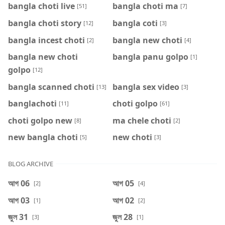
bangla choti live
bangla choti ma
[51]
[7]
bangla choti story
bangla coti
[12]
[3]
bangla incest choti
bangla new choti
[2]
[4]
bangla new choti
bangla panu golpo
[1]
golpo
[12]
bangla scanned choti
bangla sex video
[13]
[3]
banglachoti
choti golpo
[11]
[61]
choti golpo new
ma chele choti
[8]
[2]
new bangla choti
new choti
[5]
[3]
BLOG ARCHIVE
আগ 06
আগ 05
[2]
[4]
আগ 03
আগ 02
[1]
[2]
জুল 31
জুল 28
[3]
[1]