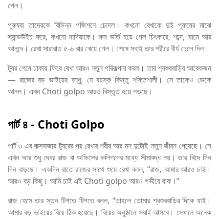
পেল।
পুরুষরা তাদেরকে বিভিন্ন পজিশনে চোদল। কখনো রেখাকে দুই পুরুষের মাঝে
স্যান্ডউইচ করে, কখনো নাদিয়াকে। রুম ভর্তি হয়ে গেল চিৎকারে, শব্দে, ঘামে আর
আনন্দে। রেখা সারারাত ৫-৬ বার খেয়ে গেল। শেষে সবাই তার শরীরে বীর্য ঢেলে দিল।
ট্যুর শেষে ঢাকায় ফিরে রেখা আরও নতুন পরিকল্পনা করল। তার শ্বশুরবাড়ির আরেকজন
— রাজের বড় ভাইয়ের বন্ধু, যে বয়স্ক কিন্তু শক্তিশালী। সে তাকেও ডেকে
আনল। এখন Choti golpo আরও বিস্তৃত হয়ে পড়ছে।
পার্ট ৪
- Choti Golpo
পার্ট ৩ এর কক্সবাজার ট্যুরের পর রেখার শরীর আর মন দুটোই নতুন জীবন পেয়েছে। সে
এখন আর শুধু দেবর রাজ বা অফিসের কলিগদের মধ্যে সীমাবদ্ধ নয়। তার খিদে দিন
দিন বাড়ছে। একদিন রাতে রাজের সাথে শুয়ে রেখা বলল, “রাজ, আমার আরও চাই।
আরও বড় কিছু। আমি চাই এই Choti golpo আরও গভীরে যাক।”
রাজ হেসে তার স্তন টিপতে টিপতে বলল, “তাহলে তোমার শ্বশুরবাড়ির দিকে যাই।
আমার বড় ভাইয়ের বিয়ে ঠিক হয়েছে। বিয়ের অনুষ্ঠানে সবাই আসবে। সেখানে অনেক