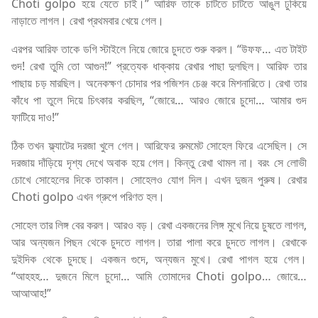
Choti golpo হয়ে যেতে চাই।” আরিফ তাকে চাটতে চাটতে আঙুল ঢুকিয়ে
নাড়াতে লাগল। রেখা প্রথমবার খেয়ে গেল।
এরপর আরিফ তাকে ডগি স্টাইলে নিয়ে জোরে চুদতে শুরু করল। “উফফ… এত টাইট
গুদ! রেখা তুমি তো আগুন!” প্রত্যেক ধাক্কায় রেখার পাছা দুলছিল। আরিফ তার
পাছায় চড় মারছিল। অনেকক্ষণ চোদার পর পজিশন চেঞ্জ করে মিশনারিতে। রেখা তার
কাঁধে পা তুলে দিয়ে চিৎকার করছিল, “জোরে… আরও জোরে চুদো… আমার গুদ
ফাটিয়ে দাও!”
ঠিক তখন ফ্ল্যাটের দরজা খুলে গেল। আরিফের রুমমেট সোহেল ফিরে এসেছিল। সে
দরজায় দাঁড়িয়ে দৃশ্য দেখে অবাক হয়ে গেল। কিন্তু রেখা থামল না। বরং সে লোভী
চোখে সোহেলের দিকে তাকাল। সোহেলও যোগ দিল। এখন দুজন পুরুষ। রেখার
Choti golpo এখন গ্রুপে পরিণত হল।
সোহেল তার লিঙ্গ বের করল। আরও বড়। রেখা একজনের লিঙ্গ মুখে নিয়ে চুষতে লাগল,
আর অন্যজন পিছন থেকে চুদতে লাগল। তারা পালা করে চুদতে লাগল। রেখাকে
দুইদিক থেকে চুদছে। একজন গুদে, অন্যজন মুখে। রেখা পাগল হয়ে গেল।
“আহহহ… দুজনে মিলে চুদো… আমি তোমাদের Choti golpo… জোরে…
আআআহ!”