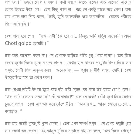
লাগছিল।” দুজনে সোফায় বসল। কথা বলতে বলতে রাজের হাত আস্তে আস্তে
রেখার উরুতে উঠে এল। রেখা কিছু বলল না। বরং সে একটু কাছে সরে গেল। রাজ
তার গালে হাত দিয়ে বলল, “ভাবি, তুমি অনেকদিন ধরে অবহেলিত। তোমার শরীরের
খিদে আমি বুঝি।”
রেখা লাল হয়ে গেল। “রাজ, এটা ঠিক হবে না… কিন্তু আমি সত্যি অনেকদিন এমন
Choti golpo চেয়েছি।”
রাজ আর অপেক্ষা করল না। সে রেখাকে জড়িয়ে গভীর চুমু খেতে লাগল। তার জিভ
রেখার মুখের ভিতর ঢুকে নাচতে লাগল। রেখার হাত রাজের প্যান্টের উপর দিয়ে তার
শক্ত, মোটা লিঙ্গ অনুভব করল। অনেক বড় — প্রায় ৮ ইঞ্চি লম্বা, মোটা। রেখা
উত্তেজিত হয়ে তা চেপে ধরল।
রাজ রেখার নাইটি উপরে তুলে তার দুই ভারী স্তন বের করে দুই হাতে চেপে ধরল।
“উফ ভাবি, তোমার স্তন দুটো কী অসাধারণ!” বলে সে একটা বোঁটা মুখে নিয়ে জোরে
চুষতে লাগল। রেখা আঃ আঃ করে কেঁপে উঠল। “আহ রাজ… আরও জোরে চোষো…
কামড়াও।”
রাজ তার নাইটি পুরোপুরি খুলে ফেলল। রেখা এখন সম্পূর্ণ নগ্ন। সে রেখার প্যান্টি খুলে
তার ভেজা গুদ দেখল। দুই আঙুল ঢুকিয়ে নাড়াতে নাড়াতে বলল, “এত ভিজে গেছে?