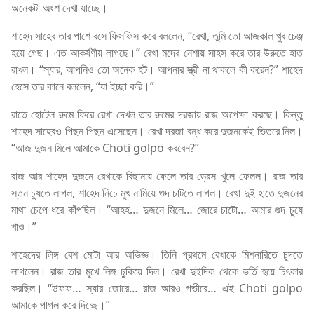
অনেকটা অংশ দেখা যাচ্ছে।
শাহেদ সাহেব তার পাশে বসে ফিসফিস করে বললেন, “রেখা, তুমি তো আজকাল খুব চেঞ্জ
হয়ে গেছ। এত আকর্ষণীয় লাগছে।” রেখা মদের নেশায় সাহস করে তার উরুতে হাত
রাখল। “স্যার, আপনিও তো অনেক হট। আপনার স্ত্রী না থাকলে কী করেন?” শাহেদ
হেসে তার কানে বললেন, “যা ইচ্ছা করি।”
রাতে হোটেল রুমে ফিরে রেখা দেখল তার রুমের দরজায় রাজ অপেক্ষা করছে। কিন্তু
শাহেদ সাহেবও পিছন পিছন এসেছেন। রেখা দরজা বন্ধ করে দুজনকেই ভিতরে নিল।
“আজ দুজন মিলে আমাকে Choti golpo করবেন?”
রাজ আর শাহেদ দুজনে রেখাকে বিছানায় ফেলে তার ড্রেস খুলে ফেলল। রাজ তার
স্তন চুষতে লাগল, শাহেদ নিচে মুখ নামিয়ে গুদ চাটতে লাগল। রেখা দুই হাতে দুজনের
মাথা চেপে ধরে কাঁপছিল। “আহহ… দুজনে মিলে… জোরে চাটো… আমার গুদ চুষে
খাও।”
শাহেদের লিঙ্গ বেশ মোটা আর অভিজ্ঞ। তিনি প্রথমে রেখাকে মিশনারিতে চুদতে
লাগলেন। রাজ তার মুখে লিঙ্গ ঢুকিয়ে দিল। রেখা দুইদিক থেকে ভর্তি হয়ে চিৎকার
করছিল। “উফফ… স্যার জোরে… রাজ আরও গভীরে… এই Choti golpo
আমাকে পাগল করে দিচ্ছে।”