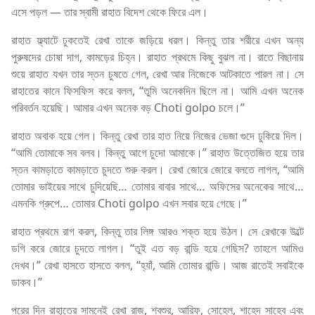
এসে পড়ল — তার স্বামী রাহাত বিদেশ থেকে ফিরে এল।
রাহাত ফ্ল্যাটে ঢুকতেই রেখা তাকে জড়িয়ে ধরল। কিন্তু তার শরীরে এখন অন্য
পুরুষদের চোষা দাগ, কামড়ের চিহ্ন। রাহাত প্রথমে কিছু বুঝল না। রাতে বিছানায়
শুয়ে রাহাত যখন তার স্তন চুষতে গেল, রেখা আর নিজেকে আটকাতে পারল না। সে
রাহাতের কানে ফিসফিস করে বলল, “তুমি অনেকদিন ছিলে না। আমি এখন অনেক
পরিবর্তন হয়েছি। আমার এখন অনেক বড় Choti golpo চলে।”
রাহাত অবাক হয়ে গেল। কিন্তু রেখা তার হাত নিয়ে নিজের ভেজা গুদে ঢুকিয়ে দিল।
“আমি তোমাকে সব বলব। কিন্তু আগে চুদো আমাকে।” রাহাত উত্তেজিত হয়ে তার
স্তন কামড়াতে কামড়াতে চুদতে শুরু করল। রেখা জোরে জোরে বলতে লাগল, “আমি
তোমার ভাইয়ের সাথে চুদিয়েছি… তোমার বাবার সাথে… অফিসের অনেকের সাথে…
এমনকি গ্রুপে… তোমার Choti golpo এখন সবার হয়ে গেছে।”
রাহাত প্রথমে রাগ করল, কিন্তু তার লিঙ্গ আরও শক্ত হয়ে উঠল। সে রেখাকে উল্টে
ডগি করে জোরে চুদতে লাগল। “তুই এত বড় রান্ডি হয়ে গেছিস? তাহলে আমিও
দেখব।” রেখা হাসতে হাসতে বলল, “হ্যাঁ, আমি তোমার রান্ডি। আজ রাতেই সবাইকে
ডাকব।”
পরের দিন রাহাতের সামনেই রেখা রাজ, শ্বশুর, আরিফ, সোহেল, শাহেদ সাহেব এবং