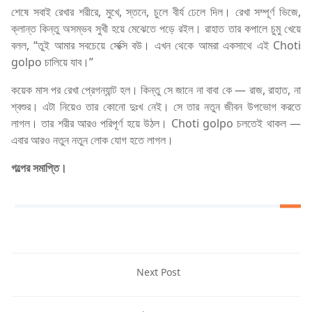
শেষে সবাই রেখার শরীরে, মুখে, স্তনে, চুলে বীর্য ঢেলে দিল। রেখা সম্পূর্ণ ভিজে,
ক্লান্ত কিন্তু অসম্ভব সুখী হয়ে মেঝেতে পড়ে রইল। রাহাত তার কপালে চুমু খেয়ে
বলল, “তুই আমার সবচেয়ে সেক্সি বউ। এখন থেকে আমরা একসাথে এই Choti
golpo চালিয়ে যাব।”
কয়েক মাস পর রেখা প্রেগন্যান্ট হল। কিন্তু সে জানে না বাবা কে — রাজ, রাহাত, না
শ্বশুর। এটা নিয়েও তার কোনো দুঃখ নেই। সে তার নতুন জীবন উপভোগ করতে
লাগল। তার শরীর আরও পরিপূর্ণ হয়ে উঠল। Choti golpo চলতেই থাকল —
এবার আরও নতুন নতুন লোক যোগ হতে লাগল।
গল্পের সমাপ্তি।
Next Post