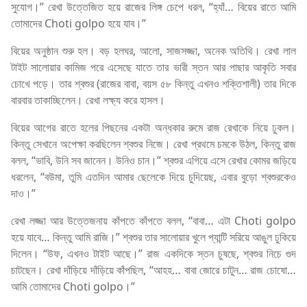
সুযোগ।” রেখা উত্তেজিত হয়ে রাজের লিঙ্গ চেপে ধরল, “হ্যাঁ… বিয়ের রাতে আমি
তোমাদের Choti golpo হয়ে যাব।”
বিয়ের অনুষ্ঠান শুরু হল। বড় হলঘর, আলো, সাজসজ্জা, অনেক অতিথি। রেখা লাল
টাইট সালোয়ার কামিজ পরে এসেছে যাতে তার ভারী স্তন আর পাছার আকৃতি সবার
চোখে পড়ে। তার শ্বশুর (রাজের বাবা, বয়স ৫৮ কিন্তু এখনও শক্তিশালী) তার দিকে
বারবার তাকাচ্ছিলেন। রেখা লক্ষ্য করে হাসল।
বিয়ের আগের রাতে হলের পিছনের একটা অন্ধকার রুমে রাজ রেখাকে নিয়ে ঢুকল।
কিন্তু সেখানে অপেক্ষা করছিলেন শ্বশুর নিজে। রেখা প্রথমে চমকে উঠল, কিন্তু রাজ
বলল, “ভাবি, উনি সব জানেন। উনিও চান।” শ্বশুর এগিয়ে এসে রেখার কোমর জড়িয়ে
ধরলেন, “বউমা, তুমি এতদিন আমার ছেলেকে দিয়ে চুদিয়েছ, এবার বুড়ো শ্বশুরকেও
দাও।”
রেখা লজ্জা আর উত্তেজনায় কাঁপতে কাঁপতে বলল, “বাবা… এটা Choti golpo
হয়ে যাবে… কিন্তু আমি রাজি।” শ্বশুর তার সালোয়ার খুলে প্যান্টি সরিয়ে আঙুল ঢুকিয়ে
দিলেন। “উফ, এখনও টাইট আছে।” রাজ একদিকে স্তন চুষছে, শ্বশুর নিচে গুদ
চাটছেন। রেখা দাঁড়িয়ে দাঁড়িয়ে কাঁপছিল, “আহহ… বাবা জোরে চাটুন… রাজ চোষো…
আমি তোমাদের Choti golpo।”