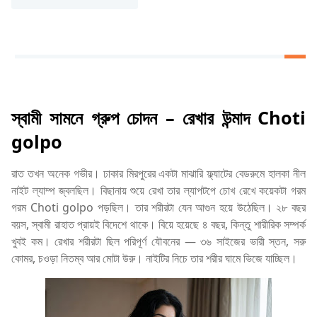
স্বামী সামনে গ্রুপ চোদন – রেখার উন্মাদ Choti
golpo
রাত তখন অনেক গভীর। ঢাকার মিরপুরের একটা মাঝারি ফ্ল্যাটের বেডরুমে হালকা নীল
নাইট ল্যাম্প জ্বলছিল। বিছানায় শুয়ে রেখা তার ল্যাপটপে চোখ রেখে কয়েকটা গরম
গরম Choti golpo পড়ছিল। তার শরীরটা যেন আগুন হয়ে উঠেছিল। ২৮ বছর
বয়স, স্বামী রাহাত প্রায়ই বিদেশে থাকে। বিয়ে হয়েছে ৪ বছর, কিন্তু শারীরিক সম্পর্ক
খুবই কম। রেখার শরীরটা ছিল পরিপূর্ণ যৌবনের — ৩৬ সাইজের ভারী স্তন, সরু
কোমর, চওড়া নিতম্ব আর মোটা উরু। নাইটির নিচে তার শরীর ঘামে ভিজে যাচ্ছিল।