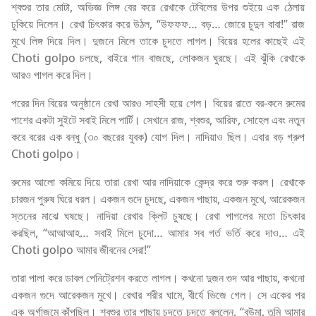
শ্বশুর তার মোটা, অভিজ্ঞ লিঙ্গ বের করে রেখাকে টেবিলের উপর শুইয়ে এক ঠেলায়
ঢুকিয়ে দিলেন। রেখা চিৎকার করে উঠল, “উফফফ… বড়… জোরে চুদুন বাবা!” রাজ
মুখে লিঙ্গ দিয়ে দিল। দুজনে মিলে তাকে চুদতে লাগল। বিয়ের হলের কাছেই এই
Choti golpo চলছে, বাইরে গান বাজছে, লোকজন ঘুরছে। এই ঝুঁকি রেখাকে
আরও পাগল করে দিল।
পরের দিন বিয়ের অনুষ্ঠানে রেখা আরও সাহসী হয়ে গেল। বিয়ের রাতে বর-কনে রুমের
পাশের একটা সুইটে সবাই মিলে পার্টি। সেখানে রাজ, শ্বশুর, আরিফ, সোহেল এবং নতুন
করে বরের এক বন্ধু (৩০ বছরের যুবক) যোগ দিল। নাদিয়াও ছিল। এবার বড় গ্রুপ
Choti golpo।
রুমের আলো কমিয়ে দিয়ে তারা রেখা আর নাদিয়াকে কেন্দ্র করে শুরু করল। রেখাকে
চারজন পুরুষ ঘিরে ধরল। একজন গুদে চুদছে, একজন পাছায়, একজন মুখে, আরেকজন
স্তনের মাঝে ঘষছে। নাদিয়া রেখার ক্লিট চুষছে। রেখা পাগলের মতো চিৎকার
করছিল, “আআআহ… সবাই মিলে চুদো… আমার সব গর্ত ভর্তি করে দাও… এই
Choti golpo আমার জীবনের সেরা!”
তারা পালা করে ডাবল পেনিট্রেশন করতে লাগল। কখনো দুজন গুদ আর পাছায়, কখনো
একজন গুদে আরেকজন মুখে। রেখার শরীর ঘামে, বীর্যে ভিজে গেল। সে একের পর
এক অর্গাজমে কাঁপছিল। শ্বশুর তার পাছায় চুদতে চুদতে বললেন, “বউমা, তুমি আমার