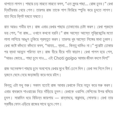
থাপাতে লাগল। পাছায় চড় মারতে মারতে বলল, “এত সুন্দর পাছা… রোজ চুদব।” রেখা
দ্বিতীয়বার খেয়ে গেল। তারপর রাজ তাকে পাশ ফিরিয়ে স্পুনিং করে চুদতে লাগল।
হাত দিয়ে ক্লিট ঘষতে ঘষতে।
রাত আরও গভীর হল। রাজ এবার রেখার পাছায় ঢোকানোর চেষ্টা করল। রেখা প্রথমে
ভয় পেল, “না রাজ… ওখানে কখনো হয়নি।” রাজ আস্তে আস্তে লুব্রিকেন্টের মতো
লালা লাগিয়ে আঙুল ঢুকিয়ে প্রস্তুত করল। তারপর খুব আস্তে লিঙ্গের মাথা ঢুকাল।
রেখা কষ্টে কাঁদতে কাঁদতে বলল, “আহহ… ব্যথা… কিন্তু থামিও না।” পুরোটা ঢোকার
পর ব্যথা আনন্দে পরিণত হল। রাজ ধীরে ধীরে গতি বাড়াল। রেখা পাগল হয়ে গেল,
“আরও জোরে… পাছা চুদে দাও… এই Choti golpo আমার জীবন বদলে দিল!”
রাজ অনেকক্ষণ পাছায় চুদে অবশেষে রেখার মুখে বীর্য ঢেলে দিল। রেখা সব গিলে নিল।
দুজনে ঘেমে নেয়ে জড়াজড়ি করে শুয়ে রইল।
কিন্তু এটা শুধু শুরু। সকাল হতেই রাজ আবার রেখাকে নিয়ে নতুন করে শুরু করল।
এবার বাথরুমে শাওয়ারের নিচে দাঁড়িয়ে চুদল। রেখাকে ওয়াশিং মেশিনের উপর বসিয়ে
চুদল। সারাদিন ধরে বিভিন্ন জায়গায় — রান্নাঘরে, বারান্দায়, সোফায়। রেখা তার
স্বামীর ফোন এড়িয়ে রাজের সাথে ডুবে গেল।