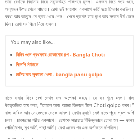
তারা রেখাকে বিছানায় নিয়ে স্যান্ডউইচ পজিশনে চুদল। একজন নিচে শুয়ে গুদে,
অন্যজন উপর থেকে পাছায়। রেখা দুই জায়গায় একসাথে ভর্তি হয়ে চিৎকার করছিল।
ব্যথা আর আনন্দে সে দুবার খেয়ে গেল। শেষে দুজনই তার মুখে আর স্তনে বীর্য ঢেলে
দিল। রেখা সব গিলে নিয়ে হাসল।
You may also like...
দিদির গুদে প্রথমবার ঢোকানোর গল্প - Bangla Choti
বিদেশি স্টাইলে
মাসির ঘরে লুকানো খেলা - bangla panu golpo
রাতে বাসায় ফিরে রেখা দেখল রাজ অপেক্ষা করছে। সে সব খুলে বলল। রাজ
উত্তেজিত হয়ে বলল, “তাহলে আজ আমরা তিনজন মিলে Choti golpo করব।”
রাজ আরিফ আর সোহেলকে ডেকে আনল। রেখার ফ্ল্যাটে সেই রাতে পুরো গ্রুপ অর্গি
চলল। চারজনের শরীর একসাথে। রেখাকে সারারাত বিভিন্নভাবে চোদা হল — ডাবল
পেনিট্রেশন, মুখ ভর্তি, পাছা ভর্তি। রেখা একের পর এক অর্গাজমে কাঁপছিল।