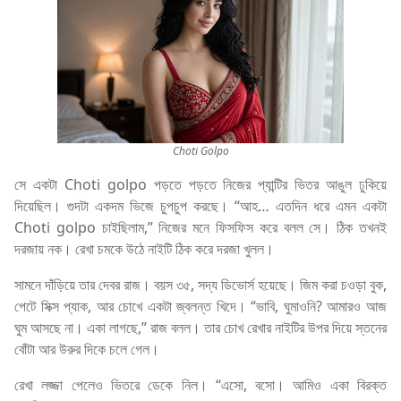
Choti Golpo
সে একটা Choti golpo পড়তে পড়তে নিজের প্যান্টির ভিতর আঙুল ঢুকিয়ে
দিয়েছিল। গুদটা একদম ভিজে চুপচুপ করছে। “আহ… এতদিন ধরে এমন একটা
Choti golpo চাইছিলাম,” নিজের মনে ফিসফিস করে বলল সে। ঠিক তখনই
দরজায় নক। রেখা চমকে উঠে নাইটি ঠিক করে দরজা খুলল।
সামনে দাঁড়িয়ে তার দেবর রাজ। বয়স ৩৫, সদ্য ডিভোর্স হয়েছে। জিম করা চওড়া বুক,
পেটে সিক্স প্যাক, আর চোখে একটা জ্বলন্ত খিদে। “ভাবি, ঘুমাওনি? আমারও আজ
ঘুম আসছে না। একা লাগছে,” রাজ বলল। তার চোখ রেখার নাইটির উপর দিয়ে স্তনের
বোঁটা আর উরুর দিকে চলে গেল।
রেখা লজ্জা পেলেও ভিতরে ডেকে নিল। “এসো, বসো। আমিও একা বিরক্ত