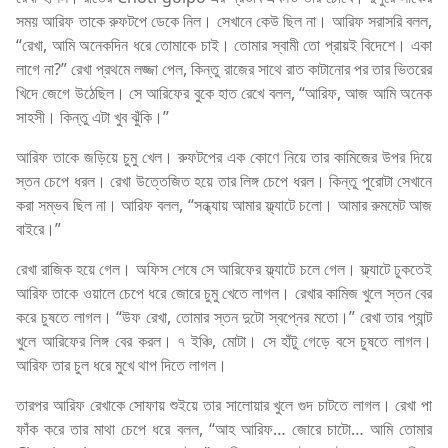
সময় আরিফ তাকে রুফটপে ডেকে নিল। সেখানে কেউ ছিল না। আরিফ সরাসরি বলল,
“রেখা, আমি অনেকদিন ধরে তোমাকে চাই। তোমার স্বামী তো প্রায়ই বিদেশে। একা
লাগে না?” রেখা প্রথমে লজ্জা পেল, কিন্তু রাজের সাথে রাত কাটানোর পর তার ভিতরের
খিদে জেগে উঠেছিল। সে আরিফের বুকে হাত রেখে বলল, “আরিফ, আজ আমি অনেক
সাহসী। কিন্তু এটা খুব ঝুঁকি।”
আরিফ তাকে জড়িয়ে চুমু খেল। রুফটপের এক কোণে নিয়ে তার কামিজের উপর দিয়ে
স্তন চেপে ধরল। রেখা উত্তেজিত হয়ে তার লিঙ্গ চেপে ধরল। কিন্তু পুরোটা সেখানে
করা সম্ভব ছিল না। আরিফ বলল, “সন্ধ্যায় আমার ফ্ল্যাটে চলো। আমার রুমমেট আজ
বাইরে।”
রেখা রাজিক হয়ে গেল। অফিস শেষে সে আরিফের ফ্ল্যাটে চলে গেল। ফ্ল্যাটে ঢুকতেই
আরিফ তাকে ওয়ালে চেপে ধরে জোরে চুমু খেতে লাগল। রেখার কামিজ খুলে স্তন বের
করে চুষতে লাগল। “উফ রেখা, তোমার স্তন দুটো স্বপ্নের মতো।” রেখা তার প্যান্ট
খুলে আরিফের লিঙ্গ বের করল। ৭ ইঞ্চি, মোটা। সে হাঁটু গেড়ে বসে চুষতে লাগল।
আরিফ তার চুল ধরে মুখে থাপ দিতে লাগল।
তারপর আরিফ রেখাকে সোফায় শুইয়ে তার সালোয়ার খুলে গুদ চাটতে লাগল। রেখা পা
ফাঁক করে তার মাথা চেপে ধরে বলল, “আহ আরিফ… জোরে চাটো… আমি তোমার