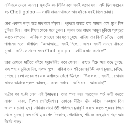
নাদিয়াকে ডেকে আনল। ফ্ল্যাটের বড় লিভিং রুমে সবাই জড়ো হল। এটা ছিল সবচেয়ে
বড় Choti golpo — স্বামী সামনে থাকতে তার স্ত্রীকে সবাই মিলে চোদা।
রেখা একদম নগ্ন হয়ে মাঝখানে দাঁড়াল। প্রথমে রাহাত তার সামনে এসে মুখে লিঙ্গ
ঢুকিয়ে দিল। রাজ পিছন থেকে গুদে ঢুকল। শ্বশুর তার পাছায় আঙুল ঢুকিয়ে প্রস্তুত
করতে লাগলেন। আরিফ ও সোহেল তার স্তন চুষছে, নাদিয়া তার ক্লিট চাটছে। রেখা
পাগলের মতো কাঁপছিল, “আআআহ… সবাই মিলে… আমার স্বামী সামনে থাকতে
চুদো… আমি তোমাদের সবার Choti golpo… ফাটিয়ে দাও আমাকে!”
তারা রেখাকে মাটিতে শুইয়ে স্যান্ডউইচ করে ফেলল। রাহাত নিচে শুয়ে গুদে চুদছে,
রাজ পাছায় ঢুকিয়ে দিল, শ্বশুর মুখে। বাকিরা তার শরীরের প্রতিটা অংশ চুষছে, চাটছে,
চাপছে। রেখা একের পর এক অর্গাজমে কেঁপে উঠছিল। “উফফফ… স্বামী… তোমার
সামনে আমাকে গ্রুপে চোদছে… আরও জোরে… আমি যাব… আআআহ!”
ঘণ্টার পর ঘণ্টা চলল এই উন্মাদনা। তারা পালা করে প্রত্যেক গর্ত ভর্তি করতে
লাগল। ডাবল, ট্রিপল পেনিট্রেশন। রেখাকে উঠিয়ে দাঁড় করিয়ে একসাথে তিন
জায়গায় চোদা হল। নাদিয়ার সাথে 69 পজিশনে চুষাকুষি করতে করতে পুরুষরা পিছন
থেকে চুদছে। রুম ভর্তি হয়ে গেল চিৎকারে, গোঙানিতে, শরীরের আছড়ানো শব্দে আর
বীর্যের গন্ধে।