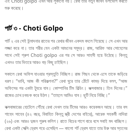
এই Choti golpo এখন আর লুকানো নয়। রেখা তার নতুন জীবন উপভোগ করতে
শুরু করেছে।
পার্ট ৩
- Choti Golpo
পার্ট ২ এর সেই উন্মাদনার রাতের পর রেখার জীবন একদম বদলে গিয়েছে। সে এখন আর
লজ্জা করে না। তার শরীর যেন একটা আগুনের সমুদ্র। রাজ, আরিফ আর সোহেলের
সাথে সেই গ্রুপ Choti golpo এর পর সে আরও সাহসী হয়ে উঠেছে। কিন্তু
এখনও তার ভিতরে আরও বড় কিছু চাইছিল।
সকালে রেখা অফিস যাওয়ার প্রস্তুতি নিচ্ছিল। রাজ পিছন থেকে এসে তাকে জড়িয়ে
ধরল। “ভাবি, আজ কী পরিকল্পনা?” রেখা ঘুরে তার ঠোঁটে কামড় দিয়ে বলল, “আজ
অফিসের পর একটা ট্যুরে যাব। কোম্পানির টিম বিল্ডিং। কক্সবাজার। তিন দিনের।”
রাজের চোখ চকচক করে উঠল। “তাহলে আমিও যাব। ছুটি নিয়ে নিচ্ছি।”
কক্সবাজারের হোটেলে পৌঁছে রেখা দেখল তার টিমের আরও কয়েকজন আছে। তার বস
শাহেদ সাহেব (৪২ বছর, বিবাহিত কিন্তু স্ত্রী দেশের বাইরে), আরেক সহকর্মী নাদিয়া
(২৬) এবং আরও দুজন পুরুষ কলিগ। রাতে বিচের পাশে বারে বসে সবাই মদ খাচ্ছিল।
রেখা একটা সেক্সি ড্রেস পরে এসেছিল — কালো শর্ট ড্রেস যাতে তার উরু আর স্তনের