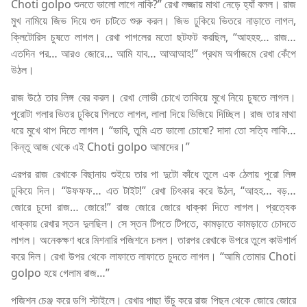
Choti golpo শুনতে ভালো লাগে নাকি?” রেখা লজ্জায় মাথা নেড়ে হ্যাঁ বলল। রাজ
মুখ নামিয়ে জিভ দিয়ে গুদ চাটতে শুরু করল। জিভ ঢুকিয়ে ভিতরে নাড়াতে লাগল,
ক্লিটোরিস চুষতে লাগল। রেখা পাগলের মতো ছটফট করছিল, “আহহহ… রাজ…
এতদিন পর… আরও জোরে… আমি যাব… আআআহ!” প্রথম অর্গাজমে রেখা কেঁপে
উঠল।
রাজ উঠে তার লিঙ্গ বের করল। রেখা লোভী চোখে তাকিয়ে মুখে নিয়ে চুষতে লাগল।
পুরোটা গলার ভিতর ঢুকিয়ে গিলতে লাগল, লালা দিয়ে ভিজিয়ে দিচ্ছিল। রাজ তার মাথা
ধরে মুখে থাপ দিতে লাগল। “ভাবি, তুমি এত ভালো চোষো? দাদা তো সত্যি লাকি…
কিন্তু আজ থেকে এই Choti golpo আমাদের।”
এরপর রাজ রেখাকে বিছানায় শুইয়ে তার পা দুটো কাঁধে তুলে এক ঠেলায় পুরো লিঙ্গ
ঢুকিয়ে দিল। “উফফফ… এত টাইট!” রেখা চিৎকার করে উঠল, “আহহ… বড়…
জোরে চুদো রাজ… জোরে!” রাজ জোরে জোরে ধাক্কা দিতে লাগল। প্রত্যেক
ধাক্কায় রেখার স্তন দুলছিল। সে স্তন টিপতে টিপতে, কামড়াতে কামড়াতে চোদতে
লাগল। অনেকক্ষণ ধরে মিশনারি পজিশনে চলল। তারপর রেখাকে উপরে তুলে কাউগার্ল
করে দিল। রেখা উপর থেকে লাফাতে লাফাতে চুদতে লাগল। “আমি তোমার Choti
golpo হয়ে গেলাম রাজ…”
পজিশন চেঞ্জ করে ডগি স্টাইলে। রেখার পাছা উঁচু করে রাজ পিছন থেকে জোরে জোরে