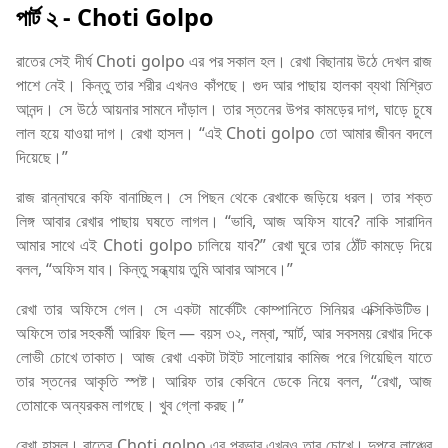
পার্ট ২
- Choti Golpo
রাতের সেই দীর্ঘ Choti golpo এর পর সকাল হল। রেখা বিছানায় উঠে দেখল রাজ
পাশে নেই। কিন্তু তার শরীর এখনও কাঁপছে। গুদ আর পাছায় হালকা ব্যথা মিশ্রিত
আনন্দ। সে উঠে আয়নার সামনে দাঁড়াল। তার স্তনের উপর কামড়ের দাগ, ঘাড়ে চুষে
লাল হয়ে যাওয়া দাগ। রেখা হাসল। “এই Choti golpo তো আমার জীবন বদলে
দিয়েছে।”
রাজ রান্নাঘরে কফি বানাচ্ছিল। সে পিছন থেকে রেখাকে জড়িয়ে ধরল। তার শক্ত
লিঙ্গ আবার রেখার পাছায় ঘষতে লাগল। “ভাবি, আজ অফিস যাবে? নাকি সারাদিন
আমার সাথে এই Choti golpo চালিয়ে যাব?” রেখা ঘুরে তার ঠোঁট কামড়ে দিয়ে
বলল, “অফিস যাব। কিন্তু সন্ধ্যায় তুমি আবার আসবে।”
রেখা তার অফিসে গেল। সে একটা মার্কেটিং কোম্পানিতে সিনিয়র এক্সিকিউটিভ।
অফিসে তার সহকর্মী আরিফ ছিল — বয়স ৩২, লম্বা, স্মার্ট, আর সবসময় রেখার দিকে
লোভী চোখে তাকাত। আজ রেখা একটা টাইট সালোয়ার কামিজ পরে গিয়েছিল যাতে
তার স্তনের আকৃতি স্পষ্ট। আরিফ তার কেবিনে ডেকে নিয়ে বলল, “রেখা, আজ
তোমাকে অন্যরকম লাগছে। খুব গ্লো করছ।”
রেখা হাসল। রাতের Choti golpo এর প্রভাব এখনও তার চোখে। দুপুরে লাঞ্চের