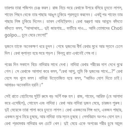
তারপর তারা পজিশন চেঞ্জ করল। রাজ নিচে শুয়ে রেখাকে উপরে বসিয়ে চুদতে লাগল,
শাহেদ পিছন থেকে তার পাছায় আঙুল ঢুকিয়ে প্রস্তুত করলেন। একটু পর শাহেদ তার
পাছায় লিঙ্গ ঢুকিয়ে দিলেন। ডাবল পেনিট্রেশন। রেখা যন্ত্রণা আর আনন্দে কাঁদতে
কাঁদতে বলল, “আআআহ… দুই জায়গায়… ফাটিয়ে দাও… আমি তোমাদের Choti
golpo… চুদে মেরে ফেলো!”
দুজনে তাকে অনেকক্ষণ ধরে চুদল। শেষে দুজনের বীর্য রেখার মুখে আর স্তনে ঢেলে
দিল। রেখা ক্লান্ত হয়ে শুয়ে পড়ল। কিন্তু রাত এখানেই শেষ না।
পরের দিন সকালে বিচে নাদিয়ার সাথে দেখা। নাদিয়া রেখার শরীরের দাগ দেখে বুঝে
গেল। সে রেখাকে আলাদা করে বলল, “রেখা আপু, তুমি কি দুজনের সাথে…?” রেখা
হেসে সব খুলে বলল। নাদিয়া উত্তেজিত হয়ে বলল, “আমিও যোগ দিতে চাই।
আমারও অনেকদিন হয়নি।”
সেই রাতে হোটেলের সুইট রুমে বড় অর্গি শুরু হল। রাজ, শাহেদ, আরিফ (যে আলাদা
করে এসেছিল), সোহেল এবং নাদিয়া। রেখা আর নাদিয়া দুজন মেয়ে, চারজন পুরুষ।
দুই মেয়েকে তারা পালা করে চুদতে লাগল। রেখা একজনের লিঙ্গ গুদে, একজন পাছায়,
একজন মুখে নিয়ে চুষছে, আর নাদিয়া তার স্তন চুষছে। লেসবিয়ান অংশও যোগ হল।
রেখা প্রথমবার নাদিয়ার গুদ চেটে খেল। দুই মেয়ে একে অপরের শরীর চুষে আনন্দ