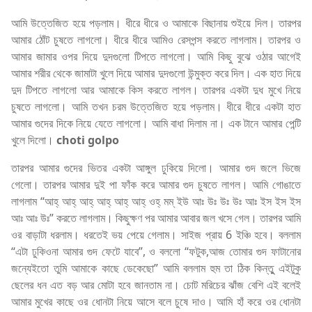
আমি উত্তেজিত হয়ে পড়লাম। ধীরে ধীরে ও আমাকে বিছানায় শুইয়ে দিল। তারপর
আমার ঠোঁট চুষতে লাগলো। ধীরে ধীরে আমিও রেসপন্স করতে লাগলাম। তারপর ও
আমার জামার ওপর দিয়ে দুদগুলো টিপতে লাগলো। আমি কিছু বুঝে ওঠার আগেই
আমার শরীর থেকে জামাটা খুলে দিয়ে আমার দুদগুলো উন্মুক্ত করে দিল। এক হাত দিয়ে
দুদ টিপতে লাগলো আর আমাকে কিস করতে লাগল। তারপর একটা দুধ মুখে নিয়ে
চুষতে লাগলো। আমি তখন চরম উত্তেজিত হয়ে পড়লাম। ধীরে ধীরে একটা হাত
আমার গুদের দিকে নিয়ে যেতে লাগলো। আমি বাধা দিলাম না। এক টানে আমার পেন্টি
খুলে দিলো।
choti golpo
তারপর আমার গুদের ভিতর একটা আঙ্গুল ঢুকিয়ে দিলো। আমার গুদ জলে ভিজে
গেলো। তারপর আমার দুই পা ফাঁক করে আমার গুদ চুষতে লাগল। আমি গোঙাতে
লাগলাম “আহ্ আহ্ আহ্ আহ্ আহ্ আহ্ ওহ্ মম্ ইউ আঃ উঃ উঃ উঃ আঃ ইস ইস ইস
আঃ আঃ উঃ” করতে লাগলাম। কিছুক্ষণ পর আমার আবার জল খসে গেল। তারপর আমি
ওর বাড়াটা ধরলাম। ধরতেই ভয় পেয়ে গেলাম। সাইজ প্রায় 6 ইঞ্চি হবে। বললাম
“এটা ঢুকিওনা আমার গুদ ফেটে যাবে”, ও বললো “ফটুক,আজ তোমার গুদ ফাটানোর
জন্যেইতো তুমি আমাকে কাছে ডেকেছো” আমি বললাম হুম তা ঠিক কিন্তুু এইটুকু
ছেলের ধন এত বড় আর মোটা হবে জানতাম না। চোট মরিচের ঝাঁজ বেশি এই বলেই
আমার মুখের কাছে ওর ধোনটা নিয়ে আসে বলে চুষে দাও। আমি হাঁ করে ওর ধোনটা