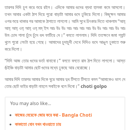
তারপর দিদি চুপ করে শুয়ে রইল। এদিকে আমার গুদের ব্যথা হালকা কমে আসলো।
তখন আবার একটা ঠাপ দিয়ে পুরো বাড়াটা আমার গুদে ঢুকিয়ে দিলো। কিছুক্ষন আমার
ওপর শুয়ে থাকার পর আমাকে ঠাপাতে লাগলো। আমি সুখে চিৎকার দিতে থাকলাম “আহ্
আহ্ আহ্ ওহ্ আহ্ ওহ্ মম্ ইস আঃ উঃ উঃ আঃ আঃ আঃ আঃ উঃ উঃ আঃ আঃ উঃ আঃ
উম চোদ শালা চুঁদে চুঁদে গুদ ফাটিয়ে দে।” বলতে লাগলাম। দিদি ততক্ষনে জমা প্যান্ট
খুলে পুরো লেংটা হয়ে গেছে। আমাদের চুদাচুদী দেখে দিদিও গুদে আঙুল ঢুকাতে শুরু
করে দিলো।
“দিদি আজ তোর গুদের ভর্তা বানাবো।” বলতে বলতে রাম ঠাপ দিতে লাগলো। আস্ত
6ইঞ্চি বাড়াটা আমার ছোট গুদের মধ্যে ঢুকছে আর বেরোচ্ছে।
আমার দিদি তারপর আমার দিকে ঘুরে আমার দুধ টিপতে টিপতে বলল “আমাকেও ভাগ দে
তোর ছোট ভাইর বাড়াটা নাহলে সবাইকে বলে দিবো।”
choti golpo
You may also like...
কাজের মেয়েকে জোর করে করা - Bangla Choti
কাকাতো বোন যখন খাওয়াতে চায়