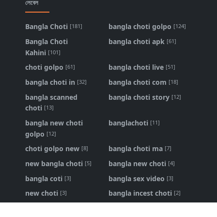
লেবেল
Bangla Choti
bangla choti golpo
[181]
[124]
Bangla Choti
bangla choti apk
[61]
Kahini
[101]
choti golpo
bangla choti live
[61]
[51]
bangla choti in
bangla choti com
[32]
[18]
bangla scanned
bangla choti story
[12]
choti
[13]
bangla new choti
banglachoti
[11]
golpo
[12]
choti golpo new
bangla choti ma
[8]
[7]
new bangla choti
bangla new choti
[5]
[4]
bangla coti
bangla sex video
[3]
[3]
new choti
bangla incest choti
[3]
[2]
ma chele choti
bangla panu golpo
[2]
[1]