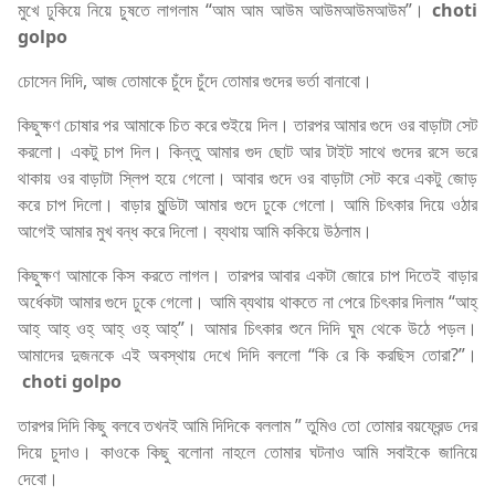
মুখে ঢুকিয়ে নিয়ে চুষতে লাগলাম “আম আম আউম আউমআউমআউম”।
choti
golpo
চোসেন দিদি, আজ তোমাকে চুঁদে চুঁদে তোমার গুদের ভর্তা বানাবো।
কিছুক্ষণ চোষার পর আমাকে চিত করে শুইয়ে দিল। তারপর আমার গুদে ওর বাড়াটা সেট
করলো। একটু চাপ দিল। কিন্তু আমার গুদ ছোট আর টাইট সাথে গুদের রসে ভরে
থাকায় ওর বাড়াটা স্লিপ হয়ে গেলো। আবার গুদে ওর বাড়াটা সেট করে একটু জোড়
করে চাপ দিলো। বাড়ার মুন্ডিটা আমার গুদে ঢুকে গেলো। আমি চিৎকার দিয়ে ওঠার
আগেই আমার মুখ বন্ধ করে দিলো। ব্যথায় আমি ককিয়ে উঠলাম।
কিছুক্ষণ আমাকে কিস করতে লাগল। তারপর আবার একটা জোরে চাপ দিতেই বাড়ার
অর্ধেকটা আমার গুদে ঢুকে গেলো। আমি ব্যথায় থাকতে না পেরে চিৎকার দিলাম “আহ্
আহ্ আহ্ ওহ্ আহ্ ওহ্ আহ্”। আমার চিৎকার শুনে দিদি ঘুম থেকে উঠে পড়ল।
আমাদের দুজনকে এই অবস্থায় দেখে দিদি বললো “কি রে কি করছিস তোরা?”।
choti golpo
তারপর দিদি কিছু বলবে তখনই আমি দিদিকে বললাম ” তুমিও তো তোমার বয়ফ্রেন্ড দের
দিয়ে চুদাও। কাওকে কিছু বলোনা নাহলে তোমার ঘটনাও আমি সবাইকে জানিয়ে
দেবো।