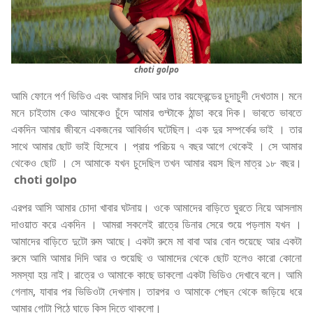
choti golpo
আমি ফোনে পর্ণ ভিডিও এবং আমার দিদি আর তার বয়ফ্রেন্ডের চুদাচুদী দেখতাম। মনে
মনে চাইতাম কেও আমকেও চুঁদে আমার গুদ্টাকে ঠান্ডা করে দিক। ভাবতে ভাবতে
একদিন আমার জীবনে একজনের আবির্ভাব ঘটেছিল। এক দুর সম্পর্কের ভাই । তার
সাথে আমার ছোট ভাই হিসেবে । প্রায় পরিচয় ৭ বছর আগে থেকেই । সে আমার
থেকেও ছোট । সে আমাকে যখন চুদেছিল তখন আমার বয়স ছিল মাত্র ১৮ বছর।
choti golpo
এরপর আসি আমার চোদা খাবার ঘটনায়। ওকে আমাদের বাড়িতে ঘুরতে নিয়ে আসলাম
দাওয়াত করে একদিন । আমরা সকলেই রাত্রে ডিনার সেরে শুয়ে পড়লাম যখন ।
আমাদের বাড়িতে দুটো রুম আছে। একটা রুমে মা বাবা আর বোন শুয়েছে আর একটা
রুমে আমি আমার দিদি আর ও শুয়েছি ও আমাদের থেকে ছোট হলেও কারো কোনো
সমস্যা হয় নাই। রাত্রে ও আমাকে কাছে ডাকলো একটা ভিডিও দেখাবে বলে। আমি
গেলাম, যাবার পর ভিডিওটা দেখলাম। তারপর ও আমাকে পেছন থেকে জড়িয়ে ধরে
আমার গোটা পিঠে ঘাড়ে কিস দিতে থাকলো।