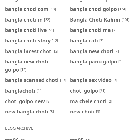
bangla choti com
bangla choti golpo
[18]
[124]
bangla choti in
Bangla Choti Kahini
[32]
[101]
bangla choti live
bangla choti ma
[51]
[7]
bangla choti story
bangla coti
[12]
[3]
bangla incest choti
bangla new choti
[2]
[4]
bangla new choti
bangla panu golpo
[1]
golpo
[12]
bangla scanned choti
bangla sex video
[13]
[3]
banglachoti
choti golpo
[11]
[61]
choti golpo new
ma chele choti
[8]
[2]
new bangla choti
new choti
[5]
[3]
BLOG ARCHIVE