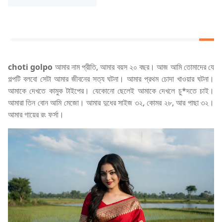
choti golpo
আমার নাম প্রীতি, আমার বয়স ২০ বছর। আজ আমি তোমাদের যে
গল্পটি বলবো সেটা আমার জীবনের সত্য ঘটনা। আমার প্রথম চোদা খাওয়ার ঘটনা।
আমাকে দেখতে কামুক টাইপের। যেকোনো ছেলেই আমাকে দেখলে চু*দতে চাই।
আমারা তিন বোন আমি মেজো। আমার দুধের সাইজ ৩২, কোমর ২৮, আর পাছা ৩২।
আমার গায়ের রং ফর্সা।