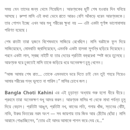
সময় যেন তাদের জন্য থেমে গিয়েছিল। আরণ্যকের ছুটি শেষ হওয়ার দিন ঘনিয়ে
আসছে। রুম্পা মাসি এই কথা ভেবে রাতে আরও বেশি আঁকড়ে ধরেন আরণ্যককে।
তার গোপন ইচ্ছে এখন আর শুধু শরীরের ক্ষুধা নয় — এটা একটা পূর্ণাঙ্গ ভালোবাসায়
পরিণত হয়েছে।
শেষ রাতটা তারা দুজনে বিশেষভাবে সাজিয়ে রেখেছিল। মাসি ঘরটাকে ফুল দিয়ে
সাজিয়েছেন, মোমবাতি জ্বালিয়েছেন, এমনকি একটা হালকা সুগন্ধি ছড়িয়ে দিয়েছেন।
পরনে একটা লাল, স্বচ্ছ নাইটি যা তার দেহের প্রতিটা বক্ররেখা স্পষ্ট করে তুলেছে।
আরণ্যক ঘরে ঢুকতেই মাসি তাকে জড়িয়ে ধরে অনেকক্ষণ চুমু খেলেন।
“আজ আমার শেষ রাত… তোকে এমনভাবে ভরে দিতে চাই যেন তুই শহরে গিয়েও
আমার শরীরের গন্ধ ভুলতে না পারিস।” মাসির চোখে জল।
Bangla Choti Kahini
এর এই চূড়ান্ত অধ্যায় শুরু হলো ধীরে ধীরে।
প্রথমে তারা অনেকক্ষণ শুধু আদর করল। আরণ্যক মাসির পা থেকে মাথা পর্যন্ত চুমু
দিয়ে বেড়াল। প্রতিটা আঙুল, প্রতিটা নখ, কানের লতি, গলার খাঁজ, স্তনের বোঁটা,
নাভি, উরুর ভিতরের নরম অংশ — সব জায়গায় তার জিভ আর ঠোঁটের ছোঁয়া। মাসি
আরামে গোঙাচ্ছিলেন, “তোর এই আদর আমাকে পাগল করে দেয় রে…”