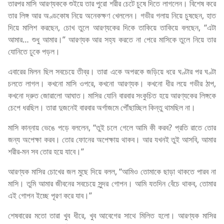
তারপর মাসি আরণ্যককে শুইয়ে তার পুরো শরীর চেটে চুষে দিতে লাগলেন। বিশেষ করে
তার লিঙ্গ আর অণ্ডকোষ নিয়ে অনেকক্ষণ খেললেন। গভীর গলায় নিয়ে চুষছেন, হাত
দিয়ে মালিশ করছেন, চোখ তুলে আরণ্যকের দিকে তাকিয়ে তাকিয়ে বলছেন, “এটা
আমার… শুধু আমার।” আরণ্যক আর সহ্য করতে না পেরে মাসিকে তুলে নিয়ে তার
যোনিতে ঢুকে পড়ল।
এবারের মিলন ছিল সবচেয়ে তীব্র। তারা একে অপরকে জড়িয়ে ধরে ঘণ্টার পর ঘণ্টা
চলতে লাগল। কখনো মাসি ওপরে, কখনো আরণ্যক। কখনো ধীর লয়ে গভীর ঠাপ,
কখনো দ্রুত জোরালো আঘাত। মাসির যোনি বারবার সংকুচিত হয়ে আরণ্যকের লিঙ্গকে
চেপে ধরছিল। তারা দুজনেই বারবার অর্গাজমে পৌঁছাচ্ছিল কিন্তু থামছিল না।
মাসি কান্নায় ভেঙে পড়ে বললেন, “তুই চলে গেলে আমি কী করব? প্রতি রাতে তোর
জন্য অপেক্ষা করব। তোর ফোনের অপেক্ষায় থাকব। আর যখনই তুই আসবি, আমার
শরীর-মন সব তোর হয়ে যাবে।”
আরণ্যক মাসির চোখের জল মুছে দিয়ে বলল, “আমিও তোমাকে ছাড়া থাকতে পারব না
মাসি। তুমি আমার জীবনের সবচেয়ে সুন্দর গোপন। আমি যতদিন বেঁচে থাকব, তোমার
এই গোপন ইচ্ছে পূরণ করে যাব।”
শেষবারের মতো তারা খুব ধীরে, খুব আবেগের সাথে মিলিত হলো। আরণ্যক মাসির