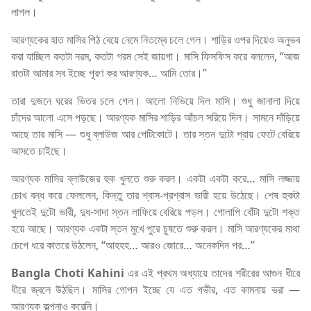
লাগল।
আরণ্যকের হাত মাসির পিঠ বেয়ে নেমে নিতম্বে চলে গেল। শাড়ির ওপর দিয়েও অনুভব
করা যাচ্ছিল কতটা নরম, কতটা গরম সেই জায়গা। মাসি ফিসফিস করে বললেন, “আজ
রাতটা আমার সব ইচ্ছে পূরণ কর আরণ্যক… আমি তোর।”
তারা দুজনে ঘরের ভিতর চলে গেল। আলো নিভিয়ে দিল মাসি। শুধু জানালা দিয়ে
চাঁদের আলো এসে পড়ছে। আরণ্যক মাসির শাড়ির আঁচল সরিয়ে দিল। সামনে দাঁড়িয়ে
আছে তার মাসি — শুধু ব্লাউজ আর পেটিকোটে। তার স্তন দুটো প্রায় ফেটে বেরিয়ে
আসতে চাইছে।
আরণ্যক মাসির ব্লাউজের হুক খুলতে শুরু করল। একটা একটা করে… মাসি লজ্জায়
চোখ বন্ধ করে ফেললেন, কিন্তু তার শ্বাস-প্রশ্বাস ভারী হয়ে উঠেছে। শেষ হুকটা
খুলতেই দুটো ভারী, দুধ-সাদা স্তন লাফিয়ে বেরিয়ে পড়ল। গোলাপি বোঁটা দুটো শক্ত
হয়ে আছে। আরণ্যক একটা স্তন মুখে পুরে চুষতে শুরু করল। মাসি আরণ্যকের মাথা
চেপে ধরে কাতরে উঠলেন, “আহহহ… আরও জোরে… অনেকদিন পর…”
Bangla Choti Kahini
এর এই প্রথম অধ্যায়ে তাদের শরীরের আগুন ধীরে
ধীরে জ্বলে উঠছিল। মাসির গোপন ইচ্ছে যে এত গভীর, এত কামনায় ভরা —
আরণ্যক কল্পনাও করেনি।