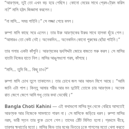
“আরণ্যক, তুই তো এখন বড় হয়ে গেছিস। কোনো মেয়ের সাথে প্রেম-ট্রেম করিস
না?” মাসি হঠাৎ জিজ্ঞাসা করলেন।
“না মাসি… সময় পাইনি।” সে লজ্জা পেয়ে বলল।
রুম্পা মাসি কাছে সরে এলেন। তার উরু আরণ্যকের উরুর সাথে হালকা ছুঁয়ে গেল।
“আমারও তো কেউ নেই। অনেকদিন… অনেকদিন কোনো পুরুষের ছোঁয়া পাইনি।”
তার গলায় একটা কাঁপুনি। আরণ্যকের হৃদপিদ্দটা জোরে বাজতে শুরু করল। সে মাসির
হাতটা নিজের হাতে নিল। মাসির আঙুলগুলো গরম, কাঁপছে।
“মাসি… তুমি কি… কিছু চাও?”
রুম্পা মাসি চোখ তুলে তাকালেন। তার চোখে জল আর আগুন মিশে আছে। “আমি
জানি এটা পাপ। কিন্তু আমার শরীর আর মন দুটোই তোকে চায় আরণ্যক। অনেক
রাত জেগে জেগে আমি শুধু তোর কথা ভেবেছি।”
Bangla Choti Kahini
— এই কথাগুলো মাসির মুখ থেকে বেরিয়ে আসতেই
আরণ্যক আর নিজেকে সামলাতে পারল না। সে মাসিকে জড়িয়ে ধরল। রুম্পা মাসির
নরম, ভারী স্তন তার বুকে চেপে গেল। তাদের ঠোঁট মিলিত হলো। প্রথমে ধীরে,
তারপর ক্ষুধার্তের মতো। মাসির জিভ তার মুখের ভিতরে ঢুকে পাগলের মতো খেলা করতে