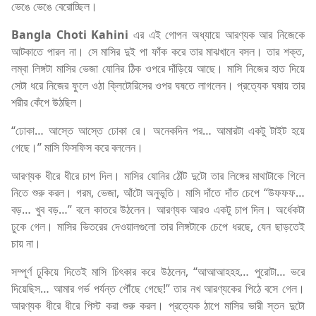
ভেঙে ভেঙে বেরোচ্ছিল।
Bangla Choti Kahini
এর এই গোপন অধ্যায়ে আরণ্যক আর নিজেকে
আটকাতে পারল না। সে মাসির দুই পা ফাঁক করে তার মাঝখানে বসল। তার শক্ত,
লম্বা লিঙ্গটা মাসির ভেজা যোনির ঠিক ওপরে দাঁড়িয়ে আছে। মাসি নিজের হাত দিয়ে
সেটা ধরে নিজের ফুলে ওঠা ক্লিটোরিসের ওপর ঘষতে লাগলেন। প্রত্যেক ঘষায় তার
শরীর কেঁপে উঠছিল।
“ঢোকা… আস্তে আস্তে ঢোকা রে। অনেকদিন পর… আমারটা একটু টাইট হয়ে
গেছে।” মাসি ফিসফিস করে বললেন।
আরণ্যক ধীরে ধীরে চাপ দিল। মাসির যোনির ঠোঁট দুটো তার লিঙ্গের মাথাটাকে গিলে
নিতে শুরু করল। গরম, ভেজা, আঁটো অনুভূতি। মাসি দাঁতে দাঁত চেপে “উফফফ…
বড়… খুব বড়…” বলে কাতরে উঠলেন। আরণ্যক আরও একটু চাপ দিল। অর্ধেকটা
ঢুকে গেল। মাসির ভিতরের দেওয়ালগুলো তার লিঙ্গটাকে চেপে ধরছে, যেন ছাড়তেই
চায় না।
সম্পূর্ণ ঢুকিয়ে দিতেই মাসি চিৎকার করে উঠলেন, “আআআহহহ… পুরোটা… ভরে
দিয়েছিস… আমার গর্ভ পর্যন্ত পৌঁছে গেছে!” তার নখ আরণ্যকের পিঠে বসে গেল।
আরণ্যক ধীরে ধীরে পিস্ট করা শুরু করল। প্রত্যেক ঠাপে মাসির ভারী স্তন দুটো