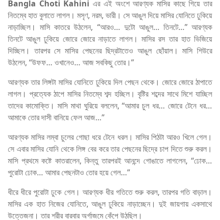
Bangla Choti Kahini
এর এই অংশে আরণ্যক মাসির কাছে গিয়ে তার
নিতম্বে হাত বুলাতে লাগল। মসৃণ, নরম, ভারী। সে আঙুল দিয়ে মাসির যোনিতে ঢুকিয়ে
নাড়াচ্ছিল। মাসি কাতরে উঠলেন, “আরও… দুটো আঙুল… তিনটে…” আরণ্যক
তিনটে আঙুল ঢুকিয়ে জোরে জোরে নাড়াতে লাগল। মাসির রস তার হাত ভিজিয়ে
দিচ্ছিল। তারপর সে মাসির পেছনের ছিদ্রটাতেও আঙুল ছোঁয়াল। মাসি শিউরে
উঠলেন, “উফফ… ওখানেও… আজ সবকিছু তোর।”
আরণ্যক তার লিঙ্গটা মাসির যোনিতে ঢুকিয়ে দিল পেছন থেকে। জোরে জোরে ঠাপাতে
লাগল। প্রত্যেক ঠাপে মাসির নিতম্বে শব্দ হচ্ছিল। বৃষ্টির শব্দের সাথে মিশে যাচ্ছিল
তাদের কামোক্তি। মাসি মাথা ঘুরিয়ে বললেন, “আমার চুল ধর… জোরে টেনে ধর…
আমাকে তোর দাসী বানিয়ে ফেল আজ…”
আরণ্যক মাসির লম্বা চুলের গোছা ধরে টেনে ধরল। মাসির পিঠটা আরও খিলে গেল।
সে এবার মাসির যোনি থেকে লিঙ্গ বের করে তার পেছনের ছিদ্রে চাপ দিতে শুরু করল।
মাসি প্রথমে কষ্টে কাতরালেন, কিন্তু তারপরই আনন্দে গোঙাতে লাগলেন, “ঢোক…
পুরোটা ঢোক… আমার পেছনটাও তোর হয়ে গেল…”
ধীরে ধীরে পুরোটা ঢুকে গেল। আরণ্যক ধীর গতিতে শুরু করল, তারপর গতি বাড়াল।
মাসির এক হাত নিজের যোনিতে, আঙুল ঢুকিয়ে নাড়াচ্ছেন। দুই জায়গায় একসাথে
উত্তেজনা। তার শরীর বারবার অর্গাজমে কেঁপে উঠছিল।