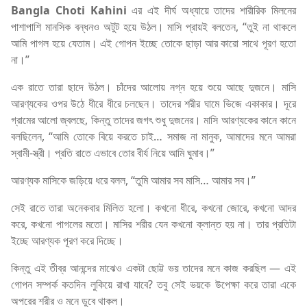
Bangla Choti Kahini
এর এই দীর্ঘ অধ্যায়ে তাদের শারীরিক মিলনের
পাশাপাশি মানসিক বন্ধনও অটুট হয়ে উঠল। মাসি প্রায়ই বলতেন, “তুই না থাকলে
আমি পাগল হয়ে যেতাম। এই গোপন ইচ্ছে তোকে ছাড়া আর কারো সাথে পূরণ হতো
না।”
এক রাতে তারা ছাদে উঠল। চাঁদের আলোয় নগ্ন হয়ে শুয়ে আছে দুজনে। মাসি
আরণ্যকের ওপর উঠে ধীরে ধীরে চলছেন। তাদের শরীর ঘামে ভিজে একাকার। দূরে
গ্রামের আলো জ্বলছে, কিন্তু তাদের জগৎ শুধু দুজনের। মাসি আরণ্যকের কানে কানে
বলছিলেন, “আমি তোকে বিয়ে করতে চাই… সমাজ না মানুক, আমাদের মনে আমরা
স্বামী-স্ত্রী। প্রতি রাতে এভাবে তোর বীর্য নিয়ে আমি ঘুমাব।”
আরণ্যক মাসিকে জড়িয়ে ধরে বলল, “তুমি আমার সব মাসি… আমার সব।”
সেই রাতে তারা অনেকবার মিলিত হলো। কখনো ধীরে, কখনো জোরে, কখনো আদর
করে, কখনো পাগলের মতো। মাসির শরীর যেন কখনো ক্লান্ত হয় না। তার প্রতিটা
ইচ্ছে আরণ্যক পূরণ করে দিচ্ছে।
কিন্তু এই তীব্র আনন্দের মাঝেও একটা ছোট্ট ভয় তাদের মনে কাজ করছিল — এই
গোপন সম্পর্ক কতদিন লুকিয়ে রাখা যাবে? তবু সেই ভয়কে উপেক্ষা করে তারা একে
অপরের শরীর ও মনে ডুবে থাকল।