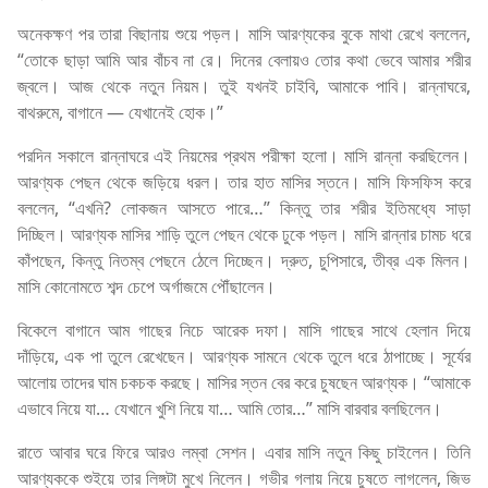
অনেকক্ষণ পর তারা বিছানায় শুয়ে পড়ল। মাসি আরণ্যকের বুকে মাথা রেখে বললেন,
“তোকে ছাড়া আমি আর বাঁচব না রে। দিনের বেলায়ও তোর কথা ভেবে আমার শরীর
জ্বলে। আজ থেকে নতুন নিয়ম। তুই যখনই চাইবি, আমাকে পাবি। রান্নাঘরে,
বাথরুমে, বাগানে — যেখানেই হোক।”
পরদিন সকালে রান্নাঘরে এই নিয়মের প্রথম পরীক্ষা হলো। মাসি রান্না করছিলেন।
আরণ্যক পেছন থেকে জড়িয়ে ধরল। তার হাত মাসির স্তনে। মাসি ফিসফিস করে
বললেন, “এখনি? লোকজন আসতে পারে…” কিন্তু তার শরীর ইতিমধ্যে সাড়া
দিচ্ছিল। আরণ্যক মাসির শাড়ি তুলে পেছন থেকে ঢুকে পড়ল। মাসি রান্নার চামচ ধরে
কাঁপছেন, কিন্তু নিতম্ব পেছনে ঠেলে দিচ্ছেন। দ্রুত, চুপিসারে, তীব্র এক মিলন।
মাসি কোনোমতে শব্দ চেপে অর্গাজমে পৌঁছালেন।
বিকেলে বাগানে আম গাছের নিচে আরেক দফা। মাসি গাছের সাথে হেলান দিয়ে
দাঁড়িয়ে, এক পা তুলে রেখেছেন। আরণ্যক সামনে থেকে তুলে ধরে ঠাপাচ্ছে। সূর্যের
আলোয় তাদের ঘাম চকচক করছে। মাসির স্তন বের করে চুষছেন আরণ্যক। “আমাকে
এভাবে নিয়ে যা… যেখানে খুশি নিয়ে যা… আমি তোর…” মাসি বারবার বলছিলেন।
রাতে আবার ঘরে ফিরে আরও লম্বা সেশন। এবার মাসি নতুন কিছু চাইলেন। তিনি
আরণ্যককে শুইয়ে তার লিঙ্গটা মুখে নিলেন। গভীর গলায় নিয়ে চুষতে লাগলেন, জিভ