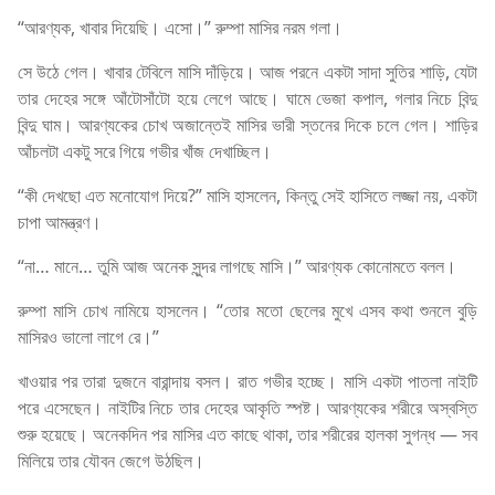
“আরণ্যক, খাবার দিয়েছি। এসো।” রুম্পা মাসির নরম গলা।
সে উঠে গেল। খাবার টেবিলে মাসি দাঁড়িয়ে। আজ পরনে একটা সাদা সুতির শাড়ি, যেটা
তার দেহের সঙ্গে আঁটোসাঁটো হয়ে লেগে আছে। ঘামে ভেজা কপাল, গলার নিচে বিন্দু
বিন্দু ঘাম। আরণ্যকের চোখ অজান্তেই মাসির ভারী স্তনের দিকে চলে গেল। শাড়ির
আঁচলটা একটু সরে গিয়ে গভীর খাঁজ দেখাচ্ছিল।
“কী দেখছো এত মনোযোগ দিয়ে?” মাসি হাসলেন, কিন্তু সেই হাসিতে লজ্জা নয়, একটা
চাপা আমন্ত্রণ।
“না… মানে… তুমি আজ অনেক সুন্দর লাগছে মাসি।” আরণ্যক কোনোমতে বলল।
রুম্পা মাসি চোখ নামিয়ে হাসলেন। “তোর মতো ছেলের মুখে এসব কথা শুনলে বুড়ি
মাসিরও ভালো লাগে রে।”
খাওয়ার পর তারা দুজনে বারান্দায় বসল। রাত গভীর হচ্ছে। মাসি একটা পাতলা নাইটি
পরে এসেছেন। নাইটির নিচে তার দেহের আকৃতি স্পষ্ট। আরণ্যকের শরীরে অস্বস্তি
শুরু হয়েছে। অনেকদিন পর মাসির এত কাছে থাকা, তার শরীরের হালকা সুগন্ধ — সব
মিলিয়ে তার যৌবন জেগে উঠছিল।