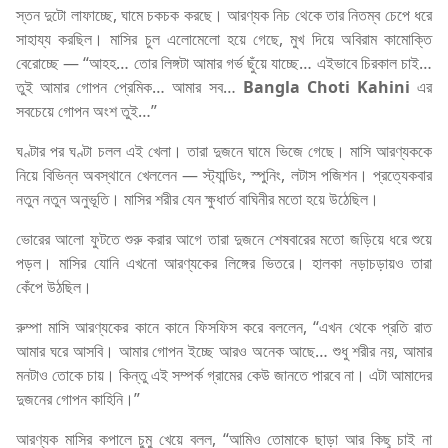
স্তন দুটো লাফাচ্ছে, ঘামে চকচক করছে। আরণ্যক নিচ থেকে তার নিতম্ব চেপে ধরে
সাহায্য করছিল। মাসির চুল এলোমেলো হয়ে গেছে, মুখ দিয়ে অবিরাম কামোক্তি
বেরোচ্ছে — “আহহ… তোর লিঙ্গটা আমার গর্ভ ছুঁয়ে যাচ্ছে… এইভাবে চিরকাল চাই…
তুই আমার গোপন প্রেমিক… আমার সব…
Bangla Choti Kahini
এর
সবচেয়ে গোপন অংশ তুই…”
ঘণ্টার পর ঘণ্টা চলল এই খেলা। তারা দুজনে ঘামে ভিজে গেছে। মাসি আরণ্যককে
নিয়ে বিভিন্ন অবস্থানে খেললেন — স্ট্যান্ডিং, স্পুনিং, লটাস পজিশন। প্রত্যেকবার
নতুন নতুন অনুভূতি। মাসির শরীর যেন ক্ষুধার্ত বাঘিনীর মতো হয়ে উঠেছিল।
ভোরের আলো ফুটতে শুরু করার আগে তারা দুজনে শেষবারের মতো জড়িয়ে ধরে শুয়ে
পড়ল। মাসির যোনি এখনো আরণ্যকের লিঙ্গের ভিতরে। হালকা নড়াচড়ায়ও তারা
কেঁপে উঠছিল।
রুম্পা মাসি আরণ্যকের কানে কানে ফিসফিস করে বললেন, “এখন থেকে প্রতি রাত
আমার ঘরে আসবি। আমার গোপন ইচ্ছে আরও অনেক আছে… শুধু শরীর নয়, আমার
মনটাও তোকে চায়। কিন্তু এই সম্পর্ক গ্রামের কেউ জানতে পারবে না। এটা আমাদের
দুজনের গোপন কাহিনি।”
আরণ্যক মাসির কপালে চুমু খেয়ে বলল, “আমিও তোমাকে ছাড়া আর কিছু চাই না