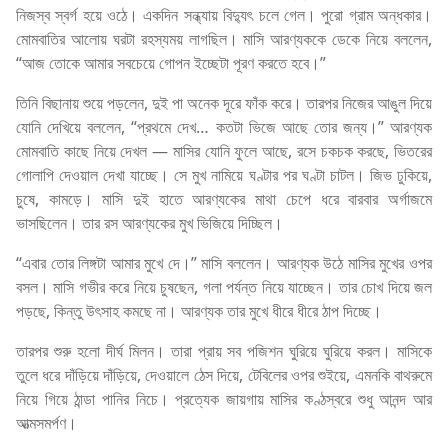
নিজস্ব স্বর্গ হয়ে ওঠে। একদিন সন্ধ্যায় বিদ্যুৎ চলে গেল। পুরো গ্রাম অন্ধকার।
মোমবাতির আলোয় ঘরটা রহস্যময় লাগছিল। মাসি আরণ্যককে ডেকে নিয়ে বললেন,
“আজ তোকে আমার সবচেয়ে গোপন ইচ্ছেটা পূরণ করতে হবে।”
তিনি বিছানায় শুয়ে পড়লেন, দুই পা অনেক দূরে ফাঁক করে। তারপর নিজের আঙুল দিয়ে
যোনি দেখিয়ে বললেন, “প্রথমে দেখ… কতটা ভিজে আছে তোর জন্য।” আরণ্যক
মোমবাতি কাছে নিয়ে দেখল — মাসির যোনি ফুলে আছে, রসে চকচক করছে, ভিতরের
গোলাপি দেওয়াল দেখা যাচ্ছে। সে মুখ নামিয়ে ঘণ্টার পর ঘণ্টা চাটল। জিভ ঢুকিয়ে,
চুষে, কামড়ে। মাসি দুই হাতে আরণ্যকের মাথা চেপে ধরে বারবার অর্গাজমে
ভাসছিলেন। তার রস আরণ্যকের মুখ ভিজিয়ে দিচ্ছিল।
“এবার তোর লিঙ্গটা আমার মুখে দে।” মাসি বললেন। আরণ্যক উঠে মাসির মুখের ওপর
বসল। মাসি গভীর করে নিয়ে চুষছেন, গলা পর্যন্ত নিয়ে যাচ্ছেন। তার চোখ দিয়ে জল
পড়ছে, কিন্তু উৎসাহ কমছে না। আরণ্যক তার মুখে ধীরে ধীরে ঠাপ দিচ্ছে।
তারপর শুরু হলো দীর্ঘ মিলন। তারা প্রায় সব পজিশন ঘুরিয়ে ঘুরিয়ে করল। মাসিকে
তুলে ধরে দাঁড়িয়ে দাঁড়িয়ে, দেওয়ালে ঠেস দিয়ে, টেবিলের ওপর শুইয়ে, এমনকি বাথরুমে
নিয়ে গিয়ে ঠান্ডা পানির নিচে। প্রত্যেক জায়গায় মাসির কণ্ঠস্বরে শুধু আনন্দ আর
আত্মসমর্পণ।