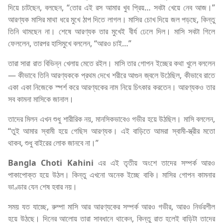
দিয়ে চাটছেন, বলছেন, “তোর এই রস আমার খুব প্রিয়… সবটা খেয়ে নেব আজ।”
আরণ্যক মাসির মাথা ধরে মুখে ঠাপ দিতে লাগল। মাসির চোখ দিয়ে জল পড়ছে, কিন্তু
তিনি থামছেন না। শেষে আরণ্যক তার মুখেই বীর্য ঢেলে দিল। মাসি সবটা গিলে
ফেললেন, তারপর হাসিমুখে বললেন, “আরও চাই…”
তারা সারা রাত বিভিন্ন খেলায় মেতে রইল। মাসি তার গোপন ইচ্ছের কথা খুলে বললেন
— কীভাবে তিনি আরণ্যককে প্রথম দেখে শরীরে আগুন জ্বলে উঠেছিল, কীভাবে রাতে
একা একা নিজেকে স্পর্শ করে আরণ্যকের নাম নিয়ে চিৎকার করতেন। আরণ্যকও তার
সব কামনা মাসিকে জানাল।
তাদের মিলন এখন শুধু শারীরিক নয়, মানসিকভাবেও গভীর হয়ে উঠছিল। মাসি বললেন,
“তুই আমার স্বামী হয়ে গেছিস আরণ্যক। এই বাড়িতে আমরা স্বামী-স্ত্রীর মতো
থাকব, শুধু বাইরের লোক জানবে না।”
Bangla Choti Kahini
এর এই তৃতীয় অংশে তাদের সম্পর্ক আরও
পাকাপোক্ত হয়ে উঠল। কিন্তু এখনো অনেক ইচ্ছে বাকি। মাসির গোপন কামনার
ভাণ্ডার যেন শেষ হবার নয়।
সময় যত যাচ্ছে, রুম্পা মাসি আর আরণ্যকের সম্পর্ক আরও গভীর, আরও নির্ভরশীল
হয়ে উঠছে। দিনের আলোয় তারা সাবধানে থাকেন, কিন্তু রাত হলেই বাড়িটা তাদের