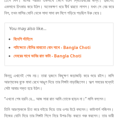
ঢেলে দিল। মাসির শরীরও একসাথে কেঁপে উঠল দ্বিতীয়বারের জন্য। দুজনেই
একসাথে চিৎকার করে উঠল। অনেকক্ষণ ধরে বীর্য ঝরতে লাগল। যখন সে বের করে
নিল, তখন মাসির যোনি থেকে সাদা সাদা রস মিশে গড়িয়ে পড়ছিল উরু বেয়ে।
You may also like...
বিদেশি স্টাইলে
পাটক্ষেতে বৌদির মামাতো বোন সাথে - Bangla Choti
দেবরের সাথে ভাবির রাত কাটা - Bangla Choti
কিন্তু এখানেই শেষ নয়। তারা দুজনে কিছুক্ষণ জড়াজড়ি করে শুয়ে রইল। মাসি
আরণ্যকের বুকে মাথা রেখে আঙুল দিয়ে তার লিঙ্গটা নাড়াচ্ছিলেন। অল্প সময়ের মধ্যেই
সেটা আবার শক্ত হয়ে উঠল।
“এখনো শেষ হয়নি রে… আজ সারা রাত আমি তোকে ছাড়ব না।” মাসি বললেন।
তিনি আরণ্যককে চিত করে শুইয়ে দিয়ে তার ওপর উঠে বসলেন। কাউগার্ল পজিশন।
নিজের যোনি দিয়ে তার লিঙ্গটা গিলে নিয়ে উপর-নিচ করতে শুরু করলেন। তার ভারী