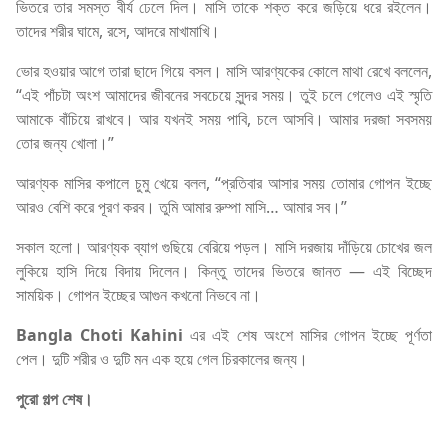
ভিতরে তার সমস্ত বীর্য ঢেলে দিল। মাসি তাকে শক্ত করে জড়িয়ে ধরে রইলেন।
তাদের শরীর ঘামে, রসে, আদরে মাখামাখি।
ভোর হওয়ার আগে তারা ছাদে গিয়ে বসল। মাসি আরণ্যকের কোলে মাথা রেখে বললেন,
“এই পাঁচটা অংশ আমাদের জীবনের সবচেয়ে সুন্দর সময়। তুই চলে গেলেও এই স্মৃতি
আমাকে বাঁচিয়ে রাখবে। আর যখনই সময় পাবি, চলে আসবি। আমার দরজা সবসময়
তোর জন্য খোলা।”
আরণ্যক মাসির কপালে চুমু খেয়ে বলল, “প্রতিবার আসার সময় তোমার গোপন ইচ্ছে
আরও বেশি করে পূরণ করব। তুমি আমার রুম্পা মাসি… আমার সব।”
সকাল হলো। আরণ্যক ব্যাগ গুছিয়ে বেরিয়ে পড়ল। মাসি দরজায় দাঁড়িয়ে চোখের জল
লুকিয়ে হাসি দিয়ে বিদায় দিলেন। কিন্তু তাদের ভিতরে জানত — এই বিচ্ছেদ
সাময়িক। গোপন ইচ্ছের আগুন কখনো নিভবে না।
Bangla Choti Kahini
এর এই শেষ অংশে মাসির গোপন ইচ্ছে পূর্ণতা
পেল। দুটি শরীর ও দুটি মন এক হয়ে গেল চিরকালের জন্য।
পুরো গল্প শেষ।