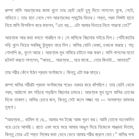
রুম্পা মাসি আরণ্যকের জামা খুলে তার ছোট ছোট চুমু দিতে লাগলেন বুকে, পেটে,
নাভিতে। তার হাত নেমে গেল আরণ্যকের প্যান্টের ভিতর। শক্ত, গরম লিঙ্গটা হাতে
নিয়ে মাসি ফিসফিস করে বললেন, “এত বড়… এটা আমার ভিতরে নিতে পারবো তো?”
আরণ্যক আর কথা বলতে পারছিল না। সে মাসিকে বিছানায় শুইয়ে দিল। পেটিকোটের
দড়ি খুলে নিচের সবকিছু উন্মুক্ত করে দিল। মাসির যোনি ভেজা, চকচক করছে। গাঢ়
গোলাপি রং, ফুলে আছে। আরণ্যক মুখ নামিয়ে চাটতে শুরু করল। মাসি পাগলের মতো
ছটফট করতে লাগলেন, “আহহ… আরণ্যক… মরে যাবো… তোর জিভটা… আহহহ!”
তার শরীর কেঁপে উঠল প্রথম অর্গাজমে। কিন্তু এটা শুরু মাত্র।
রুম্পা মাসির শরীরটা প্রথম অর্গাজমের পরেও থরথর করে কাঁপছিল। তার যোনি থেকে
গরম, আঠালো রস গড়িয়ে পড়ছিল বিছানার চাদরে। আরণ্যক মুখ তুলে মাসির চোখের
দিকে তাকাল। মাসির চোখে জল, কিন্তু সেই জলে লজ্জা নয় — অসমাপ্ত কামনার
তৃষ্ণা।
“আরণ্যক… থামিস না রে… আমার সব ইচ্ছে আজ পূরণ কর। আমি তোকে অনেকদিন
ধরে চেয়ে আসছি। রাতে একা শুয়ে শুয়ে আমার আঙুল দিয়ে নিজেকে সান্ত্বনা দিতাম,
কিন্তু তোর এই শক্ত লিঙ্গের কথা ভেবে ভেবে আমার শরীর জ্বলে যেত।” মাসির গলা