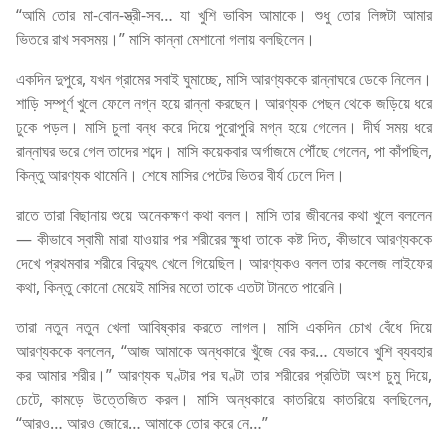
“আমি তোর মা-বোন-স্ত্রী-সব… যা খুশি ভাবিস আমাকে। শুধু তোর লিঙ্গটা আমার
ভিতরে রাখ সবসময়।” মাসি কান্না মেশানো গলায় বলছিলেন।
একদিন দুপুরে, যখন গ্রামের সবাই ঘুমাচ্ছে, মাসি আরণ্যককে রান্নাঘরে ডেকে নিলেন।
শাড়ি সম্পূর্ণ খুলে ফেলে নগ্ন হয়ে রান্না করছেন। আরণ্যক পেছন থেকে জড়িয়ে ধরে
ঢুকে পড়ল। মাসি চুলা বন্ধ করে দিয়ে পুরোপুরি মগ্ন হয়ে গেলেন। দীর্ঘ সময় ধরে
রান্নাঘর ভরে গেল তাদের শব্দে। মাসি কয়েকবার অর্গাজমে পৌঁছে গেলেন, পা কাঁপছিল,
কিন্তু আরণ্যক থামেনি। শেষে মাসির পেটের ভিতর বীর্য ঢেলে দিল।
রাতে তারা বিছানায় শুয়ে অনেকক্ষণ কথা বলল। মাসি তার জীবনের কথা খুলে বললেন
— কীভাবে স্বামী মারা যাওয়ার পর শরীরের ক্ষুধা তাকে কষ্ট দিত, কীভাবে আরণ্যককে
দেখে প্রথমবার শরীরে বিদ্যুৎ খেলে গিয়েছিল। আরণ্যকও বলল তার কলেজ লাইফের
কথা, কিন্তু কোনো মেয়েই মাসির মতো তাকে এতটা টানতে পারেনি।
তারা নতুন নতুন খেলা আবিষ্কার করতে লাগল। মাসি একদিন চোখ বেঁধে দিয়ে
আরণ্যককে বললেন, “আজ আমাকে অন্ধকারে খুঁজে বের কর… যেভাবে খুশি ব্যবহার
কর আমার শরীর।” আরণ্যক ঘণ্টার পর ঘণ্টা তার শরীরের প্রতিটা অংশ চুমু দিয়ে,
চেটে, কামড়ে উত্তেজিত করল। মাসি অন্ধকারে কাতরিয়ে কাতরিয়ে বলছিলেন,
“আরও… আরও জোরে… আমাকে তোর করে নে…”