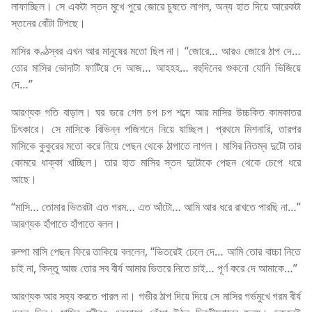
লাফাচ্ছিল। সে একটা স্তন মুখে পুরে জোরে চুষতে লাগল, অন্য হাত দিয়ে আরেকটা
স্তনের বোঁটা টিপছে।
মাসির কণ্ঠস্বর এখন আর মানুষের মতো ছিল না। “জোরে… আরও জোরে ঠাপ দে…
তোর মাসির ভোদাটা ফাটিয়ে দে আজ… আহহহ… বহুদিনের শুকনো যোনি ভিজিয়ে
দে…”
আরণ্যক গতি বাড়াল। ঘর ভরে গেল চপ চপ শব্দে আর মাসির উচ্চকিত কামকাতর
চিৎকারে। সে মাসিকে বিভিন্ন পজিশনে নিয়ে যাচ্ছিল। প্রথমে মিশনারি, তারপর
মাসিকে কুকুরের মতো করে নিয়ে পেছন থেকে ঠাপাতে লাগল। মাসির নিতম্ব দুটো তার
কোমরে ধাক্কা খাচ্ছিল। তার হাত মাসির স্তন দুটোকে পেছন থেকে চেপে ধরে
আছে।
“মাসি… তোমার ভিতরটা এত গরম… এত আঁটো… আমি আর ধরে রাখতে পারছি না…”
আরণ্যক হাঁপাতে হাঁপাতে বলল।
রুম্পা মাসি পেছন ফিরে তাকিয়ে বললেন, “ভিতরেই ঢেলে দে… আমি তোর বাচ্চা নিতে
চাই না, কিন্তু আজ তোর সব বীর্য আমার ভিতরে নিতে চাই… পূর্ণ করে দে আমাকে…”
আরণ্যক আর সহ্য করতে পারল না। গভীর ঠাপ দিয়ে দিয়ে সে মাসির গর্ভমুখে গরম বীর্য