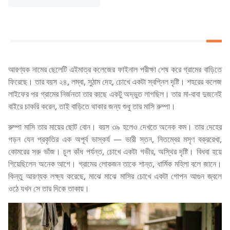
আরণ্যক নামের ছেলেটি এইমাত্র কলেজের ফাইনাল পরীক্ষা শেষ করে গ্রামের বাড়িতে
ফিরেছে। তার বয়স ২৪, লম্বা, সুঠাম দেহ, চোখে একটা স্বপ্নিল দৃষ্টি। শহরের কলেজ
লাইফের পর গ্রামের নির্জনতা তার কাছে একটু অদ্ভুত লাগছিল। তার মা-বাবা দুজনেই
বাইরে চাকরি করেন, তাই বাড়িতে থাকার জন্য শুধু তার মাসি রুম্পা।
রুম্পা মাসি তার মায়ের ছোট বোন। বয়স ৩৯ হলেও দেখতে অনেক কম। তার দেহের
গড়ন যেন প্রকৃতির এক অপূর্ব ভাস্কর্য — ভারী স্তন, নিতম্বের মসৃণ বক্ররেখা,
কোমরের সরু ভাঁজ। চুল কাঁধ পর্যন্ত, চোখে একটা গভীর, অস্থির দৃষ্টি। বিধবা হয়ে
গিয়েছিলেন অনেক আগে। গ্রামের লোকজন তাকে শান্ত, ধার্মিক মহিলা বলে জানে।
কিন্তু আরণ্যক লক্ষ্য করেছে, মাঝে মাঝে মাসির চোখে একটা গোপন আগুন জ্বলে
ওঠে যখন সে তার দিকে তাকায়।