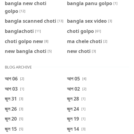
bangla new choti
bangla panu golpo
[1]
golpo
[12]
bangla scanned choti
bangla sex video
[13]
[3]
banglachoti
choti golpo
[11]
[61]
choti golpo new
ma chele choti
[8]
[2]
new bangla choti
new choti
[5]
[3]
BLOG ARCHIVE
আগ 06
আগ 05
[2]
[4]
আগ 03
আগ 02
[1]
[2]
জুল 31
জুল 28
[3]
[1]
জুল 26
জুল 24
[3]
[1]
জুল 20
জুল 19
[5]
[1]
জুল 15
জুল 14
[5]
[3]