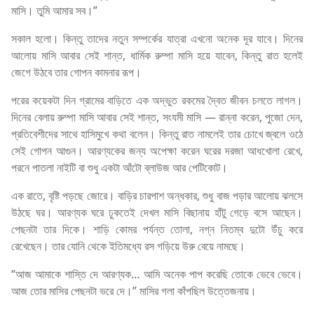
মাসি। তুমি আমার সব।”
সকাল হলো। কিন্তু তাদের নতুন সম্পর্কের যাত্রা এখনো অনেক দূর যাবে। দিনের
আলোয় মাসি আবার সেই শান্ত, ধার্মিক রুম্পা মাসি হয়ে যাবেন, কিন্তু রাত হলেই
জেগে উঠবে তার গোপন কামনার রূপ।
পরের কয়েকটা দিন গ্রামের বাড়িতে এক অদ্ভুত রকমের দ্বৈত জীবন চলতে লাগল।
দিনের বেলায় রুম্পা মাসি আবার সেই শান্ত, সংযমী মাসি — রান্না করেন, পুজো দেন,
প্রতিবেশীদের সাথে হাসিমুখে কথা বলেন। কিন্তু রাত নামলেই তার চোখে জ্বলে ওঠে
সেই গোপন আগুন। আরণ্যকের জন্য অপেক্ষা করেন ঘরের দরজা আধখোলা রেখে,
পরনে পাতলা নাইটি বা শুধু একটা আঁটো ব্লাউজ আর পেটিকোট।
এক রাতে, বৃষ্টি পড়ছে জোরে। বাড়ির চারপাশ অন্ধকার, শুধু বাজ পড়ার আলোয় ঝলসে
উঠছে ঘর। আরণ্যক ঘরে ঢুকতেই দেখল মাসি বিছানায় হাঁটু গেড়ে বসে আছেন।
পেছনটা তার দিকে। শাড়ি কোমর পর্যন্ত তোলা, নগ্ন নিতম্ব দুটো উঁচু করে
রেখেছেন। তার যোনি থেকে ইতিমধ্যে রস গড়িয়ে উরু বেয়ে নামছে।
“আজ আমাকে শাস্তি দে আরণ্যক… আমি অনেক পাপ করেছি তোকে ভেবে ভেবে।
আজ তোর মাসির পেছনটা ভরে দে।” মাসির গলা কাঁপছিল উত্তেজনায়।