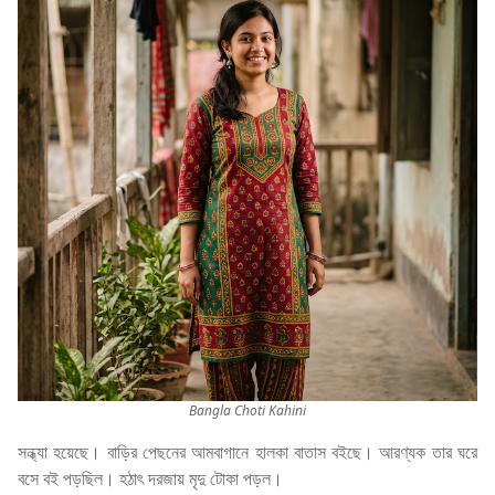
Bangla Choti Kahini
সন্ধ্যা হয়েছে। বাড়ির পেছনের আমবাগানে হালকা বাতাস বইছে। আরণ্যক তার ঘরে
বসে বই পড়ছিল। হঠাৎ দরজায় মৃদু টোকা পড়ল।