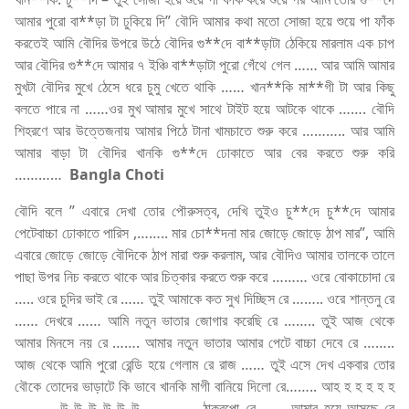
আমার পুরো বা**ড়া টা ঢুকিয়ে দি” বৌদি আমার কথা মতো সোজা হয়ে শুয়ে পা ফাঁক
করতেই আমি বৌদির উপরে উঠে বৌদির গু**দে বা**ড়াটা ঠেকিয়ে মারলাম এক চাপ
আর বৌদির গু**দে আমার ৭ ইঞ্চি বা**ড়াটা পুরো গেঁথে গেল …… আর আমি আমার
মুখটা বৌদির মুখে ঠেসে ধরে চুমু খেতে থাকি …… খান**কি মা**গী টা আর কিছু
বলতে পারে না ……ওর মুখ আমার মুখে সাথে টাইট হয়ে আটকে থাকে ……. বৌদি
শিহরণে আর উত্তেজনায় আমার পিঠে টানা খামচাতে শুরু করে ……….. আর আমি
আমার বাড়া টা বৌদির খানকি গু**দে ঢোকাতে আর বের করতে শুরু করি
…………
Bangla Choti
বৌদি বলে ” এবারে দেখা তোর পৌরুসত্ব, দেখি তুইও চু**দে চু**দে আমার
পেটেবাচ্চা ঢোকাতে পারিস ,…….. মার চো**দনা মার জোড়ে জোড়ে ঠাপ মার”, আমি
এবারে জোড়ে জোড়ে বৌদিকে ঠাপ মারা শুরু করলাম, আর বৌদিও আমার তালকে তালে
পাছা উপর নিচ করতে থাকে আর চিত্কার করতে শুরু করে ……… ওরে বোকাচোদা রে
….. ওরে চুদির ভাই রে …… তুই আমাকে কত সুখ দিচ্ছিস রে …….. ওরে শান্তনু রে
…… দেখরে …… আমি নতুন ভাতার জোগার করেছি রে …….. তুই আজ থেকে
আমার মিনসে নয় রে ……. আমার নতুন ভাতার আমার পেটে বাচ্চা দেবে রে ……..
আজ থেকে আমি পুরো রেন্ডি হয়ে গেলাম রে রাজ …… তুই এসে দেখ একবার তোর
বৌকে তোদের ভাড়াটে কি ভাবে খানকি মাগী বানিয়ে দিলো রে…….. আহ হ হ হ হ হ
………. উ উ উ উ উ উ …………. ঠাকুরপো রে …… আমার হয়ে আসছে রে