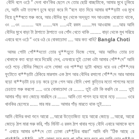
বৌদি বলে ওঠে ” দেনা খান'কির ছেলে দে তোর ছোট্ট বাচ্ছাটাকে, আমার মুখে ঢুকিয়ে
দে, আমি ওটা ততক্ষণ চুষে বড়ো করে দি “বলে হাত দিয়ে আমার বা**ড়াটা ওর মুখে
নিয়ে চু**ষতে শুরু করে, আর বৌদির মুখ থেকে অদ্ভুত সব আওয়াজ বেরোতে থাকে,
ওং …ওং ……… অম …….অম …..এই রকম …….সব আওয়াজ …..আর আমি
বৌদির মুখে বাড়া টা ঠাপাতে ঠাপাতে ওর পোঁদ খেতে থাকি …….. বাড়া থেকে মুখ সরিয়ে
এবারে বলে ওঠে ” ওরে ওঠ রে বোকাচোদা …. আর কত খাবি?
Bangla Choti
আমর গোটা পোঁ**দতো তোর থু**তুতে ভিজে গেছে, আর আমিও তোর চত
খোকাকে কত বড়ো করে দিয়েছি দেখ, এঅবারে তুই ঢোকা ওটা আমার পোঁ**দে” আমি
ওঠে পড়ে বৌদির পিছনে এসে সোজা ওর পা**ছা দুটো খামচে ধরে ওর পোঁ**দের
ফুটোতে বা**ড়াটা ঠেকিয়ে মারলাম এক ঠাপ আর বৌদির রসালো পোঁ**দে আর আমার
বড়ো বা**ড়াটা চড় চড় করে ঢুকে গেল আর বৌদি খেপা কুত্তির মতো পাগলের মতো
চেচাতে শুরু করলো ….. ওরে বোকাচোদা রে …….. তুই এটা কি করলি রে …… তুই
আমার গাঁড় কত জোড়ে মারছিস রে ……. আমি তো পাগল হয়ে যাবো নড়ে …….. ওরে
খানকির ছেলেরে …… মার মার …… আমার গাঁড় মারতে থাক তুই…….
আমি বৌদির কথা শুনে আরো …আরো উত্তেজিত হয়ে আরো জোড়ে …আরো, আরো
জোড়ে ঠাপ মারা শুরু করি, পাঁচ মিনিট এ রকম ঠাপ খাবার পড়ে বৌদি এবারে আমাকে বলে
” এবারে আমার গু**দে তো ঢোকা রে**ন্ডির বাচ্চা” আমি বলি “ঠিক আছে রে
খান**কি. চু**দি – তুই সোজা হয়ে শুয়ে পা ফাঁক করে শুয়ে পর আমি তোর গু**দে