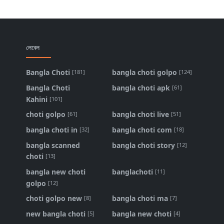
লেবেল
Bangla Choti
bangla choti golpo
[181]
[124]
Bangla Choti
bangla choti apk
[61]
Kahini
[101]
choti golpo
bangla choti live
[61]
[51]
bangla choti in
bangla choti com
[32]
[18]
bangla scanned
bangla choti story
[12]
choti
[13]
bangla new choti
banglachoti
[11]
golpo
[12]
choti golpo new
bangla choti ma
[8]
[7]
new bangla choti
bangla new choti
[5]
[4]