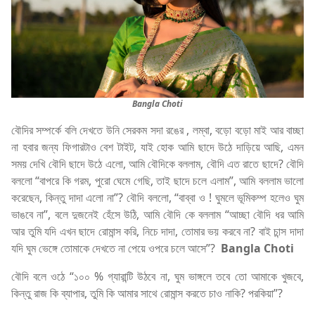
Bangla Choti
বৌদির সম্পর্কে বলি দেখতে উনি সেরকম সদা রঙের , লম্বা, বড়ো বড়ো মাই আর বাচ্ছা
না হবার জন্য ফিগারটাও বেশ টাইট, যাই হোক আমি ছাদে উঠে দাড়িয়ে আছি, এমন
সময় দেখি বৌদি ছাদে উঠে এলো, আমি বৌদিকে বললাম, বৌদি এত রাতে ছাদে? বৌদি
বললো “বাপরে কি গরম, পুরো ঘেমে গেছি, তাই ছাদে চলে এলাম”, আমি বললাম ভালো
করেছেন, কিন্তু দাদা এলো না”? বৌদি বললো, “বাব্বা ও ! ঘুমলে ভূমিকম্প হলেও ঘুম
ভাঙবে না”, বলে দুজনেই হেঁসে উঠি, আমি বৌদি কে বললাম “আচ্ছা বৌদি ধর আমি
আর তুমি যদি এখন ছাদে রোমান্স করি, নিচে দাদা, তোমার ভয় করবে না? বাই চান্স দাদা
যদি ঘুম ভেঙ্গে তোমাকে দেখতে না পেয়ে ওপরে চলে আসে”?
Bangla Choti
বৌদি বলে ওঠে “১০০ % গ্যারান্টি উঠবে না, ঘুম ভাঙ্গলে তবে তো আমাকে খুজবে,
কিন্তু রাজ কি ব্যাপার, তুমি কি আমার সাথে রোমান্স করতে চাও নাকি? পরকিয়া”?