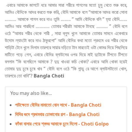
এবারে আমাকে জাপটে ধরে আমার সারা শরীরে পাগলের মতো চুমু খেতে শুরু করে,
আমিও বৌদিকে আদর করতে শুরু করি, বৌদি আমাকে বলে “আমাকে আদর করো সোনা
……… আমাকে পাগল করে দাও তুমি …….. ” আমি বৌদিকে বলি ” হ্যা বৌদি……
আমিও আর পারছিনা ……….. তোমার শরীরটা আমাকে টানছে ……… ” বৌদি বলে
ওঠে “আমার শরীর থেকে শারী , সায়া ব্লুস খুলে আমাকে তোমার সামনে একেবারে
উদোম ল্যাংটো করে দাও ঠাকুরপো” আমি বৌদির কথা মতো প্রথমে ওর শরীর থেকে
শাড়িটা টেনে খুলে দিলাম তারপরে সায়ার দড়িতে টান মারতেই ওটা কোমর দিয়ে পিছলিয়ে
মাটিতে পড়ে গেল, এবারে বৌদির ব্লাউসের ওপর দিয়ে মাই দুটোকে টিপতে টিপতে
বললাম “কি বলেছিলে আমাকে ? দুদু খাওয়া কচি খোকা? এবারে আমি খোকা হয়েই
তোমার দুদু চুষে চুষে খাব ” বৌদি বলে ওঠে “কি গান্ডু রে আগে ব্লাউসটাতো খোল,
তারপরে তো খাবি”?
Bangla Choti
You may also like...
পাটক্ষেতে বৌদির মামাতো বোন সাথে - Bangla Choti
দিদির গুদে প্রথমবার ঢোকানোর গল্প - Bangla Choti
ফাঁকা বাসায় পেয়ে শ্বশুর আমাকে চুদে দিলো - Choti Golpo