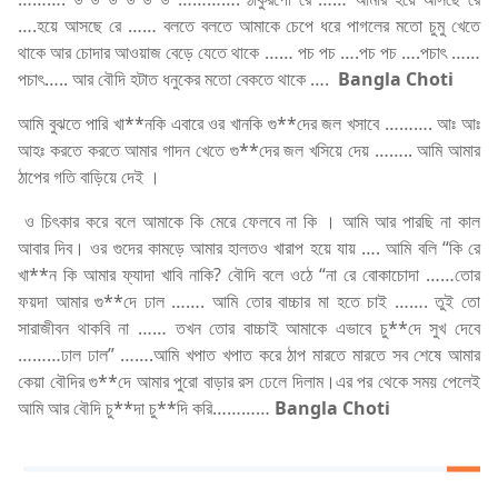
….হয়ে আসছে রে …… বলতে বলতে আমাকে চেপে ধরে পাগলের মতো চুমু খেতে
থাকে আর চোদার আওয়াজ বেড়ে যেতে থাকে …… পচ পচ ….পচ পচ ….পচাৎ ……
পচাৎ….. আর বৌদি হটাত ধনুকের মতো বেকতে থাকে ….
Bangla Choti
আমি বুঝতে পারি খা**নকি এবারে ওর খানকি গু**দের জল খসাবে ………. আঃ আঃ
আহঃ করতে করতে আমার গাদন খেতে গু**দের জল খসিয়ে দেয় …….. আমি আমার
ঠাপের গতি বাড়িয়ে দেই ।
ও চিৎকার করে বলে আমাকে কি মেরে ফেলবে না কি । আমি আর পারছি না কাল
আবার দিব। ওর গুদের কামড়ে আমার হালতও খারাপ হয়ে যায় …. আমি বলি “কি রে
খা**ন কি আমার ফ্যাদা খাবি নাকি? বৌদি বলে ওঠে “না রে বোকাচোদা ……তোর
ফয়দা আমার গু**দে ঢাল ……. আমি তোর বাচ্চার মা হতে চাই ……. তুই তো
সারাজীবন থাকবি না …… তখন তোর বাচ্চাই আমাকে এভাবে চু**দে সুখ দেবে
………ঢাল ঢাল” …….আমি খপাত খপাত করে ঠাপ মারতে মারতে সব শেষে আমার
কেয়া বৌদির গু**দে আমার পুরো বাড়ার রস ঢেলে দিলাম।এর পর থেকে সময় পেলেই
আমি আর বৌদি চু**দা চু**দি করি…………
Bangla Choti