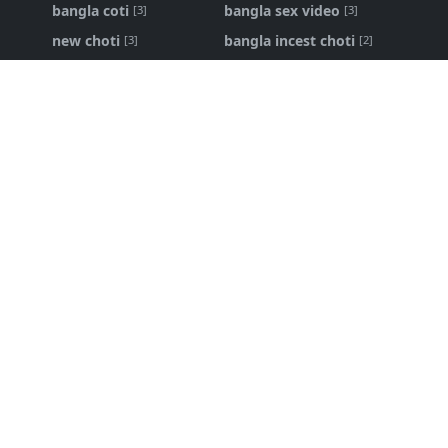
bangla coti
bangla sex video
[3]
[3]
new choti
bangla incest choti
[3]
[2]
ma chele choti
bangla panu golpo
[2]
[1]
Bangla Choti Kahini
Bangla Choti Kahini - বিবাহিত বোনকে
চোদার নেশা
১৬ এপ্রি, ২০২৬
bangla choti live
,
bangla new choti golpo
শ্বশুর আমার জোর করে করলো - bangla new
choti golpo
৩১ জানু, ২০২৬
Bangla Choti
,
bangla choti golpo
পরিবারের ভেতরের লুকানো কাহিনি - bangla
choti golpo
১৮ মে, ২০২৬