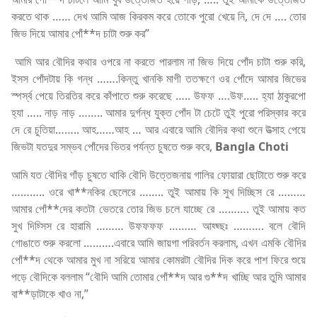
করতে থাক …… দেখ আমি আজ কিরকম করে তোকে পুরো খেয়ে নি, দে দে …. তোর
জিভ দিয়ে আমার পোঁ**দ চাটা শুরু কর”
আমি আর বৌদির কথার ওপরে না করতে পারলাম না জিভ দিয়ে পোঁদ চাটা শুরু করি,
ইসস পোঁদটায় কি গন্ধ …….কিন্তু খানকি মাগী ততক্ষণে ওর পোঁদে আমার জিভের
স্পর্স্ব পেয়ে তিরতির করে কাঁপাতে শুরু করেছে ….. উফফ ….উফ….. হ্যা ঠাকুরপো
হ্যা ….. নাড় নাড় …….. আমার দুর্গন্ধ যুক্ত পোঁদ টা চেটে তুই পুরো পরিস্কার করে
দে রে চুতিয়া…….. আহ……আহ … আর এবারে আমি বৌদির কথা শুনে উত্সাহ পেয়ে
জিভটা যতদুর সম্ভব পোঁদের ভিতর পর্যন্ত চুষতে শুরু করে,
Bangla Choti
আমি যত বৌদির গাঁড় চুষতে থাকি বৌদি উত্তেজনায় গালির ফোয়ারা ছোটাতে শুরু করে
……….. ওরে খা**নকির ছেলেরে …….. তুই আমায় কি সুখ দিচ্ছিস রে ………
আমার পোঁ**দের কতটা ভেতরে তোর জিভ চলে যাচ্ছে রে ………. তুই আমায় কত
সুখ দিচ্সিস রে হারামি ……… উফফফফ ……… আহ্ছ্ছঃ ………. বলে বৌদি
গোঙাতে শুরু করলো ……….এবারে আমি জায়গা পরিবর্তন করলাম, এখন এমকি বৌদির
পোঁ**দ থেকে আমার মুখ না সরিয়ে আমার কোমরটা বৌদির দিক করে পাশ ফিরে শুয়ে
পড়ে বৌদিকে বললাম “বৌদি আমি তোমার পোঁ**দ আর গু**দ খাচ্ছি আর তুমি আমার
বা**ড়াটাকে খাও না,”