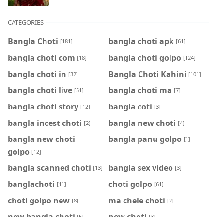
CATEGORIES
Bangla Choti
bangla choti apk
[181]
[61]
bangla choti com
bangla choti golpo
[18]
[124]
bangla choti in
Bangla Choti Kahini
[32]
[101]
bangla choti live
bangla choti ma
[51]
[7]
bangla choti story
bangla coti
[12]
[3]
bangla incest choti
bangla new choti
[2]
[4]
bangla new choti
bangla panu golpo
[1]
golpo
[12]
bangla scanned choti
bangla sex video
[13]
[3]
banglachoti
choti golpo
[11]
[61]
choti golpo new
ma chele choti
[8]
[2]
new bangla choti
new choti
[5]
[3]