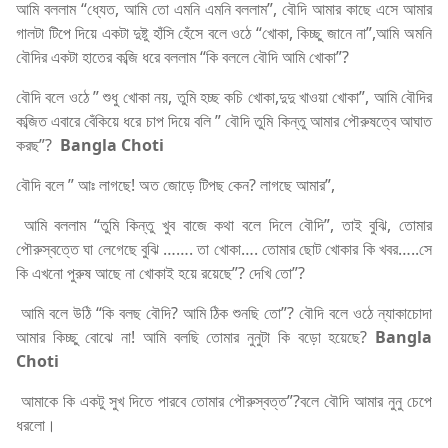
আমি বললাম “ধ্যেত, আমি তো এমনি এমনি বললাম”, বৌদি আমার কাছে এসে আমার
গালটা টিপে দিয়ে একটা দুষ্টু হাঁসি হেঁসে বলে ওঠে “খোকা, কিচ্ছু জানে না”,আমি অমনি
বৌদির একটা হাতের কব্জি ধরে বললাম “কি বললে বৌদি আমি খোকা”?
বৌদি বলে ওঠে ” শুধু খোকা নয়, তুমি হচ্ছ কচি খোকা,দুদু খাওয়া খোকা”, আমি বৌদির
কব্জিত এবারে বেঁকিয়ে ধরে চাপ দিয়ে বলি ” বৌদি তুমি কিন্তু আমার পৌরুষত্বে আঘাত
করছ”?
Bangla Choti
বৌদি বলে ” আঃ লাগছে! অত জোড়ে টিপছ কেন? লাগছে আমার”,
আমি বললাম “তুমি কিন্তু খুব বাজে কথা বলে দিলে বৌদি”, তাই বুঝি, তোমার
পৌরুস্বত্তে ঘা লেগেছে বুঝি ……. তা খোকা…. তোমার ছোট খোকার কি খবর…..সে
কি এখনো পুরুষ আছে না খোকাই হয়ে রয়েছে”? দেখি তো”?
আমি বলে উঠি “কি বলছ বৌদি? আমি ঠিক শুনছি তো”? বৌদি বলে ওঠে ন্যাকাচোদা
আমার কিচ্ছু বোঝে না! আমি বলছি তোমার নুনুটা কি বড়ো হয়েছে?
Bangla
Choti
আমাকে কি একটু সুখ দিতে পারবে তোমার পৌরুস্বত্ত”?বলে বৌদি আমার নুনু চেপে
ধরলো।