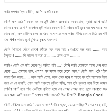
আমি বললাম “হ্যা বৌদি , আমিও একটা বোকা
বৌদি বলে ওঠে ” বোকা নয় রে তুই হচ্ছিস একেবারে বোকাচোদা, দ্বারা আগে আমি
ছাদের মেঝেতে বসি তারপরে তুই আমার কোলে উঠে আমার মাই চুষে যত দুদু আছে সব
খেয়ে নে”, বলে বৌদি ছাদের মেঝেতে বসে পড়ে আর আমি বৌদির কোলে উঠে ওর মাই
এর নিপিল আমার মুখে ঢুকিয়ে চুষতে শুরু করি
বৌদি শিহরণে কেঁপে কেঁপে উঠতে শুরু করে আর গোঙাতে শুরু করে ……. আহ
ঠাকুরপো ……. কি দারুন লাগছে রে …….. চোস চোস ………
আমিও বৌদি কে মাই থেকে মুখ সরিয়ে বলি ….” বৌদি আমি তোমাকে আজ শেষ করে
দেবো ….. তোমার গাঁড়, গু**দ সব জ্যাম করে দেবো আজ,” বৌদি বলে ওঠে “ঠিক
আছে ঠিক আছে…… আজ আমি তোর, আজ তোর মনে যা আছে সব তুই আমাকে নিয়ে
করে নে রে হারামি, শোন আমি প্রথমে কুত্তি হচ্ছি, আর তুই কুত্তা হয়ে গিয়ে আমার
পোঁদটা চাট” বলে গাঁড় কেলিয়ে কুত্তি হয়ে ওর গোদা গোদা পাছা দুটো নাড়াতে শুরু
করে দেয়, আমি বললাম ” তোমার পোঁদ চাটবো? জিভ দিয়ে”?
Bangla Choti
বৌদি খেঁচিয়ে বলে ওঠে ” কেন রে খা**নকির ছেলে, ঘেন্না পাচ্ছিস? শোন রে হারামি,
আমার পোঁ**দ চাটলে আমি খুব উত্তেজিত হয়ে পড়ি, ….. তুই আমাকে উত্তেজিত