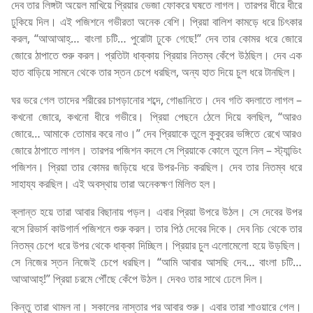
দেব তার লিঙ্গটা অয়েল মাখিয়ে প্রিয়ার ভেজা ফোকরে ঘষতে লাগল। তারপর ধীরে ধীরে
ঢুকিয়ে দিল। এই পজিশনে গভীরতা অনেক বেশি। প্রিয়া বালিশ কামড়ে ধরে চিৎকার
করল, “আআআহ্… বাংলা চটি… পুরোটা ঢুকে গেছে!” দেব তার কোমর ধরে জোরে
জোরে ঠাপাতে শুরু করল। প্রতিটা ধাক্কায় প্রিয়ার নিতম্ব কেঁপে উঠছিল। দেব এক
হাত বাড়িয়ে সামনে থেকে তার স্তন চেপে ধরছিল, অন্য হাত দিয়ে চুল ধরে টানছিল।
ঘর ভরে গেল তাদের শরীরের চাপড়ানোর শব্দে, গোঙানিতে। দেব গতি বদলাতে লাগল –
কখনো জোরে, কখনো ধীরে গভীরে। প্রিয়া পেছনে ঠেলে দিয়ে বলছিল, “আরও
জোরে… আমাকে তোমার করে নাও।” দেব প্রিয়াকে তুলে কুকুরের ভঙ্গিতে রেখে আরও
জোরে ঠাপাতে লাগল। তারপর পজিশন বদলে সে প্রিয়াকে কোলে তুলে নিল – স্ট্যান্ডিং
পজিশন। প্রিয়া তার কোমর জড়িয়ে ধরে উপর-নিচ করছিল। দেব তার নিতম্ব ধরে
সাহায্য করছিল। এই অবস্থায় তারা অনেকক্ষণ মিলিত হল।
ক্লান্ত হয়ে তারা আবার বিছানায় পড়ল। এবার প্রিয়া উপরে উঠল। সে দেবের উপর
বসে রিভার্স কাউগার্ল পজিশনে শুরু করল। তার পিঠ দেবের দিকে। দেব নিচ থেকে তার
নিতম্ব চেপে ধরে উপর থেকে ধাক্কা দিচ্ছিল। প্রিয়ার চুল এলোমেলো হয়ে উড়ছিল।
সে নিজের স্তন নিজেই চেপে ধরছিল। “আমি আবার আসছি দেব… বাংলা চটি…
আআআহ্!” প্রিয়া চরমে পৌঁছে কেঁপে উঠল। দেবও তার সাথে ঢেলে দিল।
কিন্তু তারা থামল না। সকালের নাস্তার পর আবার শুরু। এবার তারা শাওয়ারে গেল।