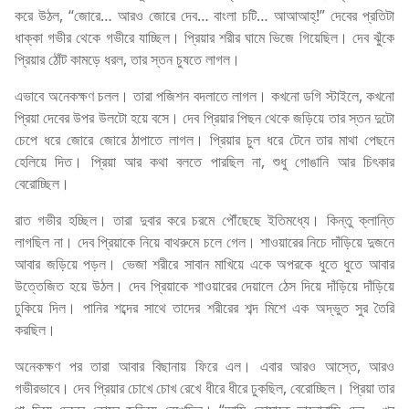
করে উঠল, “জোরে… আরও জোরে দেব… বাংলা চটি… আআআহ্!” দেবের প্রতিটা
ধাক্কা গভীর থেকে গভীরে যাচ্ছিল। প্রিয়ার শরীর ঘামে ভিজে গিয়েছিল। দেব ঝুঁকে
প্রিয়ার ঠোঁট কামড়ে ধরল, তার স্তন চুষতে লাগল।
এভাবে অনেকক্ষণ চলল। তারা পজিশন বদলাতে লাগল। কখনো ডগি স্টাইলে, কখনো
প্রিয়া দেবের উপর উলটো হয়ে বসে। দেব প্রিয়ার পিছন থেকে জড়িয়ে তার স্তন দুটো
চেপে ধরে জোরে জোরে ঠাপাতে লাগল। প্রিয়ার চুল ধরে টেনে তার মাথা পেছনে
হেলিয়ে দিত। প্রিয়া আর কথা বলতে পারছিল না, শুধু গোঙানি আর চিৎকার
বেরোচ্ছিল।
রাত গভীর হচ্ছিল। তারা দুবার করে চরমে পৌঁছেছে ইতিমধ্যে। কিন্তু ক্লান্তি
লাগছিল না। দেব প্রিয়াকে নিয়ে বাথরুমে চলে গেল। শাওয়ারের নিচে দাঁড়িয়ে দুজনে
আবার জড়িয়ে পড়ল। ভেজা শরীরে সাবান মাখিয়ে একে অপরকে ধুতে ধুতে আবার
উত্তেজিত হয়ে উঠল। দেব প্রিয়াকে শাওয়ারের দেয়ালে ঠেস দিয়ে দাঁড়িয়ে দাঁড়িয়ে
ঢুকিয়ে দিল। পানির শব্দের সাথে তাদের শরীরের শব্দ মিশে এক অদ্ভুত সুর তৈরি
করছিল।
অনেকক্ষণ পর তারা আবার বিছানায় ফিরে এল। এবার আরও আস্তে, আরও
গভীরভাবে। দেব প্রিয়ার চোখে চোখ রেখে ধীরে ধীরে ঢুকছিল, বেরোচ্ছিল। প্রিয়া তার