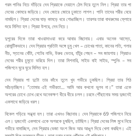
গরম পানির নিচে দাঁড়িয়ে দেব প্রিয়াকে দেয়ালে ঠেস দিয়ে তুলে নিল। প্রিয়া তার পা
দেবের কোমরে জড়িয়ে। দেব জোরে জোরে ঢুকাতে লাগল। পানি তাদের শরীর বেয়ে
নামছিল। প্রিয়া দেবের ঘাড় কামড়ে ধরে গোঙাচ্ছিল। তারপর তারা বাথরুমের ফ্লোরে
শুয়ে মিলিত হল। প্রিয়া উপরে, দেব নিচে।
দুপুরের দিকে তারা খাওয়াদাওয়া করে আবার বিছানায়। এবার অনেক আস্তে,
রোমান্টিকভাবে। দেব প্রিয়ার প্রতিটা অঙ্গে চুমু খেল – চোখের পাতা, কানের লতি, গলার
নীচ, স্তনের বোঁটা, পেটের নাভি, উরুর ভেতর, হাঁটুর পেছন – সব জায়গায়। প্রিয়াও
দেবের শরীর চুমুতে ভরিয়ে দিল। তারা মিশনারি, সাইড বাই সাইড, স্পুনিং – সব
পজিশনে ঘুরে ঘুরে মিলিত হল।
দেব প্রিয়ার পা দুটো তার কাঁধে তুলে খুব গভীরে ঢুকছিল। প্রিয়া তার পিঠ
আঁচড়াচ্ছিল। “তোমার এই গভীরতা… আমি আর কখনো ভুলব না।” তারা একে
অপরের চোখে চোখ রেখে অনেকক্ষণ ধীরে ধীরে চলল। চরমে পৌঁছানোর সময় দুজনেই
একসাথে জড়িয়ে ধরল।
বিকেল গড়িয়ে সন্ধ্যা হল। তারা এখনও বিছানায়। দেব প্রিয়াকে 69 পজিশনে নিয়ে
এল। দুজনেই একসাথে একে অপরকে চুষছিল, চাটছিল। প্রিয়া দেবের লিঙ্গ মুখে নিয়ে
গভীরে নামাচ্ছিল, দেব প্রিয়ার ভেজা অংশ জিভ আর আঙুল দিয়ে খেলা করছিল। এই
সময়টা ছিল অসম্ভব তীব্র। তারা দুবার চরমে পৌঁছাল এই পজিশনে।