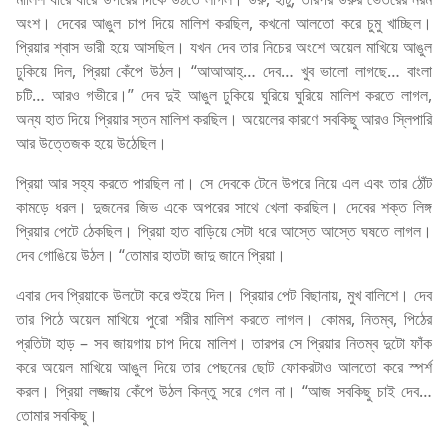
অংশ। দেবের আঙুল চাপ দিয়ে মালিশ করছিল, কখনো আলতো করে চুমু খাচ্ছিল।
প্রিয়ার শ্বাস ভারী হয়ে আসছিল। যখন দেব তার নিচের অংশে অয়েল মাখিয়ে আঙুল
ঢুকিয়ে দিল, প্রিয়া কেঁপে উঠল। “আআআহ্… দেব… খুব ভালো লাগছে… বাংলা
চটি… আরও গভীরে।” দেব দুই আঙুল ঢুকিয়ে ঘুরিয়ে ঘুরিয়ে মালিশ করতে লাগল,
অন্য হাত দিয়ে প্রিয়ার স্তন মালিশ করছিল। অয়েলের কারণে সবকিছু আরও স্লিপারি
আর উত্তেজক হয়ে উঠেছিল।
প্রিয়া আর সহ্য করতে পারছিল না। সে দেবকে টেনে উপরে নিয়ে এল এবং তার ঠোঁট
কামড়ে ধরল। দুজনের জিভ একে অপরের সাথে খেলা করছিল। দেবের শক্ত লিঙ্গ
প্রিয়ার পেটে ঠেকছিল। প্রিয়া হাত বাড়িয়ে সেটা ধরে আস্তে আস্তে ঘষতে লাগল।
দেব গোঙিয়ে উঠল। “তোমার হাতটা জাদু জানে প্রিয়া।
এবার দেব প্রিয়াকে উলটো করে শুইয়ে দিল। প্রিয়ার পেট বিছানায়, মুখ বালিশে। দেব
তার পিঠে অয়েল মাখিয়ে পুরো শরীর মালিশ করতে লাগল। কোমর, নিতম্ব, পিঠের
প্রতিটা হাড় – সব জায়গায় চাপ দিয়ে মালিশ। তারপর সে প্রিয়ার নিতম্ব দুটো ফাঁক
করে অয়েল মাখিয়ে আঙুল দিয়ে তার পেছনের ছোট ফোকরটাও আলতো করে স্পর্শ
করল। প্রিয়া লজ্জায় কেঁপে উঠল কিন্তু সরে গেল না। “আজ সবকিছু চাই দেব…
তোমার সবকিছু।