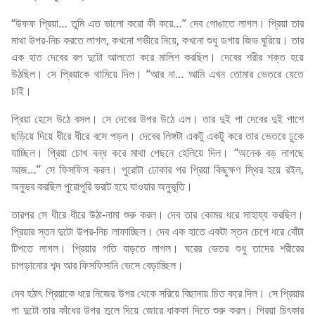
“উফফ প্রিয়া… তুমি এত ভালো করো কী করে…” দেব গোঙাতে লাগল। প্রিয়া তার
মাথা উপর-নিচ করতে লাগল, কখনো গভীরে নিয়ে, কখনো শুধু ডগায় জিভ ঘুরিয়ে। তার
এক হাত দেবের বল দুটো আলতো করে মালিশ করছিল। দেবের শরীর শক্ত হয়ে
উঠছিল। সে প্রিয়াকে থামিয়ে দিল। “আর না… আমি এখন তোমার ভেতরে যেতে
চাই।
প্রিয়া হেসে উঠে বসল। সে দেবের উপর উঠে এল। তার দুই পা দেবের দুই পাশে
ছড়িয়ে দিয়ে ধীরে ধীরে বসে পড়ল। দেবের লিঙ্গটা একটু একটু করে তার ভেতরে ঢুকে
যাচ্ছিল। প্রিয়া চোখ বন্ধ করে মাথা পেছনে হেলিয়ে দিল। “অনেক বড় লাগছে
আজ…” সে ফিসফিস করল। পুরোটা ঢোকার পর প্রিয়া কিছুক্ষণ স্থির হয়ে রইল,
অনুভব করছিল পুরোপুরি ভরাট হয়ে যাওয়ার অনুভূতি।
তারপর সে ধীরে ধীরে উঠা-নামা শুরু করল। দেব তার কোমর ধরে সাহায্য করছিল।
প্রিয়ার স্তন দুটো উপর-নিচ লাফাচ্ছিল। দেব এক হাতে একটা স্তন চেপে ধরে বোঁটা
টিপতে লাগল। প্রিয়ার গতি বাড়তে লাগল। ঘরের ভেতর শুধু তাদের শরীরের
চাপড়ানোর শব্দ আর ফিসফিসানি ভেসে বেড়াচ্ছিল।
দেব হঠাৎ প্রিয়াকে ধরে নিজের উপর থেকে সরিয়ে বিছানায় চিত করে দিল। সে প্রিয়ার
পা দুটো তার কাঁধের উপর তুলে দিয়ে জোরে ধাক্কা দিতে শুরু করল। প্রিয়া চিৎকার