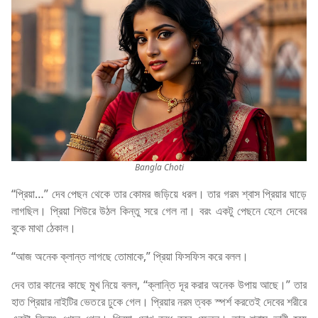
Bangla Choti
“প্রিয়া…” দেব পেছন থেকে তার কোমর জড়িয়ে ধরল। তার গরম শ্বাস প্রিয়ার ঘাড়ে
লাগছিল। প্রিয়া শিউরে উঠল কিন্তু সরে গেল না। বরং একটু পেছনে হেলে দেবের
বুকে মাথা ঠেকাল।
“আজ অনেক ক্লান্ত লাগছে তোমাকে,” প্রিয়া ফিসফিস করে বলল।
দেব তার কানের কাছে মুখ নিয়ে বলল, “ক্লান্তি দূর করার অনেক উপায় আছে।” তার
হাত প্রিয়ার নাইটির ভেতরে ঢুকে গেল। প্রিয়ার নরম ত্বক স্পর্শ করতেই দেবের শরীরে