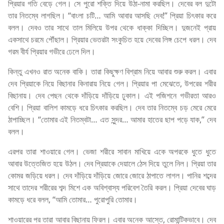
প্রিয়ার গতি বেড়ে গেল। সে পুরো শক্তি দিয়ে উঠা-নামা করছিল। দেবের বল দুটো
তার নিতম্বে লাগছিল। “বাংলা চটি… আমি আবার আসছি দেব!” প্রিয়া চিৎকার করে
বলল। দেবও তার সাথে তাল মিলিয়ে উপর থেকে ধাক্কা দিচ্ছিল। দুজনেই প্রায়
একসাথে চরমে পৌঁছাল। প্রিয়ার ভেতরটা সংকুচিত হয়ে দেবের লিঙ্গ চেপে ধরল। দেব
গরম বীর্য প্রিয়ার গভীরে ঢেলে দিল।
কিন্তু এখনও রাত অনেক বাকি। তারা কিছুক্ষণ বিশ্রাম নিয়ে আবার শুরু করল। এবার
দেব প্রিয়াকে নিয়ে বিছানার কিনারায় নিয়ে গেল। প্রিয়ার পা মেঝেতে, উপরের শরীর
বিছানায়। দেব পেছন থেকে দাঁড়িয়ে দাঁড়িয়ে ঢুকাল। এই পজিশনে গভীরতা আরও
বেশি। প্রিয়া বালিশ কামড়ে ধরে চিৎকার করছিল। দেব তার নিতম্বে চড় মেরে মেরে
ঠাপাচ্ছিল। “তোমার এই নিতম্বটা… এত সুন্দর… আমার হাতের ছাপ পড়ে যাক,” দেব
বলল।
এরপর তারা শাওয়ারে গেল। ভেজা শরীরে সাবান মাখিয়ে একে অপরকে ধুতে ধুতে
আবার উত্তেজিত হয়ে উঠল। দেব প্রিয়াকে দেয়ালে ঠেস দিয়ে তুলে নিল। প্রিয়া তার
কোমর জড়িয়ে ধরল। দেব দাঁড়িয়ে দাঁড়িয়ে জোরে জোরে ঠাপাতে লাগল। পানির শব্দের
সাথে তাদের শরীরের শব্দ মিশে এক অবিশ্বাস্য পরিবেশ তৈরি করল। প্রিয়া দেবের ঘাড়
কামড়ে ধরে বলল, “আমি তোমার… পুরোপুরি তোমার।
শাওয়ারের পর তারা আবার বিছানায় ফিরল। এবার অনেক আস্তে, রোমান্টিকভাবে। দেব