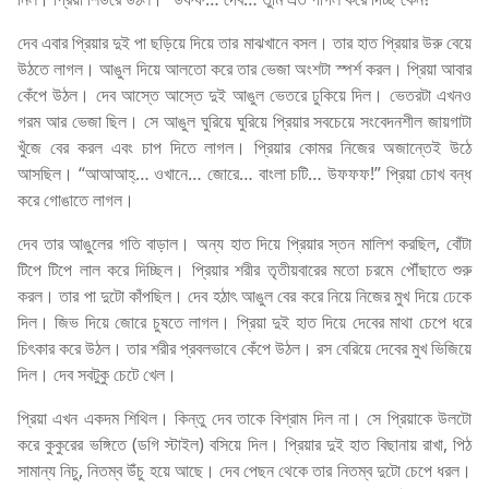
দেব এবার প্রিয়ার দুই পা ছড়িয়ে দিয়ে তার মাঝখানে বসল। তার হাত প্রিয়ার উরু বেয়ে
উঠতে লাগল। আঙুল দিয়ে আলতো করে তার ভেজা অংশটা স্পর্শ করল। প্রিয়া আবার
কেঁপে উঠল। দেব আস্তে আস্তে দুই আঙুল ভেতরে ঢুকিয়ে দিল। ভেতরটা এখনও
গরম আর ভেজা ছিল। সে আঙুল ঘুরিয়ে ঘুরিয়ে প্রিয়ার সবচেয়ে সংবেদনশীল জায়গাটা
খুঁজে বের করল এবং চাপ দিতে লাগল। প্রিয়ার কোমর নিজের অজান্তেই উঠে
আসছিল। “আআআহ্… ওখানে… জোরে… বাংলা চটি… উফফফ!” প্রিয়া চোখ বন্ধ
করে গোঙাতে লাগল।
দেব তার আঙুলের গতি বাড়াল। অন্য হাত দিয়ে প্রিয়ার স্তন মালিশ করছিল, বোঁটা
টিপে টিপে লাল করে দিচ্ছিল। প্রিয়ার শরীর তৃতীয়বারের মতো চরমে পৌঁছাতে শুরু
করল। তার পা দুটো কাঁপছিল। দেব হঠাৎ আঙুল বের করে নিয়ে নিজের মুখ দিয়ে ঢেকে
দিল। জিভ দিয়ে জোরে চুষতে লাগল। প্রিয়া দুই হাত দিয়ে দেবের মাথা চেপে ধরে
চিৎকার করে উঠল। তার শরীর প্রবলভাবে কেঁপে উঠল। রস বেরিয়ে দেবের মুখ ভিজিয়ে
দিল। দেব সবটুকু চেটে খেল।
প্রিয়া এখন একদম শিথিল। কিন্তু দেব তাকে বিশ্রাম দিল না। সে প্রিয়াকে উলটো
করে কুকুরের ভঙ্গিতে (ডগি স্টাইল) বসিয়ে দিল। প্রিয়ার দুই হাত বিছানায় রাখা, পিঠ
সামান্য নিচু, নিতম্ব উঁচু হয়ে আছে। দেব পেছন থেকে তার নিতম্ব দুটো চেপে ধরল।