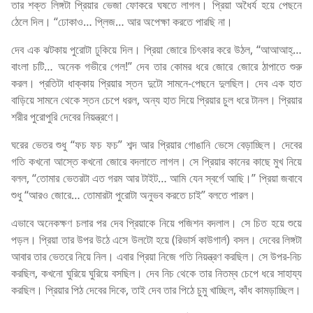
তার শক্ত লিঙ্গটা প্রিয়ার ভেজা ফোকরে ঘষতে লাগল। প্রিয়া অধৈর্য হয়ে পেছনে
ঠেলে দিল। “ঢোকাও… প্লিজ… আর অপেক্ষা করতে পারছি না।
দেব এক ঝটকায় পুরোটা ঢুকিয়ে দিল। প্রিয়া জোরে চিৎকার করে উঠল, “আআআহ্…
বাংলা চটি… অনেক গভীরে গেল!” দেব তার কোমর ধরে জোরে জোরে ঠাপাতে শুরু
করল। প্রতিটা ধাক্কায় প্রিয়ার স্তন দুটো সামনে-পেছনে দুলছিল। দেব এক হাত
বাড়িয়ে সামনে থেকে স্তন চেপে ধরল, অন্য হাত দিয়ে প্রিয়ার চুল ধরে টানল। প্রিয়ার
শরীর পুরোপুরি দেবের নিয়ন্ত্রণে।
ঘরের ভেতর শুধু “ফচ ফচ ফচ” শব্দ আর প্রিয়ার গোঙানি ভেসে বেড়াচ্ছিল। দেবের
গতি কখনো আস্তে কখনো জোরে বদলাতে লাগল। সে প্রিয়ার কানের কাছে মুখ নিয়ে
বলল, “তোমার ভেতরটা এত গরম আর টাইট… আমি যেন স্বর্গে আছি।” প্রিয়া জবাবে
শুধু “আরও জোরে… তোমারটা পুরোটা অনুভব করতে চাই” বলতে পারল।
এভাবে অনেকক্ষণ চলার পর দেব প্রিয়াকে নিয়ে পজিশন বদলাল। সে চিত হয়ে শুয়ে
পড়ল। প্রিয়া তার উপর উঠে এসে উলটো হয়ে (রিভার্স কাউগার্ল) বসল। দেবের লিঙ্গটা
আবার তার ভেতরে নিয়ে নিল। এবার প্রিয়া নিজে গতি নিয়ন্ত্রণ করছিল। সে উপর-নিচ
করছিল, কখনো ঘুরিয়ে ঘুরিয়ে বসছিল। দেব নিচ থেকে তার নিতম্ব চেপে ধরে সাহায্য
করছিল। প্রিয়ার পিঠ দেবের দিকে, তাই দেব তার পিঠে চুমু খাচ্ছিল, কাঁধ কামড়াচ্ছিল।