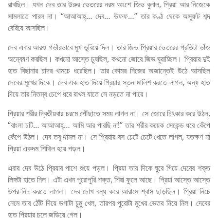
রাখছিল। যখন দেব তার উরুর ভেতরের নরম অংশে জিভ বুলাল, প্রিয়া আর নিজেকে
সামলাতে পারল না। “আআআহ্… দেব… উফফ…” তার কণ্ঠ থেকে অস্ফুট শব্দ
বেরিয়ে আসছিল।
দেব এবার আরও গভীরভাবে মুখ ডুবিয়ে দিল। তার জিভ প্রিয়ার ভেতরের প্রতিটা ভাঁজ
অন্বেষণ করছিল। কখনো আস্তে চুষছিল, কখনো জোরে জিভ ঘুরাচ্ছিল। প্রিয়ার দুই
হাত বিছানার চাদর খামচে ধরেছিল। তার কোমর নিজের অজান্তেই উঠে আসছিল
দেবের মুখের দিকে। দেব এক হাত দিয়ে প্রিয়ার স্তন মালিশ করতে লাগল, অন্য হাত
দিয়ে তার নিতম্ব চেপে ধরে রাখল যাতে সে নড়তে না পারে।
প্রিয়ার শরীর দ্বিতীয়বার চরমে পৌঁছাতে সময় লাগল না। সে জোরে চিৎকার করে উঠল,
“বাংলা চটি… আআআহ্… আমি আর পারছি না!” তার শরীর কয়েক সেকেন্ড ধরে কেঁপে
কেঁপে উঠল। দেব তবু থামল না। সে প্রিয়ার রস চেটে চেটে খেতে লাগল, যতক্ষণ না
প্রিয়া একদম শিথিল হয়ে পড়ল।
এবার দেব উঠে প্রিয়ার পাশে শুয়ে পড়ল। প্রিয়া তার দিকে ঘুরে গিয়ে দেবের শক্ত
লিঙ্গটা হাতে নিল। এটা এখন পুরোপুরি শক্ত, শিরা ফুলে আছে। প্রিয়া আস্তে আস্তে
উপর-নিচ করতে লাগল। দেব চোখ বন্ধ করে আরামে শ্বাস ছাড়ছিল। প্রিয়া নিচে
নেমে তার ঠোঁট দিয়ে ডগাটা চুমু খেল, তারপর পুরোটা মুখের ভেতর নিয়ে নিল। দেবের
হাত প্রিয়ার চুলে জড়িয়ে গেল।