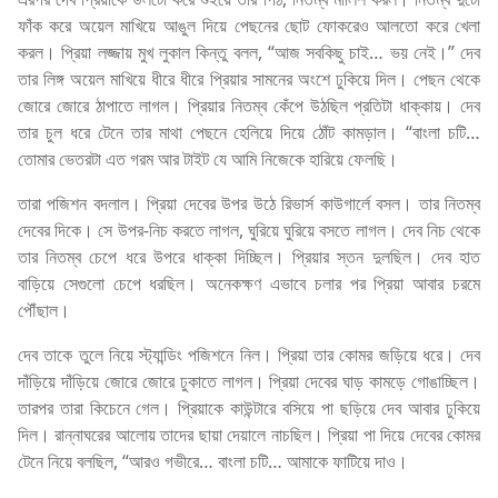
ফাঁক করে অয়েল মাখিয়ে আঙুল দিয়ে পেছনের ছোট ফোকরেও আলতো করে খেলা
করল। প্রিয়া লজ্জায় মুখ লুকাল কিন্তু বলল, “আজ সবকিছু চাই… ভয় নেই।” দেব
তার লিঙ্গ অয়েল মাখিয়ে ধীরে ধীরে প্রিয়ার সামনের অংশে ঢুকিয়ে দিল। পেছন থেকে
জোরে জোরে ঠাপাতে লাগল। প্রিয়ার নিতম্ব কেঁপে উঠছিল প্রতিটা ধাক্কায়। দেব
তার চুল ধরে টেনে তার মাথা পেছনে হেলিয়ে দিয়ে ঠোঁট কামড়াল। “বাংলা চটি…
তোমার ভেতরটা এত গরম আর টাইট যে আমি নিজেকে হারিয়ে ফেলছি।
তারা পজিশন বদলাল। প্রিয়া দেবের উপর উঠে রিভার্স কাউগার্লে বসল। তার নিতম্ব
দেবের দিকে। সে উপর-নিচ করতে লাগল, ঘুরিয়ে ঘুরিয়ে বসতে লাগল। দেব নিচ থেকে
তার নিতম্ব চেপে ধরে উপরে ধাক্কা দিচ্ছিল। প্রিয়ার স্তন দুলছিল। দেব হাত
বাড়িয়ে সেগুলো চেপে ধরছিল। অনেকক্ষণ এভাবে চলার পর প্রিয়া আবার চরমে
পৌঁছাল।
দেব তাকে তুলে নিয়ে স্ট্যান্ডিং পজিশনে নিল। প্রিয়া তার কোমর জড়িয়ে ধরে। দেব
দাঁড়িয়ে দাঁড়িয়ে জোরে জোরে ঢুকাতে লাগল। প্রিয়া দেবের ঘাড় কামড়ে গোঙাচ্ছিল।
তারপর তারা কিচেনে গেল। প্রিয়াকে কাউন্টারে বসিয়ে পা ছড়িয়ে দেব আবার ঢুকিয়ে
দিল। রান্নাঘরের আলোয় তাদের ছায়া দেয়ালে নাচছিল। প্রিয়া পা দিয়ে দেবের কোমর
টেনে নিয়ে বলছিল, “আরও গভীরে… বাংলা চটি… আমাকে ফাটিয়ে দাও।