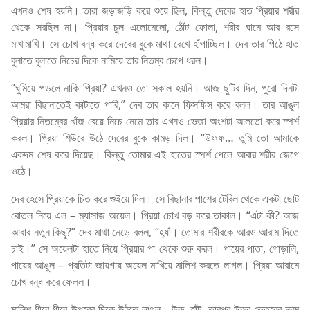
এখনও শেষ হয়নি। তারা জড়াজড়ি করে শুয়ে ছিল, কিন্তু দেবের হাত প্রিয়ার শরীর
থেকে সরছিল না। প্রিয়ার চুল এলোমেলো, ঠোঁট ফোলা, শরীর ঘামে আর রসে
মাখামাখি। সে চোখ বন্ধ করে দেবের বুকে মাথা রেখে হাঁপাচ্ছিল। দেব তার পিঠে হাত
বুলাতে বুলাতে নিচের দিকে নামিয়ে তার নিতম্ব চেপে ধরল।
“ঘুমিয়ে পড়লে নাকি প্রিয়া? এখনও তো সকাল হয়নি। আজ ছুটির দিন, পুরো দিনটা
আমরা বিছানাতেই কাটাতে পারি,” দেব তার কানে ফিসফিস করে বলল। তার আঙুল
প্রিয়ার নিতম্বের খাঁজ বেয়ে নিচে নেমে তার এখনও ভেজা অংশটা আলতো করে স্পর্শ
করল। প্রিয়া শিউরে উঠে দেবের বুকে কামড় দিল। “উফফ… তুমি তো আমাকে
একদম শেষ করে দিয়েছ। কিন্তু তোমার এই হাতের স্পর্শ পেলে আবার শরীর জেগে
ওঠে।
দেব হেসে প্রিয়াকে চিত করে শুইয়ে দিল। সে বিছানার পাশের টেবিল থেকে একটা ছোট
বোতল নিয়ে এল – ম্যাসাজ অয়েল। প্রিয়া চোখ বড় করে তাকাল। “এটা কী? আজ
আবার নতুন কিছু?” দেব মাথা নেড়ে বলল, “হ্যাঁ। তোমার শরীরকে আরও আরাম দিতে
চাই।” সে অয়েলটা হাতে নিয়ে প্রিয়ার পা থেকে শুরু করল। পায়ের পাতা, গোড়ালি,
পায়ের আঙুল – প্রতিটা জায়গায় অয়েল মাখিয়ে মালিশ করতে লাগল। প্রিয়া আরামে
চোখ বন্ধ করে ফেলল।
মালিশ ধীরে ধীরে উপরের দিকে উঠতে লাগল। উরু, হাঁটু, তারপর উরুর ভেতরের নরম