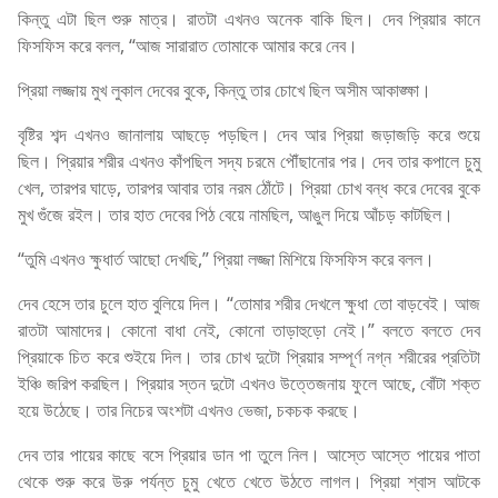
কিন্তু এটা ছিল শুরু মাত্র। রাতটা এখনও অনেক বাকি ছিল। দেব প্রিয়ার কানে
ফিসফিস করে বলল, “আজ সারারাত তোমাকে আমার করে নেব।
প্রিয়া লজ্জায় মুখ লুকাল দেবের বুকে, কিন্তু তার চোখে ছিল অসীম আকাঙ্ক্ষা।
বৃষ্টির শব্দ এখনও জানালায় আছড়ে পড়ছিল। দেব আর প্রিয়া জড়াজড়ি করে শুয়ে
ছিল। প্রিয়ার শরীর এখনও কাঁপছিল সদ্য চরমে পৌঁছানোর পর। দেব তার কপালে চুমু
খেল, তারপর ঘাড়ে, তারপর আবার তার নরম ঠোঁটে। প্রিয়া চোখ বন্ধ করে দেবের বুকে
মুখ গুঁজে রইল। তার হাত দেবের পিঠ বেয়ে নামছিল, আঙুল দিয়ে আঁচড় কাটছিল।
“তুমি এখনও ক্ষুধার্ত আছো দেখছি,” প্রিয়া লজ্জা মিশিয়ে ফিসফিস করে বলল।
দেব হেসে তার চুলে হাত বুলিয়ে দিল। “তোমার শরীর দেখলে ক্ষুধা তো বাড়বেই। আজ
রাতটা আমাদের। কোনো বাধা নেই, কোনো তাড়াহুড়ো নেই।” বলতে বলতে দেব
প্রিয়াকে চিত করে শুইয়ে দিল। তার চোখ দুটো প্রিয়ার সম্পূর্ণ নগ্ন শরীরের প্রতিটা
ইঞ্চি জরিপ করছিল। প্রিয়ার স্তন দুটো এখনও উত্তেজনায় ফুলে আছে, বোঁটা শক্ত
হয়ে উঠেছে। তার নিচের অংশটা এখনও ভেজা, চকচক করছে।
দেব তার পায়ের কাছে বসে প্রিয়ার ডান পা তুলে নিল। আস্তে আস্তে পায়ের পাতা
থেকে শুরু করে উরু পর্যন্ত চুমু খেতে খেতে উঠতে লাগল। প্রিয়া শ্বাস আটকে