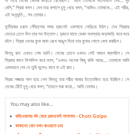
পা দিয়ে দেবের কোমর জড়িয়ে রেখেছিল। “আমি তোমাকে ভালোবাসি দেব… খুব
বেশি,” প্রিয়া বলল। দেব তার কপালে চুমু খেয়ে বলল, “আমিও তোমাকে… এই শরীর,
এই অনুভূতি… সব তোমার।
তৃতীয়বার চরমে পৌঁছানোর সময় দুজনেই একসাথে গোঙিয়ে উঠল। দেব প্রিয়ার
ভেতরে ঢেলে দিল তার সব উত্তাপ। দুজনে ঘামে ভেজা অবস্থায় জড়াজড়ি করে শুয়ে
রইল। প্রিয়া দেবের বুকে মাথা রেখে আঙুল দিয়ে তার বুকের লোমে খেলা করছিল।
কিন্তু রাত এখনও শেষ হয়নি। দেবের চোখে এখনও সেই আগুন জ্বলছিল। সে
প্রিয়ার কানে ফিসফিস করে বলল, “এখনও অনেক কিছু বাকি আছে… তোমাকে আমি
এমনভাবে নেব যে তুমি ভুলেও যাবে না এই রাত।
প্রিয়া লজ্জায় লাল হয়ে গেল কিন্তু তার শরীর আবার উত্তেজিত হয়ে উঠছিল। সে
দেবের ঠোঁটে চুমু খেয়ে বলল, “তাহলে শুরু করো… আমি তোমার।
You may also like...
বাড়িওয়ালার বউ মেয়ে দুজনকেই লাগালাম - Choti Golpo
কাকাতো বোন যখন খাওয়াতে চায়