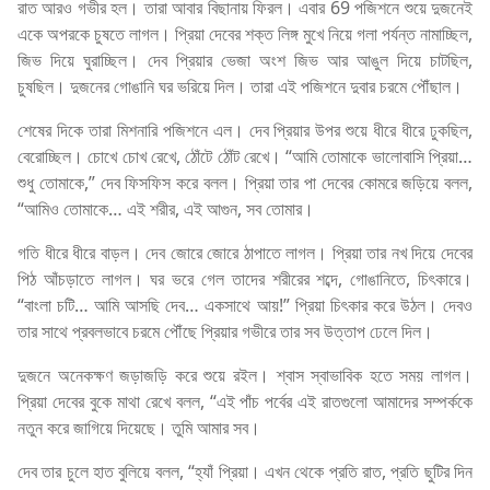
রাত আরও গভীর হল। তারা আবার বিছানায় ফিরল। এবার 69 পজিশনে শুয়ে দুজনেই
একে অপরকে চুষতে লাগল। প্রিয়া দেবের শক্ত লিঙ্গ মুখে নিয়ে গলা পর্যন্ত নামাচ্ছিল,
জিভ দিয়ে ঘুরাচ্ছিল। দেব প্রিয়ার ভেজা অংশ জিভ আর আঙুল দিয়ে চাটছিল,
চুষছিল। দুজনের গোঙানি ঘর ভরিয়ে দিল। তারা এই পজিশনে দুবার চরমে পৌঁছাল।
শেষের দিকে তারা মিশনারি পজিশনে এল। দেব প্রিয়ার উপর শুয়ে ধীরে ধীরে ঢুকছিল,
বেরোচ্ছিল। চোখে চোখ রেখে, ঠোঁটে ঠোঁট রেখে। “আমি তোমাকে ভালোবাসি প্রিয়া…
শুধু তোমাকে,” দেব ফিসফিস করে বলল। প্রিয়া তার পা দেবের কোমরে জড়িয়ে বলল,
“আমিও তোমাকে… এই শরীর, এই আগুন, সব তোমার।
গতি ধীরে ধীরে বাড়ল। দেব জোরে জোরে ঠাপাতে লাগল। প্রিয়া তার নখ দিয়ে দেবের
পিঠ আঁচড়াতে লাগল। ঘর ভরে গেল তাদের শরীরের শব্দে, গোঙানিতে, চিৎকারে।
“বাংলা চটি… আমি আসছি দেব… একসাথে আয়!” প্রিয়া চিৎকার করে উঠল। দেবও
তার সাথে প্রবলভাবে চরমে পৌঁছে প্রিয়ার গভীরে তার সব উত্তাপ ঢেলে দিল।
দুজনে অনেকক্ষণ জড়াজড়ি করে শুয়ে রইল। শ্বাস স্বাভাবিক হতে সময় লাগল।
প্রিয়া দেবের বুকে মাথা রেখে বলল, “এই পাঁচ পর্বের এই রাতগুলো আমাদের সম্পর্ককে
নতুন করে জাগিয়ে দিয়েছে। তুমি আমার সব।
দেব তার চুলে হাত বুলিয়ে বলল, “হ্যাঁ প্রিয়া। এখন থেকে প্রতি রাত, প্রতি ছুটির দিন