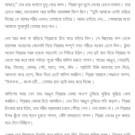
থাকবে,” দেব তার কপালে চুমু খেয়ে বলল। প্রিয়া মুখ তুলে দেবের চোখে তাকাল। তার
চোখে লজ্জা, ভালোবাসা আর অসীম আকাঙ্ক্ষা মিশে ছিল। “তুমি আমাকে এতটা ভরিয়ে
দিয়েছ যে আমার শরীর এখনও তোমাকে চাইছে। আরও চাইছে দেব… শেষবারের মতো
আমাকে পুরোপুরি তোমার করে নাও।
দেব আর কথা না বাড়িয়ে প্রিয়াকে চিত করে শুইয়ে দিল। সে বিছানার পাশ থেকে
ম্যাসাজ অয়েলের বোতলটা নিয়ে প্রিয়ার সম্পূর্ণ নগ্ন শরীরে অয়েল ঢেলে দিল। ঠান্ডা
অয়েল প্রিয়ার গরম ত্বকে পড়তেই সে শিউরে উঠল। দেব দুই হাত দিয়ে প্রিয়ার পা
থেকে শুরু করে মাথা পর্যন্ত পুরো শরীর মালিশ করতে লাগল। পায়ের আঙুল, গোড়ালি,
উরু, নিতম্ব, কোমর, পেট, স্তন, গলা, কাঁধ – প্রতিটা ইঞ্চি জায়গায় চাপ দিয়ে,
আলতো করে চেপে, জিভ দিয়ে চেটে মালিশ করছিল। প্রিয়া আরামে গোঙাতে লাগল,
“উফফফ… বাংলা চটি… তোমার হাত দুটো জাদু করে দিচ্ছে।
মালিশের সময় দেব তার আঙুল প্রিয়ার ভেজা অংশে ঢুকিয়ে ঘুরিয়ে ঘুরিয়ে খেলা
করছিল। প্রিয়ার কোমর উঠে আসছিল। দেব তিন আঙুল ঢুকিয়ে গতি বাড়াল। প্রিয়া
চিৎকার করে উঠল, তার শরীর প্রথমবার চরমে পৌঁছে গেল। দেব থামল না। সে প্রিয়ার
উপর ঝুঁকে তার স্তন চুষতে লাগল, বোঁটা কামড়াতে লাগল। প্রিয়া দেবের চুল খামচে
ধরে টেনে নিচ্ছিল।
এরপর দেব প্রিয়াকে উলটো করে শুইয়ে তার পিঠ, নিতম্ব মালিশ করল। নিতম্ব দুটো