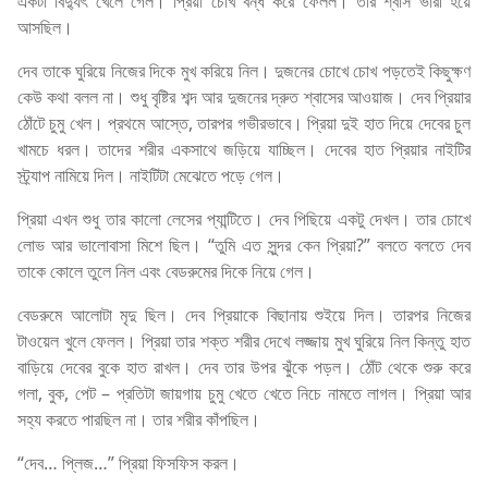
একটা বিদ্যুৎ খেলে গেল। প্রিয়া চোখ বন্ধ করে ফেলল। তার শ্বাস ভারী হয়ে
আসছিল।
দেব তাকে ঘুরিয়ে নিজের দিকে মুখ করিয়ে নিল। দুজনের চোখে চোখ পড়তেই কিছুক্ষণ
কেউ কথা বলল না। শুধু বৃষ্টির শব্দ আর দুজনের দ্রুত শ্বাসের আওয়াজ। দেব প্রিয়ার
ঠোঁটে চুমু খেল। প্রথমে আস্তে, তারপর গভীরভাবে। প্রিয়া দুই হাত দিয়ে দেবের চুল
খামচে ধরল। তাদের শরীর একসাথে জড়িয়ে যাচ্ছিল। দেবের হাত প্রিয়ার নাইটির
স্ট্র্যাপ নামিয়ে দিল। নাইটিটা মেঝেতে পড়ে গেল।
প্রিয়া এখন শুধু তার কালো লেসের প্যান্টিতে। দেব পিছিয়ে একটু দেখল। তার চোখে
লোভ আর ভালোবাসা মিশে ছিল। “তুমি এত সুন্দর কেন প্রিয়া?” বলতে বলতে দেব
তাকে কোলে তুলে নিল এবং বেডরুমের দিকে নিয়ে গেল।
বেডরুমে আলোটা মৃদু ছিল। দেব প্রিয়াকে বিছানায় শুইয়ে দিল। তারপর নিজের
টাওয়েল খুলে ফেলল। প্রিয়া তার শক্ত শরীর দেখে লজ্জায় মুখ ঘুরিয়ে নিল কিন্তু হাত
বাড়িয়ে দেবের বুকে হাত রাখল। দেব তার উপর ঝুঁকে পড়ল। ঠোঁট থেকে শুরু করে
গলা, বুক, পেট – প্রতিটা জায়গায় চুমু খেতে খেতে নিচে নামতে লাগল। প্রিয়া আর
সহ্য করতে পারছিল না। তার শরীর কাঁপছিল।
“দেব… প্লিজ…” প্রিয়া ফিসফিস করল।