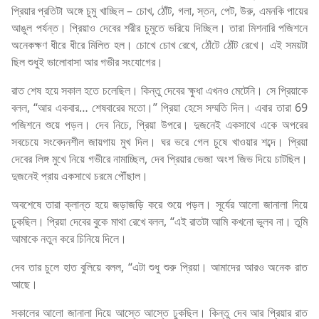
প্রিয়ার প্রতিটা অঙ্গে চুমু খাচ্ছিল – চোখ, ঠোঁট, গলা, স্তন, পেট, উরু, এমনকি পায়ের
আঙুল পর্যন্ত। প্রিয়াও দেবের শরীর চুমুতে ভরিয়ে দিচ্ছিল। তারা মিশনারি পজিশনে
অনেকক্ষণ ধীরে ধীরে মিলিত হল। চোখে চোখ রেখে, ঠোঁটে ঠোঁট রেখে। এই সময়টা
ছিল শুধুই ভালোবাসা আর গভীর সংযোগের।
রাত শেষ হয়ে সকাল হতে চলেছিল। কিন্তু দেবের ক্ষুধা এখনও মেটেনি। সে প্রিয়াকে
বলল, “আর একবার… শেষবারের মতো।” প্রিয়া হেসে সম্মতি দিল। এবার তারা 69
পজিশনে শুয়ে পড়ল। দেব নিচে, প্রিয়া উপরে। দুজনেই একসাথে একে অপরের
সবচেয়ে সংবেদনশীল জায়গায় মুখ দিল। ঘর ভরে গেল চুষে খাওয়ার শব্দে। প্রিয়া
দেবের লিঙ্গ মুখে নিয়ে গভীরে নামাচ্ছিল, দেব প্রিয়ার ভেজা অংশ জিভ দিয়ে চাটছিল।
দুজনেই প্রায় একসাথে চরমে পৌঁছাল।
অবশেষে তারা ক্লান্ত হয়ে জড়াজড়ি করে শুয়ে পড়ল। সূর্যের আলো জানালা দিয়ে
ঢুকছিল। প্রিয়া দেবের বুকে মাথা রেখে বলল, “এই রাতটা আমি কখনো ভুলব না। তুমি
আমাকে নতুন করে চিনিয়ে দিলে।
দেব তার চুলে হাত বুলিয়ে বলল, “এটা শুধু শুরু প্রিয়া। আমাদের আরও অনেক রাত
আছে।
সকালের আলো জানালা দিয়ে আস্তে আস্তে ঢুকছিল। কিন্তু দেব আর প্রিয়ার রাত