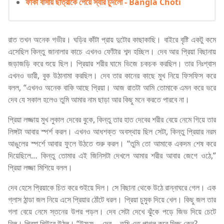
ফাঁকা বাসায় ছাত্রীকে পেয়ে স্যার চুদলো - Bangla Choti
রাত তখন অনেক গভীর। ঘড়ির কাঁটা প্রায় দুটোর কাছাকাছি। বাইরে বৃষ্টি একটু কমে
এসেছিল কিন্তু জানালার কাচে এখনও ফোঁটার শব্দ হচ্ছিল। দেব আর প্রিয়া বিছানায়
জড়াজড়ি করে শুয়ে ছিল। প্রিয়ার শরীর ঘামে ভিজে চকচক করছিল। তার নিঃশ্বাস
এখনও ভারী, বুক উঠানামা করছিল। দেব তার কানের কাছে মুখ নিয়ে ফিসফিস করে
বলল, “এখনও অনেক বাকি আছে প্রিয়া। আজ রাতটা আমি তোমাকে এমন করে ভরে
দেব যে সকাল হলেও তুমি আমার নাম ছাড়া আর কিছু মনে করতে পারবে না।
প্রিয়া লজ্জায় মুখ লুকাল দেবের বুকে, কিন্তু তার হাত দেবের শরীর বেয়ে নেমে গিয়ে তার
লিঙ্গটা আবার স্পর্শ করল। এখনও আধশক্ত অবস্থায় ছিল সেটা, কিন্তু প্রিয়ার নরম
আঙুলের স্পর্শে আবার ফুলে উঠতে শুরু করল। “তুমি তো আমাকে একদম শেষ করে
দিয়েছিলে… কিন্তু তোমার এই জিনিসটা দেখলে আমার শরীর আবার জেগে ওঠে,”
প্রিয়া লজ্জা মিশিয়ে বলল।
দেব হেসে প্রিয়াকে চিত করে শুইয়ে দিল। সে বিছানা থেকে উঠে রান্নাঘরে গেল। এক
গ্লাস ঠান্ডা জল নিয়ে এসে প্রিয়ার ঠোঁটে ধরল। প্রিয়া চুমুক দিয়ে খেল। কিছু জল তার
গলা বেয়ে নেমে স্তনের উপর পড়ল। দেব সেটা দেখে ঝুঁকে পড়ে জিভ দিয়ে চেটে
নিল। প্রিয়া শিউরে উঠল। “উফফ… দেব… তুমি এত পাগল করে দিচ্ছ কেন?