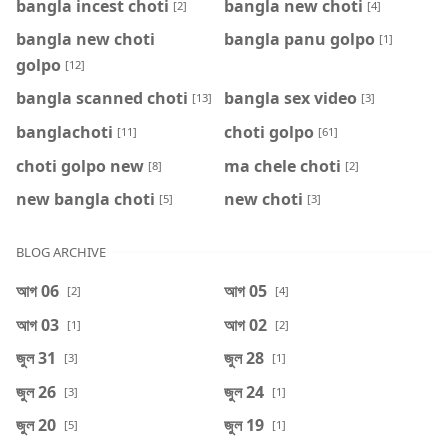
bangla incest choti
bangla new choti
[2]
[4]
bangla new choti
bangla panu golpo
[1]
golpo
[12]
bangla scanned choti
bangla sex video
[13]
[3]
banglachoti
choti golpo
[11]
[61]
choti golpo new
ma chele choti
[8]
[2]
new bangla choti
new choti
[5]
[3]
BLOG ARCHIVE
আগ 06
আগ 05
[2]
[4]
আগ 03
আগ 02
[1]
[2]
জুল 31
জুল 28
[3]
[1]
জুল 26
জুল 24
[3]
[1]
জুল 20
জুল 19
[5]
[1]