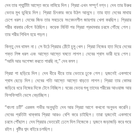
দেব তার প্যান্টিটা আস্তে করে নামিয়ে দিল। প্রিয়া এখন সম্পূর্ণ নগ্ন। দেব তার উরুর
ভেতর মুখ ডুবিয়ে দিল। প্রিয়া চিৎকার করে উঠল আনন্দে। তার হাত দেবের মাথায়
চেপে ধরল। দেবের জিভ তার সবচেয়ে সংবেদনশীল জায়গায় খেলা করছিল। প্রিয়ার
শরীর বারবার কেঁপে উঠছিল। কয়েক মিনিট পর প্রিয়া প্রথমবার চরমে পৌঁছে গেল।
তার শরীর শিথিল হয়ে পড়ল।
কিন্তু দেব থামল না। সে উঠে প্রিয়ার ঠোঁটে চুমু খেল। প্রিয়া নিজের হাত দিয়ে দেবের
শক্ত লিঙ্গ ধরল এবং আস্তে আস্তে ঘষতে লাগল। দেবের শ্বাস ভারী হয়ে গেল।
“আমি আর অপেক্ষা করতে পারছি না,” দেব বলল।
প্রিয়া পা ছড়িয়ে দিল। দেব ধীরে ধীরে তার ভেতরে ঢুকে গেল। দুজনেই একসাথে
শ্বাস ছেড়ে দিল। দেবের গতি আস্তে আস্তে বাড়তে লাগল। প্রিয়া তার কোমর
জড়িয়ে ধরে নিজের দিকে টেনে নিচ্ছিল। ঘরের ভেতর শুধু তাদের শরীরের আওয়াজ আর
ফিসফিসানি ভেসে বেড়াচ্ছিল।
“বাংলা চটি” এরকম গভীর অনুভূতি দেব আর প্রিয়া আগে কখনো অনুভব করেনি।
দেবের প্রতিটা ধাক্কায় প্রিয়া আরও বেশি করে চাইছিল। তারা দুজনেই একসাথে
চরমে পৌঁছাল। দেব প্রিয়ার ভেতরেই ঢেলে দিল নিজেকে। দুজনে জড়াজড়ি করে শুয়ে
রইল। বৃষ্টির শব্দ বাইরে চলছিল।