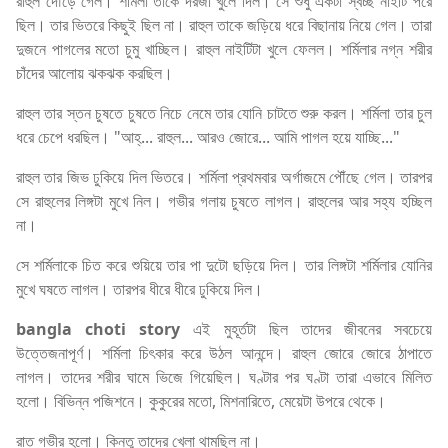
রাহুল দৌড়ে গেল। শর্মিলা তাকে দরজা খুলে দিল। সে শুধু একটা স্বচ্ছ নাইটি পরে
ছিল। তার ভিতরে কিছুই ছিল না। রাহুল তাকে জড়িয়ে ধরে বিছানায় নিয়ে গেল। তারা
দুজনে পাগলের মতো চুমু খাচ্ছিল। রাহুল নাইটিটা খুলে ফেলল। শর্মিলার নগ্ন শরীর
চাঁদের আলোয় ঝকঝক করছিল।
রাহুল তার স্তন চুষতে চুষতে নিচে নেমে তার যোনি চাটতে শুরু করল। শর্মিলা তার চুল
ধরে চেপে ধরছিল। "আহ্... রাহুল... আরও জোরে... আমি পাগল হয়ে যাচ্ছি..."
রাহুল তার জিভ ঢুকিয়ে দিল ভিতরে। শর্মিলা প্রথমবার অর্গাজমে পৌঁছে গেল। তারপর
সে রাহুলের লিঙ্গটা মুখে নিল। গভীর গলায় চুষতে লাগল। রাহুলের আর সহ্য হচ্ছিল
না।
সে শর্মিলাকে চিত করে শুয়িয়ে তার পা দুটো ছড়িয়ে দিল। তার লিঙ্গটা শর্মিলার যোনির
মুখে ঘষতে লাগল। তারপর ধীরে ধীরে ঢুকিয়ে দিল।
bangla choti story
এই মুহূর্তটা ছিল তাদের জীবনের সবচেয়ে
উত্তেজনাপূর্ণ। শর্মিলা চিৎকার করে উঠল আনন্দে। রাহুল জোরে জোরে ঠাপাতে
লাগল। তাদের শরীর ঘামে ভিজে গিয়েছিল। ঘণ্টার পর ঘণ্টা তারা এভাবে মিলিত
হলো। বিভিন্ন পজিশনে। কুকুরের মতো, মিশনারিতে, মেয়েটা উপরে থেকে।
রাত গভীর হলো। কিন্তু তাদের খেলা থামছিল না।