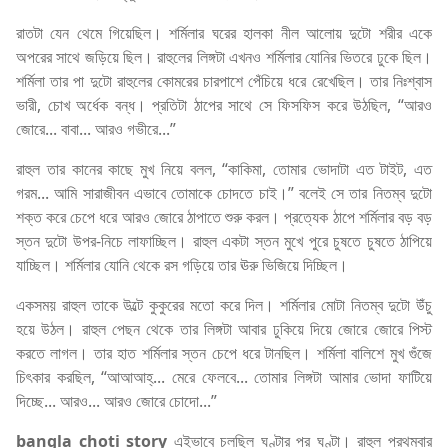
রাতটা যেন থেমে গিয়েছিল। শর্মিলার ঘরের হালকা নীল আলোয় দুটো শরীর একে
অপরের সাথে জড়িয়ে ছিল। রাহুলের লিঙ্গটা এখনও শর্মিলার যোনির ভিতরে ঢুকে ছিল।
শর্মিলা তার পা দুটো রাহুলের কোমরের চারপাশে পেঁচিয়ে ধরে রেখেছিল। তার নিঃশ্বাস
ভারী, চোখ অর্ধেক বন্ধ। প্রতিটা ঠাপের সাথে সে ফিসফিস করে উঠছিল, “আরও
জোরে... বাবা... আরও গভীরে...”
রাহুল তার কানের কাছে মুখ নিয়ে বলল, “কাকিমা, তোমার ভোদাটা এত টাইট, এত
গরম... আমি সারাজীবন এভাবে তোমাকে চোদতে চাই।” বলেই সে তার নিতম্ব দুটো
শক্ত করে চেপে ধরে আরও জোরে ঠাপাতে শুরু করল। প্রত্যেক ঠাপে শর্মিলার বড় বড়
স্তন দুটো উপর-নিচে লাফাচ্ছিল। রাহুল একটা স্তন মুখে পুরে চুষতে চুষতে ঠাপিয়ে
যাচ্ছিল। শর্মিলার যোনি থেকে রস গড়িয়ে তার ঊরু ভিজিয়ে দিচ্ছিল।
একসময় রাহুল তাকে উল্টে কুকুরের মতো করে দিল। শর্মিলার মোটা নিতম্ব দুটো উঁচু
হয়ে উঠল। রাহুল পেছন থেকে তার লিঙ্গটা আবার ঢুকিয়ে দিয়ে জোরে জোরে পিস্ট
করতে লাগল। তার হাত শর্মিলার স্তন চেপে ধরে টানছিল। শর্মিলা বালিশে মুখ গুঁজে
চিৎকার করছিল, “আআআহ্... মেরে ফেলবে... তোমার লিঙ্গটা আমার ভোদা ফাটিয়ে
দিচ্ছে... আরও... আরও জোরে চোদো...”
bangla choti story
এইভাবে চলছিল ঘণ্টার পর ঘণ্টা। রাহুল প্রথমবার