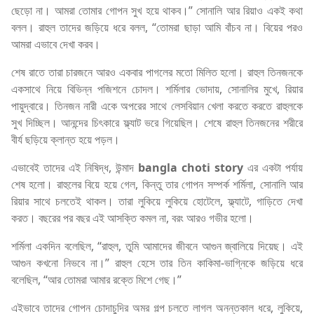
ছেড়ো না। আমরা তোমার গোপন সুখ হয়ে থাকব।” সোনালি আর রিয়াও একই কথা
বলল। রাহুল তাদের জড়িয়ে ধরে বলল, “তোমরা ছাড়া আমি বাঁচব না। বিয়ের পরও
আমরা এভাবে দেখা করব।
শেষ রাতে তারা চারজনে আরও একবার পাগলের মতো মিলিত হলো। রাহুল তিনজনকে
একসাথে নিয়ে বিভিন্ন পজিশনে চোদল। শর্মিলার ভোদায়, সোনালির মুখে, রিয়ার
পায়ুদ্বারে। তিনজন নারী একে অপরের সাথে লেসবিয়ান খেলা করতে করতে রাহুলকে
সুখ দিচ্ছিল। আনন্দের চিৎকারে ফ্ল্যাট ভরে গিয়েছিল। শেষে রাহুল তিনজনের শরীরে
বীর্য ছড়িয়ে ক্লান্ত হয়ে পড়ল।
এভাবেই তাদের এই নিষিদ্ধ, উন্মাদ
bangla choti story
এর একটা পর্যায়
শেষ হলো। রাহুলের বিয়ে হয়ে গেল, কিন্তু তার গোপন সম্পর্ক শর্মিলা, সোনালি আর
রিয়ার সাথে চলতেই থাকল। তারা লুকিয়ে লুকিয়ে হোটেলে, ফ্ল্যাটে, গাড়িতে দেখা
করত। বছরের পর বছর এই আসক্তি কমল না, বরং আরও গভীর হলো।
শর্মিলা একদিন বলেছিল, “রাহুল, তুমি আমাদের জীবনে আগুন জ্বালিয়ে দিয়েছ। এই
আগুন কখনো নিভবে না।” রাহুল হেসে তার তিন কাকিমা-ভাগ্নিকে জড়িয়ে ধরে
বলেছিল, “আর তোমরা আমার রক্তে মিশে গেছ।”
এইভাবে তাদের গোপন চোদাচুদির অমর গল্প চলতে লাগল অনন্তকাল ধরে, লুকিয়ে,