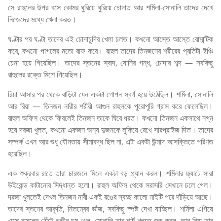
সে রাহুলের উপর বসে কোমর ঘুরিয়ে ঘুরিয়ে চোদাত আর শর্মিলা-সোনালি তাদের দেখে
নিজেদের মধ্যে খেলা করত।
ঘণ্টার পর ঘণ্টা তাদের এই চোদাচুদির খেলা চলত। কখনো আস্তে আস্তে রোমান্টিক
করে, কখনো পাগলের মতো রাফ করে। রাহুল তাদের তিনজনের শরীরের প্রতিটা ইঞ্চি
চেনা হয়ে গিয়েছিল। তাদের স্তনের স্বাদ, যোনির গন্ধ, চোদার শব্দ — সবকিছু
রাহুলের রক্তে মিশে গিয়েছিল।
রিয়া আসার পর থেকে বাড়িটা যেন একটা গোপন স্বর্গ হয়ে উঠেছিল। শর্মিলা, সোনালি
আর রিয়া — তিনজন নারীর শরীরী আগুন রাহুলকে পুরোপুরি গ্রাস করে ফেলেছিল।
রাহুল অফিস থেকে ফিরলেই তিনজন তাকে ঘিরে ধরত। কখনো তিনজন একসাথে নগ্ন
হয়ে দরজা খুলত, কখনো একজন অন্য দুজনকে লুকিয়ে রেখে সারপ্রাইজ দিত। তাদের
সম্পর্ক এখন আর শুধু যৌনতায় সীমাবদ্ধ ছিল না, এটা একটা উন্মাদ আসক্তিতে পরিণত
হয়েছিল।
এক শুক্রবার রাতে তারা চারজনে মিলে একটা বড় প্ল্যান করল। শর্মিলার ফ্ল্যাটে সারা
উইকেন্ড কাটানোর সিদ্ধান্ত হলো। রাহুল অফিস থেকে সরাসরি সেখানে চলে গেল।
দরজা খুলতেই দেখল তিনজন নারী একই রঙের স্বচ্ছ কালো নাইটি পরে দাঁড়িয়ে আছে।
তাদের স্তনের আকৃতি, নিতম্বের ভাঁজ, সবকিছু স্পষ্ট দেখা যাচ্ছিল। শর্মিলা এগিয়ে
এসে রাহুলের ঠোঁটে গভীর চুমু খেল, সোনালি তার শার্ট খুলতে শুরু করল, আর রিয়া তার