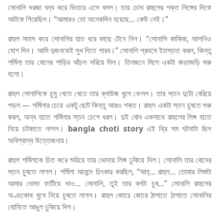
সোনালি দরজা বন্ধ করে ভিতরে এসে বসল। তার চোখ রাহুলের শক্ত লিঙ্গের দিকে
আটকে গিয়েছিল। “আমারও তো অনেকদিন হয়েছে... কেউ নেই।”
রাহুল সাহস করে সোনালির হাত ধরে কাছে টেনে নিল। “সোনালি কাকিমা, আপনিও
যোগ দিন। আমি দুজনকেই সুখ দিতে পারব।” সোনালি প্রথমে ইতস্তত করল, কিন্তু
শর্মিলা তার বোনের শাড়ির আঁচল সরিয়ে দিল। তিনজনে মিলে একটা জড়াজড়ি শুরু
হলো।
রাহুল সোনালিকে চুমু খেতে খেতে তার ব্লাউজ খুলে ফেলল। তার স্তন দুটো বেরিয়ে
পড়ল — শর্মিলার চেয়ে একটু ছোট কিন্তু আরও শক্ত। রাহুল একটা স্তন চুষতে শুরু
করল, অন্য হাতে শর্মিলার স্তন চেপে ধরল। দুই বোন একসাথে রাহুলের লিঙ্গ হাতে
নিয়ে চটকাতে লাগল।
bangla choti story
এই থ্রি সম ঘটনাটা ছিল
অবিশ্বাস্য উত্তেজনার।
রাহুল শর্মিলাকে চিত করে শুয়িয়ে তার ভোদায় লিঙ্গ ঢুকিয়ে দিল। সোনালি তার বোনের
স্তন চুষতে লাগল। শর্মিলা আনন্দে চিৎকার করছিল, “আহ্... রাহুল... তোমার লিঙ্গটা
আমার ভোদা ফাটিয়ে দাও... সোনালি, তুই তার বলটা চুষ...” সোনালি রাহুলের
অণ্ডকোষ মুখে নিয়ে চুষতে লাগল। রাহুল জোরে জোরে ঠাপাতে ঠাপাতে সোনালির
যোনিতে আঙুল ঢুকিয়ে দিল।