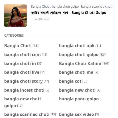
Bangla Choti
,
bangla choti golpo
,
bangla scanned choti
স্বামীর সামনেই প্রেমিকের সাথে - Bangla Choti Golpo
২০ জুল, ২০২৬
CATEGORIES
Bangla Choti
bangla choti apk
[181]
[61]
bangla choti com
bangla choti golpo
[18]
[124]
bangla choti in
Bangla Choti Kahini
[32]
[101]
bangla choti live
bangla choti ma
[51]
[7]
bangla choti story
bangla coti
[12]
[3]
bangla incest choti
bangla new choti
[2]
[4]
bangla new choti
bangla panu golpo
[1]
golpo
[12]
bangla scanned choti
bangla sex video
[13]
[3]