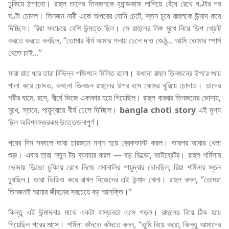
ঢুকিয়ে ঠাপানো। রাহুল তাদের তিনজনকে হ্যান্ডকাফ লাগিয়ে বেঁধে রেখে ঘণ্টার পর
ঘণ্টা চোদল। তিনজন নারী একে অপরের যোনি চেটে, স্তন চুষে রাহুলকে উন্মাদ করে
দিচ্ছিল। রিয়া সবচেয়ে বেশি উন্মত্ত ছিল। সে রাহুলের লিঙ্গ মুখে নিয়ে ডিপ থ্রোট
করতে করতে বলছিল, “তোমার বীর্য আমার গলায় ঢেলে দাও জেঠু... আমি তোমার স্পার্ম
খেতে চাই...”
সারা রাত ধরে তারা বিভিন্ন পজিশনে মিলিত হলো। কখনো রাহুল তিনজনের উপরে শুয়ে
পালা করে চোদত, কখনো তিনজন রাহুলের উপর বসে কোমর ঘুরিয়ে চোদাত। তাদের
শরীর ঘামে, রসে, বীর্যে ভিজে একাকার হয়ে গিয়েছিল। রাহুল বারবার তিনজনের ভোদায়,
মুখে, স্তনে, পায়ুদ্বারে বীর্য ঢেলে দিচ্ছিল।
bangla choti story
এই দৃশ্য
ছিল অবিশ্বাস্যরকম উত্তেজনাপূর্ণ।
পরের দিন সকালে তারা চারজনে নগ্ন হয়ে ব্রেকফাস্ট করল। তারপর আবার খেলা
শুরু। এবার তারা নতুন টয় ব্যবহার করল — বড় ডিল্ডো, ভাইব্রেটর। রাহুল শর্মিলার
ভোদায় ডিল্ডো ঢুকিয়ে রেখে নিজে সোনালির পায়ুদ্বার চোদছিল, রিয়া শর্মিলার স্তন
চুষছিল। তারা ভিডিও করে রাখল নিজেদের এই উন্মাদ খেলা। রাহুল বলল, “তোমরা
তিনজনই আমার জীবনের সবচেয়ে বড় আসক্তি।”
কিন্তু এই উন্মাদনার মাঝে একটা বাস্তবতা এসে পড়ল। রাহুলের বিয়ে ঠিক হয়ে
গিয়েছিল পরের মাসে। শর্মিলা কাঁদতে কাঁদতে বলল, “তুমি বিয়ে করো, কিন্তু আমাদের