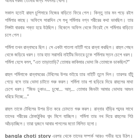
আমার দরজা তোমার জন্য সবসময় খোলা।”
সকাল হতেই রাহুল চুপিসারে নিজের বাড়িতে ফিরে গেল। কিন্তু তার মন পড়ে রইল
শর্মিলার কাছে। অফিসে সারাদিন সে শুধু শর্মিলার নগ্ন শরীরের কথা ভাবছিল। তার
লিঙ্গটা বারবার শক্ত হয়ে উঠছিল। বিকেলে অফিস থেকে ফিরেই সে শর্মিলার বাড়িতে
চলে গেল।
শর্মিলা তখন রান্নাঘরে ছিল। সে একটা পাতলা নাইটি পরে রান্না করছিল। রাহুল পেছন
থেকে জড়িয়ে ধরল। তার হাত সরাসরি নাইটির ভিতরে ঢুকে শর্মিলার স্তন চেপে ধরল।
শর্মিলা হেসে বলল, “এত তাড়াতাড়ি? তোমার কাকিমার ভোদা কি তোমাকে ডাকছিল?”
রাহুল শর্মিলাকে রান্নাঘরের টেবিলের উপর শুইয়ে তার নাইটি তুলে দিল। তারপর হাঁটু
গেড়ে বসে তার ভোদা চাটতে শুরু করল। শর্মিলা তার পা ছড়িয়ে দিয়ে রাহুলের মাথা
চেপে ধরল। “জিভ ঢুকাও... চুষো... আহ্... তোমার জিভটা আমার ভোদায় আগুন
ধরিয়ে দিচ্ছে...”
রাহুল তাকে টেবিলের উপর চিত করে চোদতে শুরু করল। রান্নার হাঁড়ির শব্দের সাথে
তাদের শরীরের ঠোকাঠুকির শব্দ মিশে যাচ্ছিল। শর্মিলা তার নখ দিয়ে রাহুলের পিঠ
আঁচড়াচ্ছিল। তারা দুজনে আবার পাগলের মতো মিলিত হলো।
bangla choti story
এরপর থেকে তাদের সম্পর্ক আরও গভীর হয়ে উঠল।