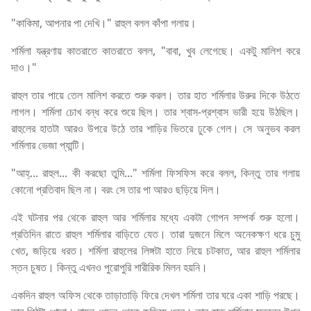
"কাকিমা, আপনার পা দেখি।" রাহুল বলল কাঁপা গলায়।
শর্মিলা যন্ত্রণায় কাতরাতে কাতরাতে বলল, "বাবা, খুব লেগেছে। একটু মালিশ করে
দাও।"
রাহুল তার পায়ে তেল মালিশ করতে শুরু করল। তার হাত শর্মিলার উরুর দিকে উঠতে
লাগল। শর্মিলা চোখ বন্ধ করে শুয়ে ছিল। তার শ্বাস-প্রশ্বাস ভারী হয়ে উঠছিল।
রাহুলের হাতটা আরও উপরে উঠে তার শাড়ির ভিতরে ঢুকে গেল। সে অনুভব করল
শর্মিলার ভেজা প্যান্টি।
"আহ্... রাহুল... কী করছো তুমি..." শর্মিলা ফিসফিস করে বলল, কিন্তু তার গলায়
কোনো প্রতিবাদ ছিল না। বরং সে তার পা আরও ছড়িয়ে দিল।
এই ঘটনার পর থেকে রাহুল আর শর্মিলার মধ্যে একটা গোপন সম্পর্ক শুরু হলো।
প্রতিদিন রাতে রাহুল শর্মিলার বাড়িতে যেত। তারা দুজনে মিলে অনেকক্ষণ ধরে চুমু
খেত, জড়িয়ে ধরত। শর্মিলা রাহুলের লিঙ্গটা হাতে নিয়ে চটকাত, আর রাহুল শর্মিলার
স্তন চুষত। কিন্তু এখনও পুরোপুরি শারীরিক মিলন হয়নি।
একদিন রাহুল অফিস থেকে তাড়াতাড়ি ফিরে দেখল শর্মিলা তার ঘরে একা শাড়ি পরছে।