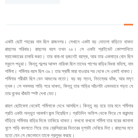
একটা ছোট শহরের নাম ছিল রাজনগর। সেখানে একটা বড় দোতলা বাড়িতে থাকত
রাহুলের পরিবার। রাহুলের বয়স তখন ২৮। সে একটা প্রাইভেট কোম্পানিতে
ম্যানেজারের চাকরি করত। তার বাবা-মা দুজনেই বয়স্ক, আর তার একমাত্র বোন ছিল
স্কুলে পড়ুয়া। কিন্তু গল্পের আসল নায়িকা ছিল তাদের পাশের বাড়ির বিধবা মহিলা, নাম
শর্মিলা। শর্মিলার বয়স ছিল ৩৯। তার স্বামী মারা যাওয়ার পর থেকে সে একাই থাকত।
শর্মিলার শরীরটা ছিল যেন আগুনের মতো। বড় বড় স্তন, নিতম্বের ভাঁজ, আর মসৃণ
ত্বক। সে সবসময় শাড়ি পরে থাকত, কিন্তু তার শাড়ির আঁচলটা এমনভাবে পড়ত যে
তার বুকের খাঁজটা স্পষ্ট দেখা যেত।
রাহুল ছোটবেলা থেকেই শর্মিলাকে দেখে আসছিল। কিন্তু বড় হয়ে তার মনে শর্মিলার
প্রতি একটা অদ্ভুত আকর্ষণ জন্ম নিয়েছিল। প্রতিদিন অফিস থেকে ফিরে সে বারান্দায়
দাঁড়িয়ে শর্মিলার বাড়ির দিকে তাকিয়ে থাকত। কখনো কখনো শর্মিলা তার ঘরের জানালা
খুলে শাড়ি বদলাতে গিয়ে তার ব্রেসিয়ারের ভিতরের দৃশ্যটা দেখিয়ে দিত। রাহুলের মনে
হতো যেন সে জেনেশুনে তাকে প্রলুব্ধ করছে।