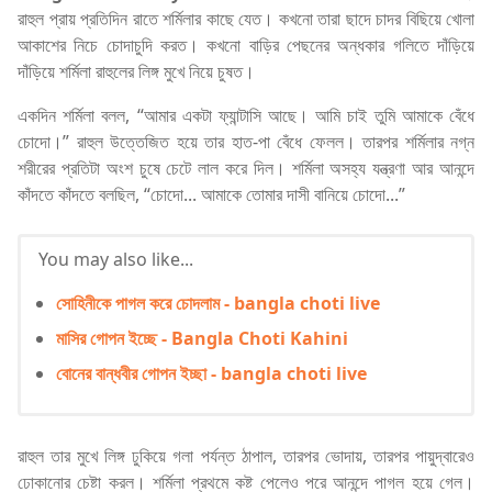
রাহুল প্রায় প্রতিদিন রাতে শর্মিলার কাছে যেত। কখনো তারা ছাদে চাদর বিছিয়ে খোলা
আকাশের নিচে চোদাচুদি করত। কখনো বাড়ির পেছনের অন্ধকার গলিতে দাঁড়িয়ে
দাঁড়িয়ে শর্মিলা রাহুলের লিঙ্গ মুখে নিয়ে চুষত।
একদিন শর্মিলা বলল, “আমার একটা ফ্যান্টাসি আছে। আমি চাই তুমি আমাকে বেঁধে
চোদো।” রাহুল উত্তেজিত হয়ে তার হাত-পা বেঁধে ফেলল। তারপর শর্মিলার নগ্ন
শরীরের প্রতিটা অংশ চুষে চেটে লাল করে দিল। শর্মিলা অসহ্য যন্ত্রণা আর আনন্দে
কাঁদতে কাঁদতে বলছিল, “চোদো... আমাকে তোমার দাসী বানিয়ে চোদো...”
You may also like...
সোহিনীকে পাগল করে চোদলাম - bangla choti live
মাসির গোপন ইচ্ছে - Bangla Choti Kahini
বোনের বান্ধবীর গোপন ইচ্ছা - bangla choti live
রাহুল তার মুখে লিঙ্গ ঢুকিয়ে গলা পর্যন্ত ঠাপাল, তারপর ভোদায়, তারপর পায়ুদ্বারেও
ঢোকানোর চেষ্টা করল। শর্মিলা প্রথমে কষ্ট পেলেও পরে আনন্দে পাগল হয়ে গেল।