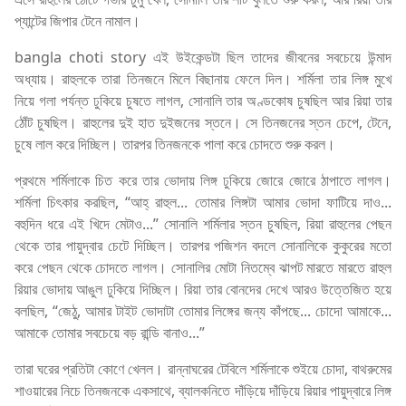
প্যান্টের জিপার টেনে নামাল।
bangla choti story এই উইকেন্ডটা ছিল তাদের জীবনের সবচেয়ে উন্মাদ
অধ্যায়। রাহুলকে তারা তিনজনে মিলে বিছানায় ফেলে দিল। শর্মিলা তার লিঙ্গ মুখে
নিয়ে গলা পর্যন্ত ঢুকিয়ে চুষতে লাগল, সোনালি তার অণ্ডকোষ চুষছিল আর রিয়া তার
ঠোঁট চুষছিল। রাহুলের দুই হাত দুইজনের স্তনে। সে তিনজনের স্তন চেপে, টেনে,
চুষে লাল করে দিচ্ছিল। তারপর তিনজনকে পালা করে চোদতে শুরু করল।
প্রথমে শর্মিলাকে চিত করে তার ভোদায় লিঙ্গ ঢুকিয়ে জোরে জোরে ঠাপাতে লাগল।
শর্মিলা চিৎকার করছিল, “আহ্ রাহুল... তোমার লিঙ্গটা আমার ভোদা ফাটিয়ে দাও...
বহুদিন ধরে এই খিদে মেটাও...” সোনালি শর্মিলার স্তন চুষছিল, রিয়া রাহুলের পেছন
থেকে তার পায়ুদ্বার চেটে দিচ্ছিল। তারপর পজিশন বদলে সোনালিকে কুকুরের মতো
করে পেছন থেকে চোদতে লাগল। সোনালির মোটা নিতম্বে ঝাপট মারতে মারতে রাহুল
রিয়ার ভোদায় আঙুল ঢুকিয়ে দিচ্ছিল। রিয়া তার বোনদের দেখে আরও উত্তেজিত হয়ে
বলছিল, “জেঠু, আমার টাইট ভোদাটা তোমার লিঙ্গের জন্য কাঁপছে... চোদো আমাকে...
আমাকে তোমার সবচেয়ে বড় রান্ডি বানাও...”
তারা ঘরের প্রতিটা কোণে খেলল। রান্নাঘরের টেবিলে শর্মিলাকে শুইয়ে চোদা, বাথরুমের
শাওয়ারের নিচে তিনজনকে একসাথে, ব্যালকনিতে দাঁড়িয়ে দাঁড়িয়ে রিয়ার পায়ুদ্বারে লিঙ্গ