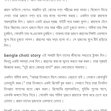
রাহুল অফিসে গেলেও সারাদিন দুই বোনের নগ্ন শরীরের কথা ভাবত। বিকেলে ফিরে
দেখত তারা দুজনে নগ্ন হয়ে তার জন্য অপেক্ষা করছে। একদিন তারা রাহুলকে
সারপ্রাইজ দিল। দুজনে একই রঙের স্বচ্ছ নাইটি পরে দরজা খুলল। রাহুলকে টেনে
নিয়ে বিছানায় ফেলে দুজনে মিলে তার সারা শরীর চেটে চুষতে লাগল। শর্মিলা তার লিঙ্গ
চুষছিল, সোনালি তার অণ্ডকোষ চুষছিল। তারপর তারা দুজনে রাহুলের লিঙ্গটা একসাথে
মুখে নিয়ে চুষতে লাগল। রাহুলের আর সহ্য হলো না। সে দুজনের মুখে বীর্য ছড়িয়ে
দিল।
bangla choti story
এই সময়টা ছিল তাদের জীবনের সবচেয়ে উন্মাদ দিন।
কিন্তু একটা সমস্যা দেখা দিল। রাহুলের বাবা-মা সন্দেহ করতে শুরু করল। তারা প্রায়ই
জিজ্ঞাসা করত, “তুই রাতে কোথায় যাস?” রাহুল কোনোমতে সামলাত।
একদিন শর্মিলা বলল, “আমরা তিনজনে মিলে কোথাও বেড়াতে যাই। সেখানে খোলাখুলি
চোদাচুদি করব।” তারা তিনজনে একটা রিসোর্ট বুক করল। সেখানে গিয়ে তারা তিনদিন
তিনরাত পাগলের মতো সেক্স করল। রিসোর্টের ব্যালকনিতে, সুইমিং পুলের পাশে,
এমনকি জঙ্গলে নিয়ে গিয়ে। সোনালি আর শর্মিলা দুজনে রাহুলকে পালা করে চেপে ধরে
চোদাত। রাহুল তাদের দুজনকে একসাথে চোদত।
রিসোর্ট থেকে ফেরার পরও তাদের খেলা থামল না। কিন্তু এবার একটা নতুন টুইস্ট