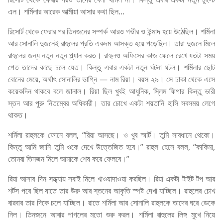
এল। শর্মিলার আরেক আত্মীয়া আসার কথা ছিল...
রিসোর্ট থেকে ফেরার পর তিনজনের সম্পর্ক আরও গভীর ও উন্মাদ হয়ে উঠেছিল। শর্মিলা
আর সোনালি দুজনেই রাহুলের প্রতি একদম আসক্ত হয়ে পড়েছিল। তারা দুজনে মিলে
রাহুলের জন্য নতুন নতুন প্ল্যান করত। রাহুলও অফিসের কাজ ফেলে রেখে যতটা সময়
পেত তাদের কাছে চলে যেত। কিন্তু এবার একটা নতুন ঘটনা ঘটল। শর্মিলার ছোট
বোনের মেয়ে, অর্থাৎ সোনালির ভাগ্নি — নাম রিয়া। বয়স ২৯। সে ঢাকা থেকে এসে
কয়েকদিন থাকবে বলে জানাল। রিয়া ছিল খুবই আধুনিক, স্লিম ফিগার কিন্তু ভারী
স্তন আর পুরু নিতম্বের অধিকারী। তার চোখে একটা শয়তানি হাসি সবসময় লেগে
থাকত।
শর্মিলা রাহুলকে ফোনে বলল, “রিয়া আসছে। ও খুব স্মার্ট। তুমি সাবধানে থেকো।
কিন্তু আমি জানি তুমি ওকে দেখে উত্তেজিত হবে।” রাহুল হেসে বলল, “কাকিমা,
তোমরা তিনজন মিলে আমাকে শেষ করে ফেলবে।”
রিয়া আসার দিন সন্ধ্যায় সবাই মিলে খাওয়াদাওয়া করছিল। রিয়া একটা টাইট টপ আর
শর্টস পরে ছিল যাতে তার উরু আর স্তনের আকৃতি স্পষ্ট দেখা যাচ্ছিল। রাহুলের চোখ
বারবার তার দিকে চলে যাচ্ছিল। রাতে শর্মিলা আর সোনালি রাহুলকে তাদের ঘরে ডেকে
নিল। তিনজনে আবার পাগলের মতো শুরু করল। শর্মিলা রাহুলের লিঙ্গ মুখে নিয়ে