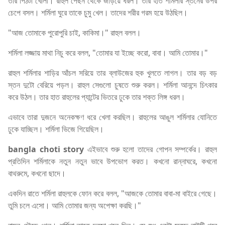
তার পিঠটা খোলা। রাহুল পেছন থেকে জড়িয়ে ধরল। তার হাত শর্মিলার স্তনের উপর
চেপে বসল। শর্মিলা ঘুরে তাকে চুমু খেল। তাদের শরীর গরম হয়ে উঠছিল।
"আজ তোমাকে পুরোপুরি চাই, কাকিমা।" রাহুল বলল।
শর্মিলা লজ্জায় মাথা নিচু করে বলল, "তোমার যা ইচ্ছে করো, বাবা। আমি তোমার।"
রাহুল শর্মিলার শাড়ির আঁচল সরিয়ে তার ব্লাউজের হুক খুলতে লাগল। তার বড় বড়
স্তন দুটো বেরিয়ে পড়ল। রাহুল সেগুলো চুষতে শুরু করল। শর্মিলা আনন্দে চিৎকার
করে উঠল। তার হাত রাহুলের প্যান্টের ভিতরে ঢুকে তার শক্ত লিঙ্গ ধরল।
এভাবে তারা দুজনে অনেকক্ষণ ধরে খেলা করছিল। রাহুলের আঙুল শর্মিলার যোনিতে
ঢুকে যাচ্ছিল। শর্মিলা ভিজে গিয়েছিল।
bangla choti story
এইভাবে শুরু হলো তাদের গোপন সম্পর্কের। রাহুল
প্রতিদিন শর্মিলাকে নতুন নতুন ভাবে উপভোগ করত। কখনো রান্নাঘরে, কখনো
বাথরুমে, কখনো ছাদে।
একদিন রাতে শর্মিলা রাহুলকে ফোন করে বলল, "আজকে তোমার বাবা-মা বাইরে গেছে।
তুমি চলে এসো। আমি তোমার জন্য অপেক্ষা করছি।"