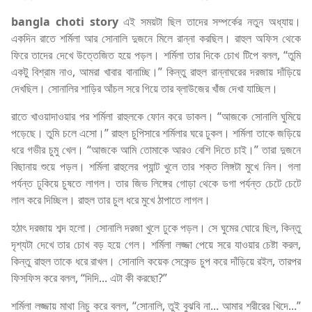
bangla choti story
এই সময়টা ছিল তাদের সম্পর্কের নতুন অধ্যায়।
একদিন রাতে শর্মিলা আর সোনালি দুজনে মিলে রান্না করছিল। রাহুল অফিস থেকে
ফিরে তাদের দেখে উত্তেজিত হয়ে পড়ল। শর্মিলা তার দিকে চোখ টিপে বলল, “তুমি
একটু বিশ্রাম নাও, আমরা খাবার বানাচ্ছি।” কিন্তু রাহুল রান্নাঘরের দরজায় দাঁড়িয়ে
দেখছিল। সোনালির শাড়ির আঁচল সরে গিয়ে তার ব্লাউজের খাঁজ দেখা যাচ্ছিল।
রাতে খাওয়াদাওয়ার পর শর্মিলা রাহুলকে ফোন করে ডাকল। “আজকে সোনালি ঘুমিয়ে
পড়েছে। তুমি চলে এসো।” রাহুল চুপিসারে শর্মিলার ঘরে ঢুকল। শর্মিলা তাকে জড়িয়ে
ধরে গভীর চুমু খেল। “আজকে আমি তোমাকে আরও বেশি দিতে চাই।” তারা দুজনে
বিছানায় শুয়ে পড়ল। শর্মিলা রাহুলের প্যান্ট খুলে তার শক্ত লিঙ্গটা মুখে নিল। গলা
পর্যন্ত ঢুকিয়ে চুষতে লাগল। তার জিভ লিঙ্গের গোড়া থেকে ডগা পর্যন্ত চেটে চেটে
লাল করে দিচ্ছিল। রাহুল তার চুল ধরে মুখে ঠাপাতে লাগল।
হঠাৎ দরজায় শব্দ হলো। সোনালি দরজা খুলে ঢুকে পড়ল। সে ঘুমের ঘোরে ছিল, কিন্তু
দৃশ্যটা দেখে তার চোখ বড় হয়ে গেল। শর্মিলা লজ্জা পেয়ে সরে যাওয়ার চেষ্টা করল,
কিন্তু রাহুল তাকে ধরে রাখল। সোনালি কয়েক সেকেন্ড চুপ করে দাঁড়িয়ে রইল, তারপর
ফিসফিস করে বলল, “দিদি... এটা কী করছো?”
শর্মিলা লজ্জায় মাথা নিচু করে বলল, “সোনালি, তুই বুঝবি না... আমার শরীরের খিদে...”