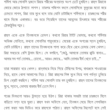
শর্মিলা আর সোনালি দুজনে রিয়ার শরীরের অন্যান্য অংশ চেটে চুষছিল। রাহুল রিয়াকে
জোরে জোরে ঠাপাতে লাগল। তারপর পজিশন বদলে সোনালিকে কুকুরের মতো করে
চোদতে লাগল, রিয়া তার মুখে বসে তার যোনি চাটাচ্ছিল শর্মিলাকে। চারজনের শরীর
ঘামে ভিজে একাকার। ঘর ভরে গিয়েছিল তাদের আনন্দের চিৎকারে আর শরীরের
ঠোকাঠুকির শব্দে।
রাহুল একে একে তিনজনকে চোদল। কখনো রিয়ার টাইট ভোদায়, কখনো শর্মিলার
অভিজ্ঞ যোনিতে, কখনো সোনালির পায়ুদ্বারে। মেয়েরা একে অপরের স্তন চুষছিল,
যোনি চাটছিল। রাহুল তাদের তিনজনকে পালা করে বেঁধে রেখে চোদার খেলা খেলল।
রিয়া সবচেয়ে বেশি উন্মাদ ছিল। সে বলছিল, “জেঠু, আমাকে তোমার রান্ডি বানাও...
আমার সব গর্ত তোমার... চোদো... আরও জোরে... আমি তোমার বীর্য খেতে চাই...”
তারা সারারাত ধরে খেলল। রান্নাঘরে নিয়ে গিয়ে টেবিলের উপর, বাথরুমে শাওয়ারের
নিচে, ছাদে খোলা আকাশের নিচে। রিয়া রাহুলের লিঙ্গ মুখে নিয়ে গলা পর্যন্ত ঢুকিয়ে
ডিপ থ্রোট করছিল। শর্মিলা আর সোনালি তার বল চুষছিল। রাহুল তাদের তিনজনের
মুখে, স্তনে, ভোদায় বারবার বীর্য ঢেলে দিল।
পরের দিনগুলো আরও উন্মত্ত হয়ে উঠল। রিয়া থাকার সময়টা তারা চারজনে মিলে
বাড়িতে নগ্ন হয়ে ঘুরত। রাহুল যখন অফিসে যেত, তিনজন মেয়ে মিলে লেসবিয়ান
খেলা করত আর ভিডিও করে রাহুলকে পাঠাত। রাহুল অফিসের টয়লেটে বসে সেই