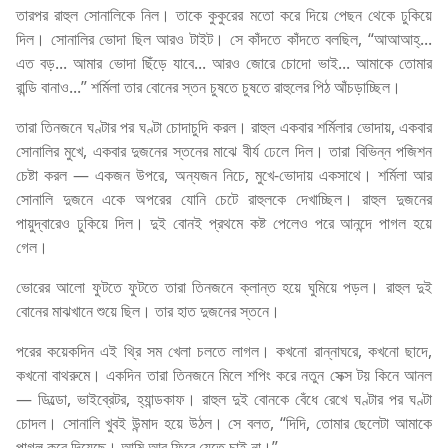
তারপর রাহুল সোনালিকে নিল। তাকে কুকুরের মতো করে দিয়ে পেছন থেকে ঢুকিয়ে
দিল। সোনালির ভোদা ছিল আরও টাইট। সে কাঁদতে কাঁদতে বলছিল, “আআআহ্...
এত বড়... আমার ভোদা ছিঁড়ে যাবে... আরও জোরে চোদো ভাই... আমাকে তোমার
রান্ডি বানাও...” শর্মিলা তার বোনের স্তন চুষতে চুষতে রাহুলের পিঠ আঁচড়াচ্ছিল।
তারা তিনজনে ঘণ্টার পর ঘণ্টা চোদাচুদি করল। রাহুল একবার শর্মিলার ভোদায়, একবার
সোনালির মুখে, একবার দুজনের স্তনের মাঝে বীর্য ঢেলে দিল। তারা বিভিন্ন পজিশন
চেষ্টা করল — একজন উপরে, অন্যজন নিচে, মুখে-ভোদায় একসাথে। শর্মিলা আর
সোনালি দুজনে একে অপরের যোনি চেটে রাহুলকে দেখাচ্ছিল। রাহুল দুজনের
পায়ুদ্বারেও ঢুকিয়ে দিল। দুই বোনই প্রথমে কষ্ট পেলেও পরে আনন্দে পাগল হয়ে
গেল।
ভোরের আলো ফুটতে ফুটতে তারা তিনজনে ক্লান্ত হয়ে ঘুমিয়ে পড়ল। রাহুল দুই
বোনের মাঝখানে শুয়ে ছিল। তার হাত দুজনের স্তনে।
পরের কয়েকদিন এই থ্রি সম খেলা চলতে লাগল। কখনো রান্নাঘরে, কখনো ছাদে,
কখনো বাথরুমে। একদিন তারা তিনজনে মিলে শপিং করে নতুন সেক্স টয় কিনে আনল
— ডিল্ডো, ভাইব্রেটর, হ্যান্ডকাফ। রাহুল দুই বোনকে বেঁধে রেখে ঘণ্টার পর ঘণ্টা
চোদল। সোনালি খুবই উন্মাদ হয়ে উঠল। সে বলত, “দিদি, তোমার ছেলেটা আমাকে
পাগল করে দিয়েছে। আমি আর ফিরে যেতে চাই না।”