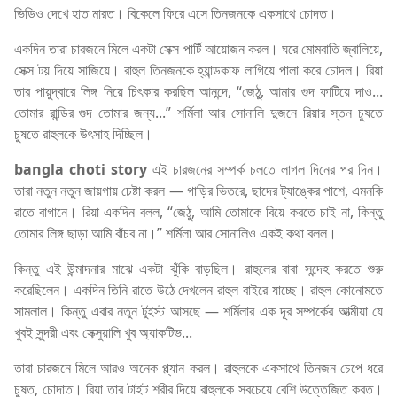
ভিডিও দেখে হাত মারত। বিকেলে ফিরে এসে তিনজনকে একসাথে চোদত।
একদিন তারা চারজনে মিলে একটা সেক্স পার্টি আয়োজন করল। ঘরে মোমবাতি জ্বালিয়ে,
সেক্স টয় দিয়ে সাজিয়ে। রাহুল তিনজনকে হ্যান্ডকাফ লাগিয়ে পালা করে চোদল। রিয়া
তার পায়ুদ্বারে লিঙ্গ নিয়ে চিৎকার করছিল আনন্দে, “জেঠু, আমার গুদ ফাটিয়ে দাও...
তোমার রান্ডির গুদ তোমার জন্য...” শর্মিলা আর সোনালি দুজনে রিয়ার স্তন চুষতে
চুষতে রাহুলকে উৎসাহ দিচ্ছিল।
bangla choti story
এই চারজনের সম্পর্ক চলতে লাগল দিনের পর দিন।
তারা নতুন নতুন জায়গায় চেষ্টা করল — গাড়ির ভিতরে, ছাদের ট্যাঙ্কের পাশে, এমনকি
রাতে বাগানে। রিয়া একদিন বলল, “জেঠু, আমি তোমাকে বিয়ে করতে চাই না, কিন্তু
তোমার লিঙ্গ ছাড়া আমি বাঁচব না।” শর্মিলা আর সোনালিও একই কথা বলল।
কিন্তু এই উন্মাদনার মাঝে একটা ঝুঁকি বাড়ছিল। রাহুলের বাবা সন্দেহ করতে শুরু
করেছিলেন। একদিন তিনি রাতে উঠে দেখলেন রাহুল বাইরে যাচ্ছে। রাহুল কোনোমতে
সামলাল। কিন্তু এবার নতুন টুইস্ট আসছে — শর্মিলার এক দূর সম্পর্কের আত্মীয়া যে
খুবই সুন্দরী এবং সেক্সুয়ালি খুব অ্যাকটিভ...
তারা চারজনে মিলে আরও অনেক প্ল্যান করল। রাহুলকে একসাথে তিনজন চেপে ধরে
চুষত, চোদাত। রিয়া তার টাইট শরীর দিয়ে রাহুলকে সবচেয়ে বেশি উত্তেজিত করত।