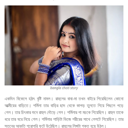
bangla choti story
একদিন বিকেলে হঠাৎ বৃষ্টি নামল। রাহুলের বাবা-মা তখন বাইরে গিয়েছিলেন কোনো
আত্মীয়ের বাড়িতে। শর্মিলা তার বাড়ির ছাদ থেকে কাপড় তুলতে গিয়ে পিছলে পড়ে
গেল। তার চিৎকার শুনে রাহুল দৌড়ে গেল। শর্মিলার পা মচকে গিয়েছিল। রাহুল তাকে
ধরে তার ঘরে নিয়ে গেল। শর্মিলার শাড়িটা ভিজে শরীরের সাথে লেপটে গিয়েছিল। তার
স্তনের আকৃতি পুরোপুরি ফুটে উঠেছিল। রাহুলের লিঙ্গটা শক্ত হয়ে উঠল।