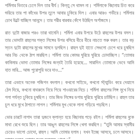
শর্মিলার ভিতরে ঢেলে দিল তার বীর্য। কিন্তু সে থামল না। শর্মিলাকে বিছানায় চিত করে
শুয়িয়ে তার পা কাঁধের উপর তুলে আবার ঢুকিয়ে দিল। এবার আরও গভীরে। শর্মিলার
চোখ উল্টে যাচ্ছিল আনন্দে। তার শরীর বারবার কেঁপে উঠছিল অর্গাজমে।
রাত দুটো বাজার পরও তারা থামেনি। শর্মিলা এবার উপরে উঠে রাহুলের উপর বসল।
তার ভোদাটা রাহুলের শক্ত লিঙ্গের উপর বসিয়ে ধীরে ধীরে নাচতে শুরু করল। তার বড়
স্তন দুটো রাহুলের মুখের সামনে দুলছিল। রাহুল দুই হাতে সেগুলো চেপে ধরে চুষছিল
আর নিচ থেকে ঠাপ মারছিল। শর্মিলা তার কোমর ঘুরিয়ে ঘুরিয়ে চোদাচ্ছিল। “তোমার
কাকিমার ভোদা তোমার লিঙ্গের জন্যই তৈরি হয়েছে... সারাদিন তোমাকে ভেবে আমি
হাত মারি... আজ পুরোপুরি ভরে দাও...”
তারা এভাবে অনেক পজিশন বদলাল। কখনো সাইডে, কখনো স্ট্যান্ডিং করে দেয়ালে
ঠেস দিয়ে, কখনো বাথরুমে নিয়ে গিয়ে শাওয়ারের নিচে। শর্মিলা রাহুলের লিঙ্গ মুখে নিয়ে
গলা পর্যন্ত ঢুকিয়ে চুষছিল। তার জিভ লিঙ্গের ডগায় ঘুরিয়ে ঘুরিয়ে চাটছিল। রাহুল তার
চুল ধরে মুখে ঠাপাতে লাগল। শর্মিলার মুখ থেকে লালা গড়িয়ে পড়ছিল।
ভোর চারটে নাগাদ তারা দুজনে ক্লান্ত হয়ে বিছানায় পড়ে রইল। শর্মিলা রাহুলের বুকে
মাথা রেখে শুয়ে ছিল। তার আঙুল রাহুলের লিঙ্গে খেলা করছিল। “তুমি আমার স্বামীর
চেয়েও ভালো চোদো, রাহুল। আমি তোমার হলাম। যখন ইচ্ছে আসবে, চলে আসবে।