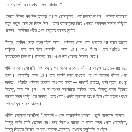
“আমার গুদটাও তোমার... সব তোমার...”
এভাবে দিনের পর দিন তাদের গোপন চোদাচুদির খেলা চলতে লাগল। শর্মিলা রাহুলকে
নতুন নতুন সেক্স টয় কিনে দিল। তারা ভাইব্রেটর দিয়ে খেলত, আয়নার সামনে দাঁড়িয়ে
চোদত। শর্মিলার শরীর এখন রাহুলের হাতের মুঠোয়।
কিন্তু একদিন একটা নতুন ঘটনা ঘটল। শর্মিলার বোন এসে থাকতে শুরু করল তাদের
বাড়িতে। তার নাম ছিল সোনালি। বয়স ৩৪। সেও বিধবা। তার শরীরও কম
উত্তেজক ছিল না। রাহুলের চোখ এখন দুই বোনের দিকেই যেত।
শর্মিলার বোন সোনালি এসে পড়ার পর থেকে রাহুলের জীবনটা আরও উত্তেজনায় ভরে
উঠল। সোনালির বয়স ৩৪। তার স্বামী মারা যাওয়ার পর সে শহরের বাইরে একা
থাকত। শরীরটা শর্মিলার মতোই আগুনের মতো — মাঝারি উচ্চতা, ভারী স্তন, চওড়া
নিতম্ব, আর ঘন চুল। সে সাধারণত সালোয়ার কামিজ পরত, কিন্তু ঘরের ভিতরে
অনেক সময় শাড়ি পরে থাকত। তার চোখে একটা লুকানো আগুন ছিল যেটা রাহুল প্রথম
দর্শনেই বুঝতে পেরেছিল।
শর্মিলা রাহুলকে বলেছিল, “সোনালি এখানে কয়েকদিন থাকবে। তুমি সাবধানে আসবে।
কিন্তু আমি জানি তোমার চোখ তার দিকেও যাচ্ছে।” রাহুল লজ্জা পেয়ে হেসেছিল,
কিন্তু ভিতরে ভিতরে সে দুই বোনকে একসাথে পাওয়ার ফ্যান্টাসি দেখছিল।