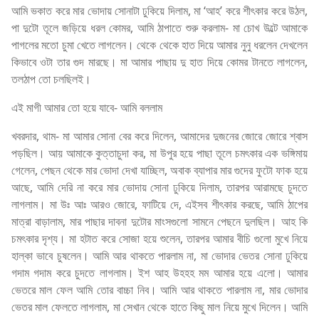
আমি ভকাত করে মার ভোদায় সোনাটা ঢুকিয়ে দিলাম, মা ‘আহ’ করে শীৎকার করে উঠল,
পা দুটো তূলে জড়িয়ে ধরল কোমর, আমি ঠাপাতে শুরু করলাম- মা চোখ উল্টে আমাকে
পাগলের মতো চুমা খেতে লাগলেন। থেকে থেকে হাত দিয়ে আমার নুনু ধরলেন দেখলেন
কিভাবে ওটা তার গুদ মারছে। মা আমার পাছায় দু হাত দিয়ে কোমর টানতে লাগলেন,
তলঠাপ তো চলছিলই।
এই মাগী আমার তো হয়ে যাবে- আমি বললাম
খবরদার, থাম- মা আমার সোনা বের করে দিলেন, আমাদের দুজনের জোরে জোরে শ্বাস
পড়ছিল। আয় আমাকে কুত্তাচুদা কর, মা উপুর হয়ে পাছা তূলে চমৎকার এক ভঙ্গিমায়
গেলেন, পেছন থেকে মার ভোদা দেখা যাচ্ছিল, অবাক ব্যাপার মার গুদের ফুটো ফাক হয়ে
আছে, আমি দেরি না করে মার ভোদায় সোনা ঢুকিয়ে দিলাম, তারপর আরামছে চুদতে
লাগলাম। মা উঃ আঃ আরও জোরে, ফাটিয়ে দে, এইসব শীৎকার করছে, আমি ঠাপের
মাত্রা বাড়ালাম, মার পাছার দাবনা দুটোর মাংসগুলো সামনে পেছনে দুলছিল। আহ কি
চমৎকার দৃশ্য। মা হটাত করে সোজা হয়ে শুলেন, তারপর আমার বীচি গুলো মুখে নিয়ে
হাল্কা ভাবে চুষলেন। আমি আর থাকতে পারলাম না, মা ভোদার ভেতর সোনা ঢুকিয়ে
গদাম গদাম করে চুদতে লাগলাম। ইশ আহ উহহহ মম আমার হয়ে এলো। আমার
ভেতরে মাল ফেল আমি তোর বাচ্চা নিব। আমি আর থাকতে পারলাম না, মার ভোদার
ভেতর মাল ফেলতে লাগলাম, মা সেখান থেকে হাতে কিছু মাল নিয়ে মুখে দিলেন। আমি