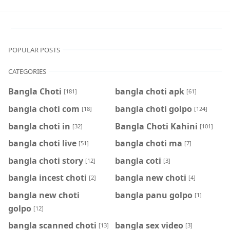
POPULAR POSTS
CATEGORIES
Bangla Choti
bangla choti apk
[181]
[61]
bangla choti com
bangla choti golpo
[18]
[124]
bangla choti in
Bangla Choti Kahini
[32]
[101]
bangla choti live
bangla choti ma
[51]
[7]
bangla choti story
bangla coti
[12]
[3]
bangla incest choti
bangla new choti
[2]
[4]
bangla new choti
bangla panu golpo
[1]
golpo
[12]
bangla scanned choti
bangla sex video
[13]
[3]