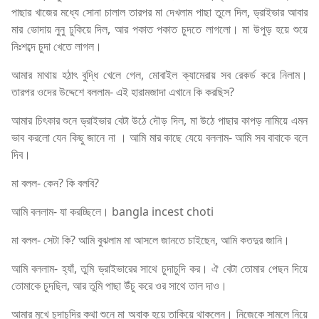
পাছার খাজের মধ্যে সোনা চালাল তারপর মা দেখলাম পাছা তুলে দিল, ড্রাইভার আবার
মার ভোদায় নুনু ঢুকিয়ে দিল, আর পকাত পকাত চুদতে লাগলো। মা উপুড় হয়ে শুয়ে
নিঃশব্দে চুদা খেতে লাগল।
আমার মাথায় হঠাৎ বুদ্ধি খেলে গেল, মোবাইল ক্যামেরায় সব রেকর্ড করে নিলাম।
তারপর ওদের উদ্দেশে বললাম- এই হারামজাদা এখানে কি করছিস?
আমার চিৎকার শুনে ড্রাইভার বেটা উঠে দৌড় দিল, মা উঠে পাছার কাপড় নামিয়ে এমন
ভাব করলো যেন কিছু জানে না । আমি মার কাছে যেয়ে বললাম- আমি সব বাবাকে বলে
দিব।
মা বলল- কেন? কি বলবি?
আমি বললাম- যা করচ্ছিলে। bangla incest choti
মা বলল- সেটা কি? আমি বুঝলাম মা আসলে জানতে চাইছেন, আমি কতদুর জানি।
আমি বললাম- হ্যাঁ, তুমি ড্রাইভারের সাথে চুদাচুদি কর। ঐ বেটা তোমার পেছন দিয়ে
তোমাকে চুদছিল, আর তুমি পাছা উঁচু করে ওর সাথে তাল দাও।
আমার মুখে চুদাচুদির কথা শুনে মা অবাক হয়ে তাকিয়ে থাকলেন। নিজেকে সামলে নিয়ে