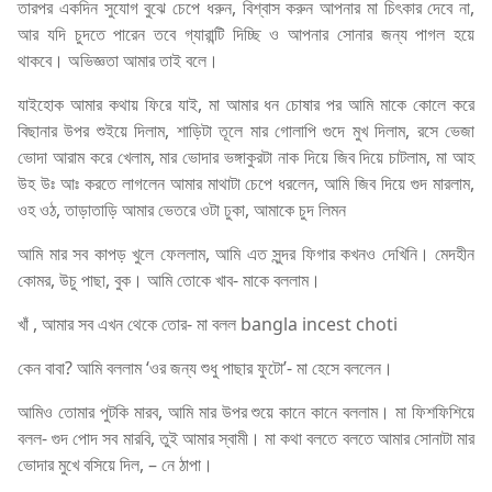
তারপর একদিন সুযোগ বুঝে চেপে ধরুন, বিশ্বাস করুন আপনার মা চিৎকার দেবে না,
আর যদি চুদতে পারেন তবে গ্যারান্টি দিচ্ছি ও আপনার সোনার জন্য পাগল হয়ে
থাকবে। অভিজ্ঞতা আমার তাই বলে।
যাইহোক আমার কথায় ফিরে যাই, মা আমার ধন চোষার পর আমি মাকে কোলে করে
বিছানার উপর শুইয়ে দিলাম, শাড়িটা তূলে মার গোলাপি গুদে মুখ দিলাম, রসে ভেজা
ভোদা আরাম করে খেলাম, মার ভোদার ভঙ্গাকুরটা নাক দিয়ে জিব দিয়ে চাটলাম, মা আহ
উহ উঃ আঃ করতে লাগলেন আমার মাথাটা চেপে ধরলেন, আমি জিব দিয়ে গুদ মারলাম,
ওহ ওঠ, তাড়াতাড়ি আমার ভেতরে ওটা ঢুকা, আমাকে চুদ লিমন
আমি মার সব কাপড় খুলে ফেললাম, আমি এত সুন্দর ফিগার কখনও দেখিনি। মেদহীন
কোমর, উচু পাছা, বুক। আমি তোকে খাব- মাকে বললাম।
খাঁ , আমার সব এখন থেকে তোর- মা বলল bangla incest choti
কেন বাবা? আমি বললাম ‘ওর জন্য শুধু পাছার ফুটো’- মা হেসে বললেন।
আমিও তোমার পুটকি মারব, আমি মার উপর শুয়ে কানে কানে বললাম। মা ফিশফিশিয়ে
বলল- গুদ পোদ সব মারবি, তুই আমার স্বামী। মা কথা বলতে বলতে আমার সোনাটা মার
ভোদার মুখে বসিয়ে দিল, – নে ঠাপা।