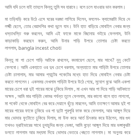
আমি যদি চলে যাই তাহলে কিন্তু তুমি সব হারাবে। বলে চলে যাওয়ার ভান করলাম।
মা তড়িঘড়ি করে উঠে এসে ঘরের দরজা লাগিয়ে দিলেন, বললেন- ক্যামেরাটা দিয়ে দে
লক্ষ্মী ছেলে, তোর বেয়াদপির কথা ভুলে যাব। উনি হাত বাড়িয়ে মোবাইল নেবার জন্য
ধস্তাধস্তি শুরু করলেন, আমি এই ফাকে মাকে বিছানায় শুইয়ে ফেললাম, উনি
কাড়াকাড়ি করছেন করুন, আমি উনার শাড়ি উপরে তোলার চেষ্টা করতে
লাগলাম, bangla incest choti
কিন্তু মা পা চেপে শাড়ি আটকে রাখলেন, বদমায়েশ ছেলে, মার সাথে? নুনু কেটে
ফেলবো। আমি একহাতে ওর দুধ চেপে ধরলাম, অন্যহাতে মার শাড়িটা উপরে তোলার
চেষ্টা চালালাম, মার আমার প্যান্টের পকেটের মধ্যে হাত দিয়ে মোবাইল নেবার চেষ্টা
করতে লাগলেন। একসময় দেখলাম শাড়িটা উপরে উঠে গেছে, সুযোগ বুঝে আমি একপা
মায়ের চেপে ধরা দুই পায়ের মাঝে ঢুকিয়ে দিলাম , মা এখন আর পা দিয়ে শাড়ি আটকাতে
অক্ষম , আমি মার শাড়িটা কোমর পর্যন্ত তূলে ফেললাম, মার কালো বালে হাত লাগলো,
মা পকেট থেকে মোবাইল বের করে দেয়ালে ছুঁড়ে মারলেন, আমি ততক্ষণে আমার দুই পা
মায়ের পায়ের ফাকে ঢুকিয়ে ওর পা দুটো পুরপুরি ফাক করে ফেললাম, আর আঙ্গুল দিয়ে
মার ভোদার ফুটোতে ঢুকিয়ে দিলাম, মা উফ করে আর্ত চিৎকার করে উঠলেন, মার গুদ
তখনও ড্রাইভারের সাথে চুদাচুদির জন্য ভেজা, আমি বুড়ো আঙ্গুল দিয়ে মার ভঙ্গাকুরটা
ডলতে লাগলাম আর মধ্যমা দিয়ে ভোদার ভেতরে খেছতে লাগলাম। মা অনুনয় করে