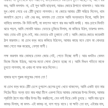
কর, আমি বললাম- না, এই সুখ আমি ছাড়বনা, আরও জোরে ঠাপাতে থাকলাম। আর মার
মুখ খোলা পেয়ে ওর ঠোঁট চুষতে লাগলাম। মা জোরে আমার ঠোঁট সরিয়ে দিলেন, থাম
বদমাইশ ছেলে। ওটা বের কর, বললাম তো তোকে আমি অন্যভাবে দিবো, আমি ঠাপ
থামিয়ে বললাম- কি দিবি মাগী, মা বললেন আগে বার কর আমি বলছি। মার চোখে মিনতি
ঝরে পড়ল, আমি সোনাটা আরও ভেতরে ঢুকিয়ে দিলাম, মা ককিয়ে উঠল, তারপর বলল-
আয় তোর ওটা চুষে দেই, মার ভেতরে ওটা ঢুকাতে নেই। আমি জোরে জোরে কয়েকটা
ঠাপ মারলাম। মা চোখ বন্ধ করে ককিয়ে উঠলেন, আমার কাছে মনে হোল মা বোধহয়
মজা পেতে শুরু করেছে, বেশ্যা মাগী।
লক্ষ করলাম মার কোমরে তেমন জোর নেই, পেতে দিচ্ছে মাগী। আর গুদটাও কেমন
ভিজে ভিজে উঠছে, আগের মতো সোনা ঠেলতে হচ্ছে না। আমি দিগুন গতিতে মাকে
চুদতে লাগলাম, মা এবার পা ফাক করে দিলেন।
হাজার হলে পুরুষ মানুষের সোনা তো !
মা চোখ বন্ধ করে ঠোঁট চেপে চুপচাপ ছেলের চুদা খেতে থাকলেন, আমি একটা হাত মার
পিঠের নীচে অন্য হাত মার পাছা টিপে একপা নিয়ে আমার কোমরের উপর দিলাম, আমার
প্রতিটা ঠাপে মার শরীর উপর নীচ করছিলো, যেন বর্শা দিয়ে কেউ চুদছে। আমি মার দুধে
কামড় দিলাম, মা বলল- এই কামড় না, দাগ পড়ে যাবে। যা ক্ষতি তো হল, এইবার নাম,