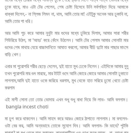
ঢুকে যাবে, মাও এটা টের পেলেন, শেষ চেষ্টা হিসেবে উনি সর্বশক্তি দিয়ে আমাকে
ধাক্কা দিলেন,- না প্লিজ লিমন না, থাম, আমি তোর মা! এইটুকু অনেক আর ঢুকাবি না,
আমি তোর পা ধরি।
আর আমি পুচ করে আমার নুনুটা মার গুদের মধ্যে ঢুকিয়ে দিলাম, আমার সারা শরীর
শিউরিয়ে উঠল, মা ‘আহঃ’ করে কেঁদে উঠলেন। আমি টের পেলাম আমার সোনাটা মার
গুদের শেষ মাথায় যেয়ে বাচ্চাদানিতে আঘাত করলো, আমার বীচি দুটো মার পাছার মাংসে
বাড়ি খেল।
এবার মা পুরোপরি শরীর ছেড়ে দেলেন, দুই হাতে মুখ ঢেকে নিলেন। এইদিকে আমার নুনু
তখন পুরোপরি মার গুদ মারছে, মার টাইট গুদে আমি জোরে জোরে আমার সোনাটা ঢুকাতে
লাগলাম,আমি দুই হাতে ওকে জরিয়ে ধরলাম, মুখ থেকে হাত সরিয়ে চুমো খেতে চেষ্টা
করলাম
এই মাগী সোনা তো তোর ভোদায় এখন শুধু শুধু বাধা দিয়ে কি লাভ- আমি বললাম।
bangla incest choti
মা চুপ করে থাকলেন। আমি সাহস করে আরও জোরে ঠাপাতে লাগলাম। মা বললেন-
ওটা বের কর, আমি অন্যভাবে তোকে সুযোগ দিব। আমি বললাম- কি ভাবে? পুটকি
মারাবা? মা মুখ থেকে হাত সরালেন, কান্নাকাটিতে ওর চোখ ফুলে আছে,- না, আগে বার