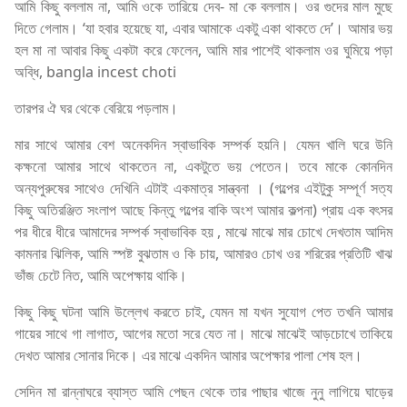
আমি কিছু বললাম না, আমি ওকে তারিয়ে দেব- মা কে বললাম। ওর গুদের মাল মুছে
দিতে গেলাম। ‘যা হবার হয়েছে যা, এবার আমাকে একটু একা থাকতে দে’। আমার ভয়
হল মা না আবার কিছু একটা করে ফেলেন, আমি মার পাশেই থাকলাম ওর ঘুমিয়ে পড়া
অব্ধি, bangla incest choti
তারপর ঐ ঘর থেকে বেরিয়ে পড়লাম।
মার সাথে আমার বেশ অনেকদিন স্বাভাবিক সম্পর্ক হয়নি। যেমন খালি ঘরে উনি
কক্ষনো আমার সাথে থাকতেন না, একটুতে ভয় পেতেন। তবে মাকে কোনদিন
অন্যপুরুষের সাথেও দেখিনি এটাই একমাত্র সান্ত্বনা । (গল্পের এইটুকু সম্পূর্ণ সত্য
কিছু অতিরঞ্জিত সংলাপ আছে কিন্তু গল্পের বাকি অংশ আমার কল্পনা) প্রায় এক বৎসর
পর ধীরে ধীরে আমাদের সম্পর্ক স্বাভাবিক হয় , মাঝে মাঝে মার চোখে দেখতাম আদিম
কামনার ঝিলিক, আমি স্পষ্ট বুঝতাম ও কি চায়, আমারও চোখ ওর শরিরের প্রতিটি খাঝ
ভাঁজ চেটে নিত, আমি অপেক্ষায় থাকি।
কিছু কিছু ঘটনা আমি উল্লেখ করতে চাই, যেমন মা যখন সুযোগ পেত তখনি আমার
গায়ের সাথে গা লাগাত, আগের মতো সরে যেত না। মাঝে মাঝেই আড়চোখে তাকিয়ে
দেখত আমার সোনার দিকে। এর মাঝে একদিন আমার অপেক্ষার পালা শেষ হল।
সেদিন মা রান্নাঘরে ব্যাস্ত আমি পেছন থেকে তার পাছার খাজে নুনু লাগিয়ে ঘাড়ের