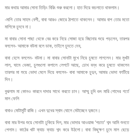
মার কথায় আমার সোনা তিড়িং বিরিং শুরু করলো। হাত দিয়ে কচলাতে থাকলাম।
-মাগি তোর সাহস বেশী, বাবা আরও জোরে ঠাপাতে থাকলেন। আমার বাপ তোর মতো
মাগিকে চুদবে না।
মা বাবার সোনা পাছা থেকে বের করে নিয়ে সোজা হয়ে বিছানায় শুয়ে পড়লেন, তারপর
বললেন- আমাকে বউমা বলে ডাক, তাইলে চুদতে দেব,
বাবা হেসে বললেন- বউমা। মা বাবার সোনাটা মুখে নিয়ে চুষতে লাগলেন। মার মুখটা
লাল, ঘামে ভেজা, চুলগুলো কপালে লেপটে আছে, চোখ বন্ধ করে চুষতে থাকলেন
তারপর মা শুয়ে ভোদা মেলে দিয়ে বললেন- বাবা আমাকে চুদুন, আমার ভোদা ফাটিয়ে
দিন।
বুঝলাম মা কোনও কারনে দাদার সাথে করতে চান। আম্মু চুদি গুদ মারি পোদের গর্তে
মাল ফেলি
বাবাও মোটামুটি রাজি। এখন দুধের স্বাদ ঘোলে মেটাচ্ছেন দুজনে।
বাবা মার উপর শুয়ে সোনাটা ঢুকিয়ে দিল, মার ভোদার আওয়াজ ‘পচাত’ শব্দ আমি শুনতে
পেলাম। কাঠের খাট ক্যাচ ক্যাচ শব্দ করে উঠলো। বাবা কিছুক্ষণ চুদে মাল ছেড়ে