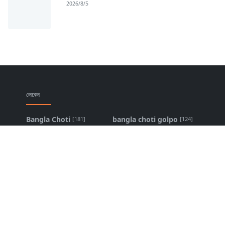
2026/8/5
লেবেল
Bangla Choti
bangla choti golpo
[181]
[124]
Bangla Choti
bangla choti apk
[61]
Kahini
[101]
choti golpo
bangla choti live
[61]
[51]
bangla choti in
bangla choti com
[32]
[18]
bangla scanned
bangla choti story
[12]
choti
[13]
bangla new choti
banglachoti
[11]