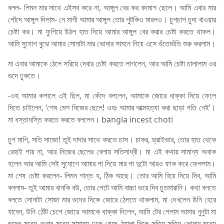
বলল- লিমন মার সাথে এইসব করে না, আঙ্গুল বের কর বদমাশ ছেলে। আমি এবার মার
পোঁদে আঙ্গুল দিলাম- নে মাগী আমার আঙ্গুল তোর পুটকিও মারলও। চুপচাপ চুদা খাওয়ার
চেষ্টা কর। মা ফুপিয়ে উঠল হাত দিয়ে আমার আঙ্গুল বের করার চেষ্টা করতে থাকল।
আমি সুযোগ বুঝে আমার সোনাটা মার ভোদার সামনে নিয়ে এসে গুঁতোগুঁতি শুরু করলাম।
মা এবার আমাকে ঠেলে সরিয়ে দেবার চেষ্টা করতে লাগলেন, আর আমি চেষ্টা চালালাম ওর
গুদে ঢুকতে।
-ওহ আমার কপালে এই ছিল, মা কেঁদে বললেন, আমাকে জোরে ধাক্কা দিয়ে ফেলে
দিতে চাইলেন, ‘শেষ মেশ নিজের ছেলে! ওহঃ আমার আত্মহত্যা করা ছাড়া গতি নেই’।
মা ধস্তাধস্তি করতে করতে বললেন। bangla incest choti
চুপ মাগি, সতি সাজো! তুই দাদার সাথে করতে চাস। চাকর, ড্রাইভার, তোর হাত থেকে
রেহাই পায় না, আর নিজের ছেলের বেলায় সতিসাধ্বী। মা এই কথায় সামান্য অবাক
হলেন আর আমি সেই সুযোগে আমার পা দিয়ে মার পা দুটো আরও ফাক করে ফেললাম।
মা শেষ চেষ্টা করলেন- লিমন শান্ত হ, ঠিক আছে। তোর আমি বিয়ে দিয়ে দিব, আমি
বললাম- তুই আমার খানকি বউ, তোর পেটে আমি বাচ্চা ভরে দিব চুতমারানি। কথা বলতে
বলতে সোনাটা সোজা মার গুদের দিকে জোরে ঠেলতে থাকলাম, মা দেখলেন উনি হেরে
যাবেন, উনি ঠোঁট চেপে জোরে আমাকে ধাক্কা দিলেন, আমি টের পেলাম আমার নুনুটা মা
গুদের মধ্যে চেরার মধ্যে সামান্য ঢুকে গেছে ঠ্যালা দিলে সত্যি সত্যি ভোদার মধ্যে