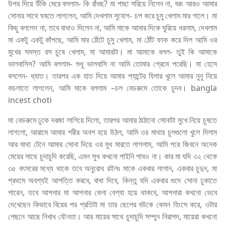
উপর দিয়ে উঁকি মেরে বললাম- কি রাঁধছ? মা পাছা সরিয়ে নিলেন না, বরং আরও আমার
সোনার সাথে ঘষতে লাগলেন, আমি দেখলাম সুযোগ- চপ করে চুমু খেলাম মার গালে। মা
কিছু বললেন না, তবে বাধাও দিলেন না, আমি মাকে আমার দিকে ঘুরিয়ে ধরলাম, দেখলাম
মা একটু একটু কাঁপছে, আমি মার ঠোঁটে চুমু খেলাম, মা ঠোঁট ফাক করে দিল আমি ওর
মুখের সমস্ত রস চুষে খেলাম, মা আমারটা। মা আমাকে বলল- তুই কি আমাকে
ভালবাসিস? আমি বললাম- শুধু ভালবাসি না আমি তোমার প্রেমে পরেছি। মা হেসে
বললেন- ধ্যাত। তারপর এক হাত দিয়ে আমার প্যান্টের যিপার খুলে আমার নুনু নিয়ে
কচলাতে লাগলেন, আমি মাকে বললাম –চল বেডরুমে তোকে চুদব। bangla
incest choti
মা বেডরুমে ঢুকে দরজা লাগিয়ে দিলো, তারপর আমার ঠাঠানো সোনাটা মুখে নিয়ে চুষতে
লাগলো, আরামে আমার শরীর অবশ হয়ে উঠল, আমি ওর মাথার চুলগুলো খুলে দিলাম
আর মাথা টেনে আমার সোনা দিয়ে ওর মুখ মারতে লাগলাম, আমি পরে জিবনে অনেক
মেয়ের সাথে চুদাচুদি করেছি, এমন সুখ কখনো পাইনি পাবও না। কার মা যদি ৩২ থেকে
৩৫ বৎসরের মধ্যে থাকে তবে অনুরোধ রইলঃ মাকে একবার লাগান, একবার চুদুন, মা
প্রথমে অবশ্যই আপত্তি করবে, বাধা দিবে, কিন্তু যদি একবার গুদে সোনা ঢুকাতে
পারেন, তবে আপনার মা আপনার কেনা বেশ্যা হয়ে থাকবে, আপনারা কখনো ভেবে
দেখেছেন কিভাবে বিয়ের পর প্রতিটা মা তার ছেলের বউকে কেমন হিংসে করে, ওটার
পেছনে আছে নিখাধ যৌনতা। আর মায়ের সাথে চুদাচুদি সম্পুন নিরাপদ, মায়েরা কখনো