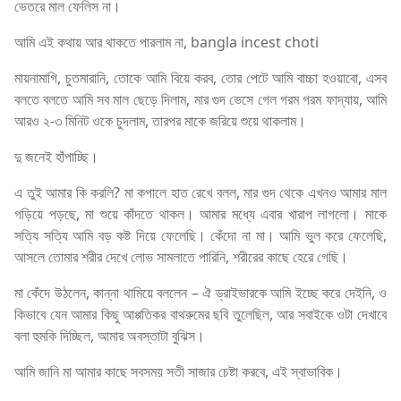
ভেতরে মাল ফেলিস না।
আমি এই কথায় আর থাকতে পারলাম না, bangla incest choti
মায়নামাগি, চুতমারানি, তোকে আমি বিয়ে করব, তোর পেটে আমি বাচ্চা হওয়াবো, এসব
বলতে বলতে আমি সব মাল ছেড়ে দিলাম, মার গুদ ভেসে গেল গরম গরম ফাদ্যায়, আমি
আরও ২-৩ মিনিট ওকে চুদলাম, তারপর মাকে জরিয়ে শুয়ে থাকলাম।
দু জনেই হাঁপাচ্ছি।
এ তুই আমার কি করলি? মা কপালে হাত রেখে বলল, মার গুদ থেকে এখনও আমার মাল
গড়িয়ে পড়ছে, মা শুয়ে কাঁদতে থাকল। আমার মধ্যে এবার খারাপ লাগলো। মাকে
সত্যি সত্যি আমি বড় কষ্ট দিয়ে ফেলেছি। কেঁদো না মা। আমি ভুল করে ফেলেছি,
আসলে তোমার শরীর দেখে লোভ সামলাতে পারিনি, শরীরের কাছে হেরে গেছি।
মা কেঁদে উঠলেন, কান্না থামিয়ে বললেন – ঐ ড্রাইভারকে আমি ইচ্ছে করে দেইনি, ও
কিভাবে যেন আমার কিছু আপ্পতিকর বাথরুমের ছবি তুলেছিল, আর সবাইকে ওটা দেখাবে
বলা হুমকি দিচ্ছিল, আমার অবস্তাটা বুঝিস।
আমি জানি মা আমার কাছে সবসময় সতী সাজার চেষ্টা করবে, এই স্বাভাবিক।