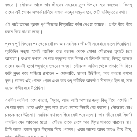
বলতো। সৌরভও তাকে তার জীবনের সবচেয়ে সুন্দর উপহার মনে করতেন। কিন্তু
তাদের এই গোপন সম্পর্ক চালিয়ে যাওয়া কতদূর সম্ভব হবে, সেটা ভবিষ্যতের কথা।
এই পার্টে তাদের প্রথম পূর্ণ মিলনের বিস্তারিত বর্ণনা দেওয়া হয়েছে। গল্পটা ধীরে ধীরে
চরমে নিয়ে যাওয়া হচ্ছে।
প্রথম পূর্ণ মিলনের পর থেকে সৌরভ আর নয়নিকার জীবনটা একেবারে বদলে গিয়েছিল।
প্রতিদিন সন্ধ্যা হলেই নয়নিকা তার কলেজ থেকে সোজা সৌরভের ফ্ল্যাটে চলে
আসতো। কখনো কখনো সে তার বন্ধুদের বলে দিতো যে টিউশনি আছে, কিন্তু আসলে
তাদের সময়টা হতো শুধুমাত্র দুজনের জন্য। সৌরভও অফিস থেকে তাড়াতাড়ি ফিরে
ঘরটা সুন্দর করে সাজিয়ে রাখতেন – মোমবাতি, হালকা মিউজিক, আর কখনো কখনো
ফুল। তাদের এই গোপন প্রেম এখন আর শুধু শারীরিক আকর্ষণে সীমাবদ্ধ ছিল না, মনে
মনেও গভীর হয়ে উঠেছিল।
একদিন নয়নিকা এসে বললো, “স্যার, আজ আমি আপনার জন্য কিছু নিয়ে এসেছি।”
সে তার ব্যাগ থেকে একটা সুন্দর লাল রঙের লেসের লিঙ্গারি বের করলো। সৌরভের চোখ
চকচক করে উঠলো। নয়নিকা বাথরুমে গিয়ে সেটা পরে এলো। তার শরীরে সেই লিঙ্গারি
লাগছিল যেন আগুনের মতো। সৌরভ তাকে দেখে আর স্থির থাকতে পারলেন না।
তিনি তাকে কোলে তুলে বিছানায় নিয়ে গেলেন। এবার তাদের আদর আরও ধীরে ধীরে,
আরও গভীরভাবে শুরু হলো।