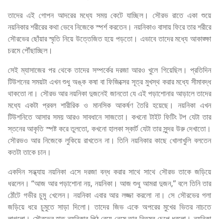
তাদের এই গোপন আদরের মধ্যে সময় কেটে যাচ্ছিল। সৌরভ রাতে একা শুয়ে
নয়নিকার শরীরের কথা ভেবে নিজেকে স্পর্শ করতেন। নয়নিকাও বাসায় ফিরে তার শরীরে
সৌরভের ছোঁয়ার স্মৃতি নিয়ে উত্তেজিত হয়ে পড়তো। এভাবে তাদের মধ্যে আকাঙ্ক্ষা
চরমে পৌঁছাচ্ছিল।
সেই ম্যাসাজের পর থেকে তাদের সম্পর্কের দরজা আরও খুলে গিয়েছিল। প্রতিদিন
টিউশনের সময়টা এখন শুধু অঙ্ক কষা বা ফিজিক্সের সূত্র মুখস্থ করার মধ্যে সীমাবদ্ধ
থাকতো না। সৌরভ আর নয়নিকা দুজনেই জানতো যে এই পড়াশোনার আড়ালে তাদের
মধ্যে একটা প্রবল শারীরিক ও মানসিক আকর্ষণ তৈরি হয়েছে। নয়নিকা এখন
টিউশনিতে আসার সময় আরও সাবধানে সাজতো। কখনো টাইট ফিটিং টপ যেটা তার
স্তনের আকৃতি স্পষ্ট করে তুলতো, কখনো হালকা স্কার্ট যেটা তার সুন্দর উরু দেখাতো।
সৌরভও আর নিজেকে লুকিয়ে রাখতেন না। তিনি নয়নিকার কাছে খোলাখুলি বলতেন
কতটা তাকে চান।
একদিন সন্ধ্যায় নয়নিকা এসে দরজা বন্ধ করার সাথে সাথে সৌরভ তাকে জড়িয়ে
ধরলেন। “আজ আর পড়াশোনা নয়, নয়নিকা। আজ শুধু আমরা দুজন,” বলে তিনি তার
ঠোঁটে গভীর চুমু খেলেন। নয়নিকা এবার আর লজ্জা করলো না। সে সৌরভের গলা
জড়িয়ে ধরে চুমুতে সাড়া দিলো। তাদের জিভ একে অপরের মুখের ভিতর নাচতে
লাগলো। সৌরভের হাত নয়নিকার পিঠ বেয়ে নেমে তার নিতম্ব চেপে ধরলো। নয়নিকা