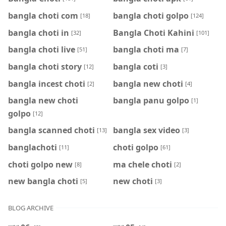
bangla choti com
bangla choti golpo
[18]
[124]
bangla choti in
Bangla Choti Kahini
[32]
[101]
bangla choti live
bangla choti ma
[51]
[7]
bangla choti story
bangla coti
[12]
[3]
bangla incest choti
bangla new choti
[2]
[4]
bangla new choti
bangla panu golpo
[1]
golpo
[12]
bangla scanned choti
bangla sex video
[13]
[3]
banglachoti
choti golpo
[11]
[61]
choti golpo new
ma chele choti
[8]
[2]
new bangla choti
new choti
[5]
[3]
BLOG ARCHIVE