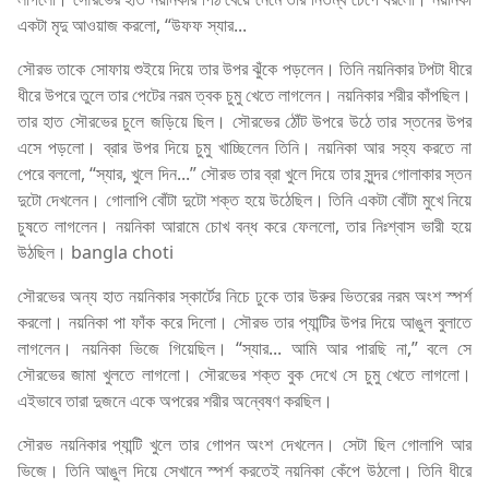
একটা মৃদু আওয়াজ করলো, “উফফ স্যার...
সৌরভ তাকে সোফায় শুইয়ে দিয়ে তার উপর ঝুঁকে পড়লেন। তিনি নয়নিকার টপটা ধীরে
ধীরে উপরে তুলে তার পেটের নরম ত্বক চুমু খেতে লাগলেন। নয়নিকার শরীর কাঁপছিল।
তার হাত সৌরভের চুলে জড়িয়ে ছিল। সৌরভের ঠোঁট উপরে উঠে তার স্তনের উপর
এসে পড়লো। ব্রার উপর দিয়ে চুমু খাচ্ছিলেন তিনি। নয়নিকা আর সহ্য করতে না
পেরে বললো, “স্যার, খুলে দিন...” সৌরভ তার ব্রা খুলে দিয়ে তার সুন্দর গোলাকার স্তন
দুটো দেখলেন। গোলাপি বোঁটা দুটো শক্ত হয়ে উঠেছিল। তিনি একটা বোঁটা মুখে নিয়ে
চুষতে লাগলেন। নয়নিকা আরামে চোখ বন্ধ করে ফেললো, তার নিঃশ্বাস ভারী হয়ে
উঠছিল। bangla choti
সৌরভের অন্য হাত নয়নিকার স্কার্টের নিচে ঢুকে তার উরুর ভিতরের নরম অংশ স্পর্শ
করলো। নয়নিকা পা ফাঁক করে দিলো। সৌরভ তার প্যান্টির উপর দিয়ে আঙুল বুলাতে
লাগলেন। নয়নিকা ভিজে গিয়েছিল। “স্যার... আমি আর পারছি না,” বলে সে
সৌরভের জামা খুলতে লাগলো। সৌরভের শক্ত বুক দেখে সে চুমু খেতে লাগলো।
এইভাবে তারা দুজনে একে অপরের শরীর অন্বেষণ করছিল।
সৌরভ নয়নিকার প্যান্টি খুলে তার গোপন অংশ দেখলেন। সেটা ছিল গোলাপি আর
ভিজে। তিনি আঙুল দিয়ে সেখানে স্পর্শ করতেই নয়নিকা কেঁপে উঠলো। তিনি ধীরে