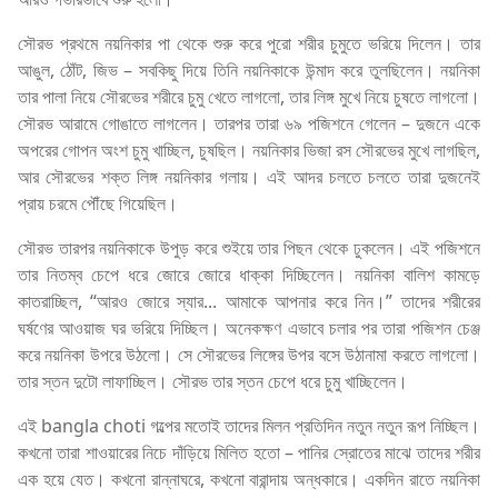
সৌরভ প্রথমে নয়নিকার পা থেকে শুরু করে পুরো শরীর চুমুতে ভরিয়ে দিলেন। তার
আঙুল, ঠোঁট, জিভ – সবকিছু দিয়ে তিনি নয়নিকাকে উন্মাদ করে তুলছিলেন। নয়নিকা
তার পালা নিয়ে সৌরভের শরীরে চুমু খেতে লাগলো, তার লিঙ্গ মুখে নিয়ে চুষতে লাগলো।
সৌরভ আরামে গোঙাতে লাগলেন। তারপর তারা ৬৯ পজিশনে গেলেন – দুজনে একে
অপরের গোপন অংশ চুমু খাচ্ছিল, চুষছিল। নয়নিকার ভিজা রস সৌরভের মুখে লাগছিল,
আর সৌরভের শক্ত লিঙ্গ নয়নিকার গলায়। এই আদর চলতে চলতে তারা দুজনেই
প্রায় চরমে পৌঁছে গিয়েছিল।
সৌরভ তারপর নয়নিকাকে উপুড় করে শুইয়ে তার পিছন থেকে ঢুকলেন। এই পজিশনে
তার নিতম্ব চেপে ধরে জোরে জোরে ধাক্কা দিচ্ছিলেন। নয়নিকা বালিশ কামড়ে
কাতরাচ্ছিল, “আরও জোরে স্যার... আমাকে আপনার করে নিন।” তাদের শরীরের
ঘর্ষণের আওয়াজ ঘর ভরিয়ে দিচ্ছিল। অনেকক্ষণ এভাবে চলার পর তারা পজিশন চেঞ্জ
করে নয়নিকা উপরে উঠলো। সে সৌরভের লিঙ্গের উপর বসে উঠানামা করতে লাগলো।
তার স্তন দুটো লাফাচ্ছিল। সৌরভ তার স্তন চেপে ধরে চুমু খাচ্ছিলেন।
এই bangla choti গল্পের মতোই তাদের মিলন প্রতিদিন নতুন নতুন রূপ নিচ্ছিল।
কখনো তারা শাওয়ারের নিচে দাঁড়িয়ে মিলিত হতো – পানির স্রোতের মাঝে তাদের শরীর
এক হয়ে যেত। কখনো রান্নাঘরে, কখনো বারান্দায় অন্ধকারে। একদিন রাতে নয়নিকা