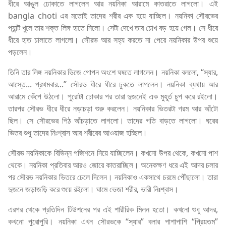
ধীরে আঙুল ঢোকাতে লাগলেন আর নয়নিকা আরামে কাতরাতে লাগলো। এই
bangla choti এর মতোই তাদের শরীর এক হয়ে যাচ্ছিল। নয়নিকা সৌরভের
প্যান্ট খুলে তার শক্ত লিঙ্গ হাতে নিলো। সেটা দেখে তার চোখ বড় হয়ে গেল। সে ধীরে
ধীরে হাত চালাতে লাগলো। সৌরভ আর সহ্য করতে না পেরে নয়নিকার উপর শুয়ে
পড়লেন।
তিনি তার লিঙ্গ নয়নিকার ভিজে গোপন অংশে ঘষতে লাগলেন। নয়নিকা বললো, “স্যার,
আস্তে... প্রথমবার...” সৌরভ ধীরে ধীরে ঢুকতে লাগলেন। নয়নিকা ব্যথায় আর
আরামে কেঁপে উঠলো। পুরোটা ঢোকার পর তারা দুজনেই এক মুহূর্ত চুপ করে রইলো।
তারপর সৌরভ ধীরে ধীরে নড়াচড়া শুরু করলেন। নয়নিকার ভিতরটা গরম আর আঁটো
ছিল। সে সৌরভের পিঠ আঁচড়াতে লাগলো। তাদের গতি বাড়তে লাগলো। ঘরের
ভিতর শুধু তাদের নিঃশ্বাস আর শরীরের আওয়াজ হচ্ছিল।
সৌরভ নয়নিকাকে বিভিন্ন পজিশনে নিয়ে যাচ্ছিলেন। কখনো উপর থেকে, কখনো পাশ
থেকে। নয়নিকা প্রতিবার আরও জোরে কাতরাচ্ছিল। অনেকক্ষণ ধরে এই আদর চলার
পর সৌরভ নয়নিকার ভিতরে ঢেলে দিলেন। নয়নিকাও একসাথে চরমে পৌঁছালো। তারা
দুজনে জড়াজড়ি করে শুয়ে রইলো। ঘামে ভেজা শরীর, ভারী নিঃশ্বাস।
এরপর থেকে প্রতিদিন টিউশনের পর এই শারীরিক মিলন হতো। কখনো শুধু আদর,
কখনো পুরোপুরি। নয়নিকা এখন সৌরভকে “স্যার” বলার পাশাপাশি “প্রিয়তম”