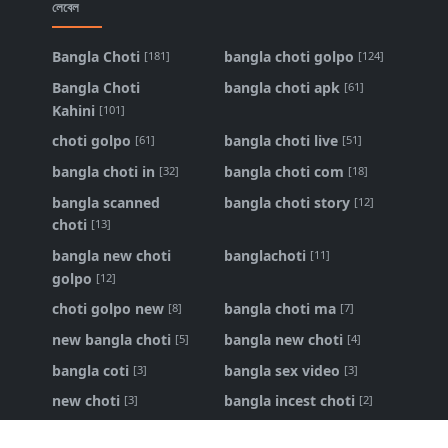
লেবেল
Bangla Choti
bangla choti golpo
[181]
[124]
Bangla Choti
bangla choti apk
[61]
Kahini
[101]
choti golpo
bangla choti live
[61]
[51]
bangla choti in
bangla choti com
[32]
[18]
bangla scanned
bangla choti story
[12]
choti
[13]
bangla new choti
banglachoti
[11]
golpo
[12]
choti golpo new
bangla choti ma
[8]
[7]
new bangla choti
bangla new choti
[5]
[4]
bangla coti
bangla sex video
[3]
[3]
new choti
bangla incest choti
[3]
[2]
ma chele choti
bangla panu golpo
[2]
[1]