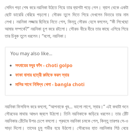
সেদিন পড়া শেষ করে নয়নিকা উঠতে গিয়ে তার ব্যাগটা পড়ে গেল। ব্যাগ থেকে একটা
ছোট ডায়েরি বেরিয়ে পড়লো। সৌরভ তুলে দিতে গিয়ে দেখলেন ভিতরে তার নাম
লেখা। নয়নিকা লজ্জায় ছিনিয়ে নিতে গেল, কিন্তু সৌরভ হেসে বললেন, “কী লিখেছো
আমার সম্পর্কে?” নয়নিকা চুপ করে রইলো। সৌরভ ধীরে ধীরে তার কাছে এগিয়ে গিয়ে
তার চিবুক তুলে ধরলেন। “বলো, নয়নিকা।
You may also like...
সৎমায়ের মধুর ফাঁদ - choti golpo
ফাকা বাসায় ছাত্রী রুমিকে করল স্যার
মাসির সাথে নিষিদ্ধ খেলা - bangla choti
নয়নিকা ফিসফিস করে বললো, “আপনাকে খুব... ভালো লাগে, স্যার।” এই কথাটা শুনে
সৌরভের মাথায় আগুন জ্বলে উঠলো। তিনি নয়নিকাকে জড়িয়ে ধরলেন। তার ঠোঁট
নয়নিকার ঠোঁটের উপর চেপে বসলো। প্রথমে নয়নিকা চমকে গেল, কিন্তু তারপর সে-ও
সাড়া দিলো। তাদের চুমু গভীর হয়ে উঠলো। সৌরভের হাত নয়নিকার পিঠ বেয়ে