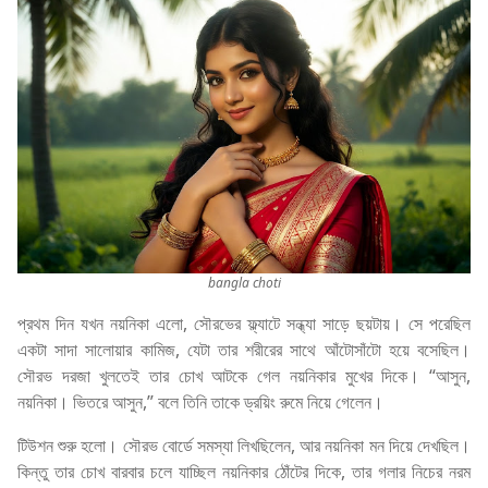
bangla choti
প্রথম দিন যখন নয়নিকা এলো, সৌরভের ফ্ল্যাটে সন্ধ্যা সাড়ে ছয়টায়। সে পরেছিল
একটা সাদা সালোয়ার কামিজ, যেটা তার শরীরের সাথে আঁটোসাঁটো হয়ে বসেছিল।
সৌরভ দরজা খুলতেই তার চোখ আটকে গেল নয়নিকার মুখের দিকে। “আসুন,
নয়নিকা। ভিতরে আসুন,” বলে তিনি তাকে ড্রয়িং রুমে নিয়ে গেলেন।
টিউশন শুরু হলো। সৌরভ বোর্ডে সমস্যা লিখছিলেন, আর নয়নিকা মন দিয়ে দেখছিল।
কিন্তু তার চোখ বারবার চলে যাচ্ছিল নয়নিকার ঠোঁটের দিকে, তার গলার নিচের নরম