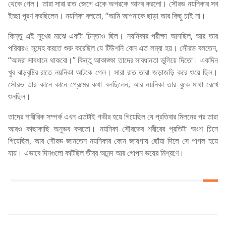
থেকে গেল। তারা সারা রাত জেগে একে অপরকে আদর করলো। সৌরভ নয়নিকার সব
ইচ্ছা পূরণ করছিলেন। নয়নিকা বলতো, “আমি আপনাকে ছাড়া আর কিছু চাই না।
কিন্তু এই সুখের মাঝে একটা চিন্তাও ছিল। নয়নিকার পরীক্ষা আসছিল, আর তার
পরিবারও সন্দেহ করতে শুরু করেছিল যে টিউশনি কেন এত লম্বা হয়। সৌরভ বলতেন,
“আমরা সাবধানে থাকবো।” কিন্তু আকাঙ্ক্ষা তাদের সাবধানতা ভুলিয়ে দিতো। একদিন
খুব ঝড়বৃষ্টির রাতে নয়নিকা আটকে গেল। সারা রাত তারা জড়াজড়ি করে শুয়ে ছিল।
সৌরভ তার কানে কানে প্রেমের কথা বলছিলেন, আর নয়নিকা তার বুকে মাথা রেখে
শুনছিল।
তাদের শারীরিক সম্পর্ক এখন এতটাই গভীর হয়ে গিয়েছিল যে প্রতিবার মিলনের পর তারা
আরও কাছাকাছি অনুভব করতো। নয়নিকা সৌরভের শরীরের প্রতিটা অংশ চিনে
গিয়েছিল, আর সৌরভ জানতেন নয়নিকার কোন জায়গায় ছোঁয়া দিলে সে পাগল হয়ে
যায়। এভাবে দিনগুলো কাটছিল তীব্র আনন্দ আর গোপন ভয়ের মিশ্রণে।