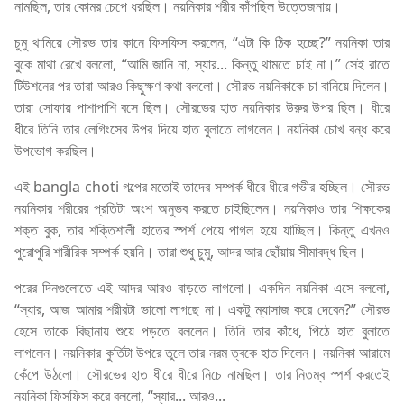
নামছিল, তার কোমর চেপে ধরছিল। নয়নিকার শরীর কাঁপছিল উত্তেজনায়।
চুমু থামিয়ে সৌরভ তার কানে ফিসফিস করলেন, “এটা কি ঠিক হচ্ছে?” নয়নিকা তার
বুকে মাথা রেখে বললো, “আমি জানি না, স্যার... কিন্তু থামতে চাই না।” সেই রাতে
টিউশনের পর তারা আরও কিছুক্ষণ কথা বললো। সৌরভ নয়নিকাকে চা বানিয়ে দিলেন।
তারা সোফায় পাশাপাশি বসে ছিল। সৌরভের হাত নয়নিকার উরুর উপর ছিল। ধীরে
ধীরে তিনি তার লেগিংসের উপর দিয়ে হাত বুলাতে লাগলেন। নয়নিকা চোখ বন্ধ করে
উপভোগ করছিল।
এই bangla choti গল্পের মতোই তাদের সম্পর্ক ধীরে ধীরে গভীর হচ্ছিল। সৌরভ
নয়নিকার শরীরের প্রতিটা অংশ অনুভব করতে চাইছিলেন। নয়নিকাও তার শিক্ষকের
শক্ত বুক, তার শক্তিশালী হাতের স্পর্শ পেয়ে পাগল হয়ে যাচ্ছিল। কিন্তু এখনও
পুরোপুরি শারীরিক সম্পর্ক হয়নি। তারা শুধু চুমু, আদর আর ছোঁয়ায় সীমাবদ্ধ ছিল।
পরের দিনগুলোতে এই আদর আরও বাড়তে লাগলো। একদিন নয়নিকা এসে বললো,
“স্যার, আজ আমার শরীরটা ভালো লাগছে না। একটু ম্যাসাজ করে দেবেন?” সৌরভ
হেসে তাকে বিছানায় শুয়ে পড়তে বললেন। তিনি তার কাঁধে, পিঠে হাত বুলাতে
লাগলেন। নয়নিকার কুর্তিটা উপরে তুলে তার নরম ত্বকে হাত দিলেন। নয়নিকা আরামে
কেঁপে উঠলো। সৌরভের হাত ধীরে ধীরে নিচে নামছিল। তার নিতম্ব স্পর্শ করতেই
নয়নিকা ফিসফিস করে বললো, “স্যার... আরও...