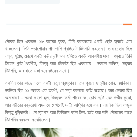
সৌরভ ছিল একজন ২৮ বছরের যুবক, যিনি কলকাতার একটি ছোট ফ্ল্যাটে একা
থাকতেন। তিনি পড়াশোনার পাশাপাশি প্রাইভেট টিউশনি করতেন। তার চেহারা ছিল
লম্বা, সুঠাম, চোখে একটা গভীর দৃষ্টি আর হাসিতে একটা আকর্ষণীয় মায়া। পড়াতে তিনি
ছিলেন খুবই ধৈর্যশীল, কিন্তু তার জীবনটা ছিল একঘেয়ে। সকালে অফিস, সন্ধ্যায়
টিউশনি, আর রাতে একা ঘরে বইয়ের সাথে।
একদিন তার কাছে এলো একটা নতুন প্রস্তাব। তার পুরনো ছাত্রীর বোন, নয়নিকা।
নয়নিকা ছিল ২১ বছরের এক তরুণী, যে সদ্য কলেজে ভর্তি হয়েছে। তার চেহারা ছিল
অসাধারণ – লম্বা কালো চুল, উজ্জ্বল ফর্সা গায়ের রং, চোখ দুটো যেন গভীর কুয়ো,
আর শরীরের বক্ররেখা এমন যে দেখলেই মনটা অস্থির হয়ে যায়। নয়নিকা ছিল লাজুক
কিন্তু বুদ্ধিমতী। সে ম্যাথস আর ফিজিক্সে দুর্বল ছিল, তাই তার দাদি সৌরভের কাছে
টিউশনির ব্যবস্থা করেছিলেন।