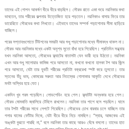
তাদের এই গোপন আকর্ষণ ধীরে ধীরে বাড়ছিল। সৌরভ রাতে একা শুয়ে নয়নিকার কথা
ভাবতেন, তার শরীরের কল্পনায় উত্তেজিত হয়ে পড়তেন। নয়নিকাও বাসায় ফিরে তার
ডায়েরিতে সৌরভের কথা লিখতো। এইভাবে তাদের সম্পর্ক পড়াশোনার সীমা ছাড়িয়ে
যাচ্ছিল।
পরের সপ্তাহগুলোতে টিউশনের সময়টা আর শুধু পড়াশোনার মধ্যে সীমাবদ্ধ থাকল না।
সৌরভ আর নয়নিকার মধ্যে একটা অদৃশ্য সুতো বাঁধা হয়ে গিয়েছিল। প্রতিদিন সন্ধ্যায়
যখন নয়নিকা আসতো, সৌরভের ফ্ল্যাটের বাতাসটা যেন ভারী হয়ে উঠতো। নয়নিকা
এখন আর শুধু সালোয়ার কামিজ পরে আসতো না, কখনো কখনো হালকা টপ আর জিন্স
পরে আসতো, যেটা তার যুবতী শরীরের প্রতিটা বক্ররেখা স্পষ্ট করে তুলতো। তার
স্তনের উঁচু ভাব, কোমরের সরুতা আর নিতম্বের গোলাকার আকৃতি দেখে সৌরভের
মনটা অস্থির হয়ে যেত।
একদিন খুব গরম পড়েছিল। লোডশেডিং হয়ে গেল। ফ্ল্যাটটা অন্ধকার হয়ে গেল।
সৌরভ মোমবাতি জ্বালিয়ে টেবিলে রাখলেন। নয়নিকা তার পাশে বসে পড়ছিল। ঘামে
তার টপটা শরীরের সাথে লেপটে গিয়েছিল। সৌরভের চোখ বারবার চলে যাচ্ছিল তার
গলার ঘামের ফোঁটার দিকে, যেটা ধীরে ধীরে নিচে নামছিল। “স্যার, আজকের এই
অঙ্কটা বুঝতে পারছি না,” বলে নয়নিকা তার কাছে আরও ঘেঁষে বসলো। তাদের হাত