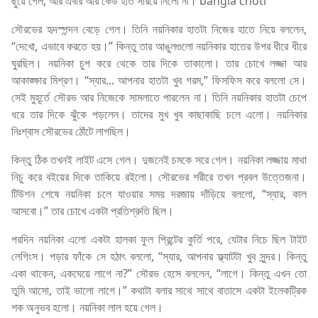
ছুঁয়ে গেল, আর এবার আর কেউ হাত সরিয়ে নিলো না। bangla choti
সৌরভের হৃদস্পন্দন বেড়ে গেল। তিনি নয়নিকার হাতটা নিজের হাতে নিয়ে বললেন,
“দেখো, এভাবে করতে হয়।” কিন্তু তার আঙুলগুলো নয়নিকার হাতের উপর ধীরে ধীরে
ঘুরছিল। নয়নিকা চুপ করে থেকে তার দিকে তাকালো। তার চোখে লজ্জা আর
আকাঙ্ক্ষার মিশ্রণ। “স্যার... আপনার হাতটা খুব গরম,” ফিসফিস করে বললো সে।
সেই মুহূর্তে সৌরভ আর নিজেকে সামলাতে পারলেন না। তিনি নয়নিকার হাতটা চেপে
ধরে তার দিকে ঝুঁকে পড়লেন। তাদের মুখ খুব কাছাকাছি চলে এলো। নয়নিকার
নিঃশ্বাস সৌরভের ঠোঁটে লাগছিল।
কিন্তু ঠিক তখনই লাইট এসে গেল। দুজনেই চমকে সরে গেল। নয়নিকা লজ্জায় মাথা
নিচু করে বইয়ের দিকে তাকিয়ে রইলো। সৌরভের শরীরে তখন প্রবল উত্তেজনা।
টিউশন শেষে নয়নিকা চলে যাওয়ার সময় দরজায় দাঁড়িয়ে বললো, “স্যার, কাল
আসবো।” তার চোখে একটা প্রতিশ্রুতি ছিল।
পরদিন নয়নিকা এলো একটা হালকা ফুল প্রিন্টের কুর্তি পরে, যেটার নিচে ছিল টাইট
লেগিংস। পড়ার ফাঁকে সে হঠাৎ বললো, “স্যার, আপনার ফ্ল্যাটটা খুব সুন্দর। কিন্তু
একা থাকেন, একঘেয়ে লাগে না?” সৌরভ হেসে বললেন, “লাগে। কিন্তু এখন তো
তুমি আসো, তাই ভালো লাগে।” কথাটা বলার সাথে সাথে বাতাসে একটা ইলেকট্রিক
শক অনুভব হলো। নয়নিকা লাল হয়ে গেল।