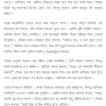
ত্বকে। নয়নিকাও লক্ষ করছিল সৌরভের শক্ত হাত আর তার গলার স্বর। প্রথম
দিনটা শুধু পড়াশোনা দিয়েই কেটে গেল, কিন্তু বাতাসে একটা অদ্ভুত টান অনুভব
হচ্ছিল।
পরের কয়েকদিনে তাদের মধ্যে কথা বাড়তে লাগল। পড়ার ফাঁকে নয়নিকা তার
কলেজের গল্প বলতো, আর সৌরভ শুনতেন মুগ্ধ হয়ে। একদিন বৃষ্টি পড়ছিল জোরে।
নয়নিকা ভিজে গিয়ে এসেছিল। তার সালোয়ার কামিজ ভিজে শরীরের সাথে লেপটে
গিয়েছিল। সৌরভ তাকে তোয়ালে দিয়ে বললেন, “শুকিয়ে নাও, না হলে ঠান্ডা লেগে
যাবে।” নয়নিকা হেসে তোয়ালে নিলো, আর সেই মুহূর্তে তাদের চোখাচোখি হলো। সেই
চাহনিতে ছিল একটা লুকানো আগুন। bangla choti
সৌরভ অনুভব করলেন তার শরীরে একটা অস্বস্তি। তিনি পড়াতে বসলেন, কিন্তু
মনটা অন্যদিকে চলে যাচ্ছিল। নয়নিকা প্রশ্ন করলো, “স্যার, এই সমস্যাটা কীভাবে
করবো?” সৌরভ তার পাশে বসে ব্যাখ্যা করতে গিয়ে তার হাতটা নয়নিকার হাতে ছুঁয়ে
গেল। দুজনেই থমকে গেল কয়েক সেকেন্ড। নয়নিকার গাল লাল হয়ে উঠলো।
এভাবে দিনগুলো কাটছিল। সৌরভ নিজেকে সামলাতে চেষ্টা করছিলেন, কিন্তু নয়নিকার
উপস্থিতি তার মনে একটা ঝড় তুলছিল। একদিন পড়ার মাঝে নয়নিকা বললো, “স্যার,
আপনি খুব ভালো পড়ান। কিন্তু আমার মনে হয় আপনি কিছু লুকিয়ে রাখেন।” সৌরভ
হেসে বললেন, “সবাই কিছু না কিছু লুকিয়ে রাখে, নয়নিকা।