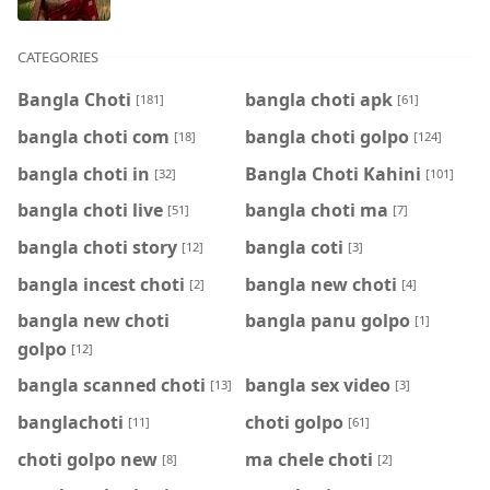
CATEGORIES
Bangla Choti
bangla choti apk
[181]
[61]
bangla choti com
bangla choti golpo
[18]
[124]
bangla choti in
Bangla Choti Kahini
[32]
[101]
bangla choti live
bangla choti ma
[51]
[7]
bangla choti story
bangla coti
[12]
[3]
bangla incest choti
bangla new choti
[2]
[4]
bangla new choti
bangla panu golpo
[1]
golpo
[12]
bangla scanned choti
bangla sex video
[13]
[3]
banglachoti
choti golpo
[11]
[61]
choti golpo new
ma chele choti
[8]
[2]