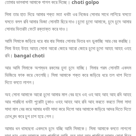
তোমার ভালবাসা আমাকে পাগল করে দিচ্ছে।
choti golpo
সিমা তার হাত দিয়ে আমার শক্ত মতা ধনটা ওর নিজের সোনার সাথে লাগিয়ে ঘসতে
ঘসতে বলল রবি আমার ভিজা সোনাটা ছিরে দাও।চুদো চুদো আমাকে, চুদে চুদে আমার
সোনার ভিতরটা ফেটে রক্তাক্ত করে দাও।
আমি সিমাকে জড়িয়ে ধরে বার বার সিমার সোনার ভিতর ধন ডুকাচ্ছি আর বের করচ্ছি।
সিমা উহহ উহহ আহহ সোনা আরো জোরে আরো জোরে চুদো চুদো আহহ আহহ ওহহ
রবি।
bangal choti
আর আমি সিমাকে অশম্ভব রকমের চুদা চুদে যাচ্ছি। সিমার গরম সোনাটা একদম
ভিজিয়ে ফাক করে ফেলেছি। সিমা আমাকে শক্ত করে জড়িয়ে ধরে তল থাপ দিতে
দিতে বলতে লাগল।
অহ সোনা আমাকে আরো চুদো আমার মাল বের হবে ওহ ওহ আহ আহ আহ রবি আহহ
আর পারছিনা ধনটা পুরোটা ঢুকাও ওহহ আহহ আহ রবি আহ করতে করতে সিমা সাদা
সাদা মাল বের করে আমার ধনটা সাদা করে দিলো আর আমাকে জড়িয়ে আদর দিতে দিতে
চোখ বন্দ করে চুপ চাপ হয়ে গেল।
আমার ধন থামছেনা একদমে চুদে যচ্ছি আমি সিমাকে। সিমা আমাকে বলতে লাগলো
দাদা ছার এবার আমাকে আর পারছিনা আমি, অহ দাদা আর পারছিনা আমার সোনা ছিরে