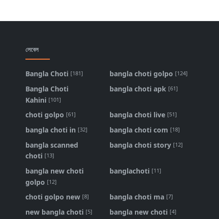
লেবেল
Bangla Choti
bangla choti golpo
[181]
[124]
Bangla Choti
bangla choti apk
[61]
Kahini
[101]
choti golpo
bangla choti live
[61]
[51]
bangla choti in
bangla choti com
[32]
[18]
bangla scanned
bangla choti story
[12]
choti
[13]
bangla new choti
banglachoti
[11]
golpo
[12]
choti golpo new
bangla choti ma
[8]
[7]
new bangla choti
bangla new choti
[5]
[4]