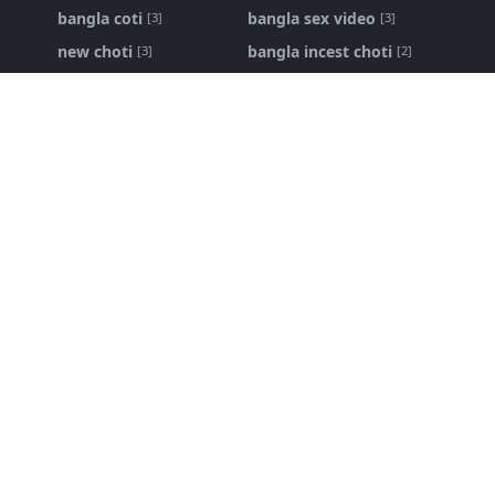
bangla coti
bangla sex video
[3]
[3]
new choti
bangla incest choti
[3]
[2]
ma chele choti
bangla panu golpo
[2]
[1]
Bangla Choti Kahini
Bangla Choti Kahini - বিবাহিত বোনকে
চোদার নেশা
১৬ এপ্রি, ২০২৬
bangla choti live
,
bangla new choti golpo
শ্বশুর আমার জোর করে করলো - bangla new
choti golpo
৩১ জানু, ২০২৬
Bangla Choti
,
bangla choti golpo
পরিবারের ভেতরের লুকানো কাহিনি - bangla
choti golpo
১৮ মে, ২০২৬