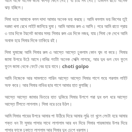
আমি অকে অনেক জামা কাপড় কিনে দেই। যা চায় সব দেই। একদিন রাতে অনেক
ঝড় হচ্ছিল।
সিমা ভয়ে আমাকে বলল দাদা আমার অনেক ভয় করছে। আমি বললাম ভয় কিশের তুই
দরজা খলা রেখে লাইট জালিয়ে ঘুমা। আমি আমার রুম এ আসি। পরে আমি রাতে প্রায়
৩ তার দিকে টয়লেট জাবার সময় সিমার রুম এর দিকে নজর, যায়।সিমা কে দেখে আমি
অবাক হয়ে সিমার দিকে তাকিয়ে রই।
সিমা ঘুমাচ্ছে আমি সিমার রুম এ আস্তে আস্তে ঢুকলাম কোন শব্দ না করে। সিমার
জামা উপরে উঠে আসে।নাবির গর্তটা অনেক সেক্সি লাগছে, আর দুধ গুল যেন ফুলে
ফুলে জামা থেকে ফেটে বের হয়ে যাবে।
choti golpo
আমি নিজেকে আর সামলাতে পারিন আস্তে আস্তে সিমার পাশে শুয়ে পরলাম লাইট
অফ করে। আর সিমার নাভির ছার পাশে আমার হাত বুলাচ্ছি।
আস্তে আস্তে জামার ভিতরে হাত দুকিয়ে সিমার উপশে পরা দুধ গুল ধরে আস্তে
আস্তে টিপতে লাগলাম। সিমা নরে চরে উঠল।
আমি সিমার পায়ের উপরে আমার পা উঠিয়ে দিয়ে আমার লুঙি তা খুলে লেংটা হয়ে আমার
শক্ত ধন টা সুমার পাসার সাথে লাগালাম আর ধন দিয়ে সিমার পায়জামার উপর দিয়ে
পাসার ফাকে ঢুকাতে লাগলাম আর সিমার দুধ চেপে ধরলাম।