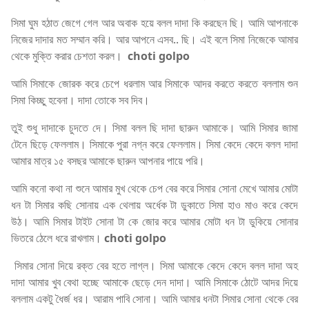
সিমা ঘুম হঠাত জেগে গেল আর অবাক হয়ে বলল দাদা কি করছেন ছি। আমি আপনাকে
নিজের দাদার মত সম্মান করি। আর আপনে এসব.. ছি। এই বলে সিমা নিজেকে আমার
থেকে মুক্তি করার চেশতা করল।
choti golpo
আমি সিমাকে জোরক করে চেপে ধরলাম আর সিমাকে আদর করতে করতে বললাম শুন
সিমা কিচ্ছু হবেনা। দাদা তোকে সব দিব।
তুই শুধু দাদাকে চুদতে দে। সিমা বলল ছি দাদা ছারুন আমাকে। আমি সিমার জামা
টেনে ছিড়ে ফেললাম। সিমাকে পুরা নগ্ন করে ফেললাম। সিমা কেদে কেদে বলল দাদা
আমার মাত্র ১৫ বসছর আমাকে ছারুন আপনার পায়ে পরি।
আমি কনো কথা না শুনে আমার মুখ থেকে চেপ বের করে সিমার সোনা মেখে আমার মোটা
ধন টা সিমার কছি সোনায় এক থেলায় অর্ধেক টা ডুকাতে সিমা হাও মাও করে কেদে
উঠ। আমি সিমার টাইট সোনা টা কে জোর করে আমার মোটা ধন টা ডুকিয়ে সোনার
ভিতরে ঠেলে ধরে রাখলাম।
choti golpo
সিমার সোনা দিয়ে রক্ত বের হতে লাগ্ল। সিমা আমাকে কেদে কেদে বলল দাদা অহ
দাদা আমার খুব বেথা হচ্ছে আমাকে ছেড়ে দেন দাদা। আমি সিমাকে ঠোটে আদর দিয়ে
বললাম একটু ধৈর্জ ধর। আরাম পাবি সোনা। আমি আমার ধনটা সিমার সোনা থেকে বের