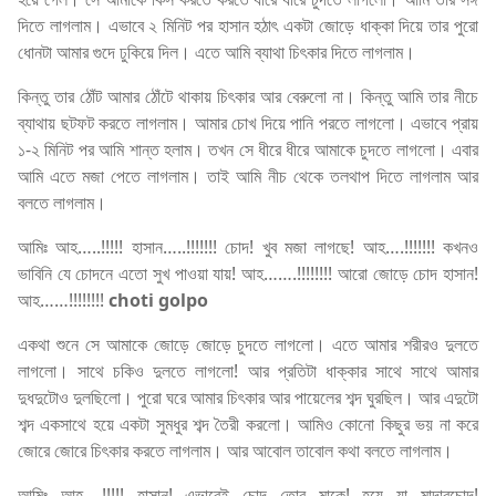
দিতে লাগলাম। এভাবে ২ মিনিট পর হাসান হঠাৎ একটা জোড়ে ধাক্কা দিয়ে তার পুরো
ধোনটা আমার গুদে ঢুকিয়ে দিল। এতে আমি ব্যাথা চিৎকার দিতে লাগলাম।
কিন্তু তার ঠোঁট আমার ঠোঁটে থাকায় চিৎকার আর বেরুলো না। কিন্তু আমি তার নীচে
ব্যাথায় ছটফট করতে লাগলাম। আমার চোখ দিয়ে পানি পরতে লাগলো। এভাবে প্রায়
১-২ মিনিট পর আমি শান্ত হলাম। তখন সে ধীরে ধীরে আমাকে চুদতে লাগলো। এবার
আমি এতে মজা পেতে লাগলাম। তাই আমি নীচ থেকে তলথাপ দিতে লাগলাম আর
বলতে লাগলাম।
আমিঃ আহ…..!!!!! হাসান…..!!!!!!! চোদ! খুব মজা লাগছে! আহ….!!!!!!! কখনও
ভাবিনি যে চোদনে এতো সুখ পাওয়া যায়! আহ…….!!!!!!!! আরো জোড়ে চোদ হাসান!
আহ……!!!!!!!!
choti golpo
একথা শুনে সে আমাকে জোড়ে জোড়ে চুদতে লাগলো। এতে আমার শরীরও দুলতে
লাগলো। সাথে চকিও দুলতে লাগলো! আর প্রতিটা ধাক্কার সাথে সাথে আমার
দুধদুটোও দুলছিলো। পুরো ঘরে আমার চিৎকার আর পায়েলের শব্দ ঘুরছিল। আর এদুটো
শব্দ একসাথে হয়ে একটা সুমধুর শব্দ তৈরী করলো। আমিও কোনো কিছুর ভয় না করে
জোরে জোরে চিৎকার করতে লাগলাম। আর আবোল তাবোল কথা বলতে লাগলাম।
আমিঃ আহ….!!!!! হাসান! এভাবেই চোদ তোর মাকে! হয়ে যা মাদারচোদ!