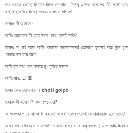
হয়ে জোড়ে জোড়ে নিশ্বাস নিতে লাগলাম। কিন্তু এখনও আমাদের ঠোঁট দুটো প্রায়
কাছ কাছাকাছিই ছিল। তখন সে বলতে লাগলো।
হাসানঃ কী হলো মা?
আমিঃ আজকেই কী তোর মাকে মেরে ফেলবি নাকি?
হাসানঃ না মা! আজ আমি তোমাকে ভালোবাসবো! তোমাকে চুদবো! আর চুদে চুদে
তোমার দাস হয়ে যাবো!
আমি তার কথা শুনে লজ্জায় মুখ ঘুরিয়ে বললাম।
আমিঃ যাহ…..!!!!!!!
হাসান তখন হেসে বলল।
choti golpo
হাসানঃ কী হলো মা? লজ্জা পেয়েছো?
আমিঃ লজ্জা পাবো নাতো কী করবো? আমার নিজের ছেলেই যে মাদারচোদ হতে চাচ্ছে!
আমার কথা শেষ হতে না হতেই সে আমাকে দুধ চোষা শুধু করলো। এতে আমি চিৎকার
করে বলতে লাগলাম।