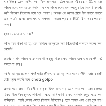
ধরে ছিল। এতে আমিও মজা নিতে লাগলাম। হঠাৎ আমার শরীর কেপে উঠলো আর
আমার গুদের জল ছেড়ে দিলাম। হাসান আমার গুদের জল সবটুকু খেয়ে নিলো। তারপর
আমি বিছানায় নিস্তেজ হয়ে শুয়ে পরলাম। তারপর সে আমার ঠোঁটে কিস করতে করতে
তার ধোনটা আমার গুদে ঘষতে লাগলো। আমরা প্রায় ৫ মিনিট কিস করার পর সে
বলল।
হাসানঃ কেমন লাগলো মা?
আমিঃ আর বলিশ না! তুই তো আমাকে জান্নাতে নিয়ে গিয়েছিলি! আজকে অনেক মজা
পেয়েছি!
তারপর হাসান আমার ঘাড়ে আর গালে চুমু খেতে খেতে আমার গুদে তার ধোনটা সেট
করতে লাগলো।
আমিঃ আস্তে ঢোকাস বাবা! আমি জীবনও এতো বড় ধোন গুদে নেইনি! তোর বাবারটা
তোর প্রায় অর্ধেক হবে!
choti golpo
একথা শুনে হাসান ধীরে ধীরে ধাক্কা দিতে লাগলো। এতে তার ধোন আমার গুদের
ভিতর ধীরে ধীরে ঢুকতে লাগলো। এতে আমি ব্যাথা পেতে লাগলাম তবুও এতে মজা
পাচ্ছিলাম। আমি জোরে জোরে নিশ্বাস নিচ্ছিলাম। হঠাৎ আমার গুদে ধোন ঢুকা বন্ধ
হয়ে গেল। সে আমাকে কিস করতে করতে ধীরে ধীরে চুদতে লাগলো। আমি তার সঙ্গ