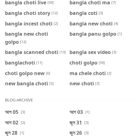
bangla choti live
bangla choti ma
[50]
[7]
bangla choti story
bangla coti
[12]
[3]
bangla incest choti
bangla new choti
[2]
[4]
bangla new choti
bangla panu golpo
[1]
golpo
[12]
bangla scanned choti
bangla sex video
[13]
[3]
banglachoti
choti golpo
[11]
[59]
choti golpo new
ma chele choti
[6]
[2]
new bangla choti
new choti
[5]
[3]
BLOG ARCHIVE
আগ 05
আগ 03
[3]
[1]
আগ 02
জুল 31
[2]
[3]
জুল 28
জুল 26
[1]
[3]