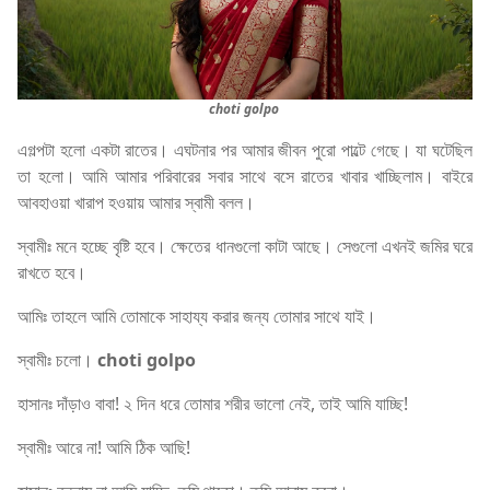
choti golpo
এগল্পটা হলো একটা রাতের। এঘটনার পর আমার জীবন পুরো পাল্টে গেছে। যা ঘটেছিল
তা হলো। আমি আমার পরিবারের সবার সাথে বসে রাতের খাবার খাচ্ছিলাম। বাইরে
আবহাওয়া খারাপ হওয়ায় আমার স্বামী বলল।
স্বামীঃ মনে হচ্ছে বৃষ্টি হবে। ক্ষেতের ধানগুলো কাটা আছে। সেগুলো এখনই জমির ঘরে
রাখতে হবে।
আমিঃ তাহলে আমি তোমাকে সাহায্য করার জন্য তোমার সাথে যাই।
স্বামীঃ চলো।
choti golpo
হাসানঃ দাঁড়াও বাবা! ২ দিন ধরে তোমার শরীর ভালো নেই, তাই আমি যাচ্ছি!
স্বামীঃ আরে না! আমি ঠিক আছি!