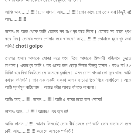
আমিঃ আহ……!!!!!!! চোদ হাসান! আহ…..!!!!!!! তোর কাছে তো তোর বাবা কিছুই না!
আহ……!!!!!!
হাসানঃ মা আজ থেকে আমি তোমার সব দুঃখ দূর করে দিবো। তোমার সব ইচ্ছা পূরণ
করে দিব। তোমার গুদের গোলাম হয়ে থাকবো! আহ….!!!!!!! তোমাকে চুদে খুব মজা
পাচ্ছি!
choti golpo
তারপর হাসান আমাকে সোজা করে শুয়ে দিয়ে আমাকে মিশনারী পজিশনে চুদতে
লাগলো। এরমধ্যে আমি ৪ বার গুদের জল ছেড়ে দিলাম কিন্তু হাসান ১ বারও না! ৪৫
মিনিট ধরে বিনা বিরতিতে সে আমাকে চুদছিল। এমন চোদা খাওয়া তো দূরে থাক, আমি
কখনও শুনিওনি। তার এক একটা ধাক্কা আমার বাচ্চাদানিতে গিয়ে লাগছিলো। এতে
আমি স্বর্গসুখ পাচ্ছিলাম। আমার শরীর আবার কাঁপতে লাগলো।
আমিঃ আহ….!!!!! হাসান….!!!!!! আমি ৫ বারের মতো জল খসাবো!
হাসানঃ আহ…..!!!!!!! আমারও বের হবে মা!
আমিঃ হাসান…!!!!!! আমার ভিতরেই তোর বীর্য ফেলে দে! আমি তোর বাচ্চার মা হতে
চাই! আহ……!!!!!!! করে দে আমাকে গর্ভবতী!