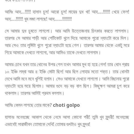
আমিঃ আহ…!!!!! হাসান চুস! আরো চুস! মায়ের দুধ খা! আহ….!!!!!! খেয়ে ফেল!
আহ….!!!!!! খুব মজা লাগছে! আহ……!!!!!!!!
সে আমার দুধ চুষতে লাগলো। আর আমি উত্তেজনায় চিৎকার করতে লাগলাম।
তারপর সে আমার শাড়ী আর পেটিকোট খুলে দিয়ে আমাকে পুরো ন্যাংটো করে দিল।
আর সেও তার লুঙ্গিটা খুলে পুরো ন্যাংটো হয়ে গেল। তারপর আমার থেকে একটু সরে
গিয়ে আমাকে দেখতে লাগলো, আর আমিও তাকে দেখতে লাগলাম।
আমার চোখ যখন তার ধোনের উপর গেল তখন আমার মুখ হা হয়ে গেল! তার ধোন প্রায়
১০ ইঞ্চি লম্বা আর ৪ ইঞ্চি মোটা ছিল! আর ছিল লোহার মতো শক্ত। তার ধোনটা
দেখে আমি মনে মনে খুশিই হলাম। সেও আমাকে দেখতে লাগলো। আমি বিছানায় পুরো
ন্যাংটো হয়ে শুয়ে ছিলাম। আমার গুদে বড় বড় বাল ছিল। কিছুক্ষণ আমরা চুপ করে
থাকলাম। তারপর আমিই প্রথম বললাম।
আমিঃ কেমন লাগছে তোর মাকে?
choti golpo
হাসানঃ মনেহচ্ছে আকাশ থেকে নেমে আসা কোনো পরী! তুমি খুব সুন্দরী! মনেহচ্ছে
এভাবেই সারাজীবন তোমাকে দেখি! তোমার গুদটাও খুব সুন্দর!