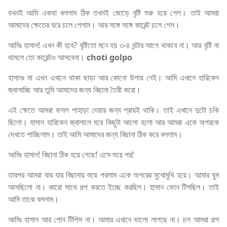
যখনই আমি একথা বললাম ঠিক তখনই জোড়ে বৃষ্টি শুরু হয়ে গেল। তাই আমরা
আমাদের ক্ষেতের ঘরে চলে গেলাম। আর সঙ্গে সঙ্গে কারেন্ট চলে গেল।
আমিঃ হাসান! এখন কী হবে? বৃষ্টিতো মনে হয় ৩-৪ ঘন্টার আগে থাকবে না। আর বৃষ্টি না
থামলে তো কারেন্টও আসবেনা।
choti golpo
হাসানঃ মা এখন এখানে থাকা ছাড়া আর কোনো উপায় নেই। আমি এখানে হারিকেন
জ্বালাচ্ছি আর তুমি আমাদের জন্য বিছানা তৈরী করো।
এই ক্ষেতে আমরা ফসল পাহাড়া দেয়ার জন্য প্রায়ই থাকি। তাই এখানে দুটো চকি
ছিলো। হাসান হারিকেন জ্বালালে ঘরে কিছুটা আলো হলো আর আমরা একে অপরকে
দেখতে পাচ্ছিলাম। তাই আমি আমাদের জন্য বিছানা ঠিক করে বললাম।
আমিঃ হাসান! বিছানা ঠিক হয়ে গেছে! এসে শুয়ে পর!
তারপর আমরা যার যার বিছানায় শুয়ে পরলাম একে অপরের মুখোমুখি হয়ে। আমার ঘুম
আসছিলো না। কারো সাথে গল্প করতে ইচ্ছে করছিল। হাসান ফোন টিপছিল। তাই
আমি তাকে বললাম।
আমিঃ হাসান আর পোন টিপিস না। আমার এখানে ভালো লাগছে না। চল আমরা গল্প